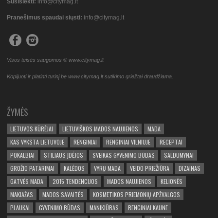
Susisiekti:
info@citymag.lt
Pranešimus spaudai siųsti:
info@citymag.lt
Visos teisės saugomos © www.citymag.lt
Kopijuoti ir platinti turinį be www.citymag.lt sutikimo griežtai draudžiama.
ŽYMĖS
LIETUVOS KŪRĖJAI
LIETUVIŠKOS MADOS NAUJIENOS
MADA
KAS VYKSTA LIETUVOJE
RENGINIAI
RENGINIAI VILNIUJE
RECEPTAI
POKALBIAI
STILIAUS ĮDĖJOS
SVEIKAS GYVENIMO BŪDAS
SALDUMYNAI
GROŽIO PATARIMAI
KALĖDOS
VYRŲ MADA
VEIDO PRIEŽIŪRA
DIZAINAS
GATVĖS MADA
2015 TENDENCIJOS
MADOS NAUJIENOS
KELIONĖS
MAKIAŽAS
MADOS SAVAITĖS
KOSMETIKOS PRIEMONIŲ APŽVALGOS
PLAUKAI
GYVENIMO BŪDAS
MANIKIŪRAS
RENGINIAI KAUNE