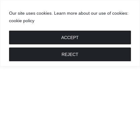
Our site uses cookies. Learn more about our use of cookies:
cookie policy
GROŽIS
MADA
RECEPTAI
POKALBIAI
RENGINIAI
LIETUVIŠKA
MADA
ACCEPT
REJECT