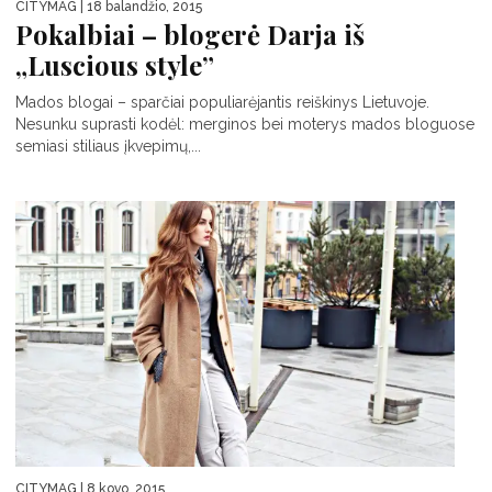
CITYMAG
| 18 balandžio, 2015
Pokalbiai – blogerė Darja iš
„Luscious style”
Mados blogai – sparčiai populiarėjantis reiškinys Lietuvoje.
Nesunku suprasti kodėl: merginos bei moterys mados bloguose
semiasi stiliaus įkvepimų,...
CITYMAG
| 8 kovo, 2015