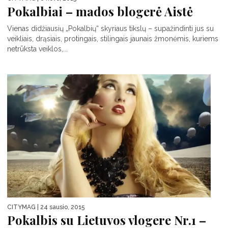
Pokalbiai – mados blogerė Aistė
Vienas didžiausių „Pokalbių“ skyriaus tikslų – supažindinti jus su
veikliais, drąsiais, protingais, stilingais jaunais žmonėmis, kuriems
netrūksta veiklos,...
CITYMAG
| 24 sausio, 2015
Pokalbis su Lietuvos vlogere Nr.1 –