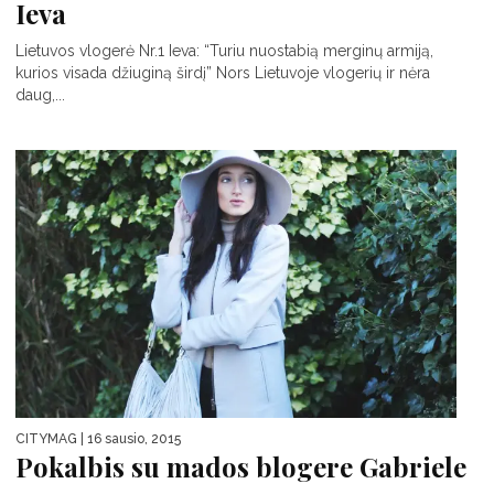
Ieva
Lietuvos vlogerė Nr.1 Ieva: “Turiu nuostabią merginų armiją,
kurios visada džiuginą širdį” Nors Lietuvoje vlogerių ir nėra
daug,...
CITYMAG
| 16 sausio, 2015
Pokalbis su mados blogere Gabriele