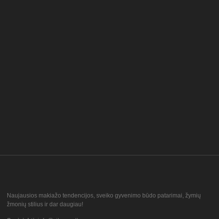
Naujausios makiažo tendencijos, sveiko gyvenimo būdo patarimai, žymių
žmonių stilius ir dar daugiau!