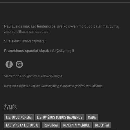
Naujausios makiažo tendencijos, sveiko gyvenimo būdo patarimai, žymių
žmonių stilius ir dar daugiau!
Susisiekti:
info@citymag.lt
Pranešimus spaudai siųsti:
info@citymag.lt
Visos teisės saugomos © www.citymag.lt
Kopijuoti ir platinti turinį be www.citymag.lt sutikimo griežtai draudžiama.
ŽYMĖS
LIETUVOS KŪRĖJAI
LIETUVIŠKOS MADOS NAUJIENOS
MADA
KAS VYKSTA LIETUVOJE
RENGINIAI
RENGINIAI VILNIUJE
RECEPTAI