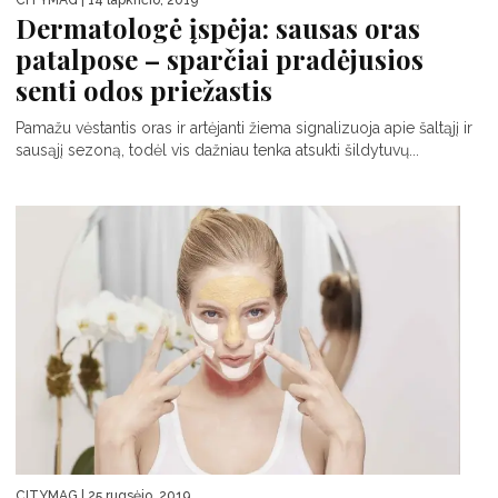
Dermatologė įspėja: sausas oras
patalpose – sparčiai pradėjusios
senti odos priežastis
Pamažu vėstantis oras ir artėjanti žiema signalizuoja apie šaltąjį ir
sausąjį sezoną, todėl vis dažniau tenka atsukti šildytuvų...
CITYMAG
| 25 rugsėjo, 2019