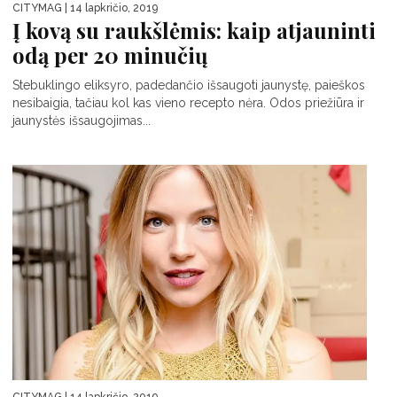
CITYMAG
| 14 lapkričio, 2019
Į kovą su raukšlėmis: kaip atjauninti
odą per 20 minučių
Stebuklingo eliksyro, padedančio išsaugoti jaunystę, paieškos
nesibaigia, tačiau kol kas vieno recepto nėra. Odos priežiūra ir
jaunystės išsaugojimas...
CITYMAG
| 14 lapkričio, 2019