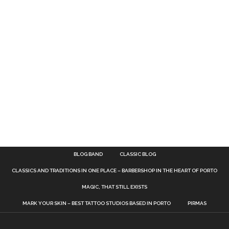
BLOG BAND
CLASSIC BLOG
CLASSICS AND TRADITIONS IN ONE PLACE – BARBERSHOP IN THE HEART OF PORTO
MAGIC, THAT STILL EXISTS
MARK YOUR SKIN – BEST TATTOO STUDIOS BASED IN PORTO
PIRMAS