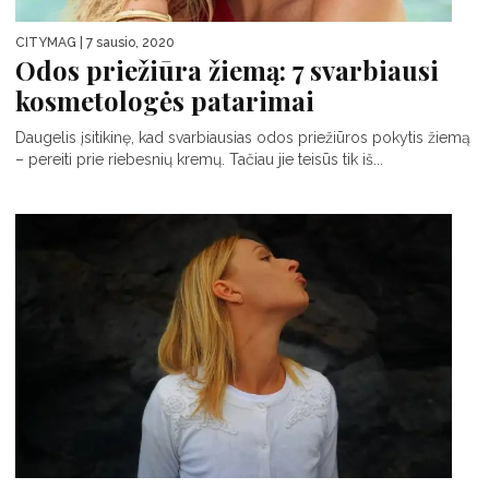
CITYMAG
| 7 sausio, 2020
Odos priežiūra žiemą: 7 svarbiausi
kosmetologės patarimai
Daugelis įsitikinę, kad svarbiausias odos priežiūros pokytis žiemą
– pereiti prie riebesnių kremų. Tačiau jie teisūs tik iš...