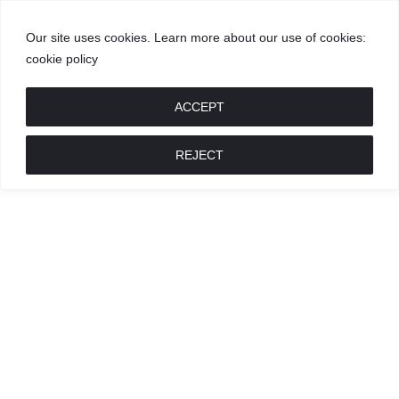
Our site uses cookies. Learn more about our use of cookies:
cookie policy
GROŽIS
MADA
RECEPTAI
POKALBIAI
RENGINIAI
LIETUVIŠKA
MADA
ACCEPT
REJECT