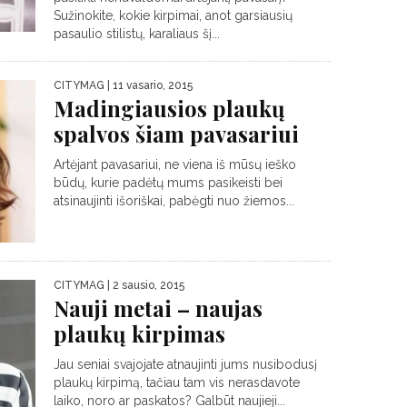
Sužinokite, kokie kirpimai, anot garsiausių
pasaulio stilistų, karaliaus šį...
CITYMAG
| 11 vasario, 2015
Madingiausios plaukų
spalvos šiam pavasariui
Artėjant pavasariui, ne viena iš mūsų ieško
būdų, kurie padėtų mums pasikeisti bei
atsinaujinti išoriškai, pabėgti nuo žiemos...
CITYMAG
| 2 sausio, 2015
Nauji metai – naujas
plaukų kirpimas
Jau seniai svajojate atnaujinti jums nusibodusį
plaukų kirpimą, tačiau tam vis nerasdavote
laiko, noro ar paskatos? Galbūt naujieji...