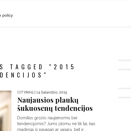
I
POKALBIAI
RENGINIAI
LIETUVIŠKA MADA
 policy
S TAGGED "2015
DENCIJOS"
CITYMAG
| 14 balandžio, 2015
Naujausios plaukų
šukuosenų tendencijos
Domitės grožio naujienomis bei
tendencijomis? Jums įdomu ne tik tai, kas
madinga šį pavasarį ar vasarą, bet ir...