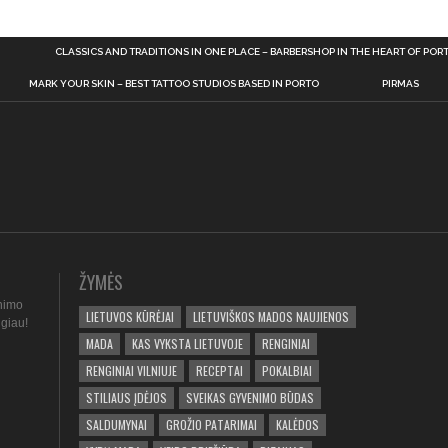
CLASSICS AND TRADITIONS IN ONE PLACE – BARBERSHOP IN THE HEART OF POR
MARK YOUR SKIN – BEST TATTOO STUDIOS BASED IN PORTO
PIRMAS
ŽYMĖS
nimo
LIETUVOS KŪRĖJAI
LIETUVIŠKOS MADOS NAUJIENOS
ugiau!
MADA
KAS VYKSTA LIETUVOJE
RENGINIAI
RENGINIAI VILNIUJE
RECEPTAI
POKALBIAI
STILIAUS ĮDĖJOS
SVEIKAS GYVENIMO BŪDAS
SALDUMYNAI
GROŽIO PATARIMAI
KALĖDOS