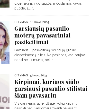
dideli akiniai nuo saulės, mėgstamos kavos
puodelis….ir...
CITYMAG
| 18 kovo, 2015
Garsiausių pasaulio
moterų pavasariniai
pasikeitimai
Pavasaris – pasikeitimų bei naujų grožio
eksperimentų laikas. Ne paslaptis, kad naujovių
norisi ne tik mums, bet ir...
CITYMAG
| 5 kovo, 2015
Kirpimai, kuriuos siūlo
garsiausi pasaulio stilistai
šiam pavasariu
Vis dar neapsisprendžiate, kokiu kirpimu
pasitikti nenuvaldomai artėjantį pavasarį?