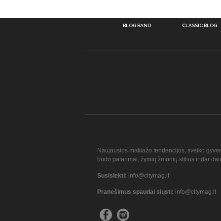
BLOG BAND
CLASSIC BLOG
Naujausios makiažo tendencijos, sveiko gyve
būdo patarimai, žymių žmonių stilius ir dar da
Susisiekti:
info@citymag.lt
Pranešimus spaudai siųsti:
info@citymag.lt