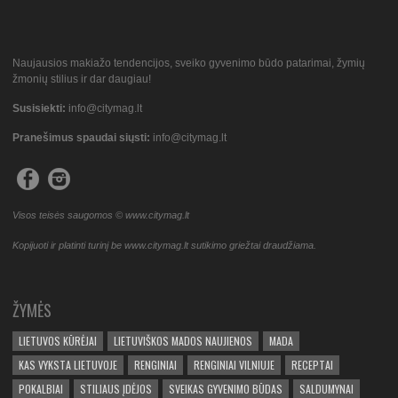
Naujausios makiažo tendencijos, sveiko gyvenimo būdo patarimai, žymių
žmonių stilius ir dar daugiau!
Susisiekti:
info@citymag.lt
Pranešimus spaudai siųsti:
info@citymag.lt
Visos teisės saugomos © www.citymag.lt
Kopijuoti ir platinti turinį be www.citymag.lt sutikimo griežtai draudžiama.
ŽYMĖS
LIETUVOS KŪRĖJAI
LIETUVIŠKOS MADOS NAUJIENOS
MADA
KAS VYKSTA LIETUVOJE
RENGINIAI
RENGINIAI VILNIUJE
RECEPTAI
POKALBIAI
STILIAUS ĮDĖJOS
SVEIKAS GYVENIMO BŪDAS
SALDUMYNAI