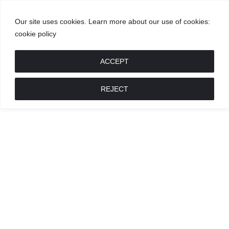
Our site uses cookies. Learn more about our use of cookies:
cookie policy
GROŽIS
MADA
RECEPTAI
POKALBIAI
RENGINIAI
LIETUVIŠKA
MADA
ACCEPT
REJECT