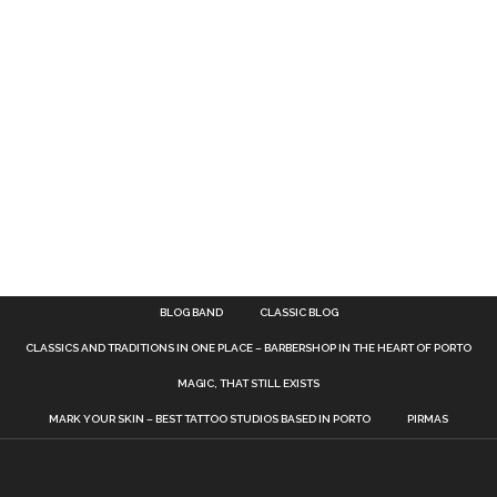
BLOG BAND
CLASSIC BLOG
CLASSICS AND TRADITIONS IN ONE PLACE – BARBERSHOP IN THE HEART OF PORTO
MAGIC, THAT STILL EXISTS
MARK YOUR SKIN – BEST TATTOO STUDIOS BASED IN PORTO
PIRMAS