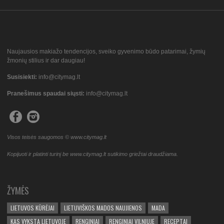
Naujausios makiažo tendencijos, sveiko gyvenimo būdo patarimai, žymių
žmonių stilius ir dar daugiau!
Susisiekti:
info@citymag.lt
Pranešimus spaudai siųsti:
info@citymag.lt
Visos teisės saugomos © www.citymag.lt
Kopijuoti ir platinti turinį be www.citymag.lt sutikimo griežtai draudžiama.
ŽYMĖS
LIETUVOS KŪRĖJAI
LIETUVIŠKOS MADOS NAUJIENOS
MADA
KAS VYKSTA LIETUVOJE
RENGINIAI
RENGINIAI VILNIUJE
RECEPTAI