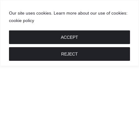
Our site uses cookies. Learn more about our use of cookies:
cookie policy
GROŽIS
MADA
RECEPTAI
POKALBIAI
RENGINIAI
LIETUVIŠKA
MADA
ACCEPT
REJECT