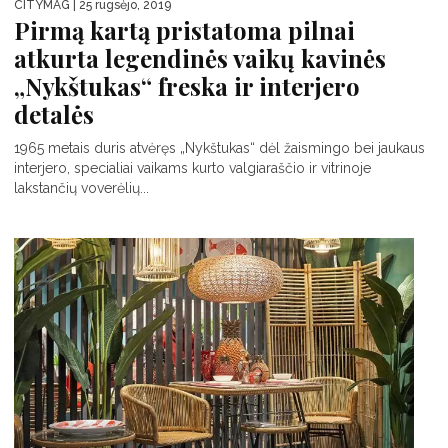
CITYMAG
| 25 rugsėjo, 2019
Pirmą kartą pristatoma pilnai
atkurta legendinės vaikų kavinės
„Nykštukas“ freska ir interjero
detalės
1965 metais duris atvėręs „Nykštukas“ dėl žaismingo bei jaukaus
interjero, specialiai vaikams kurto valgiaraščio ir vitrinoje
lakstančių voverėlių...