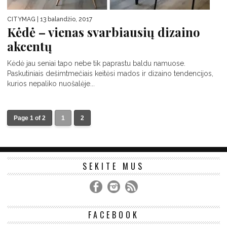
CITYMAG
| 13 balandžio, 2017
Kėdė – vienas svarbiausių dizaino
akcentų
Kėdė jau seniai tapo nebe tik paprastu baldu namuose.
Paskutiniais dešimtmečiais keitėsi mados ir dizaino tendencijos,
kurios nepaliko nuošalėje...
Page 1 of 2
1
2
SEKITE MUS
FACEBOOK