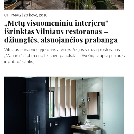
CITYMAG
| 28 kovo, 2018
„Metų visuomeniniu interjeru“
išrinktas Vilniaus restoranas –
džiunglės, alsuojančios prabanga
Vilniaus senamiestyje duris atvėręs Azijos virtuvių restoranas
„Manami“ stebina ne tik savo patiekalais. Svečių liaupsių sulaukia
ir pribloškiantis,...