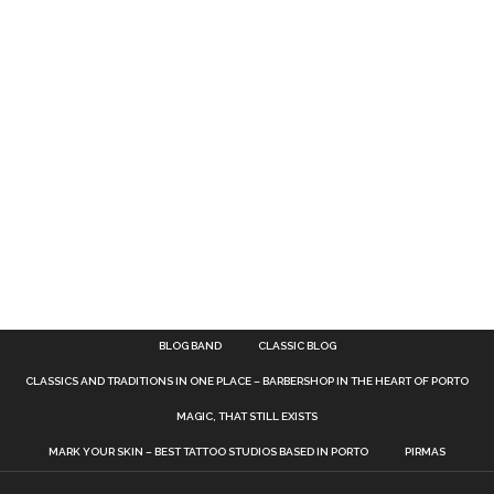
BLOG BAND
CLASSIC BLOG
CLASSICS AND TRADITIONS IN ONE PLACE – BARBERSHOP IN THE HEART OF PORTO
MAGIC, THAT STILL EXISTS
MARK YOUR SKIN – BEST TATTOO STUDIOS BASED IN PORTO
PIRMAS