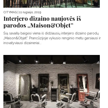
CITYMAG
| 11 rugsėjo, 2019
Interjero dizaino naujovės iš
parodos „Maison&Objet”
Šią savaitę baigėsi viena iš didžiausių interjero dizaino parodų
„Maison&Objet”. Prancūzijoje vykusio renginio metu garsiausi ir
inovatyviausi dizaineriai...