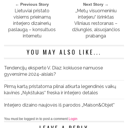
← Previous Story
Next Story →
Lietuviai pristato
„Metų visuomeniniu
visiems prieinamą
interjeru“ išrinktas
interjero dizainerių
Vilniaus restoranas –
paslaugą – konsultuos
džiunglės, alsuojančios
internetu
prabanga
YOU MAY ALSO LIKE...
Tendencijų ekspertė V. Diaz: kokiuose namuose
gyvensime 2024-aisiais?
Pirmą kartą pristatoma pilnai atkurta legendinės vaikų
kavinės „Nykštukas“ freska ir interjero detalės
Interjero dizaino naujovės iš parodos „Maison&Objet”
You must be logged in to post a comment
Login