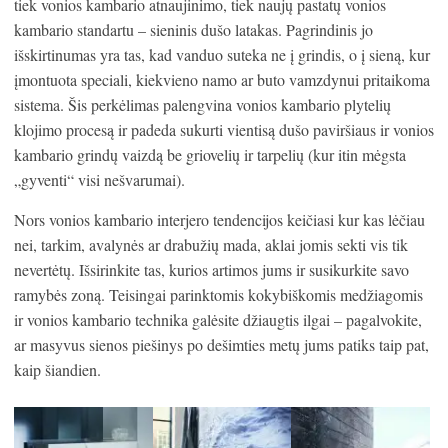
tiek vonios kambario atnaujinimo, tiek naujų pastatų vonios
kambario standartu – sieninis dušo latakas. Pagrindinis jo
išskirtinumas yra tas, kad vanduo suteka ne į grindis, o į sieną, kur
įmontuota speciali, kiekvieno namo ar buto vamzdynui pritaikoma
sistema. Šis perkėlimas palengvina vonios kambario plytelių
klojimo procesą ir padeda sukurti vientisą dušo paviršiaus ir vonios
kambario grindų vaizdą be griovelių ir tarpelių (kur itin mėgsta
„gyventi“ visi nešvarumai).
Nors vonios kambario interjero tendencijos keičiasi kur kas lėčiau
nei, tarkim, avalynės ar drabužių mada, aklai jomis sekti vis tik
nevertėtų. Išsirinkite tas, kurios artimos jums ir susikurkite savo
ramybės zoną. Teisingai parinktomis kokybiškomis medžiagomis
ir vonios kambario technika galėsite džiaugtis ilgai – pagalvokite,
ar masyvus sienos piešinys po dešimties metų jums patiks taip pat,
kaip šiandien.