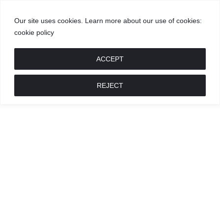
Our site uses cookies. Learn more about our use of cookies:
cookie policy
GROŽIS
MADA
RECEPTAI
POKALBIAI
RENGINIAI
LIETUVIŠKA
MADA
ACCEPT
REJECT