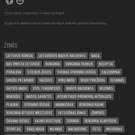
Visos teisės saugomos © www.citymag.lt
Kopijuoti ir platinti turinį be www.citymag.lt sutikimo griežtai draudžiama.
ŽYMĖS
LIETUVOS KŪRĖJAI
LIETUVIŠKOS MADOS NAUJIENOS
MADA
KAS VYKSTA LIETUVOJE
RENGINIAI
RENGINIAI VILNIUJE
RECEPTAI
POKALBIAI
STILIAUS ĮDĖJOS
SVEIKAS GYVENIMO BŪDAS
SALDUMYNAI
GROŽIO PATARIMAI
KALĖDOS
VYRŲ MADA
VEIDO PRIEŽIŪRA
DIZAINAS
GATVĖS MADA
2015 TENDENCIJOS
MADOS NAUJIENOS
KELIONĖS
MAKIAŽAS
MADOS SAVAITĖS
KOSMETIKOS PRIEMONIŲ APŽVALGOS
PLAUKAI
GYVENIMO BŪDAS
MANIKIŪRAS
RENGINIAI KAUNE
RENGINIAI KITUOSE MIESTUOSE
LIETUVIŠKAS KINAS
ĮŽIMYBĖS
DOVANŲ IDĖJOS
KAUNO BOUTIQUE
DERINIAI
RENGINIAI KLAIPĖDOJE
SPORTAS
VAIKŲ MADA
MILANAS
MACAROONS
FOTO
NIUJORKAS