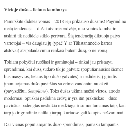
Vietoje dušo – lietaus kambarys
Pamirškite dideles vonias – 2018-ieji priklauso dušams! Pagrindinė
metų tendencija – dušai atviroje erdvėje, nuo vonios kambario
atskirti tik nedidele stiklo pertvara. Šią tendenciją diktuoja patys
vartotojai – vis daugiau jų (ypač Y ar Tūkstantmečio kartos
atstovai) atsipalaidavimui renkasi būtent dušą, o ne vonią.
Tokiam pokyčiui ruošiasi ir gamintojai – rinkai jau pristatyti
sprendimai, kai dušą sudaro tik jo galvutė (populiariausios šiemet
bus masyvios, lietaus tipo dušo galvutės) ir nedidelis, į grindis
įmontuojamas dušo paviršius su ertme vandeniui nutekėti
(pavyzdžiui,
Setaplano
). Toks dušas užima mažai vietos, atrodo
moderniai, optiškai padidina erdvę ir yra itin praktiškas – dušo
paviršius padengtas neslidžia medžiaga ir sumontuojamas taip, kad
tarp jo ir grindinio neliktų tarpų, kuriuose gali kauptis nešvarumai.
Dar vienas populiarėjantis dušo sprendimas, pamažu tampantis