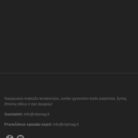
Naujausios makiažo tendencijos, sveiko gyvenimo būdo patarimai, žymių
žmonių stilius ir dar daugiau!
Susisiekti:
info@citymag.lt
Pranešimus spaudai siųsti:
info@citymag.lt