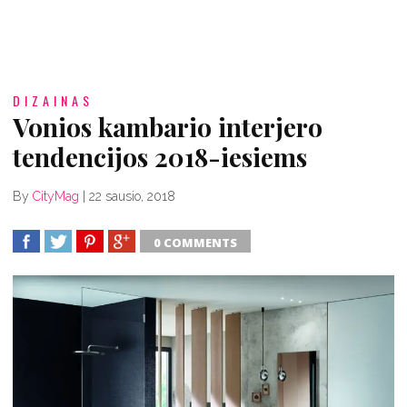
DIZAINAS
Vonios kambario interjero
tendencijos 2018-iesiems
By
CityMag
|
22 sausio, 2018
0 COMMENTS
SHARE
TWEET
SHARE
SHARE