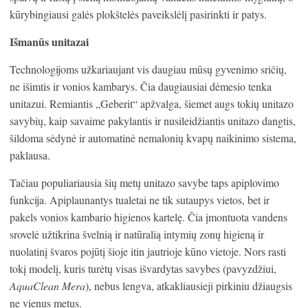
kūrybingiausi galės plokštelės paveikslėlį pasirinkti ir patys.
Išmanūs unitazai
Technologijoms užkariaujant vis daugiau mūsų gyvenimo sričių,
ne išimtis ir vonios kambarys. Čia daugiausiai dėmesio tenka
unitazui. Remiantis „Geberit“ apžvalga, šiemet augs tokių unitazo
savybių, kaip savaime pakylantis ir nusileidžiantis unitazo dangtis,
šildoma sėdynė ir automatinė nemalonių kvapų naikinimo sistema,
paklausa.
Tačiau populiariausia šių metų unitazo savybe taps apiplovimo
funkcija. Apiplaunantys tualetai ne tik sutaupys vietos, bet ir
pakels vonios kambario higienos kartelę. Čia įmontuota vandens
srovelė užtikrina švelnią ir natūralią intymių zonų higieną ir
nuolatinį švaros pojūtį šioje itin jautrioje kūno vietoje. Nors rasti
tokį modelį, kuris turėtų visas išvardytas savybes (pavyzdžiui,
AquaClean Mera
), nebus lengva, atkakliausieji pirkiniu džiaugsis
ne vienus metus.