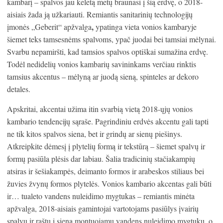
kambarį – spalvos jau keletą metų braunasi į šią erdvę, o 2018-
aisiais žada ją užkariauti. Remiantis sanitarinių technologijų
,
įmonės „Geberit“ apžvalga
ypatinga vieta vonios kambaryje
šiemet teks tamsesnėms spalvoms, ypač juodai bei tamsiai mėlynai.
Svarbu nepamiršti, kad tamsios spalvos optiškai sumažina erdvę.
Todėl nedidelių vonios kambarių savininkams verčiau rinktis
tamsius akcentus – mėlyną ar juodą sieną, spinteles ar dekoro
detales.
Apskritai, akcentai užima itin svarbią vietą 2018-ųjų vonios
kambario tendencijų sąraše. Pagrindiniu erdvės akcentu gali tapti
ne tik kitos spalvos siena, bet ir grindų ar sienų piešinys.
Atkreipkite dėmesį į plytelių formą ir tekstūrą – šiemet spalvų ir
formų pasiūla plėsis dar labiau. Šalia tradicinių stačiakampių
atsiras ir šešiakampės, deimanto formos ir arabeskos stiliaus bei
žuvies žvynų formos plytelės. Vonios kambario akcentas gali būti
ir… tualeto vandens nuleidimo mygtukas – remiantis minėta
apžvalga, 2018-aisiais gamintojai vartotojams pasiūlys įvairių
spalvų ir raštų į sieną montuojamų vandens nuleidimo mygtukų, o