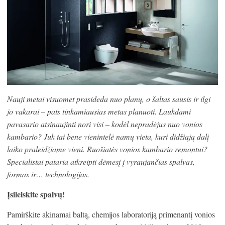
Nauji metai visuomet prasideda nuo planų, o šaltas sausis ir ilgi
jo vakarai – pats tinkamiausias metas planuoti. Laukdami
pavasario atsinaujinti nori visi – kodėl nepradėjus nuo vonios
kambario? Juk tai bene vienintelė namų vieta, kuri didžiąją dalį
laiko praleidžiame vieni. Ruošiatės vonios kambario remontui?
Specialistai pataria atkreipti dėmesį į vyraujančias spalvas,
formas ir… technologijas.
Įsileiskite spalvų!
Pamirškite akinamai baltą, chemijos laboratoriją primenantį vonios