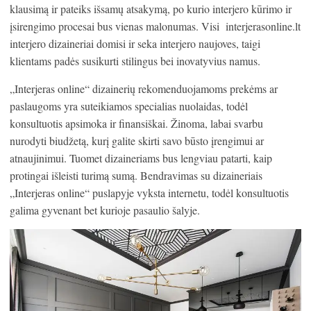
klausimą ir pateiks išsamų atsakymą, po kurio interjero kūrimo ir
įsirengimo procesai bus vienas malonumas. Visi interjerasonline.lt
interjero dizaineriai domisi ir seka interjero naujoves, taigi
klientams padės susikurti stilingus bei inovatyvius namus.
„Interjeras online“ dizainerių rekomenduojamoms prekėms ar
paslaugoms yra suteikiamos specialias nuolaidas, todėl
konsultuotis apsimoka ir finansiškai. Žinoma, labai svarbu
nurodyti biudžetą, kurį galite skirti savo būsto įrengimui ar
atnaujinimui. Tuomet dizaineriams bus lengviau patarti, kaip
protingai išleisti turimą sumą. Bendravimas su dizaineriais
„Interjeras online“ puslapyje vyksta internetu, todėl konsultuotis
galima gyvenant bet kurioje pasaulio šalyje.