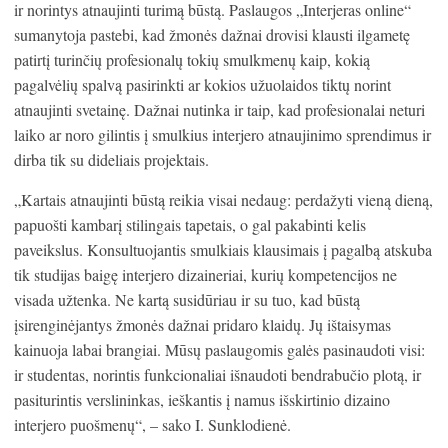
ir norintys atnaujinti turimą būstą. Paslaugos „Interjeras online“
sumanytoja pastebi, kad žmonės dažnai drovisi klausti ilgametę
patirtį turinčių profesionalų tokių smulkmenų kaip, kokią
pagalvėlių spalvą pasirinkti ar kokios užuolaidos tiktų norint
atnaujinti svetainę. Dažnai nutinka ir taip, kad profesionalai neturi
laiko ar noro gilintis į smulkius interjero atnaujinimo sprendimus ir
dirba tik su dideliais projektais.
„Kartais atnaujinti būstą reikia visai nedaug: perdažyti vieną dieną,
papuošti kambarį stilingais tapetais, o gal pakabinti kelis
paveikslus. Konsultuojantis smulkiais klausimais į pagalbą atskuba
tik studijas baigę interjero dizaineriai, kurių kompetencijos ne
visada užtenka. Ne kartą susidūriau ir su tuo, kad būstą
įsirenginėjantys žmonės dažnai pridaro klaidų. Jų ištaisymas
kainuoja labai brangiai. Mūsų paslaugomis galės pasinaudoti visi:
ir studentas, norintis funkcionaliai išnaudoti bendrabučio plotą, ir
pasiturintis verslininkas, ieškantis į namus išskirtinio dizaino
interjero puošmenų“, – sako I. Sunklodienė.