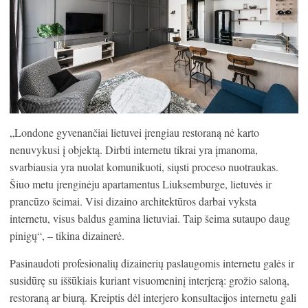
„Londone gyvenančiai lietuvei įrengiau restoraną nė karto
nenuvykusi į objektą. Dirbti internetu tikrai yra įmanoma,
svarbiausia yra nuolat komunikuoti, siųsti proceso nuotraukas.
Šiuo metu įrenginėju apartamentus Liuksemburge, lietuvės ir
prancūzo šeimai. Visi dizaino architektūros darbai vyksta
internetu, visus baldus gamina lietuviai. Taip šeima sutaupo daug
pinigų“, – tikina dizainerė.
Pasinaudoti profesionalių dizainerių paslaugomis internetu galės ir
susidūrę su iššūkiais kuriant visuomeninį interjerą: grožio saloną,
restoraną ar biurą. Kreiptis dėl interjero konsultacijos internetu gali