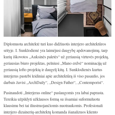
Diplomuota architektė turi kuo didžiuotis interjero architektūros
srityje. I. Sunklodienė yra laimėjusi daugybę apdovanojimų, tarp
kurių iškovotos „Auksinės paletės“ už geriausią virtuvės projektą,
geriausias biuro projektas, pelniusi „Mano erdvė“ nominaciją už
geriausią lofto projektą ir daugelį kitų. I. Sunklodienės kurtus
interjerus pastebi leidiniai apie architektūrą iš viso pasaulio, jos
darbais žavisi „ArchDaily“, „Design Father“, „Contemporist“.
Pasinaudoti „Interjeras online“ paslaugomis yra labai paprasta.
Tereikia užpildyti užklausos formą su išsamiai suformuluotu
klausimu bei tai iliustruojančiomis nuotraukomis. Profesionali
interjero dizainerių-architektų komanda išanalizuos kliento