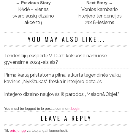
← Previous Story
Next Story →
Kėdė – vienas
Vonios kambario
svarbiausių dizaino
interjero tendencijos
akcentų
2018-iesiems
YOU MAY ALSO LIKE...
Tendencijų ekspertė V. Diaz: kokiuose namuose
gyvensime 2024-aisiais?
Pirmą kartą pristatoma pilnai atkurta legendinės vaikų
kavinės „Nykštukas“ freska ir interjero detalės
Interjero dizaino naujovės iš parodos „Maison&Objet”
You must be logged in to post a comment
Login
LEAVE A REPLY
Tik
prisijungę
vartotojai gali komentuoti.