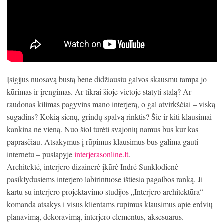
Įsigijus nuosavą būstą bene didžiausiu galvos skausmu tampa jo
kūrimas ir įrengimas. Ar tikrai šioje vietoje statyti stalą? Ar
raudonas kilimas pagyvins mano interjerą, o gal atvirkščiai – viską
sugadins? Kokią sienų, grindų spalvą rinktis? Šie ir kiti klausimai
kankina ne vieną. Nuo šiol turėti svajonių namus bus kur kas
paprasčiau. Atsakymus į rūpimus klausimus bus galima gauti
internetu – puslapyje
interjerasonline.lt
.
Architektė, interjero dizainerė įkūrė Indrė Sunklodienė
pasiklydusiems interjero labirintuose ištiesia pagalbos ranką. Ji
kartu su interjero projektavimo studijos „Interjero architektūra“
komanda atsakys i visus klientams rūpimus klausimus apie erdvių
planavimą, dekoravimą, interjero elementus, aksesuarus.