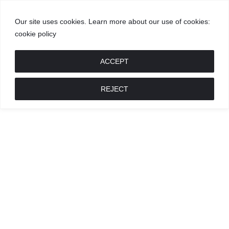
Our site uses cookies. Learn more about our use of cookies:
cookie policy
GROŽIS
MADA
RECEPTAI
POKALBIAI
RENGINIAI
LIETUVIŠKA
MADA
ACCEPT
REJECT