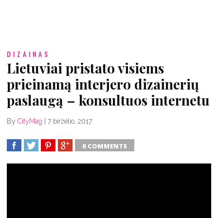
DIZAINAS
Lietuviai pristato visiems
prieinamą interjero dizainerių
paslaugą – konsultuos internetu
By
CityMag
|
7 birželio, 2017
0 COMMENTS
SHARE
TWEET
SHARE
SHARE