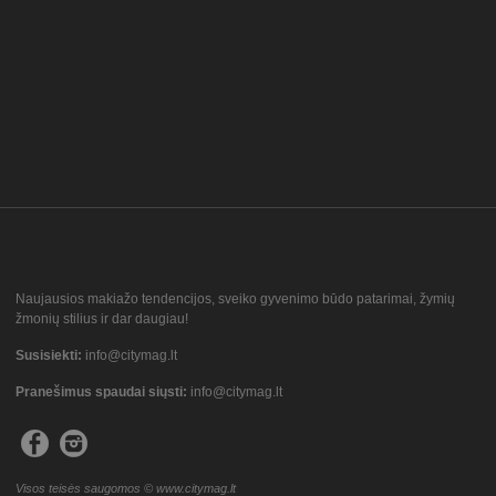
Naujausios makiažo tendencijos, sveiko gyvenimo būdo patarimai, žymių
žmonių stilius ir dar daugiau!
Susisiekti:
info@citymag.lt
Pranešimus spaudai siųsti:
info@citymag.lt
Visos teisės saugomos © www.citymag.lt