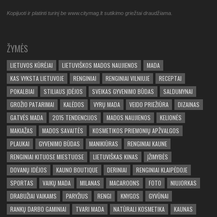
Kopijuoti ir platinti turinį be www.citymag.lt sutikimo griežtai draudžiama.
ŽYMĖS
LIETUVOS KŪRĖJAI
LIETUVIŠKOS MADOS NAUJIENOS
MADA
KAS VYKSTA LIETUVOJE
RENGINIAI
RENGINIAI VILNIUJE
RECEPTAI
POKALBIAI
STILIAUS ĮDĖJOS
SVEIKAS GYVENIMO BŪDAS
SALDUMYNAI
GROŽIO PATARIMAI
KALĖDOS
VYRŲ MADA
VEIDO PRIEŽIŪRA
DIZAINAS
GATVĖS MADA
2015 TENDENCIJOS
MADOS NAUJIENOS
KELIONĖS
MAKIAŽAS
MADOS SAVAITĖS
KOSMETIKOS PRIEMONIŲ APŽVALGOS
PLAUKAI
GYVENIMO BŪDAS
MANIKIŪRAS
RENGINIAI KAUNE
RENGINIAI KITUOSE MIESTUOSE
LIETUVIŠKAS KINAS
ĮŽIMYBĖS
DOVANŲ IDĖJOS
KAUNO BOUTIQUE
DERINIAI
RENGINIAI KLAIPĖDOJE
SPORTAS
VAIKŲ MADA
MILANAS
MACAROONS
FOTO
NIUJORKAS
DRABUŽIAI VAIKAMS
PARYŽIUS
RENGI
KNYGOS
GYVŪNAI
RANKŲ DARBO GAMINIAI
TVARI MADA
NATŪRALI KOSMETIKA
KAUNAS