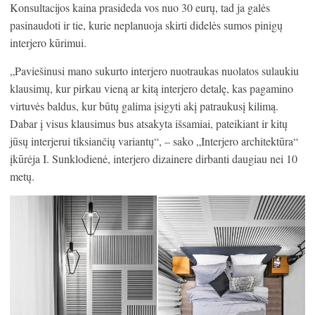
Konsultacijos kaina prasideda vos nuo 30 eurų, tad ja galės
pasinaudoti ir tie, kurie neplanuoja skirti didelės sumos pinigų
interjero kūrimui.
„Paviešinusi mano sukurto interjero nuotraukas nuolatos sulaukiu
klausimų, kur pirkau vieną ar kitą interjero detalę, kas pagamino
virtuvės baldus, kur būtų galima įsigyti akį patraukusį kilimą.
Dabar į visus klausimus bus atsakyta išsamiai, pateikiant ir kitų
jūsų interjerui tiksiančių variantų“, – sako „Interjero architektūra“
įkūrėja I. Sunklodienė, interjero dizainere dirbanti daugiau nei 10
metų.