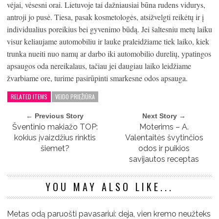
vėjai, vėsesni orai. Lietuvoje tai dažniausiai būna rudens vidurys,
antroji jo pusė. Tiesa, pasak kosmetologės, atsižvelgti reikėtų ir į
individualius poreikius bei gyvenimo būdą. Jei šaltesniu metų laiku
visur keliaujame automobiliu ir lauke praleidžiame tiek laiko, kiek
trunka nueiti nuo namų ar darbo iki automobilio durelių, ypatingos
apsaugos oda nereikalaus, tačiau jei daugiau laiko leidžiame
žvarbiame ore, turime pasirūpinti smarkesne odos apsauga.
RELATED ITEMS
VEIDO PRIEŽIŪRA
← Previous Story
Next Story →
Šventinio makiažo TOP:
Moterims – A.
kokius įvaizdžius rinktis
Valentaitės švytinčios
šiemet?
odos ir puikios
savijautos receptas
YOU MAY ALSO LIKE...
Metas odą paruošti pavasariui: deja, vien kremo neužteks