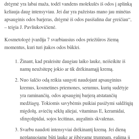
drėgmė yra labai maža, todėl vandens molekulės iš odos į aplinką
keliauja daug intensyviau. Jei dar yra pažeistas mano jau minėtas
apsauginis odos barjeras, drėgmė iš odos pasišalina dar greičiau“,
– teigia J. Pavliukovičienė.
Kosmetologė įvardija 7 svarbiausius odos priežiūros žiemą
momentus, kuri turi įtakos odos būklei.
Žinant, kad praleisite daugiau laiko lauke, neišeikite iš
namų neužsitepę jokio ar tik drėkinamąjį kremą.
Nuo šalčio odą reikia saugoti naudojant apsauginius
kremus, kosmetines priemones, serumus, kurių sudėtyje
yra raminančių, odos apsauginį barjerą atstatančių
medžiagų. Tokiomis savybėmis puikiai pasižymi saldžiųjų
migdolų, aviečių sėklų aliejai, vitaminas E, keramidai,
sfingolipidai, sojos lecitinas, augalinis skvalenas.
Svarbu naudoti intensyviai drėkinantį kremą. Jei dieną
neplanuojame būti lauke ar išbėgame trumpam, galima jį