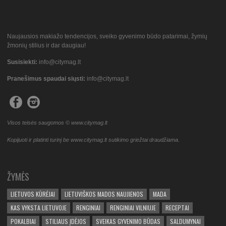
Naujausios makiažo tendencijos, sveiko gyvenimo būdo patarimai, žymių
žmonių stilius ir dar daugiau!
Susisiekti:
info@citymag.lt
Pranešimus spaudai siųsti:
info@citymag.lt
Visos teisės saugomos © www.citymag.lt
Kopijuoti ir platinti turinį be www.citymag.lt sutikimo griežtai draudžiama.
ŽYMĖS
LIETUVOS KŪRĖJAI
LIETUVIŠKOS MADOS NAUJIENOS
MADA
KAS VYKSTA LIETUVOJE
RENGINIAI
RENGINIAI VILNIUJE
RECEPTAI
POKALBIAI
STILIAUS ĮDĖJOS
SVEIKAS GYVENIMO BŪDAS
SALDUMYNAI