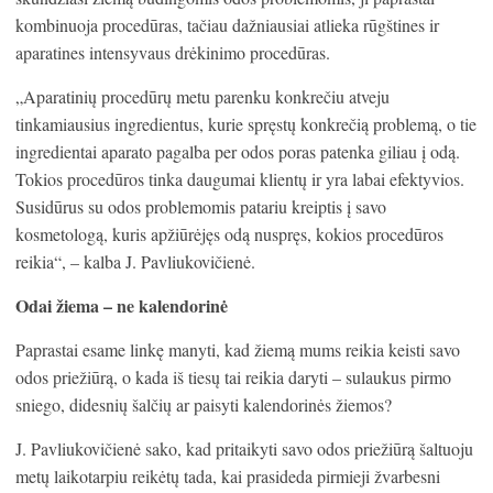
kombinuoja procedūras, tačiau dažniausiai atlieka rūgštines ir
aparatines intensyvaus drėkinimo procedūras.
„Aparatinių procedūrų metu parenku konkrečiu atveju
tinkamiausius ingredientus, kurie spręstų konkrečią problemą, o tie
ingredientai aparato pagalba per odos poras patenka giliau į odą.
Tokios procedūros tinka daugumai klientų ir yra labai efektyvios.
Susidūrus su odos problemomis patariu kreiptis į savo
kosmetologą, kuris apžiūrėjęs odą nuspręs, kokios procedūros
reikia“, – kalba J. Pavliukovičienė.
Odai žiema – ne kalendorinė
Paprastai esame linkę manyti, kad žiemą mums reikia keisti savo
odos priežiūrą, o kada iš tiesų tai reikia daryti – sulaukus pirmo
sniego, didesnių šalčių ar paisyti kalendorinės žiemos?
J. Pavliukovičienė sako, kad pritaikyti savo odos priežiūrą šaltuoju
metų laikotarpiu reikėtų tada, kai prasideda pirmieji žvarbesni