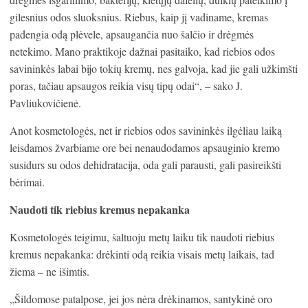
gilesnius odos sluoksnius. Riebus, kaip jį vadiname, kremas
padengia odą plėvele, apsaugančia nuo šalčio ir drėgmės
netekimo. Mano praktikoje dažnai pasitaiko, kad riebios odos
savininkės labai bijo tokių kremų, nes galvoja, kad jie gali užkimšti
poras, tačiau apsaugos reikia visų tipų odai“, – sako J.
Pavliukovičienė.
Anot kosmetologės, net ir riebios odos savininkės ilgėliau laiką
leisdamos žvarbiame ore bei nenaudodamos apsauginio kremo
susidurs su odos dehidratacija, oda gali parausti, gali pasireikšti
bėrimai.
Naudoti tik riebius kremus nepakanka
Kosmetologės teigimu, šaltuoju metų laiku tik naudoti riebius
kremus nepakanka: drėkinti odą reikia visais metų laikais, tad
žiema – ne išimtis.
„Šildomose patalpose, jei jos nėra drėkinamos, santykinė oro