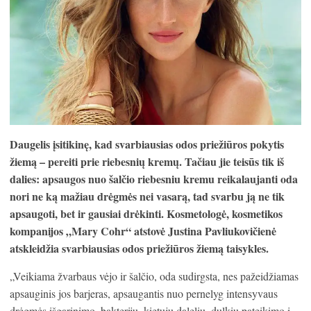
Daugelis įsitikinę, kad svarbiausias odos priežiūros pokytis
žiemą – pereiti prie riebesnių kremų. Tačiau jie teisūs tik iš
dalies: apsaugos nuo šalčio riebesniu kremu reikalaujanti oda
nori ne ką mažiau drėgmės nei vasarą, tad svarbu ją ne tik
apsaugoti, bet ir gausiai drėkinti. Kosmetologė, kosmetikos
kompanijos „Mary Cohr“ atstovė Justina Pavliukovičienė
atskleidžia svarbiausias odos priežiūros žiemą taisykles.
„Veikiama žvarbaus vėjo ir šalčio, oda sudirgsta, nes pažeidžiamas
apsauginis jos barjeras, apsaugantis nuo pernelyg intensyvaus
drėgmės išgarinimo, bakterijų, kietųjų dalelių, dulkių pateikimo į