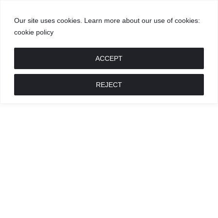
Our site uses cookies. Learn more about our use of cookies:
cookie policy
GROŽIS
MADA
RECEPTAI
POKALBIAI
RENGINIAI
LIETUVIŠKA
MADA
ACCEPT
REJECT