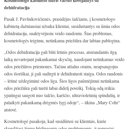
Kosmetologo kabineto duris varsto kovojantys su
dehidratacija
Pasak J. Pavliukovičienės, prasidėjus šalčiams, į kosmetologo
kabinetą dažniausiai užsuka klientai, susiduriantys su ūmia odos
dehidratacija, suaktyvėjusiu veido raudoniu. Šias problemas,
kosmetologės teigimu, netinkama priežiūra dar labiau pablogina.
„Odos dehidratacija gali būti lėtinis procesas, atsirandantis ilgą
laiką nevartojant pakankamai skysčių, naudojant netinkamas veido
odos priežiūros priemones. Tačiau atšalus orams, neapsaugojus
odos išoriškai, ji gali sudirgti ir dehidratuoti staiga. Odos raudonis
– lėtinė uždegiminė odos liga. Šios ligos paūmėjimui netinkama
odos priežiūra gali turėti labai didelį poveikį. Tokią odą reikia
ypatingai saugoti nuo šalčio, karščio, ultravioletinių spindulių, ir
palaikyti pakankamą drėgmės lygį odoje“, – tikina „Mary Cohr“
atstovė.
Kosmetologė pasakoja, kad susidūrusi su klientais, kurie
skundžiasi žiemą būdingomis odos problemomis, ji paprastai