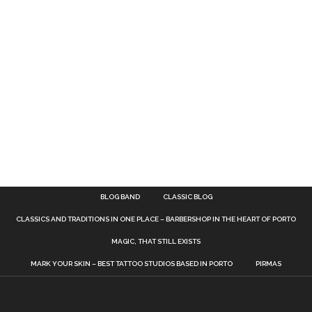
BLOG BAND
CLASSIC BLOG
CLASSICS AND TRADITIONS IN ONE PLACE – BARBERSHOP IN THE HEART OF PORTO
MAGIC, THAT STILL EXISTS
MARK YOUR SKIN – BEST TATTOO STUDIOS BASED IN PORTO
PIRMAS