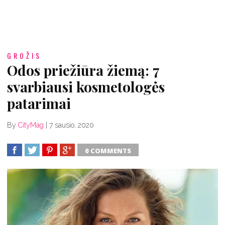
GROŽIS
Odos priežiūra žiemą: 7
svarbiausi kosmetologės
patarimai
By
CityMag
|
7 sausio, 2020
0 COMMENTS
SHARE
TWEET
SHARE
SHARE