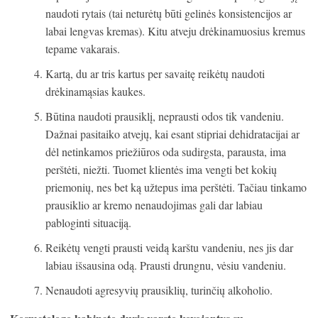
naudoti rytais (tai neturėtų būti gelinės konsistencijos ar
labai lengvas kremas). Kitu atveju drėkinamuosius kremus
tepame vakarais.
Kartą, du ar tris kartus per savaitę reikėtų naudoti
drėkinamąsias kaukes.
Būtina naudoti prausiklį, neprausti odos tik vandeniu.
Dažnai pasitaiko atvejų, kai esant stipriai dehidratacijai ar
dėl netinkamos priežiūros oda sudirgsta, parausta, ima
perštėti, niežti. Tuomet klientės ima vengti bet kokių
priemonių, nes bet ką užtepus ima perštėti. Tačiau tinkamo
prausiklio ar kremo nenaudojimas gali dar labiau
pabloginti situaciją.
Reikėtų vengti prausti veidą karštu vandeniu, nes jis dar
labiau išsausina odą. Prausti drungnu, vėsiu vandeniu.
Nenaudoti agresyvių prausiklių, turinčių alkoholio.