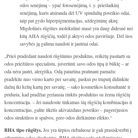
odos senėjimą – ypač fotosenėjimą, t. y. priešlaikinį
senėjimą, kuris atsiranda dėl UV spindulių poveikio odai,
taip pat gydo hiperpigmentacijas, uždegiminę aknę.
Migdolinės rūgšties molekulinė masė yra daug didesnė nei
kitų AHA rūgščių, todėl ji aktyvi odos paviršiuje. Dėl šios
savybės ją galima naudoti ir jautriai odai.
„Prieš pradedant naudoti rūgštinius produktus, reikėtų pasitarti su
odos priežiūros specialistu, įsivertinti savo odos tipą ir būklę – ar
oda nėra jautri, alergiška. Odą patartina pratinant pamažu:
pradėkite nuo vieno karto per savaitę, paskui po truputį didinkite
dažnį iki kelių kartų per savaitę, – sako kosmetikos konsultantė ir
priduria, kad pradžiai geriausia rinktis produktus su žema rūgščių
koncentracija. – Jei naudosite tinkamas šių rūgščių kombinacijas ir
koncentracijas, galite tikėtis akivaizdaus poveikio – pagerėjusios
odos struktūros ir spalvos, gero odos drėkinimo efekto.“
BHA tipo rūgštys.
Jos yra tirpios riebaluose ir gali prasiskverbti į
giluminius odos sluoksnius. BHA rūgštys valo užsikimšusias