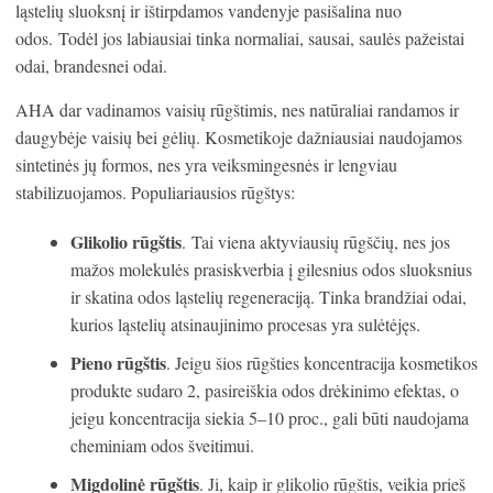
ląstelių sluoksnį ir ištirpdamos vandenyje pasišalina nuo
odos. Todėl jos labiausiai tinka normaliai, sausai, saulės pažeistai
odai, brandesnei odai.
AHA dar vadinamos vaisių rūgštimis, nes natūraliai randamos ir
daugybėje vaisių bei gėlių. Kosmetikoje dažniausiai naudojamos
sintetinės jų formos, nes yra veiksmingesnės ir lengviau
stabilizuojamos. Populiariausios rūgštys:
Glikolio rūgštis
. Tai viena aktyviausių rūgščių, nes jos
mažos molekulės prasiskverbia į gilesnius odos sluoksnius
ir skatina odos ląstelių regeneraciją. Tinka brandžiai odai,
kurios ląstelių atsinaujinimo procesas yra sulėtėjęs.
Pieno rūgštis
. Jeigu šios rūgšties koncentracija kosmetikos
produkte sudaro 2, pasireiškia odos drėkinimo efektas, o
jeigu koncentracija siekia 5–10 proc., gali būti naudojama
cheminiam odos šveitimui.
Migdolinė rūgštis
. Ji, kaip ir glikolio rūgštis, veikia prieš