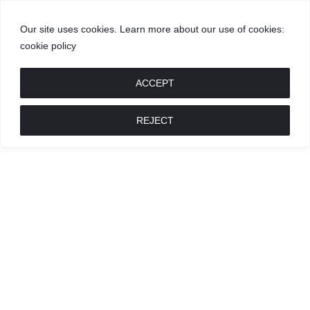
Our site uses cookies. Learn more about our use of cookies:
cookie policy
GROŽIS
MADA
RECEPTAI
POKALBIAI
RENGINIAI
LIETUVIŠKA
MADA
ACCEPT
REJECT