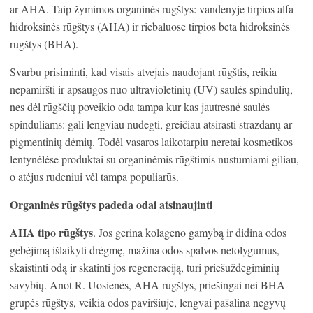
ar AHA. Taip žymimos organinės rūgštys: vandenyje tirpios alfa
hidroksinės rūgštys (AHA) ir riebaluose tirpios beta hidroksinės
rūgštys (BHA).
Svarbu prisiminti, kad visais atvejais naudojant rūgštis, reikia
nepamiršti ir apsaugos nuo ultravioletinių (UV) saulės spindulių,
nes dėl rūgščių poveikio oda tampa kur kas jautresnė saulės
spinduliams: gali lengviau nudegti, greičiau atsirasti strazdanų ar
pigmentinių dėmių. Todėl vasaros laikotarpiu neretai kosmetikos
lentynėlėse produktai su organinėmis rūgštimis nustumiami giliau,
o atėjus rudeniui vėl tampa populiarūs.
Organinės rūgštys padeda odai atsinaujinti
AHA tipo rūgštys
. Jos gerina kolageno gamybą ir didina odos
gebėjimą išlaikyti drėgmę, mažina odos spalvos netolygumus,
skaistinti odą ir skatinti jos regeneraciją, turi priešuždegiminių
savybių. Anot R. Uosienės, AHA rūgštys, priešingai nei BHA
grupės rūgštys, veikia odos paviršiuje, lengvai pašalina negyvų