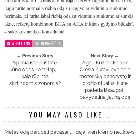
arba abi iš karto: „Gelis ar emulsija su BHA rūgštimi puikiai tiks,
jeigu turite normalią riebią odą su lengvo ar vidutinio sunkumo
bėrimais, jei turite labai riebią odą su vidutinio sunkumo ar sunkia
akne, reikėtų kombinuoti BHA su AHA ir kitais gydymo būdais“,
– sako kosmetikos konsultantė.
RELATED ITEMS
VEIDO PRIEŽIŪRA
← Previous Story
Next Story →
Specialistė pristatė
Agnė Kuzmickaitė ir
kūno odos žemėlapį –
Olesia Žuravliova apie
kaip rūpintis
moterišką bendrystę ir
skirtingomis zonomis?
grožio ritualus, kurie
padeda išsaugoti
pavydėtinai jauną odą
YOU MAY ALSO LIKE...
Metas odą paruošti pavasariui: deja, vien kremo neužteks