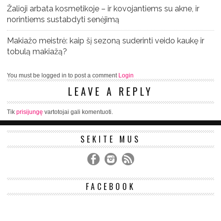
Žalioji arbata kosmetikoje – ir kovojantiems su akne, ir
norintiems sustabdyti senėjimą
Makiažo meistrė: kaip šį sezoną suderinti veido kaukę ir
tobulą makiažą?
You must be logged in to post a comment
Login
LEAVE A REPLY
Tik
prisijungę
vartotojai gali komentuoti.
SEKITE MUS
FACEBOOK