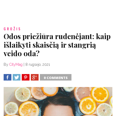
GROŽIS
Odos priežiūra rudenėjant: kaip
išlaikyti skaisčią ir stangrią
veido oda?
By
CityMag
|
8 rugsėjo, 2021
0 COMMENTS
SHARE
TWEET
SHARE
SHARE