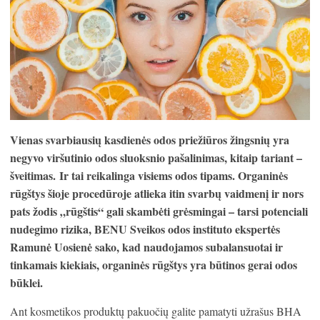
V
ienas svarbiausių
kasdienės
odos priežiūros žingsnių
yra
negyvo viršutinio odos sluoksnio pašalinimas
, kitaip tariant –
šveitimas.
Ir tai reikalinga visiems odos tipams. Organinės
rūgštys šioje procedūroje atlieka itin svarbų vaidmenį ir nors
pats žodis „rūgštis“ gali skambėti grėsmingai – tarsi potenciali
nudegimo rizika,
BENU Sveikos odos instituto ekspertės
Ramunė Uosienė sako, kad
naudojamos subalansuotai ir
tinkamais kiekiais
,
organinės rūgštys yra
būtinos gerai odos
būklei.
Ant kosmetikos produktų pakuočių galite pamatyti užrašus BHA