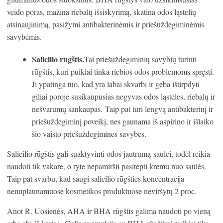
veido poras, mažina riebalų išsiskyrimą, skatina odos ląstelių
atsinaujinimą, pasižymi antibakterinėmis ir priešuždegiminėmis
savybėmis.
Salicilio rūgštis.
Tai priešuždegiminių savybių turinti
rūgštis, kuri puikiai tinka riebios odos problemoms spręsti.
Ji ypatinga tuo, kad yra labai skvarbi ir geba ištirpdyti
giliai poroje susikaupusias negyvas odos ląsteles, riebalų ir
nešvarumų sankaupas. Taip pat turi lengvą antibakterinį ir
priešuždegiminį poveikį, nes gaunama iš aspirino ir išlaiko
šio vaisto priešuždegimines savybes.
Salicilio rūgštis gali suaktyvinti odos jautrumą saulei, todėl reikia
naudoti tik vakare, o ryte nepamiršti pasitepti kremu nuo saulės.
Taip pat svarbu, kad saugi salicilio rūgšties koncentracija
nenuplaunamuose kosmetikos produktuose neviršytų 2 proc.
Anot R. Uosienės, AHA ir BHA rūgštis galima naudoti po vieną