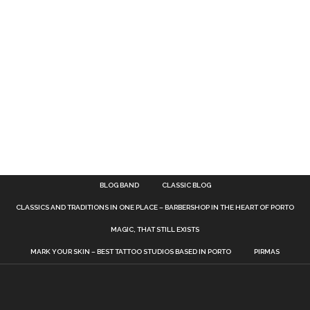
BLOG BAND
CLASSIC BLOG
CLASSICS AND TRADITIONS IN ONE PLACE – BARBERSHOP IN THE HEART OF PORTO
MAGIC, THAT STILL EXISTS
MARK YOUR SKIN – BEST TATTOO STUDIOS BASED IN PORTO
PIRMAS