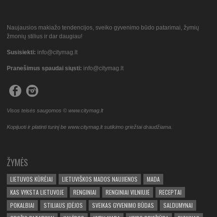
Naujausios makiažo tendencijos, sveiko gyvenimo būdo patarimai, žymių
žmonių stilius ir dar daugiau!
Susisiekti:
info@citymag.lt
Pranešimus spaudai siųsti:
info@citymag.lt
Visos teisės saugomos © www.citymag.lt
Kopijuoti ir platinti turinį be www.citymag.lt sutikimo griežtai draudžiama.
ŽYMĖS
LIETUVOS KŪRĖJAI
LIETUVIŠKOS MADOS NAUJIENOS
MADA
KAS VYKSTA LIETUVOJE
RENGINIAI
RENGINIAI VILNIUJE
RECEPTAI
POKALBIAI
STILIAUS ĮDĖJOS
SVEIKAS GYVENIMO BŪDAS
SALDUMYNAI