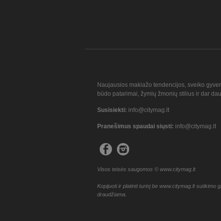
Naujausios makiažo tendencijos, sveiko gyve
būdo patarimai, žymių žmonių stilius ir dar da
Susisiekti:
info@citymag.lt
Pranešimus spaudai siųsti:
info@citymag.lt
Visos teisės saugomos © www.citymag.lt
Kopijuoti ir platinti turinį be www.citymag.lt sutikimo g
draudžiama.