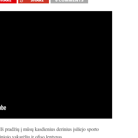
SHARE
SHARE
0 COMMENTS
 Iš pradžių į mūsų kasdienius derinius įsiliejo sporto
niojo vakarėlių ir ofiso lentynas.