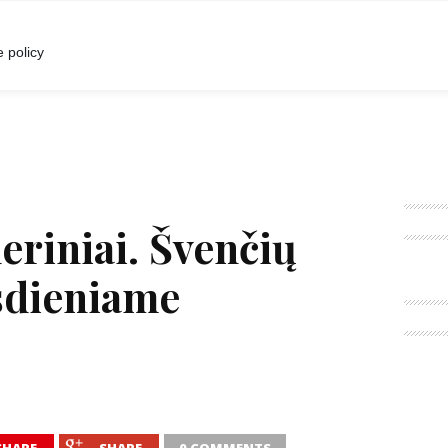
I
POKALBIAI
RENGINIAI
LIETUVIŠKA MADA
 policy
deriniai. Švenčių
sdieniame