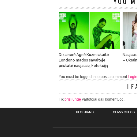
YOU M
Dizainerė Agnė Kuzmickaitė
Naujaus
Londono mados savaitėje
– Ukrai
pristatė naujausią kolekciją
You must be logged in to post a comment
Logi
LE
Tik
prisijungę
vartotojai gali komentuoti.
BLOG BAND
CLASSIC BLOG