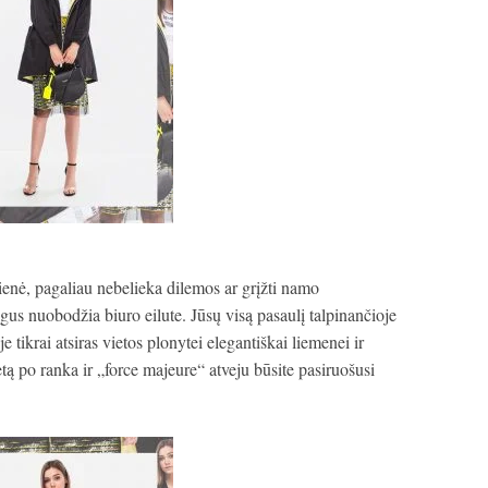
ienė, pagaliau nebelieka dilemos ar grįžti namo
ngus nuobodžia biuro eilute. Jūsų visą pasaulį talpinančioje
e tikrai atsiras vietos plonytei elegantiškai liemenei ir
uetą po ranka ir „force majeure“ atveju būsite pasiruošusi