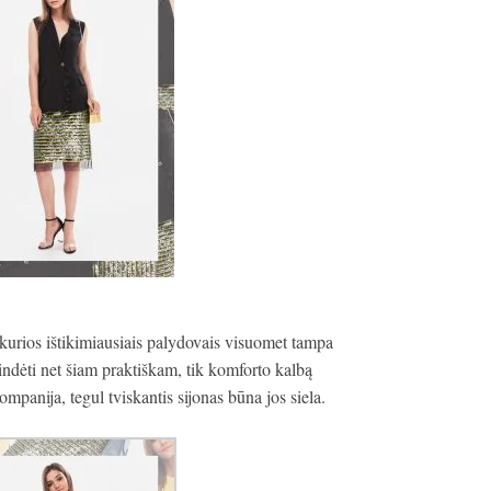
kurios ištikimiausiais palydovais visuomet tampa
pindėti net šiam praktiškam, tik komforto kalbą
mpanija, tegul tviskantis sijonas būna jos siela.