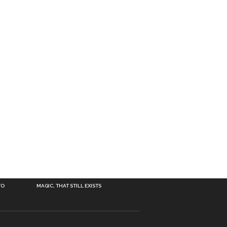
TO
MAGIC, THAT STILL EXISTS