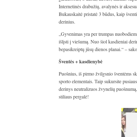
Internetinės drabužių, avalynės ir akses
Bukauskaitė pristatė 3 būdus, kaip šven
derinius.
„Gyvenimas yra per trumpas nuobodiems
išlįsti į viešumą. Nuo šiol kasdieniai der
bepasikreiptų jūsų dienos planai.“ – sak
Šventės + kasdienybė
Puošnius, iš pirmo žvilgsnio šventėms skir
sporto elementais. Taip sukursite pusiausv
derinys neutralizuos žvynelių puošnumą, o
stiliaus pergalė!