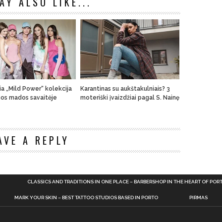
AY ALSO LIKE...
ia „Mild Power“ kolekcija
Karantinas su aukštakulniais? 3
nos mados savaitėje
moteriški įvaizdžiai pagal S. Nainę
n
AVE A REPLY
CLASSICS AND TRADITIONS IN ONE PLACE – BARBERSHOP IN THE HEART OF POR
MARK YOUR SKIN – BEST TATTOO STUDIOS BASED IN PORTO
PIRMAS