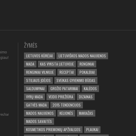
ŽYMĖS
nimo
LIETUVOS KŪRĖJAI
LIETUVIŠKOS MADOS NAUJIENOS
ugiau!
MADA
KAS VYKSTA LIETUVOJE
RENGINIAI
RENGINIAI VILNIUJE
RECEPTAI
POKALBIAI
STILIAUS ĮDĖJOS
SVEIKAS GYVENIMO BŪDAS
SALDUMYNAI
GROŽIO PATARIMAI
KALĖDOS
VYRŲ MADA
VEIDO PRIEŽIŪRA
DIZAINAS
GATVĖS MADA
2015 TENDENCIJOS
MADOS NAUJIENOS
KELIONĖS
MAKIAŽAS
riežtai
MADOS SAVAITĖS
KOSMETIKOS PRIEMONIŲ APŽVALGOS
PLAUKAI