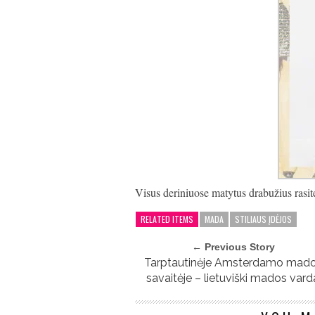
Visus deriniuose matytus drabužius rasi
RELATED ITEMS
MADA
STILIAUS ĮDĖJOS
← Previous Story
Tarptautinėje Amsterdamo mad
savaitėje – lietuviški mados vard