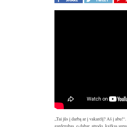
SHARE
TWEET
„Tai jūs į darbą ar į vakarėlį? Aš į abu!“.
garderobas, o dabar, atrodo, kažkas supai