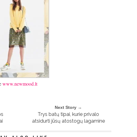
te
www.newmood.lt
Next Story →
os
Trys batų tipai, kurie privalo
ai
atsidurti jūsų atostogų lagamine