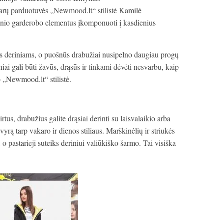
uarų parduotuvės „Newmood.lt“ stilistė Kamilė
tinio garderobo elementus įkomponuoti į kasdienius
 deriniams, o puošnūs drabužiai nusipelno daugiau progų
iniai gali būti žavūs, drąsūs ir tinkami dėvėti nesvarbu, kaip
o „Newmood.lt“ stilistė.
tus, drabužius galite drąsiai derinti su laisvalaikio arba
yrą tarp vakaro ir dienos stiliaus. Marškinėlių ir striukės
 pastarieji suteiks deriniui valiūkiško šarmo. Tai visiška