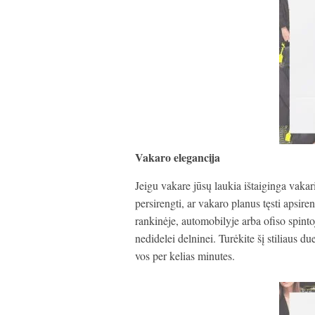
Vakaro elegancija
Jeigu vakare jūsų laukia ištaiginga vakar
persirengti, ar vakaro planus tęsti apsire
rankinėje, automobilyje arba ofiso spintoj
nedidelei delninei. Turėkite šį stiliaus d
vos per kelias minutes.