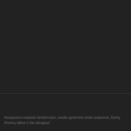
Naujausios makiažo tendencijos, sveiko gyvenimo būdo patarimai, žymių
žmonių stilius ir dar daugiau!