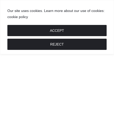
Our site uses cookies. Learn more about our use of cookies:
cookie policy
GROŽIS
MADA
RECEPTAI
POKALBIAI
RENGINIAI
LIETUVIŠKA
MADA
ACCEPT
REJECT