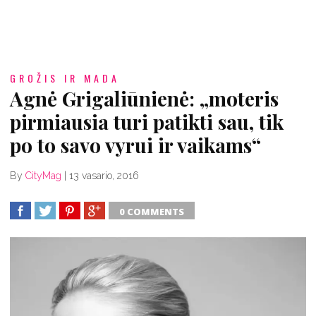
GROŽIS IR MADA
Agnė Grigaliūnienė: „moteris
pirmiausia turi patikti sau, tik
po to savo vyrui ir vaikams“
By
CityMag
|
13 vasario, 2016
0 COMMENTS
SHARE
TWEET
SHARE
SHARE