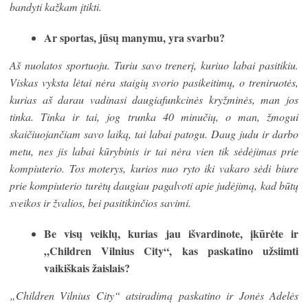
bandyti kažkam įtikti.
Ar sportas, jūsų manymu, yra svarbu?
Aš nuolatos sportuoju. Turiu savo trenerį, kuriuo labai pasitikiu.
Viskas vyksta lėtai nėra staigių svorio pasikeitimų, o treniruotės,
kurias aš darau vadinasi daugiafunkcinės kryžminės, man jos
tinka. Tinka ir tai, jog trunka 40 minučių, o man, žmogui
skaičiuojančiam savo laiką, tai labai patogu. Daug judu ir darbo
metu, nes jis labai kūrybinis ir tai nėra vien tik sėdėjimas prie
kompiuterio. Tos moterys, kurios nuo ryto iki vakaro sėdi biure
prie kompiuterio turėtų daugiau pagalvoti apie judėjimą, kad būtų
sveikos ir žvalios, bei pasitikinčios savimi.
Be visų veiklų, kurias jau išvardinote, įkūrėte ir
„Children Vilnius City“, kas paskatino užsiimti
vaikiškais žaislais?
„Children Vilnius City“ atsiradimą paskatino ir Jonės Adelės