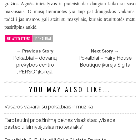
gražios Agnės iniciatyvos ir praleisti dar daugiau laiko su savo
mažaisiais. O mūsų treniruotės yra taip pat draugiškos vaikams,
todėl į jas mamos gali ateiti su mažyliais, kuriais treniruotės metu
pasirūpins auklė.
RELATED ITEMS
POKALBIAI
← Previous Story
Next Story →
Pokalbiai – dovanų
Pokalbiai – Fairy House
prekybos centro
Boutique įkūrėja Sigita
„PERSO” įkūrėjai
YOU MAY ALSO LIKE...
Vasaros vakarai su pokalbiais ir muzika
Tarptautinį pripažinimą pelnęs visažistas: „Visada
pastebiu įsimylėjusias moters akis“