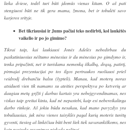
lieka dviese, todėl turi būti įdomūs vienas kitam. O aš pati
stengiuosi būti ne tik gera mama, žmona, bet ir tobulėti savo
karjeros srityje.
Bet tikriausiai ir Jums pačiai teko nedirbti, kol laukėtės
vaikelio ir po jo gimimo?
Tikrai taip, kai laukiausi Jonės Adelės nebedirbau du
paskutiniuosius nėštumo mėnesius ir du mėnesius po gimdymo ir,
tenka pripažinti, net ir turėdama nemenką iškalbą, drąsą, patirtį,
pirmajai prezentacijai po tos ilgos pertraukos ruošiausi prieš
veidrodį drebančiu balsu (šypteli). Manau, kad moterų noras
atsiduoti vien tik namams su ateities perspektyva po ketverių ar
daugiau metų grįžti į darbus kartais yra nebeįgyvendinamas, nes
viskas taip greitai kinta, kad nė nepastebi, kaip esi nebereikalinga
darbo rinkoje. Aš jokiu būdu nesakau, kad mano pavyzdys yra
tobuliausias, juk nėra vienos taisyklės pagal kurią moteris turėtų
gyventi, tiesiog aš linkėčiau būti bent šiek tiek savarankiškoms, nes
kaip pasisuks gyvenimas niekada nežinai.