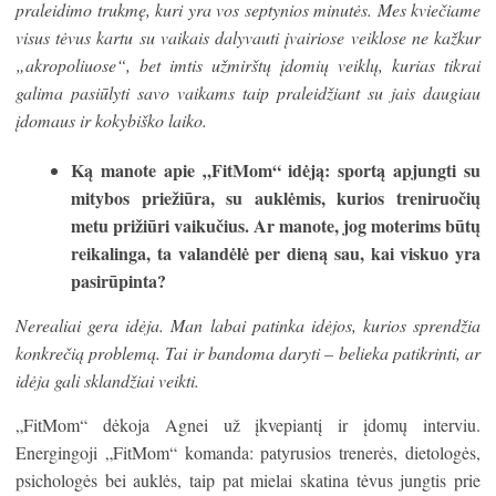
praleidimo trukmę, kuri yra vos septynios minutės. Mes kviečiame
visus tėvus kartu su vaikais dalyvauti įvairiose veiklose ne kažkur
„akropoliuose“, bet imtis užmirštų įdomių veiklų, kurias tikrai
galima pasiūlyti savo vaikams taip praleidžiant su jais daugiau
įdomaus ir kokybiško laiko.
Ką manote apie
„
FitMom
“
idėją: sportą apjungti su
mitybos priežiūra, su auklėmis, kurios treniruočių
metu prižiūri vaikučius. Ar manote, jog moterims būtų
reikalinga, ta valandėlė per dieną sau, kai viskuo yra
pasirūpinta?
Nerealiai gera idėja. Man labai patinka idėjos, kurios sprendžia
konkrečią problemą. Tai ir bandoma daryti – belieka patikrinti, ar
idėja gali sklandžiai veikti.
„FitMom“ dėkoja Agnei už įkvepiantį ir įdomų interviu.
Energingoji „FitMom“ komanda: patyrusios trenerės, dietologės,
psichologės bei auklės, taip pat mielai skatina tėvus jungtis prie