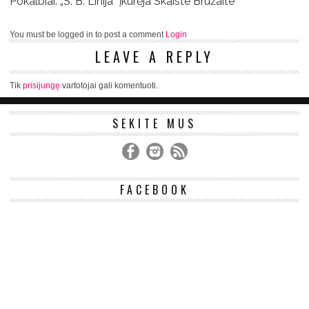
Pokalbiai: „S. B. Linija“ įkūrėja Skaiste Bružaite
You must be logged in to post a comment
Login
LEAVE A REPLY
Tik
prisijungę
vartotojai gali komentuoti.
SEKITE MUS
FACEBOOK