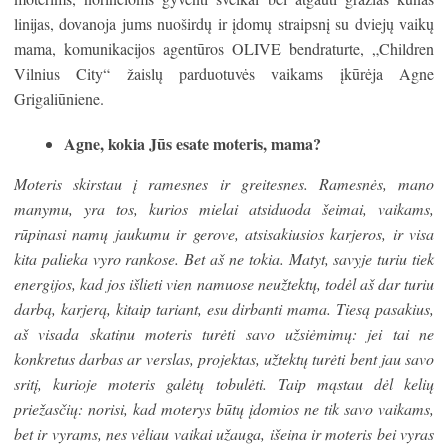
linijas, dovanoja jums nuoširdų ir įdomų straipsnį su dviejų vaikų
mama, komunikacijos agentūros OLIVE bendraturte, „Children
Vilnius City“ žaislų parduotuvės vaikams įkūrėja Agne
Grigaliūniene.
Agne, kokia Jūs esate moteris, mama?
Moteris skirstau į ramesnes ir greitesnes. Ramesnės, mano
manymu, yra tos, kurios mielai atsiduoda šeimai, vaikams,
rūpinasi namų jaukumu ir gerove, atsisakiusios karjeros, ir visa
kita palieka vyro rankose. Bet aš ne tokia. Matyt, savyje turiu tiek
energijos, kad jos išlieti vien namuose neužtektų, todėl aš dar turiu
darbą, karjerą, kitaip tariant, esu dirbanti mama. Tiesą pasakius,
aš visada skatinu moteris turėti savo užsiėmimų: jei tai ne
konkretus darbas ar verslas, projektas, užtektų turėti bent jau savo
sritį, kurioje moteris galėtų tobulėti. Taip mąstau dėl kelių
priežasčių: norisi, kad moterys būtų įdomios ne tik savo vaikams,
bet ir vyrams, nes vėliau vaikai užauga, išeina ir moteris bei vyras