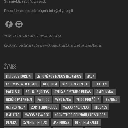
Susisiekti:
info@citymag.lt
Pranešimus spaudai siųsti:
info@citymag.lt
Visos teisės saugomos © www.citymag.lt
Kopijuoti ir platinti turinį be www.citymag.lt sutikimo griežtai draudžiama.
ŽYMĖS
LIETUVOS KŪRĖJAI
LIETUVIŠKOS MADOS NAUJIENOS
MADA
KAS VYKSTA LIETUVOJE
RENGINIAI
RENGINIAI VILNIUJE
RECEPTAI
POKALBIAI
STILIAUS ĮDĖJOS
SVEIKAS GYVENIMO BŪDAS
SALDUMYNAI
GROŽIO PATARIMAI
KALĖDOS
VYRŲ MADA
VEIDO PRIEŽIŪRA
DIZAINAS
GATVĖS MADA
2015 TENDENCIJOS
MADOS NAUJIENOS
KELIONĖS
MAKIAŽAS
MADOS SAVAITĖS
KOSMETIKOS PRIEMONIŲ APŽVALGOS
PLAUKAI
GYVENIMO BŪDAS
MANIKIŪRAS
RENGINIAI KAUNE