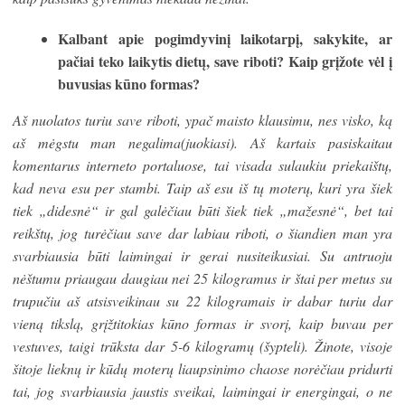
Kalbant apie pogimdyvinį laikotarpį, sakykite, ar
pačiai teko laikytis dietų, save riboti? Kaip grįžote vėl į
buvusias kūno formas?
Aš nuolatos turiu save riboti, ypač maisto klausimu, nes visko, ką
aš mėgstu man negalima(juokiasi). Aš kartais pasiskaitau
komentarus interneto portaluose, tai visada sulaukiu priekaištų,
kad neva esu per stambi. Taip aš esu iš tų moterų, kuri yra šiek
tiek „didesnė“ ir gal galėčiau būti šiek tiek „mažesnė“, bet tai
reikštų, jog turėčiau save dar labiau riboti, o šiandien man yra
svarbiausia būti laimingai ir gerai nusiteikusiai. Su antruoju
nėštumu priaugau daugiau nei 25 kilogramus ir štai per metus su
trupučiu aš atsisveikinau su 22 kilogramais ir dabar turiu dar
vieną tikslą, grįžtitokias kūno formas ir svorį, kaip buvau per
vestuves, taigi trūksta dar 5-6 kilogramų (šypteli). Žinote, visoje
šitoje lieknų ir kūdų moterų liaupsinimo chaose norėčiau pridurti
tai, jog svarbiausia jaustis sveikai, laimingai ir energingai, o ne