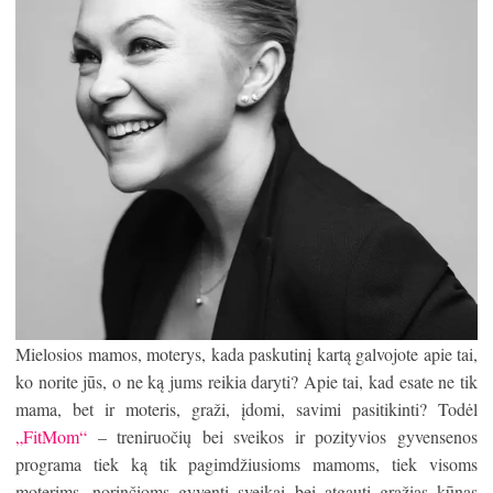
Mielosios mamos, moterys, kada paskutinį kartą galvojote apie tai,
ko norite jūs, o ne ką jums reikia daryti? Apie tai, kad esate ne tik
mama, bet ir moteris, graži, įdomi, savimi pasitikinti? Todėl
„FitMom“
– treniruočių bei sveikos ir pozityvios gyvensenos
programa tiek ką tik pagimdžiusioms mamoms, tiek visoms
moterims, norinčioms gyventi sveikai bei atgauti gražias kūnas