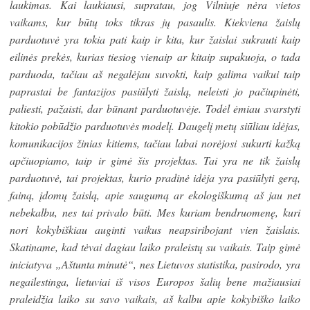
laukimas. Kai laukiausi, supratau, jog Vilniuje nėra vietos
vaikams, kur būtų toks tikras jų pasaulis. Kiekviena žaislų
parduotuvė yra tokia pati kaip ir kita, kur žaislai sukrauti kaip
eilinės prekės, kurias tiesiog vienaip ar kitaip supakuoja, o tada
parduoda, tačiau aš negalėjau suvokti, kaip galima vaikui taip
paprastai be fantazijos pasiūlyti žaislą, neleisti jo pačiupinėti,
paliesti, pažaisti, dar būnant parduotuvėje. Todėl ėmiau svarstyti
kitokio pobūdžio parduotuvės modelį. Daugelį metų siūliau idėjas,
komunikacijos žinias kitiems, tačiau labai norėjosi sukurti kažką
apčiuopiamo, taip ir gimė šis projektas. Tai yra ne tik žaislų
parduotuvė, tai projektas, kurio pradinė idėja yra pasiūlyti gerą,
fainą, įdomų žaislą, apie saugumą ar ekologiškumą aš jau net
nebekalbu, nes tai privalo būti. Mes kuriam bendruomenę, kuri
nori kokybiškiau auginti vaikus neapsiribojant vien žaislais.
Skatiname, kad tėvai dagiau laiko praleistų su vaikais. Taip gimė
iniciatyva „Aštunta minutė“, nes Lietuvos statistika, pasirodo, yra
negailestinga, lietuviai iš visos Europos šalių bene mažiausiai
praleidžia laiko su savo vaikais, aš kalbu apie kokybiško laiko