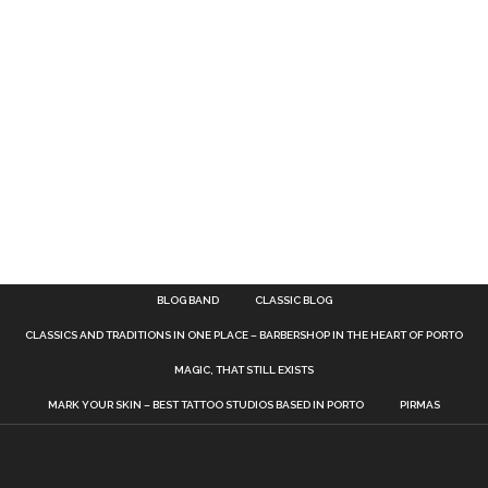
BLOG BAND
CLASSIC BLOG
CLASSICS AND TRADITIONS IN ONE PLACE – BARBERSHOP IN THE HEART OF PORTO
MAGIC, THAT STILL EXISTS
MARK YOUR SKIN – BEST TATTOO STUDIOS BASED IN PORTO
PIRMAS