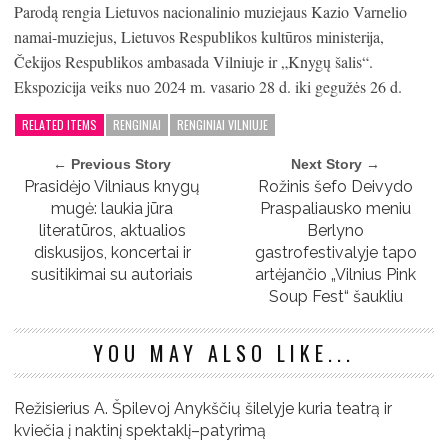
Parodą rengia Lietuvos nacionalinio muziejaus Kazio Varnelio
namai-muziejus, Lietuvos Respublikos kultūros ministerija,
Čekijos Respublikos ambasada Vilniuje ir „Knygų šalis“.
Ekspozicija veiks nuo 2024 m. vasario 28 d. iki gegužės 26 d.
RELATED ITEMS
RENGINIAI
RENGINIAI VILNIUJE
← Previous Story
Next Story →
Prasidėjo Vilniaus knygų
Rožinis šefo Deivydo
mugė: laukia jūra
Praspaliausko meniu
literatūros, aktualios
Berlyno
diskusijos, koncertai ir
gastrofestivalyje tapo
susitikimai su autoriais
artėjančio „Vilnius Pink
Soup Fest“ šaukliu
YOU MAY ALSO LIKE...
Režisierius A. Špilevoj Anykščių šilelyje kuria teatrą ir
kviečia į naktinį spektaklį–patyrimą