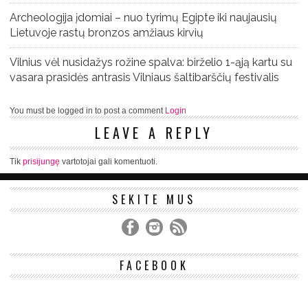
Archeologija įdomiai – nuo tyrimų Egipte iki naujausių
Lietuvoje rastų bronzos amžiaus kirvių
Vilnius vėl nusidažys rožine spalva: birželio 1-ąją kartu su
vasara prasidės antrasis Vilniaus šaltibarščių festivalis
You must be logged in to post a comment
Login
LEAVE A REPLY
Tik
prisijungę
vartotojai gali komentuoti.
SEKITE MUS
FACEBOOK