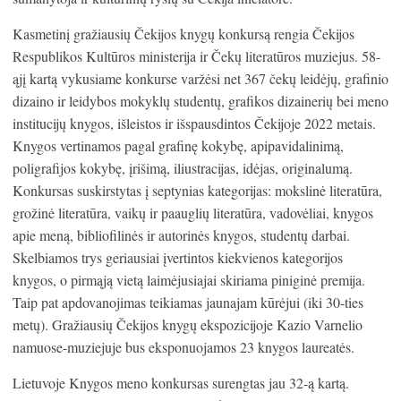
Kasmetinį gražiausių Čekijos knygų konkursą rengia Čekijos
Respublikos Kultūros ministerija ir Čekų literatūros muziejus. 58-
ąjį kartą vykusiame konkurse varžėsi net 367 čekų leidėjų, grafinio
dizaino ir leidybos mokyklų studentų, grafikos dizainerių bei meno
institucijų knygos, išleistos ir išspausdintos Čekijoje 2022 metais.
Knygos vertinamos pagal grafinę kokybę, apipavidalinimą,
poligrafijos kokybę, įrišimą, iliustracijas, idėjas, originalumą.
Konkursas suskirstytas į septynias kategorijas: mokslinė literatūra,
grožinė literatūra, vaikų ir paauglių literatūra, vadovėliai, knygos
apie meną, bibliofilinės ir autorinės knygos, studentų darbai.
Skelbiamos trys geriausiai įvertintos kiekvienos kategorijos
knygos, o pirmąją vietą laimėjusiajai skiriama piniginė premija.
Taip pat apdovanojimas teikiamas jaunajam kūrėjui (iki 30-ties
metų). Gražiausių Čekijos knygų ekspozicijoje Kazio Varnelio
namuose-muziejuje bus eksponuojamos 23 knygos laureatės.
Lietuvoje Knygos meno konkursas surengtas jau 32-ą kartą.