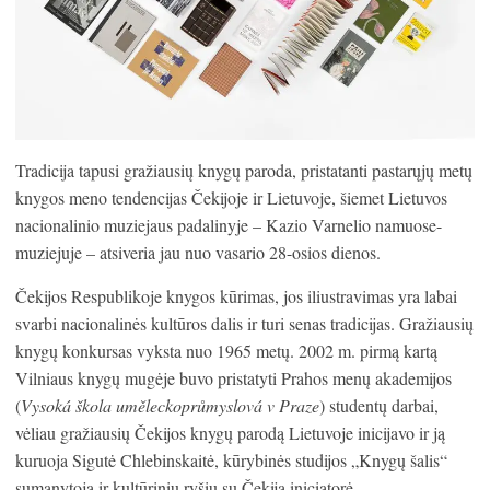
Tradicija tapusi gražiausių knygų paroda, pristatanti pastarųjų metų
knygos meno tendencijas Čekijoje ir Lietuvoje, šiemet Lietuvos
nacionalinio muziejaus padalinyje – Kazio Varnelio namuose-
muziejuje – atsiveria jau nuo vasario 28-osios dienos.
Čekijos Respublikoje knygos kūrimas, jos iliustravimas yra labai
svarbi nacionalinės kultūros dalis ir turi senas tradicijas. Gražiausių
knygų konkursas vyksta nuo 1965 metų. 2002 m. pirmą kartą
Vilniaus knygų mugėje buvo pristatyti Prahos menų akademijos
(
Vysoká škola uměleckoprůmyslová v Praze
) studentų darbai,
vėliau gražiausių Čekijos knygų parodą Lietuvoje inicijavo ir ją
kuruoja Sigutė Chlebinskaitė, kūrybinės studijos „Knygų šalis“
sumanytoja ir kultūrinių ryšių su Čekija iniciatorė.