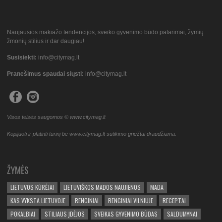
Naujausios makiažo tendencijos, sveiko gyvenimo būdo patarimai, žymių
žmonių stilius ir dar daugiau!
Susisiekti:
info@citymag.lt
Pranešimus spaudai siųsti:
info@citymag.lt
Visos teisės saugomos © www.citymag.lt
Kopijuoti ir platinti turinį be www.citymag.lt sutikimo griežtai draudžiama.
ŽYMĖS
LIETUVOS KŪRĖJAI
LIETUVIŠKOS MADOS NAUJIENOS
MADA
KAS VYKSTA LIETUVOJE
RENGINIAI
RENGINIAI VILNIUJE
RECEPTAI
POKALBIAI
STILIAUS ĮDĖJOS
SVEIKAS GYVENIMO BŪDAS
SALDUMYNAI