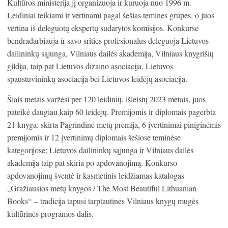
Kultūros ministerija jį organizuoja ir kuruoja nuo 1996 m.
Leidiniai teikiami ir vertinami pagal šešias temines grupes, o juos
vertina iš deleguotų ekspertų sudarytos komisijos. Konkurse
bendradarbiauja ir savo srities profesionalus deleguoja Lietuvos
dailininkų sąjunga, Vilniaus dailės akademija, Vilniaus knygrišių
gildija, taip pat Lietuvos dizaino asociacija, Lietuvos
spaustuvininkų asociacija bei Lietuvos leidėjų asociacija.
Šiais metais varžėsi per 120 leidinių, išleistų 2023 metais, juos
pateikė daugiau kaip 60 leidėjų. Premijomis ir diplomais pagerbta
21 knyga: skirta Pagrindinė metų premija, 6 įvertinimai piniginėmis
premijomis ir 12 įvertinimų diplomais šešiose teminėse
kategorijose; Lietuvos dailininkų sąjunga ir Vilniaus dailės
akademija taip pat skiria po apdovanojimą. Konkurso
apdovanojimų šventė ir kasmetinis leidžiamas katalogas
„Gražiausios metų knygos / The Most Beautiful Lithuanian
Books“ – tradicija tapusi tarptautinės Vilniaus knygų mugės
kultūrinės programos dalis.