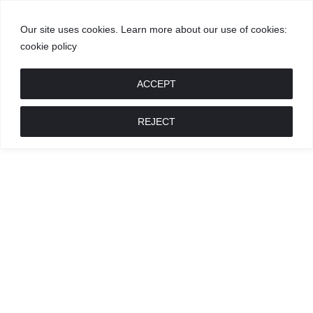
Our site uses cookies. Learn more about our use of cookies:
cookie policy
GROŽIS
MADA
RECEPTAI
POKALBIAI
RENGINIAI
LIETUVIŠKA
MADA
ACCEPT
REJECT