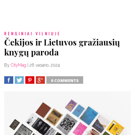
RENGINIAI VILNIUJE
Čekijos ir Lietuvos gražiausių
knygų paroda
By
CityMag
|
26 vasario, 2024
0 COMMENTS
SHARE
TWEET
SHARE
SHARE