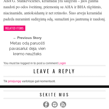
Anot G. Stankevičienės, keramidai yra saugesni – juos galima
naudoti po odos šveitimų, priemonių su AHA ir BHA rūgštimis,
niacinamidu, antioksidantų ir net retinolio. Šiuo atveju keramidai
padeda nuraminti sudirgintą odą, sumažinti jos jautrumą ir raudonį.
RELATED ITEMS
← Previous Story
Metas odą paruošti
pavasariui: deja, vien
kremo neužteks
You must be logged in to post a comment
Login
LEAVE A REPLY
Tik
prisijungę
vartotojai gali komentuoti.
SEKITE MUS