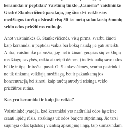
keramidai ir peptidai? Vaistinių tinklo „Camelia“ vaistininkė
Giedrė Stankevičienė pasakoja, jog šios dvi veikliosios
medžiagos turėtų atsirasti visų 30-ies metų sulaukusių žmonių
veido odos priežiūros rutinoje.
Anot vaistininkės G. Stankevičienės, visų pirma, svarbu žinoti
kaip keramidai ir peptidai veikia bei kokią naudą jie gali suteikti.
Antra, vaistininkė pabrėžia, jog net ir žinant gerąsias šių veikliųjų
medžiagų savybės, reikia atkreipti dėmesį į individualią savo odos
būklę ir tipą. Ir trečia, pasak G. Stankevičienės, svarbu pasirinkti
ne tik tinkamą veikliąją medžiagą, bet ir pakankamą jos
koncentraciją bei žinoti, kaip turėtų atrodyti teisinga veido
priežiūros rutina.
Kas yra keramidai ir kaip jie veikia?
Vaistininkė įvardija, kad keramidai yra natūraliai odos ląstelėse
esanti lipidų rūšis, atsakinga už odos barjero stiprinimą. Jie tarsi
sujungia odos ląsteles į vientisą apsauginę liniją, taip sumažindami