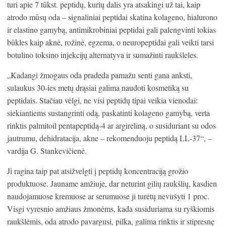
turi apie 7 tūkst. peptidų, kurių dalis yra atsakingi už tai, kaip
atrodo mūsų oda – signaliniai peptidai skatina kolageno, hialurono
ir elastino gamybą, antimikrobiniai peptidai gali palengvinti tokias
būkles kaip aknė, rožinė, egzema, o neuropeptidai gali veikti tarsi
botulino toksino injekcijų alternatyva ir sumažinti raukšleles.
„Kadangi žmogaus oda pradeda pamažu senti gana anksti,
sulaukus 30-ies metų drąsiai galima naudoti kosmetiką su
peptidais. Stačiau vėlgi, ne visi peptidų tipai veikia vienodai:
siekiantiems sustangrinti odą, paskatinti kolageno gamybą, verta
rinktis palmitoil pentapeptidą-4 ar argireliną, o susiduriant su odos
jautrumu, dehidratacija, akne – rekomenduoju peptidą LL-37“, –
vardija G. Stankevičienė.
Ji ragina taip pat atsižvelgti į peptidų koncentraciją grožio
produktuose. Jauname amžiuje, dar neturint gilių raukšlių, kasdien
naudojamuose kremuose ar serumuose ji turėtų neviršyti 1 proc.
Visgi vyresnio amžiaus žmonėms, kada susiduriama su ryškiomis
raukšlėmis, oda atrodo pavargusi, pilka, galima rinktis ir stipresnę