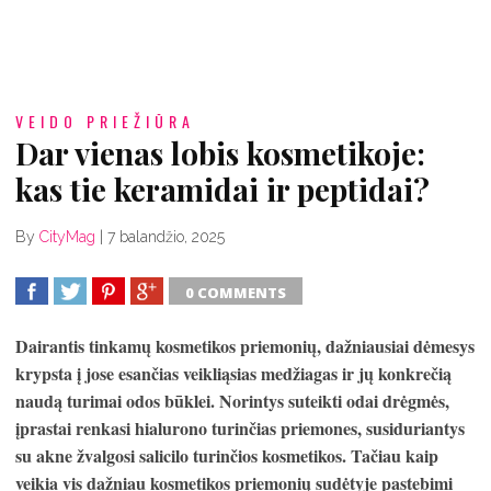
VEIDO PRIEŽIŪRA
Dar vienas lobis kosmetikoje:
kas tie keramidai ir peptidai?
By
CityMag
|
7 balandžio, 2025
0 COMMENTS
SHARE
TWEET
SHARE
SHARE
Dairantis tinkamų kosmetikos priemonių, dažniausiai dėmesys
krypsta į jose esančias veikliąsias medžiagas ir jų konkrečią
naudą turimai odos būklei. Norintys suteikti odai drėgmės,
įprastai renkasi hialurono turinčias priemones, susiduriantys
su akne žvalgosi salicilo turinčios kosmetikos. Tačiau kaip
veikia vis dažniau kosmetikos priemonių sudėtyje pastebimi