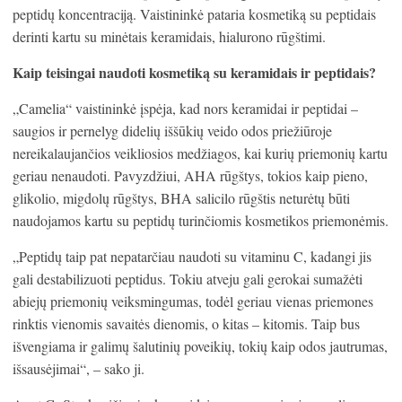
peptidų koncentraciją. Vaistininkė pataria kosmetiką su peptidais
derinti kartu su minėtais keramidais, hialurono rūgštimi.
Kaip teisingai naudoti kosmetiką su keramidais ir peptidais?
„Camelia“ vaistininkė įspėja, kad nors keramidai ir peptidai –
saugios ir pernelyg didelių iššūkių veido odos priežiūroje
nereikalaujančios veikliosios medžiagos, kai kurių priemonių kartu
geriau nenaudoti. Pavyzdžiui, AHA rūgštys, tokios kaip pieno,
glikolio, migdolų rūgštys, BHA salicilo rūgštis neturėtų būti
naudojamos kartu su peptidų turinčiomis kosmetikos priemonėmis.
„Peptidų taip pat nepatarčiau naudoti su vitaminu C, kadangi jis
gali destabilizuoti peptidus. Tokiu atveju gali gerokai sumažėti
abiejų priemonių veiksmingumas, todėl geriau vienas priemones
rinktis vienomis savaitės dienomis, o kitas – kitomis. Taip bus
išvengiama ir galimų šalutinių poveikių, tokių kaip odos jautrumas,
išsausėjimai“, – sako ji.