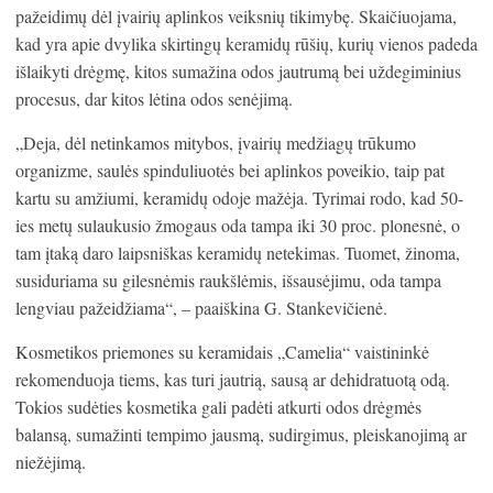
pažeidimų dėl įvairių aplinkos veiksnių tikimybę. Skaičiuojama,
kad yra apie dvylika skirtingų keramidų rūšių, kurių vienos padeda
išlaikyti drėgmę, kitos sumažina odos jautrumą bei uždegiminius
procesus, dar kitos lėtina odos senėjimą.
„Deja, dėl netinkamos mitybos, įvairių medžiagų trūkumo
organizme, saulės spinduliuotės bei aplinkos poveikio, taip pat
kartu su amžiumi, keramidų odoje mažėja. Tyrimai rodo, kad 50-
ies metų sulaukusio žmogaus oda tampa iki 30 proc. plonesnė, o
tam įtaką daro laipsniškas keramidų netekimas. Tuomet, žinoma,
susiduriama su gilesnėmis raukšlėmis, išsausėjimu, oda tampa
lengviau pažeidžiama“, – paaiškina G. Stankevičienė.
Kosmetikos priemones su keramidais „Camelia“ vaistininkė
rekomenduoja tiems, kas turi jautrią, sausą ar dehidratuotą odą.
Tokios sudėties kosmetika gali padėti atkurti odos drėgmės
balansą, sumažinti tempimo jausmą, sudirgimus, pleiskanojimą ar
niežėjimą.