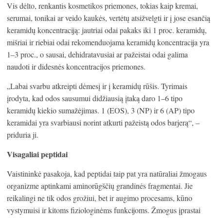
Vis dėlto, renkantis kosmetikos priemones, tokias kaip kremai,
serumai, tonikai ar veido kaukės, vertėtų atsižvelgti ir į jose esančią
keramidų koncentraciją: jautriai odai pakaks iki 1 proc. keramidų,
mišriai ir riebiai odai rekomenduojama keramidų koncentracija yra
1–3 proc., o sausai, dehidratavusiai ar pažeistai odai galima
naudoti ir didesnės koncentracijos priemones.
„Labai svarbu atkreipti dėmesį ir į keramidų rūšis. Tyrimais
įrodyta, kad odos sausumui didžiausią įtaką daro 1–6 tipo
keramidų kiekio sumažėjimas. 1 (EOS), 3 (NP) ir 6 (AP) tipo
keramidai yra svarbiausi norint atkurti pažeistą odos barjerą“, –
priduria ji.
Visagaliai peptidai
Vaistininkė pasakoja, kad peptidai taip pat yra natūraliai žmogaus
organizme aptinkami aminorūgščių grandinės fragmentai. Jie
reikalingi ne tik odos grožiui, bet ir augimo procesams, kūno
vystymuisi ir kitoms fiziologinėms funkcijoms. Žmogus įprastai