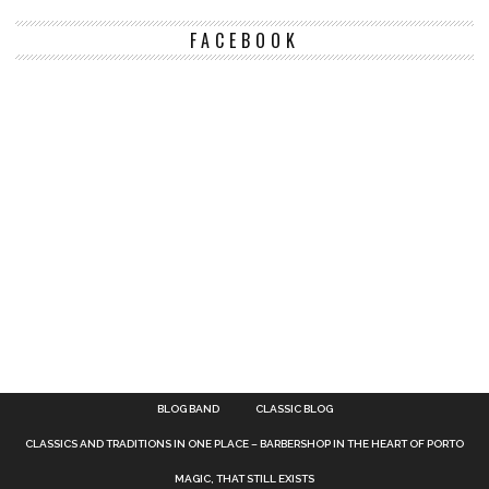
FACEBOOK
BLOG BAND
CLASSIC BLOG
CLASSICS AND TRADITIONS IN ONE PLACE – BARBERSHOP IN THE HEART OF PORTO
MAGIC, THAT STILL EXISTS