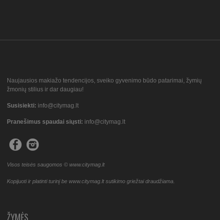
Naujausios makiažo tendencijos, sveiko gyvenimo būdo patarimai, žymių
žmonių stilius ir dar daugiau!
Susisiekti:
info@citymag.lt
Pranešimus spaudai siųsti:
info@citymag.lt
Visos teisės saugomos © www.citymag.lt
Kopijuoti ir platinti turinį be www.citymag.lt sutikimo griežtai draudžiama.
ŽYMĖS