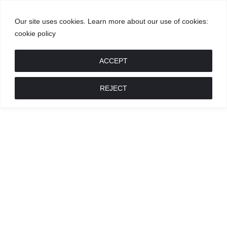
Our site uses cookies. Learn more about our use of cookies:
cookie policy
GROŽIS
MADA
RECEPTAI
POKALBIAI
RENGINIAI
LIETUVIŠKA
MADA
ACCEPT
REJECT