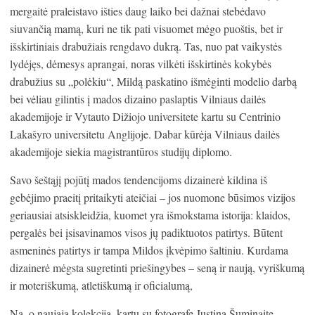
mergaitė praleistavo išties daug laiko bei dažnai stebėdavo
siuvančią mamą, kuri ne tik pati visuomet mėgo puoštis, bet ir
išskirtiniais drabužiais rengdavo dukrą. Tas, nuo pat vaikystės
lydėjęs, dėmesys aprangai, noras vilkėti išskirtinės kokybės
drabužius su „polėkiu“, Mildą paskatino išmėginti modelio darbą
bei vėliau gilintis į mados dizaino paslaptis Vilniaus dailės
akademijoje ir Vytauto Dižiojo universitete kartu su Centrinio
Lakašyro universitetu Anglijoje. Dabar kūrėja Vilniaus dailės
akademijoje siekia magistrantūros studijų diplomo.
Savo šeštąjį pojūtį mados tendencijoms dizainerė kildina iš
gebėjimo praeitį pritaikyti ateičiai – jos nuomone būsimos vizijos
geriausiai atsiskleidžia, kuomet yra išmokstama istorija: klaidos,
pergalės bei įsisavinamos visos jų padiktuotos patirtys. Būtent
asmeninės patirtys ir tampa Mildos įkvėpimo šaltiniu. Kurdama
dizainerė mėgsta sugretinti priešingybes – seną ir naują, vyriškumą
ir moteriškumą, atletiškumą ir oficialumą,
Na, o naująją kolekciją, kartu su fotografe Justina Šuminaite,