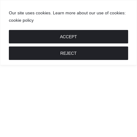
Our site uses cookies. Learn more about our use of cookies:
cookie policy
GROŽIS
MADA
RECEPTAI
POKALBIAI
RENGINIAI
LIETUVIŠKA
MADA
ACCEPT
REJECT