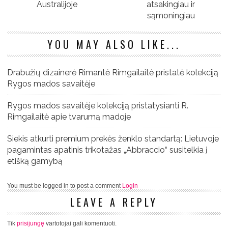
Australijoje
atsakingiau ir
sąmoningiau
YOU MAY ALSO LIKE...
Drabužių dizainerė Rimantė Rimgailaitė pristatė kolekciją
Rygos mados savaitėje
Rygos mados savaitėje kolekciją pristatysianti R.
Rimgailaitė apie tvarumą madoje
Siekis atkurti premium prekės ženklo standartą: Lietuvoje
pagamintas apatinis trikotažas „Abbraccio“ susitelkia į
etišką gamybą
You must be logged in to post a comment
Login
LEAVE A REPLY
Tik
prisijungę
vartotojai gali komentuoti.