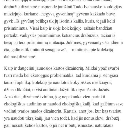
drabužių dizainerė nusprendė įamžinti Tado Ivanausko zoologijos
muziejuje, kuriame „negyvą gyvenimą“ gyvena kažkada buvę
gyvi: „Iš gyvūnų belikęs tik jų išorinis kailis, kuris, tegali kelti
prisiminimus. Visai kaip ir šioje kolekcijoje: raštais bandžiau
perteikti vaikystės prisiminimus keliančius drabužius, tačiau iš
tiesų tai tėra prisiminimų imitacija. Juk mes, gyvenantys šiandien ir
čia, galime tik imituoti senąjį save“, – mintimis apie kolekciją
dalinasi dizainerė.
Kaip ir daugeliui jaunosios kartos dizainerių, Mildai ypač svarbi
tvari mada bei ekologijos problematika, tad kurdama ji stengiasi
tausoti aplinką: kolekcijoje naudotos kokybiškos medžiagos,
džinso likučiai, o visi audiniai dažyti tik organiškais dažais.
Apskritai, dizainerė tvirtina, jog nepakanka vien parinkti
ekologiškus audinius ar naudoti ekologišką kailį, kad galėtum save
vadinti tvarios mados dizaineriu. Kartais, anot jos, kur kas tvariau
yra naudoti tikrą kailį, jau vien todėl, kad jis nenusidėvi, drabužį
gali nešioti kelios kartos, o jei net ir būtų išmestas, natūralaus