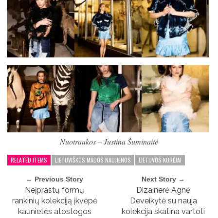
Nuotraukos – Justina Šuminaitė
RELATED ITEMS
LIETUVIŠKOS MADOS NAUJIENOS
LIETUVOS KŪRĖJAI
← Previous Story
Next Story →
Neįprastų formų
Dizainerė Agnė
rankinių kolekciją įkvėpė
Deveikytė su nauja
kaunietės atostogos
kolekcija skatina vartoti