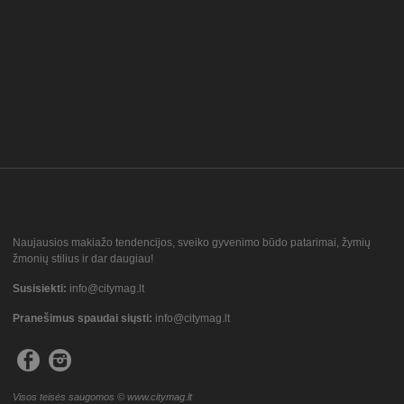
Naujausios makiažo tendencijos, sveiko gyvenimo būdo patarimai, žymių
žmonių stilius ir dar daugiau!
Susisiekti:
info@citymag.lt
Pranešimus spaudai siųsti:
info@citymag.lt
Visos teisės saugomos © www.citymag.lt