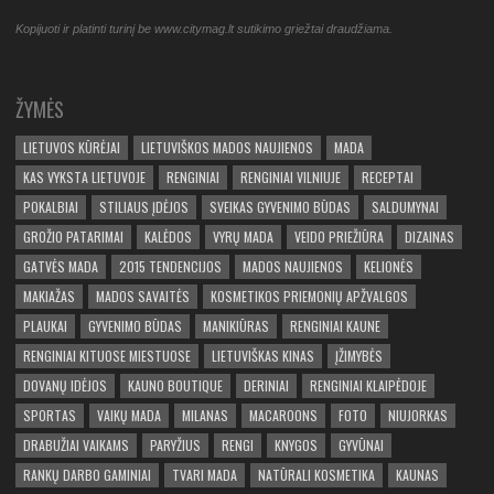
Kopijuoti ir platinti turinį be www.citymag.lt sutikimo griežtai draudžiama.
ŽYMĖS
LIETUVOS KŪRĖJAI
LIETUVIŠKOS MADOS NAUJIENOS
MADA
KAS VYKSTA LIETUVOJE
RENGINIAI
RENGINIAI VILNIUJE
RECEPTAI
POKALBIAI
STILIAUS ĮDĖJOS
SVEIKAS GYVENIMO BŪDAS
SALDUMYNAI
GROŽIO PATARIMAI
KALĖDOS
VYRŲ MADA
VEIDO PRIEŽIŪRA
DIZAINAS
GATVĖS MADA
2015 TENDENCIJOS
MADOS NAUJIENOS
KELIONĖS
MAKIAŽAS
MADOS SAVAITĖS
KOSMETIKOS PRIEMONIŲ APŽVALGOS
PLAUKAI
GYVENIMO BŪDAS
MANIKIŪRAS
RENGINIAI KAUNE
RENGINIAI KITUOSE MIESTUOSE
LIETUVIŠKAS KINAS
ĮŽIMYBĖS
DOVANŲ IDĖJOS
KAUNO BOUTIQUE
DERINIAI
RENGINIAI KLAIPĖDOJE
SPORTAS
VAIKŲ MADA
MILANAS
MACAROONS
FOTO
NIUJORKAS
DRABUŽIAI VAIKAMS
PARYŽIUS
RENGI
KNYGOS
GYVŪNAI
RANKŲ DARBO GAMINIAI
TVARI MADA
NATŪRALI KOSMETIKA
KAUNAS