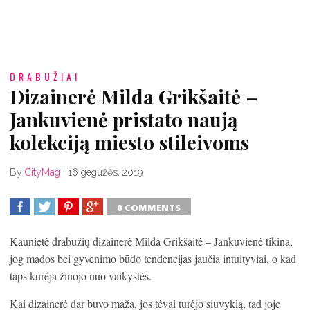
DRABUŽIAI
Dizainerė Milda Grikšaitė –
Jankuvienė pristato naują
kolekciją miesto stileivoms
By
CityMag
|
16 gegužės, 2019
0 COMMENTS
SHARE
TWEET
SHARE
SHARE
Kaunietė drabužių dizainerė Milda Grikšaitė – Jankuvienė tikina,
jog mados bei gyvenimo būdo tendencijas jaučia intuityviai, o kad
taps kūrėja žinojo nuo vaikystės.
Kai dizainerė dar buvo maža, jos tėvai turėjo siuvyklą, tad joje