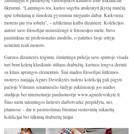
žaismingas ir pirmenybę vartotojiškos kultūros fone teikiančias
tikrumui. “Laimingos tos, kurios sugeba atsikratyti įkyrių minčių
apie tobulumą ir išmoksta gyvenimu mėgautis dabar. Kiekviena
moteris jau yra tobula”, – užtikrintai kalba dizainerė. Kolekcijos
autorė savo filosofijai nenusižengė ir fotosesijos metu: buvo
pasirinktas ne profesionalus modelis, o patirties šioje srityje
neturinti reali moteris.
Garsios dizainerės teigimu, išmintinga pirkėja savo spintoje visada
turi bent keletą klasikinio stiliaus drabužių, kuriuos lengva derinti
su kitais aprangos elementais. Šiai mados filosofijai ištikimos
moterys naująją Agnės Deveikytės rudens kolekciją gali įsigyti
pačioje Vilniaus senamiesčio širdyje įsikūrusioje jos mados
studijoje bei internetinėje parduotuvėje www.agnedeveikyte.lt.
Šiuo metu talentingos lietuvės darbotvarkė perpildyta, nes
planuose – dar ir pasiruošimas būsimai vestuvinių suknelių
kolekcijai bei šilkinių drabužių linijai.