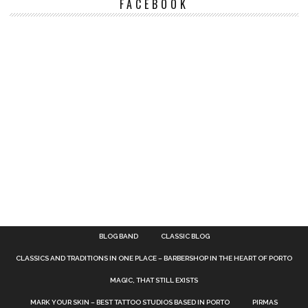
FACEBOOK
BLOG BAND
CLASSIC BLOG
CLASSICS AND TRADITIONS IN ONE PLACE – BARBERSHOP IN THE HEART OF PORTO
MAGIC, THAT STILL EXISTS
MARK YOUR SKIN – BEST TATTOO STUDIOS BASED IN PORTO
PIRMAS