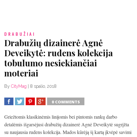
DRABUŽIAI
Drabužių dizainerė Agnė
Deveikytė: rudens kolekcija
tobulumo nesiekiančiai
moteriai
By
CityMag
|
8 spalio, 2018
0 COMMENTS
SHARE
TWEET
SHARE
SHARE
Griežtomis klasikinėmis linijomis bei pintomis rankų darbo
detalėmis išgarsėjusi drabužių dizainerė Agnė Deveikytė sugrįžta
su naujausia rudens kolekcija. Mados kūrėją šį kartą įkvėpė savimi