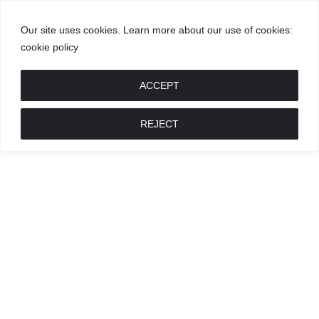
Our site uses cookies. Learn more about our use of cookies:
cookie policy
GROŽIS
MADA
RECEPTAI
POKALBIAI
RENGINIAI
LIETUVIŠKA
MADA
ACCEPT
REJECT