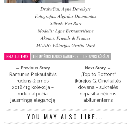
Drabužiai: Agnė Deveikytė
Fotografas: Algirdas Daumantas
Stilistė: Eva Bart
Modelis: Agnė Bernatavičienė
Akiniai: Friends & Frames
MUAH: Viktorijos Grožio Oazė
RELATED ITEMS
LIETUVIŠKOS MADOS NAUJIENOS
LIETUVOS KŪRĖJAI
← Previous Story
Next Story →
Ramunės Piekautaitės
„Top to Bottom“
rudens-žiemos
įkūrėjos G. Gineikaitės
2018/19 kolekcija –
dovana – suknelės
ruduo atpučia
nepasiturinčioms
jausmingą eleganciją
abiturientėms
YOU MAY ALSO LIKE...