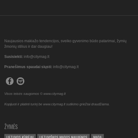
Naujausios makiažo tendencijos, sveiko gyvenimo būdo patarimai, žymių
žmonių stilius ir dar daugiau!
Susisiekti:
info@citymag.lt
Pranešimus spaudai siųsti:
info@citymag.lt
Visos teisės saugomos © www.citymag.lt
Kopijuoti ir platinti turinį be www.citymag.lt sutikimo griežtai draudžiama.
ŽYMĖS
LIETUVOS KŪRĖJAI
LIETUVIŠKOS MADOS NAUJIENOS
MADA