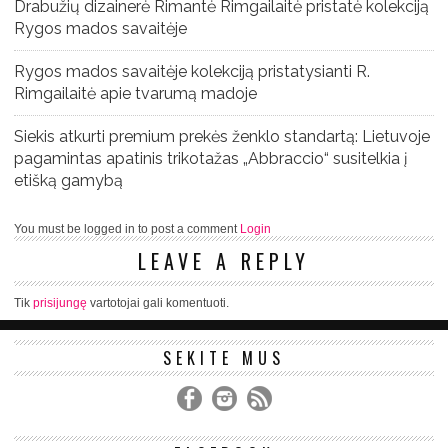
Drabužių dizainerė Rimantė Rimgailaitė pristatė kolekciją
Rygos mados savaitėje
Rygos mados savaitėje kolekciją pristatysianti R.
Rimgailaitė apie tvarumą madoje
Siekis atkurti premium prekės ženklo standartą: Lietuvoje
pagamintas apatinis trikotažas „Abbraccio“ susitelkia į
etišką gamybą
You must be logged in to post a comment
Login
LEAVE A REPLY
Tik
prisijungę
vartotojai gali komentuoti.
SEKITE MUS