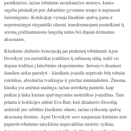
pasitikinčios, tačiau tobulumo nesiekiančios moterys, kurios
sugeba prisitaikyti prie dabartinio gyvenimo tempo ir neprarasti
žaismingumo. Kolekcijoje vyrauja klasikinė spalvų gama ir
nepretenzingai elegantiški siluetai, transformuojami pasitelkiant šį
sezoną geidžiamiausius langelių raštus bei drąsiai derinamus
aksesuarus.
Klasikinio drabužio koncepciją jau penkmetį tobulinanti Agnė
Deveikytė yra meistriškai įvaldžiusi šį rafinuotą stilių, todėl vis
drąsiau leidžiasi į kūrybinius eksperimentus. Inovatyvi dizainerė
šiandien siekia parodyti – klasikinis įvaizdis neprivalo būti tobulai
estetiškas, absoliučiai tvarkingas ir griežtai minimalistinis. Žinoma,
klasika yra amžinai madinga, tačiau nereikėtų pamiršti, kaip
puikiai ji tinka kuriant spalvingesnius moteriškus įvaizdžius. Tam
pritaria ir kolekcijos stilistė Eva Bart, kuri dizainerės filosofiją
atskleidė per subtilius klasikinio silueto, tačiau ryškesnių spalvų
aksesuarų derinius. Agnė Deveikytė savo naujausiais kūriniais nori
papuošti tobulumo taisyklėms nepavaldžias moteris: ryškias,