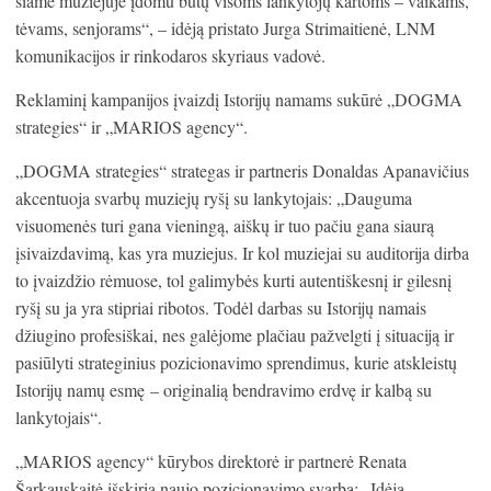
šiame muziejuje įdomu būtų visoms lankytojų kartoms – vaikams,
tėvams, senjorams“, – idėją pristato Jurga Strimaitienė, LNM
komunikacijos ir rinkodaros skyriaus vadovė.
Reklaminį kampanijos įvaizdį Istorijų namams sukūrė „DOGMA
strategies“ ir „MARIOS agency“.
„DOGMA strategies“ strategas ir partneris Donaldas Apanavičius
akcentuoja svarbų muziejų ryšį su lankytojais: „Dauguma
visuomenės turi gana vieningą, aiškų ir tuo pačiu gana siaurą
įsivaizdavimą, kas yra muziejus. Ir kol muziejai su auditorija dirba
to įvaizdžio rėmuose, tol galimybės kurti autentiškesnį ir gilesnį
ryšį su ja yra stipriai ribotos. Todėl darbas su Istorijų namais
džiugino profesiškai, nes galėjome plačiau pažvelgti į situaciją ir
pasiūlyti strateginius pozicionavimo sprendimus, kurie atskleistų
Istorijų namų esmę – originalią bendravimo erdvę ir kalbą su
lankytojais“.
„MARIOS agency“ kūrybos direktorė ir partnerė Renata
Šarkauskaitė išskiria naujo pozicionavimo svarbą: „Idėją