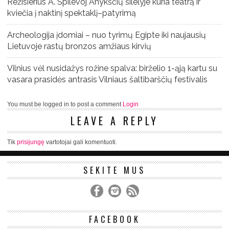
Režisierius A. Špilevoj Anykščių šilelyje kuria teatrą ir
kviečia į naktinį spektaklį–patyrimą
Archeologija įdomiai – nuo tyrimų Egipte iki naujausių
Lietuvoje rastų bronzos amžiaus kirvių
Vilnius vėl nusidažys rožine spalva: birželio 1-ąją kartu su
vasara prasidės antrasis Vilniaus šaltibarščių festivalis
You must be logged in to post a comment
Login
LEAVE A REPLY
Tik
prisijungę
vartotojai gali komentuoti.
SEKITE MUS
FACEBOOK