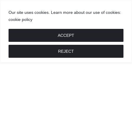
Our site uses cookies. Learn more about our use of cookies:
cookie policy
GROŽIS
MADA
RECEPTAI
POKALBIAI
RENGINIAI
LIETUVIŠKA
MADA
ACCEPT
REJECT