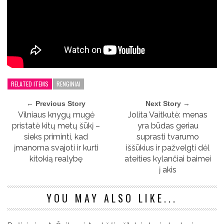
RELATED ITEMS
RENGINIAI
← Previous Story
Next Story →
Vilniaus knygų mugė
Jolita Vaitkutė: menas
pristatė kitų metų šūkį –
yra būdas geriau
sieks priminti, kad
suprasti tvarumo
įmanoma svajoti ir kurti
iššūkius ir pažvelgti dėl
kitokią realybę
ateities kylančiai baimei
į akis
YOU MAY ALSO LIKE...