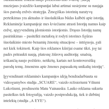
muziejaus įvaizdžio kampanijai labai artimai susiejome su naująja
šios parodų erdvės strategija. Žmogiškas istorinių naratyvų
perteikimas yra aktualus ir šiuolaikiškas būdas kalbėti apie istoriją.
Reklaminėje kampanijoje mes kviečiame atrasti Istorijų namus kaip
erdvę, apgyvendintą įdomiomis istorijomis. Drąsus Istorijų namų
pasirinkimas – pasitelkti metaforą ir rodyti istorines figūras
šiuolaikinio miesto benamių žmonių situacijose – intriguoja, gali
net kiek šokiruoti. Kaip šios reklamos kūrėjai esame tikri, jog tai
padės pritraukti naują, platesnę žiūrovų auditoriją: smalsią,
ieškančią naujo požiūrio, netikėtų, kartais net kontroversiškų
parodų temų, žmonėms apie žmones papasakotų unikalių istorijų“.
Įgyvendinant reklaminės kampanijos idėją bendradarbiauta su
videogamybos studija „SCUARE“, vaizdo režisieriumi Viliumi
Lukošiumi, prodiuseriu Matu Vainausku. Lauko reklama sukurta
pasitelkus tiek fotografiją, vaizdo postprodukciją, tiek ir dirbtinį
intelektą (studija „A EYE“).