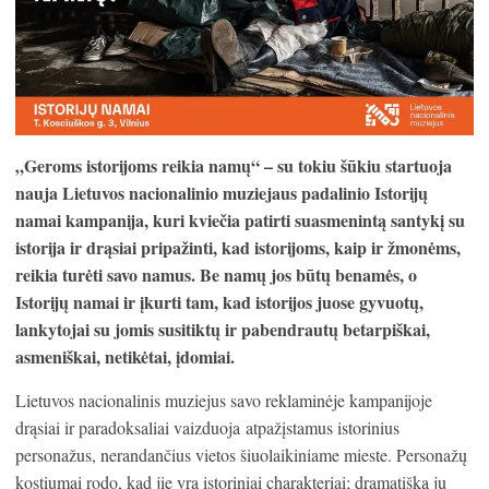
„Geroms istorijoms reikia namų“ – su tokiu šūkiu startuoja
nauja Lietuvos nacionalinio muziejaus padalinio Istorijų
namai kampanija, kuri kviečia patirti suasmenintą santykį su
istorija ir drąsiai pripažinti, kad istorijoms, kaip ir žmonėms,
reikia turėti savo namus. Be namų jos būtų benamės, o
Istorijų namai ir įkurti tam, kad istorijos juose gyvuotų,
lankytojai su jomis susitiktų ir pabendrautų betarpiškai,
asmeniškai, netikėtai, įdomiai.
Lietuvos nacionalinis muziejus savo reklaminėje kampanijoje
drąsiai ir paradoksaliai vaizduoja atpažįstamus istorinius
personažus, nerandančius vietos šiuolaikiniame mieste. Personažų
kostiumai rodo, kad jie yra istoriniai charakteriai; dramatišką jų