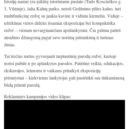
Istorijų namai yra įsikūrę istoriniame pastate (Tado Kosciuškos g.
3, Vilniuje), šalia Kalnų parko, netoli Gedimino pilies kalno, turi
multifunkcinę erdvę su jaukia kavine ir vidiniu kiemeliu. Viduje –
užtektinai vietos didelei išsamiai ekspozicijai bei kompaktiška
erdvė – vienam nevarginančiam apsilankymui. Čia galima patirti
atradimo džiaugsmą pagal savo norimą įsitraukimą ir turimas
žinias.
Tai trečius metus gyvuojanti tarptautinių parodų erdvė, kurioje
norisi pabūti ir po aplankytos parodos. Patirtinė veikla, edukacijos,
ekskursijos, šeimoms ir vaikams pritaikyti ekspozicijų
pristatymai – kiekvienas lankytojas gali pasirinkti sau tinkamiausią
būdą priimti parodą.
Reklaminės kampanijos video klipas: