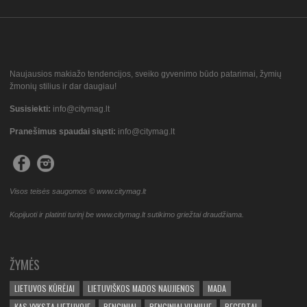
Naujausios makiažo tendencijos, sveiko gyvenimo būdo patarimai, žymių
žmonių stilius ir dar daugiau!
Susisiekti:
info@citymag.lt
Pranešimus spaudai siųsti:
info@citymag.lt
Visos teisės saugomos © www.citymag.lt
Kopijuoti ir platinti turinį be www.citymag.lt sutikimo griežtai draudžiama.
ŽYMĖS
LIETUVOS KŪRĖJAI
LIETUVIŠKOS MADOS NAUJIENOS
MADA
KAS VYKSTA LIETUVOJE
RENGINIAI
RENGINIAI VILNIUJE
RECEPTAI