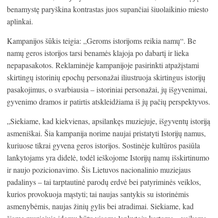
benamystę paryškina kontrastas juos supančiai šiuolaikinio miesto
aplinkai.
Kampanijos šūkis teigia: „Geroms istorijoms reikia namų“. Be
namų geros istorijos tarsi benamės klajoja po dabartį ir lieka
nepapasakotos. Reklaminėje kampanijoje pasirinkti atpažįstami
skirtingų istorinių epochų personažai iliustruoja skirtingus istorijų
pasakojimus, o svarbiausia – istoriniai personažai, jų išgyvenimai,
gyvenimo dramos ir patirtis atskleidžiama iš jų pačių perspektyvos.
„Siekiame, kad kiekvienas, apsilankęs muziejuje, išgyventų istoriją
asmeniškai. Šia kampanija norime naujai pristatyti Istorijų namus,
kuriuose tikrai gyvena geros istorijos. Sostinėje kultūros pasiūla
lankytojams yra didelė, todėl ieškojome Istorijų namų išskirtinumo
ir naujo pozicionavimo. Šis Lietuvos nacionalinio muziejaus
padalinys – tai tarptautinė parodų erdvė bei patyriminės veiklos,
kurios provokuoja mąstyti; tai naujas santykis su istorinėmis
asmenybėmis, naujas žinių gylis bei atradimai. Siekiame, kad