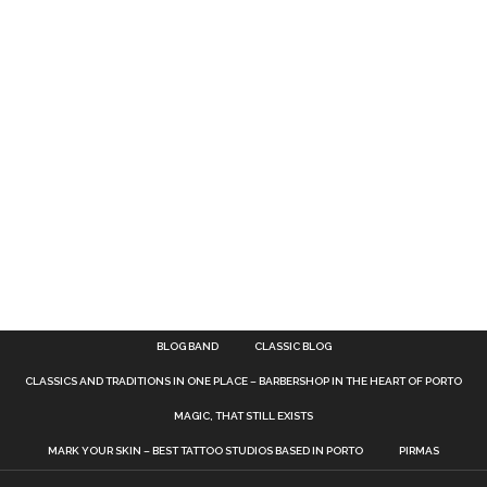
BLOG BAND
CLASSIC BLOG
CLASSICS AND TRADITIONS IN ONE PLACE – BARBERSHOP IN THE HEART OF PORTO
MAGIC, THAT STILL EXISTS
MARK YOUR SKIN – BEST TATTOO STUDIOS BASED IN PORTO
PIRMAS