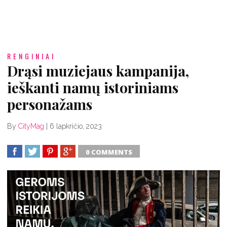
RENGINIAI
Drąsi muziejaus kampanija,
ieškanti namų istoriniams
personažams
By
CityMag
|
6 lapkričio, 2023
0 COMMENTS
SHARE
TWEET
SHARE
SHARE