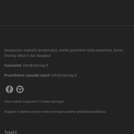
Naujausios makiažo tendencijos, sveiko gyvenimo būdo patarimai, žymių
žmonių stilius ir dar daugiau!
Susisiekti:
info@citymag.lt
Pranešimus spaudai siųsti:
info@citymag.lt
Visos teisės saugomos © www.citymag.lt
Kopijuoti ir platinti turinį be www.citymag.lt sutikimo griežtai draudžiama.
ŽYMĖS