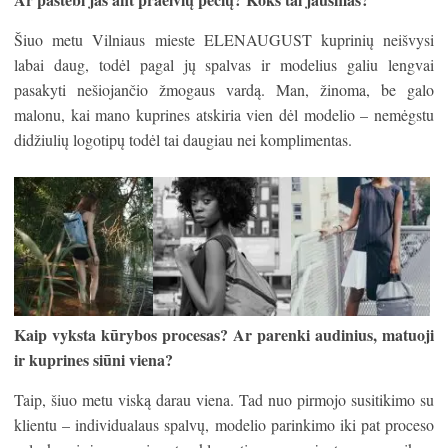
Šiuo metu Vilniaus mieste ELENAUGUST kuprinių neišvysi
labai daug, todėl pagal jų spalvas ir modelius galiu lengvai
pasakyti nešiojančio žmogaus vardą. Man, žinoma, be galo
malonu, kai mano kuprines atskiria vien dėl modelio – nemėgstu
didžiulių logotipų todėl tai daugiau nei komplimentas.
Kaip vyksta k
ū
rybos procesas? Ar parenki audinius, matuoji
ir kuprines si
ū
ni viena?
Taip, šiuo metu viską darau viena. Tad nuo pirmojo susitikimo su
klientu – individualaus spalvų, modelio parinkimo iki pat proceso