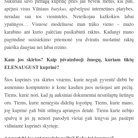
Sukūriau savo pirmąją kuprinę prieš jau beveik metus, kai pati,
apėjusi visus Vilniaus
butykus
, apžvelgusi internetines platybes,
neradau sau tos vienintelės. Neieškojau kažkokios labai
ypatingos… Visuose modeliuose man trūko vieno – mažo
karabino ant kurio galėčiau pasikabinti raktus. Kadangi mano
pagrindinė susisiekimo priemonė yra dviratis nuolatinė raktų
paieška daugiau nei labai erzino.
Kam jos skirtos? Kaip
į
sivaizduoji
ž
mog
ų
, kuriam tikt
ų
ELENAUGUST kuprin
ė
?
Šios kuprinės yra skirtos visiems, kurie negali gyventi/ dirbti be
asmeninio kompiuterio ir kone kasdien juos nešiojasi ant pečių.
Tiems, kurie nori, kad jų auksiniai dokumentai nesušlaptų lietingu
oru. Tiems, kurie nemėgsta didelių logotipų. Tiems, kurie mano,
jog kuprinė gali būti stilinga aprangos detalė. Tiems kurie nebijo
spalvų ir jei jų nenori parodyti viešai gali lengvai jas paslėpti
vidiniame kuprinės skyriuje.
Ar pastebi jas ant praeivi
ų
pe
č
i
ų
? Koks tai jausmas?