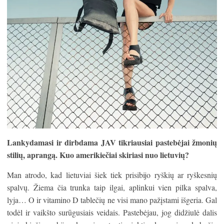
Lankydamasi ir dirbdama JAV tikriausiai pasteb
ė
jai
ž
moni
ų
stili
ų
, aprang
ą
. Kuo amerikie
č
iai skiriasi nuo lietuvi
ų
?
Man atrodo, kad lietuviai šiek tiek prisibijo ryškių ar ryškesnių
spalvų. Žiema čia trunka taip ilgai, aplinkui vien pilka spalva,
lyja… O ir vitamino D tablečių ne visi mano pažįstami išgeria. Gal
todėl ir vaikšto surūgusiais veidais. Pastebėjau, jog didžiulė dalis