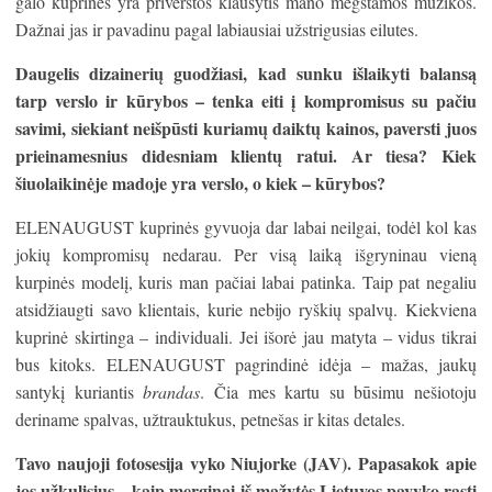
galo kuprinės yra priverstos klausytis mano mėgstamos muzikos.
Dažnai jas ir pavadinu pagal labiausiai užstrigusias eilutes.
Daugelis dizaineri
ų
guod
ž
iasi, kad sunku i
š
laikyti balans
ą
tarp verslo ir k
ū
rybos – tenka eiti
į
kompromisus su pa
č
iu
savimi, siekiant nei
š
p
ū
sti kuriam
ų
daikt
ų
kainos, paversti juos
prieinamesnius didesniam klient
ų
ratui. Ar tiesa? Kiek
š
iuolaikin
ė
je madoje yra verslo, o kiek – k
ū
rybos?
ELENAUGUST kuprinės gyvuoja dar labai neilgai, todėl kol kas
jokių kompromisų nedarau. Per visą laiką išgryninau vieną
kurpinės modelį, kuris man pačiai labai patinka. Taip pat negaliu
atsidžiaugti savo klientais, kurie nebijo ryškių spalvų. Kiekviena
kuprinė skirtinga – individuali. Jei išorė jau matyta – vidus tikrai
bus kitoks. ELENAUGUST pagrindinė idėja – mažas, jaukų
santykį kuriantis
brandas
. Čia mes kartu su būsimu nešiotoju
deriname spalvas, užtrauktukus, petnešas ir kitas detales.
Tavo naujoji fotosesija vyko Niujorke (JAV). Papasakok apie
jos u
ž
kulisius – kaip merginai i
š
ma
ž
yt
ė
s Lietuvos pavyko rasti