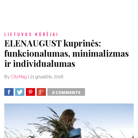
LIETUVOS KŪRĖJAI
ELENAUGUST kuprinės:
funkcionalumas, minimalizmas
ir individualumas
By
CityMag
|
21 gruodžio, 2016
0 COMMENTS
SHARE
TWEET
SHARE
SHARE