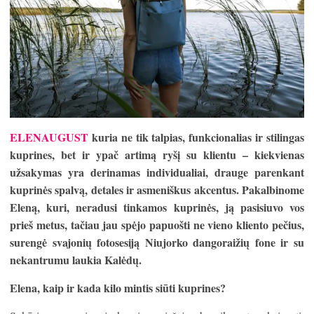
ELENAUGUST
kuria ne tik talpias, funkcionalias ir stilingas
kuprines, bet ir ypa
č
artim
ą
ry
šį
su klientu – kiekvienas
u
ž
sakymas yra derinamas individualiai, drauge parenkant
kuprin
ė
s spalv
ą
, detales ir asmeni
š
kus akcentus. Pakalbinome
Elen
ą
, kuri, neradusi tinkamos kuprin
ė
s, j
ą
pasisiuvo vos
prie
š
metus, ta
č
iau jau sp
ė
jo papuo
š
ti ne vieno kliento pe
č
ius,
sureng
ė
svajoni
ų
fotosesij
ą
Niujorko dangorai
ž
i
ų
fone ir su
nekantrumu laukia Kal
ė
d
ų
.
Elena, kaip ir kada kilo mintis si
ū
ti kuprines?