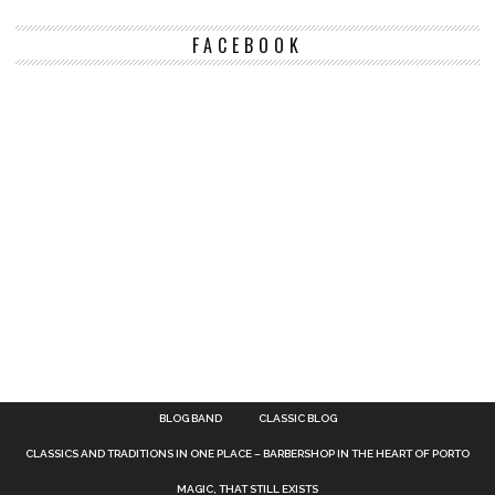
FACEBOOK
BLOG BAND
CLASSIC BLOG
CLASSICS AND TRADITIONS IN ONE PLACE – BARBERSHOP IN THE HEART OF PORTO
MAGIC, THAT STILL EXISTS