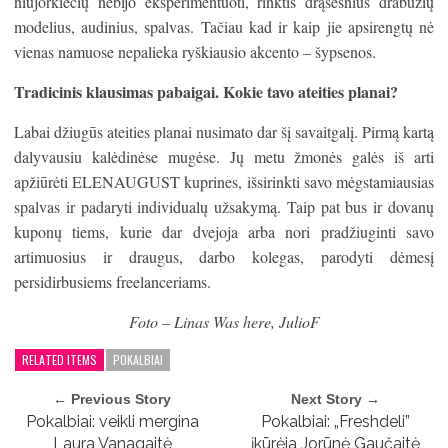
niujorkiečių nebijo eksperimentuoti, rinktis drąsesnius drabužių
modelius, audinius, spalvas. Tačiau kad ir kaip jie apsirengtų nė
vienas namuose nepalieka ryškiausio akcento – šypsenos.
Tradicinis klausimas pabaigai. Kokie tavo ateities planai?
Labai džiugūs ateities planai nusimato dar šį savaitgalį. Pirmą kartą
dalyvausiu kalėdinėse mugėse. Jų metu žmonės galės iš arti
apžiūrėti ELENAUGUST kuprines, išsirinkti savo mėgstamiausias
spalvas ir padaryti individualų užsakymą. Taip pat bus ir dovanų
kuponų tiems, kurie dar dvejoja arba nori pradžiuginti savo
artimuosius ir draugus, darbo kolegas, parodyti dėmesį
persidirbusiems freelanceriams.
Foto – Linas Was here, JulioF
RELATED ITEMS
POKALBIAI
← Previous Story
Next Story →
Pokalbiai: veikli mergina
Pokalbiai: „Freshdeli”
Laura Vanagaitė
įkūrėja Jorūnė Gaučaitė