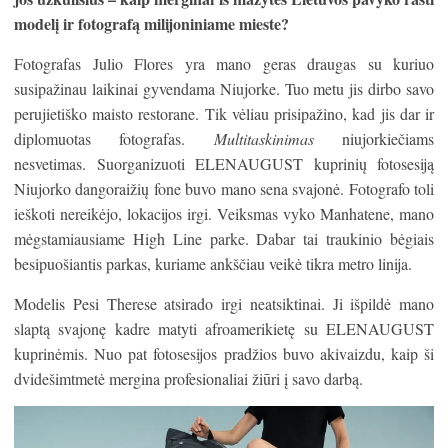
model
į
ir fotograf
ą
milijoniniame mieste?
Fotografas Julio Flores yra mano geras draugas su kuriuo
susipažinau laikinai gyvendama Niujorke. Tuo metu jis dirbo savo
perujietiško maisto restorane. Tik vėliau prisipažino, kad jis dar ir
diplomuotas fotografas.
Multitaskinimas
niujorkiečiams
nesvetimas. Suorganizuoti ELENAUGUST kuprinių fotosesiją
Niujorko dangoraižių fone buvo mano sena svajonė. Fotografo toli
ieškoti nereikėjo, lokacijos irgi. Veiksmas vyko Manhatene, mano
mėgstamiausiame High Line parke. Dabar tai traukinio bėgiais
besipuošiantis parkas, kuriame ankščiau veikė tikra metro linija.
Modelis Pesi Therese atsirado irgi neatsiktinai. Ji išpildė mano
slaptą svajonę kadre matyti afroamerikietę su ELENAUGUST
kuprinėmis. Nuo pat fotosesijos pradžios buvo akivaizdu, kaip ši
dvidešimtmetė mergina profesionaliai žiūri į savo darbą.