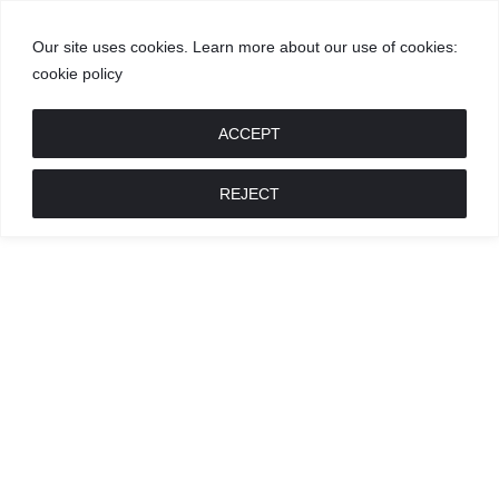
Our site uses cookies. Learn more about our use of cookies:
cookie policy
GROŽIS
MADA
RECEPTAI
POKALBIAI
RENGINIAI
LIETUVIŠKA
MADA
ACCEPT
REJECT