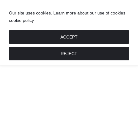
Our site uses cookies. Learn more about our use of cookies:
cookie policy
GROŽIS
MADA
RECEPTAI
POKALBIAI
RENGINIAI
LIETUVIŠKA
MADA
ACCEPT
REJECT