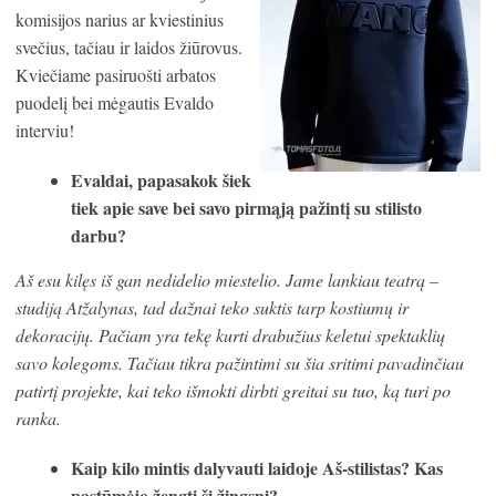
komisijos narius ar kviestinius
svečius, tačiau ir laidos žiūrovus.
Kviečiame pasiruošti arbatos
puodelį bei mėgautis Evaldo
interviu!
Evaldai, papasakok šiek
tiek apie save bei savo pirmąją pažintį su stilisto
darbu?
Aš esu kilęs iš gan nedidelio miestelio. Jame lankiau teatrą –
studiją Atžalynas, tad dažnai teko suktis tarp kostiumų ir
dekoracijų. Pačiam yra tekę kurti drabužius keletui spektaklių
savo kolegoms. Tačiau tikra pažintimi su šia sritimi pavadinčiau
patirtį projekte, kai teko išmokti dirbti greitai su tuo, ką turi po
ranka.
Kaip kilo mintis dalyvauti laidoje Aš-stilistas? Kas
pastūmėjo žengti šį žingsnį?