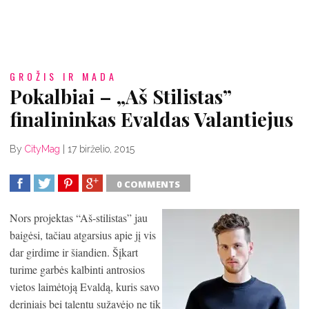
GROŽIS IR MADA
Pokalbiai – „Aš Stilistas”
finalininkas Evaldas Valantiejus
By
CityMag
|
17 birželio, 2015
0 COMMENTS
SHARE
TWEET
SHARE
SHARE
Nors projektas “Aš-stilistas” jau
baigėsi, tačiau atgarsius apie jį vis
dar girdime ir šiandien. Šįkart
turime garbės kalbinti antrosios
vietos laimėtoją Evaldą, kuris savo
deriniais bei talentu sužavėjo ne tik