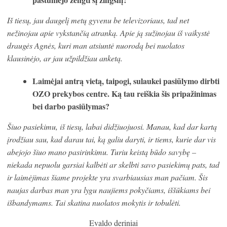
Iš tiesų, jau daugelį metų gyvenu be televizoriaus, tad net
nežinojau apie vykstančią atranką. Apie ją sužinojau iš vaikystė
draugės Agnės, kuri man atsiuntė nuorodą bei nuolatos
klausinėjo, ar jau užpildžiau anketą.
Laimėjai antrą vietą, taipogi, sulaukei pasiūlymo dirbti
OZO prekybos centre. Ką tau reiškia šis pripažinimas
bei darbo pasiūlymas?
Šiuo pasiekimu, iš tiesų, labai didžiuojuosi. Manau, kad dar kartą
įrodžiau sau, kad darau tai, ką galiu daryti, ir tiems, kurie dar vis
abejojo šiuo mano pasirinkimu. Turiu keistą būdo savybę –
niekada nepuolu garsiai kalbėti ar skelbti savo pasiekimų pats, tad
ir laimėjimas šiame projekte yra svarbiausias man pačiam. Šis
naujas darbas man yra lygu naujiems pokyčiams, iššūkiams bei
išbandymams. Tai skatina nuolatos mokytis ir tobulėti.
Evaldo deriniai