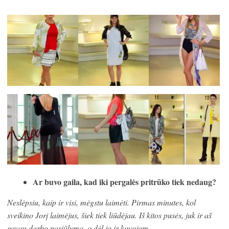
Ar buvo gaila, kad iki pergalės pritrūko tiek nedaug?
Neslėpsiu, kaip ir visi, mėgstu laimėti. Pirmas minutes, kol
sveikino Jorį laimėjus, šiek tiek liūdėjau. Iš kitos pusės, juk ir aš
gavau darbo pasiūlymą, o dėl jo ir kovojom.