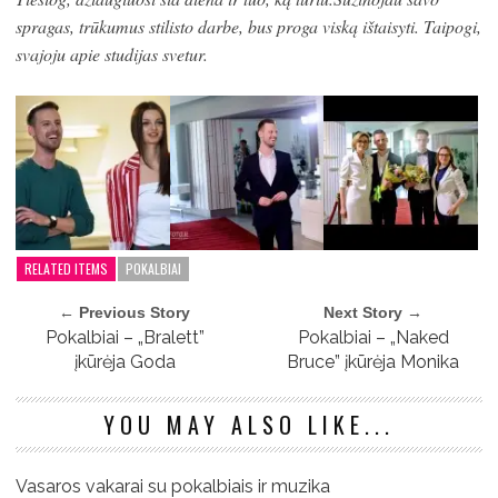
spragas, trūkumus stilisto darbe, bus proga viską ištaisyti. Taipogi,
svajoju apie studijas svetur.
RELATED ITEMS
POKALBIAI
← Previous Story
Next Story →
Pokalbiai – „Bralett”
Pokalbiai – „Naked
įkūrėja Goda
Bruce” įkūrėja Monika
YOU MAY ALSO LIKE...
Vasaros vakarai su pokalbiais ir muzika