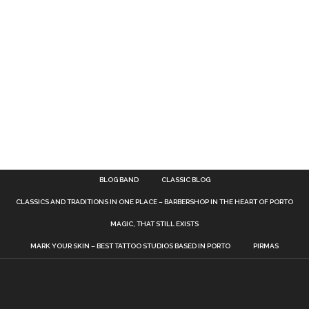
BLOG BAND
CLASSIC BLOG
CLASSICS AND TRADITIONS IN ONE PLACE – BARBERSHOP IN THE HEART OF PORTO
MAGIC, THAT STILL EXISTS
MARK YOUR SKIN – BEST TATTOO STUDIOS BASED IN PORTO
PIRMAS