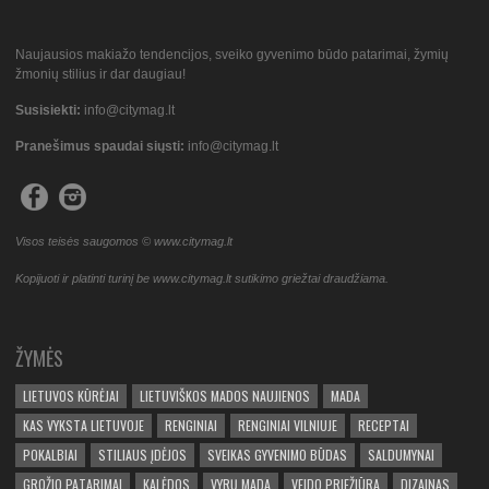
Naujausios makiažo tendencijos, sveiko gyvenimo būdo patarimai, žymių
žmonių stilius ir dar daugiau!
Susisiekti:
info@citymag.lt
Pranešimus spaudai siųsti:
info@citymag.lt
Visos teisės saugomos © www.citymag.lt
Kopijuoti ir platinti turinį be www.citymag.lt sutikimo griežtai draudžiama.
ŽYMĖS
LIETUVOS KŪRĖJAI
LIETUVIŠKOS MADOS NAUJIENOS
MADA
KAS VYKSTA LIETUVOJE
RENGINIAI
RENGINIAI VILNIUJE
RECEPTAI
POKALBIAI
STILIAUS ĮDĖJOS
SVEIKAS GYVENIMO BŪDAS
SALDUMYNAI
GROŽIO PATARIMAI
KALĖDOS
VYRŲ MADA
VEIDO PRIEŽIŪRA
DIZAINAS