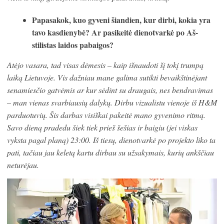
Papasakok, kuo gyveni šiandien, kur dirbi, kokia yra
tavo kasdienybė? Ar pasikeitė dienotvarkė po Aš-
stilistas laidos pabaigos?
Atėjo vasara, tad visas dėmesis – kaip išnaudoti šį tokį trumpą
laiką Lietuvoje. Vis dažniau mane galima sutikti bevaikštinėjant
senamiesčio gatvėmis ar kur sėdint su draugais, nes bendravimas
– man vienas svarbiausių dalykų. Dirbu vizualistu vienoje iš H&M
parduotuvių. Šis darbas visiškai pakeitė mano gyvenimo ritmą.
Savo dieną pradedu šiek tiek prieš šešias ir baigiu (jei viskas
vyksta pagal planą) 23:00. Iš tiesų, dienotvarkė po projekto liko ta
pati, tačiau jau keletą kartu dirbau su užsakymais, kurių ankščiau
neturėjau.