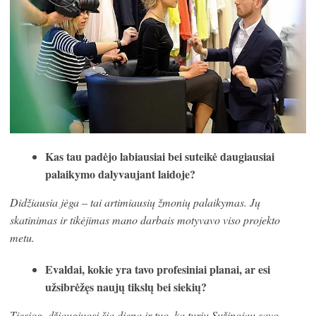
Kas tau padėjo labiausiai bei suteikė daugiausiai
palaikymo dalyvaujant laidoje?
Didžiausia jėga – tai artimiausių žmonių palaikymas. Jų
skatinimas ir tikėjimas mano darbais motyvavo viso projekto
metu.
Evaldai, kokie yra tavo profesiniai planai, ar esi
užsibrėžęs naujų tikslų bei siekių?
Tiesiog, džiaugiuosi šia diena ir tuo, ką turiu.Sužinojau savo