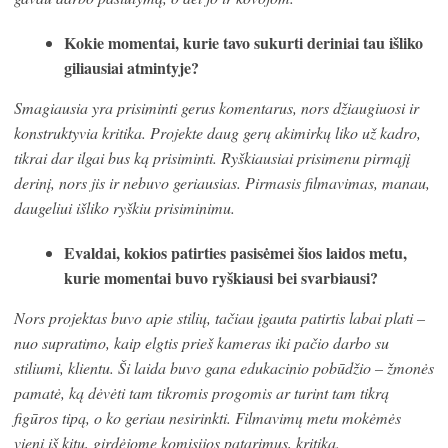
Kokie momentai, kurie tavo sukurti deriniai tau išliko
giliausiai atmintyje?
Smagiausia yra prisiminti gerus komentarus, nors džiaugiuosi ir
konstruktyvia kritika. Projekte daug gerų akimirkų liko už kadro,
tikrai dar ilgai bus ką prisiminti. Ryškiausiai prisimenu pirmąjį
derinį, nors jis ir nebuvo geriausias. Pirmasis filmavimas, manau,
daugeliui išliko ryškiu prisiminimu.
Evaldai, kokios patirties pasisėmei šios laidos metu,
kurie momentai buvo ryškiausi bei svarbiausi?
Nors projektas buvo apie stilių, tačiau įgauta patirtis labai plati –
nuo supratimo, kaip elgtis prieš kameras iki pačio darbo su
stiliumi, klientu. Ši laida buvo gana edukacinio pobūdžio – žmonės
pamatė, ką dėvėti tam tikromis progomis ar turint tam tikrą
figūros tipą, o ko geriau nesirinkti. Filmavimų metu mokėmės
vieni iš kitų, girdėjome komisijos patarimus, kritiką.