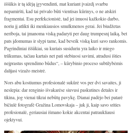
iššūkis ir tą idėją įgyvendinti, mat kuriant įvaizdį svarbu
nepamiršti, kad tai privalo būti vientisas kūrinys, o ne atskiri
fragmentai. Esu perfekcionistė, tad jei imuosi kažkokio darbo,
noriu jį atlikti iki menkiausios smulkmenos gerai. Jei biudžetas
neriboja, tai įmanoma viską padaryti per daug trumpesnį laiką, bet
pats įdomumas ir slypi tame, kad beveik viską kuri savo rankomis.
Pagrindiniai iššūkiai, su kuriais susiduriu yra laiko ir miego
trūkumas, tačiau kartais net pati stebiuosi savimi, atradusi išties
neįprastus sprendimo būdus“, – kūrybinio proceso subtilybėmis
dalijasi vizažo meistrė.
Nors abu kostiumus profesionalė sukūrė vos per dvi savaites, ji
neslepia: dar renginio išvakarėse siuvusi paskutines detales ir
tikina, jog vienai tikrai nebūtų pavykę. Dianai padėjo bei patarė
bičiulė fotografė Gražina Lomovskaja – juk ji, kaip savo srities
profesionalė, geriausiai išmano kokie akcentai patraukliausi
ojektyvui.