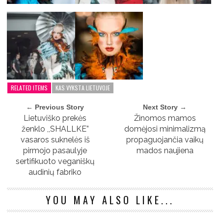
RELATED ITEMS
KAS VYKSTA LIETUVOJE
← Previous Story
Next Story →
Lietuviško prekės
Žinomos mamos
ženklo ,,SHALLKE”
domėjosi minimalizmą
vasaros suknelės iš
propaguojančia vaikų
pirmojo pasaulyje
mados naujiena
sertifikuoto veganiškų
audinių fabriko
YOU MAY ALSO LIKE...