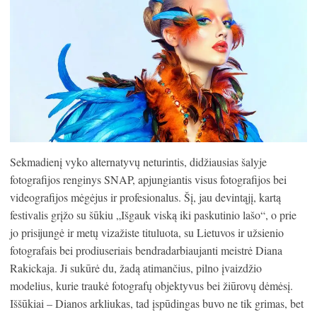
Sekmadienį vyko alternatyvų neturintis, didžiausias šalyje
fotografijos renginys SNAP, apjungiantis visus fotografijos bei
videografijos mėgėjus ir profesionalus. Šį, jau devintąjį, kartą
festivalis grįžo su šūkiu „Išgauk viską iki paskutinio lašo“, o prie
jo prisijungė ir metų vizažiste tituluota, su Lietuvos ir užsienio
fotografais bei prodiuseriais bendradarbiaujanti meistrė Diana
Rakickaja. Ji sukūrė du, žadą atimančius, pilno įvaizdžio
modelius, kurie traukė fotografų objektyvus bei žiūrovų dėmėsį.
Iššūkiai – Dianos arkliukas, tad įspūdingas buvo ne tik grimas, bet