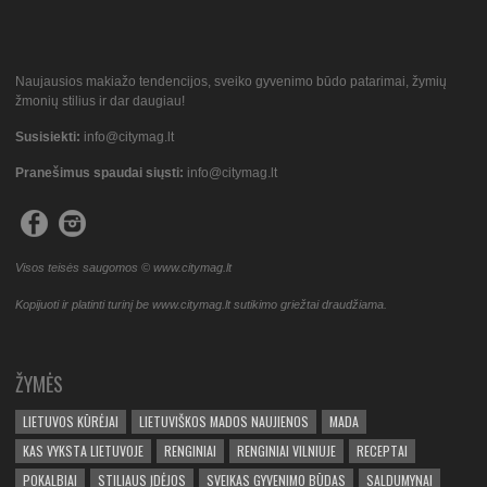
Naujausios makiažo tendencijos, sveiko gyvenimo būdo patarimai, žymių
žmonių stilius ir dar daugiau!
Susisiekti:
info@citymag.lt
Pranešimus spaudai siųsti:
info@citymag.lt
Visos teisės saugomos © www.citymag.lt
Kopijuoti ir platinti turinį be www.citymag.lt sutikimo griežtai draudžiama.
ŽYMĖS
LIETUVOS KŪRĖJAI
LIETUVIŠKOS MADOS NAUJIENOS
MADA
KAS VYKSTA LIETUVOJE
RENGINIAI
RENGINIAI VILNIUJE
RECEPTAI
POKALBIAI
STILIAUS ĮDĖJOS
SVEIKAS GYVENIMO BŪDAS
SALDUMYNAI