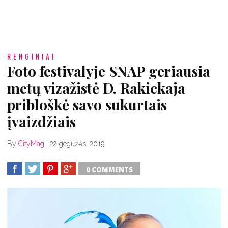
RENGINIAI
Foto festivalyje SNAP geriausia
metų vizažistė D. Rakickaja
pribloškė savo sukurtais
įvaizdžiais
By
CityMag
|
22 gegužės, 2019
0 COMMENTS
SHARE
TWEET
SHARE
SHARE