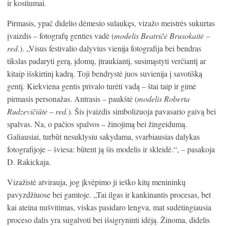
ir kostiumai.
Pirmasis, ypač didelio dėmesio sulaukęs, vizažo meistrės sukurtas
įvaizdis – fotografų genties vadė (
modelis Beatričė Brusokaitė –
red.
). „Visus festivalio dalyvius vienija fotografija bei bendras
tikslas padaryti gerą, įdomų, įtraukiantį, susimąstyti verčiantį ar
kitaip išskirtinį kadrą. Toji bendrystė juos suvienija į savotišką
gentį. Kiekviena gentis privalo turėti vadą – štai taip ir gimė
pirmasis personažas. Antrasis – paukštė (
modelis Roberta
Rudzevičiūtė – red.
). Šis įvaizdis simbolizuoja pavasario gaivą bei
spalvas. Na, o pačios spalvos – žinojimą bei žingeidumą.
Galiausiai, turbūt nesuklysiu sakydama, svarbiausias dalykas
fotografijoje – šviesa: būtent ją šis modelis ir skleidė.“, – pasakoja
D. Rakickaja.
Vizažistė atvirauja, jog įkvėpimo ji ieško kitų menininkų
pavyzdžiuose bei gamtoje. „Tai ilgas ir kankinantis procesas, bet
kai ateina nušvitimas, viskas pasidaro lengva, mat sudėtingiausia
proceso dalis yra sugalvoti bei išsigryninti idėją. Žinoma, didelis