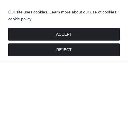
Our site uses cookies. Learn more about our use of cookies:
cookie policy
GROŽIS
MADA
RECEPTAI
POKALBIAI
RENGINIAI
LIETUVIŠKA
MADA
ACCEPT
REJECT