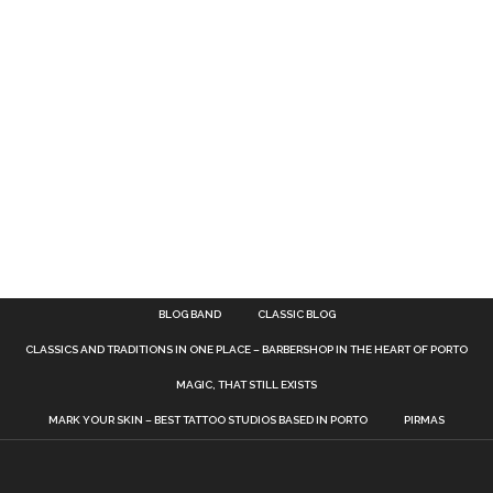
BLOG BAND
CLASSIC BLOG
CLASSICS AND TRADITIONS IN ONE PLACE – BARBERSHOP IN THE HEART OF PORTO
MAGIC, THAT STILL EXISTS
MARK YOUR SKIN – BEST TATTOO STUDIOS BASED IN PORTO
PIRMAS