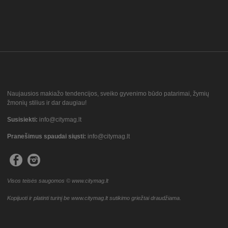
Naujausios makiažo tendencijos, sveiko gyvenimo būdo patarimai, žymių
žmonių stilius ir dar daugiau!
Susisiekti:
info@citymag.lt
Pranešimus spaudai siųsti:
info@citymag.lt
Visos teisės saugomos © www.citymag.lt
Kopijuoti ir platinti turinį be www.citymag.lt sutikimo griežtai draudžiama.