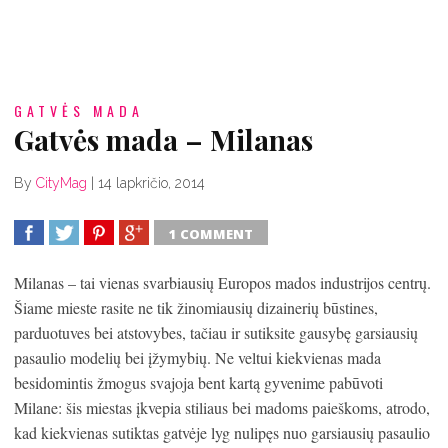
GATVĖS MADA
Gatvės mada – Milanas
By
CityMag
|
14 lapkričio, 2014
1 COMMENT
SHARE
TWEET
SHARE
SHARE
Milanas – tai vienas svarbiausių Europos mados industrijos centrų.
Šiame mieste rasite ne tik žinomiausių dizainerių būstines,
parduotuves bei atstovybes, tačiau ir sutiksite gausybę garsiausių
pasaulio modelių bei įžymybių. Ne veltui kiekvienas mada
besidomintis žmogus svajoja bent kartą gyvenime pabūvoti
Milane: šis miestas įkvepia stiliaus bei madoms paieškoms, atrodo,
kad kiekvienas sutiktas gatvėje lyg nulipęs nuo garsiausių pasaulio