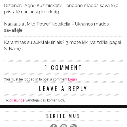
Dizainerė Agnė Kuzmickaitė Londono mados savaitėje
pristatė naujausią kolekciją
Naujausia „Mild Power“ kolekcija – Ukrainos mados
savaitėje
Karantinas su aukštakulniais? 3 moteriški įvaizdžiai pagal
S. Nainę
1 COMMENT
You must be logged in to post a comment
Login
LEAVE A REPLY
Tik
prisijungę
vartotojai gali komentuoti.
SEKITE MUS