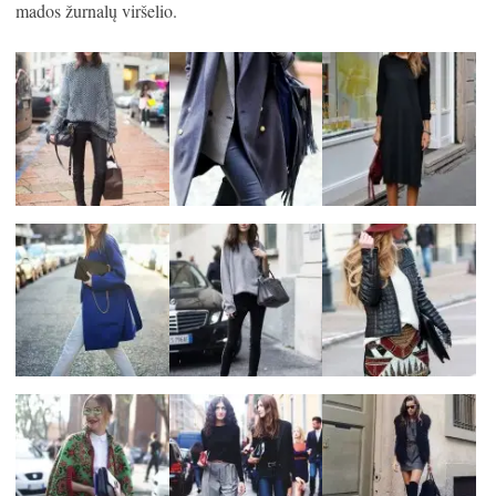
mados žurnalų viršelio.