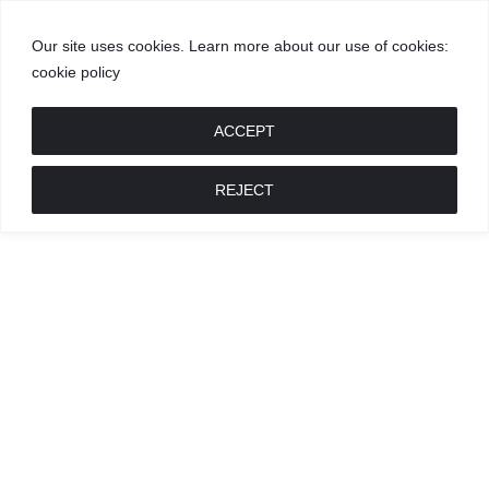
Our site uses cookies. Learn more about our use of cookies:
cookie policy
GROŽIS
MADA
RECEPTAI
POKALBIAI
RENGINIAI
LIETUVIŠKA
MADA
ACCEPT
REJECT