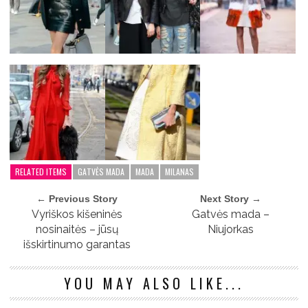
RELATED ITEMS
GATVĖS MADA
MADA
MILANAS
← Previous Story
Next Story →
Vyriškos kišeninės
Gatvės mada –
nosinaitės – jūsų
Niujorkas
išskirtinumo garantas
YOU MAY ALSO LIKE...