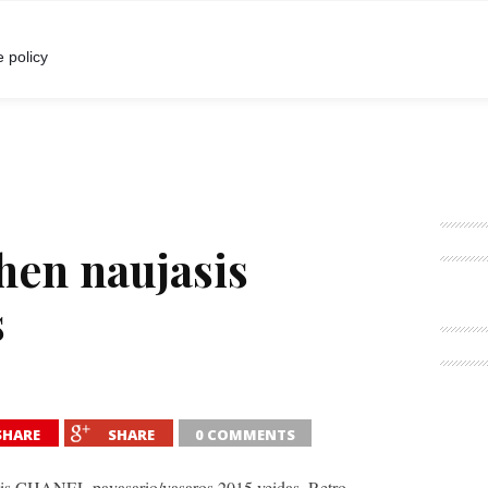
I
POKALBIAI
RENGINIAI
LIETUVIŠKA MADA
 policy
hen naujasis
s
SHARE
SHARE
0 COMMENTS
is CHANEL pavasario/vasaros 2015 veidas. Retro