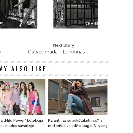
Next Story →
i
Gatvės mada – Londonas
AY ALSO LIKE...
ia „Mild Power“ kolekcija
Karantinas su aukštakulniais? 3
nos mados savaitėje
moteriški įvaizdžiai pagal S. Nainę