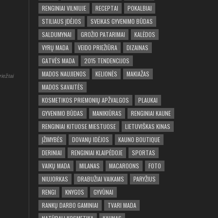
RENGINIAI VILNIUJE
RECEPTAI
POKALBIAI
STILIAUS ĮDĖJOS
SVEIKAS GYVENIMO BŪDAS
SALDUMYNAI
GROŽIO PATARIMAI
KALĖDOS
VYRŲ MADA
VEIDO PRIEŽIŪRA
DIZAINAS
GATVĖS MADA
2015 TENDENCIJOS
MADOS NAUJIENOS
KELIONĖS
MAKIAŽAS
riežtai
MADOS SAVAITĖS
KOSMETIKOS PRIEMONIŲ APŽVALGOS
PLAUKAI
GYVENIMO BŪDAS
MANIKIŪRAS
RENGINIAI KAUNE
RENGINIAI KITUOSE MIESTUOSE
LIETUVIŠKAS KINAS
ĮŽIMYBĖS
DOVANŲ IDĖJOS
KAUNO BOUTIQUE
DERINIAI
RENGINIAI KLAIPĖDOJE
SPORTAS
VAIKŲ MADA
MILANAS
MACAROONS
FOTO
NIUJORKAS
DRABUŽIAI VAIKAMS
PARYŽIUS
RENGI
KNYGOS
GYVŪNAI
RANKŲ DARBO GAMINIAI
TVARI MADA