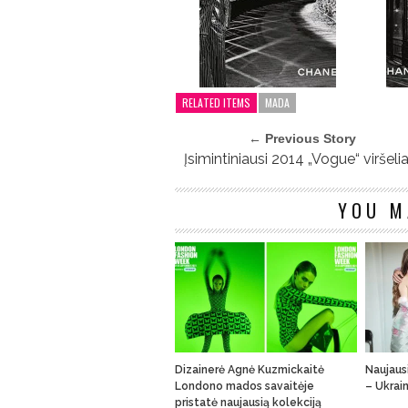
RELATED ITEMS
MADA
← Previous Story
Įsimintiniausi 2014 „Vogue“ viršelia
YOU M
Dizainerė Agnė Kuzmickaitė
Naujaus
Londono mados savaitėje
– Ukrai
pristatė naujausią kolekciją