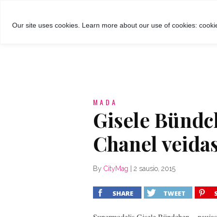
GROŽIS
MADA
RECEPTA
Our site uses cookies. Learn more about our use of cookies: cookie
MADA
Gisele Bündc
Chanel veida
By
CityMag
|
2 sausio, 2015
SHARE
TWEET
Supermodelis Gisele Bündchen – naujas