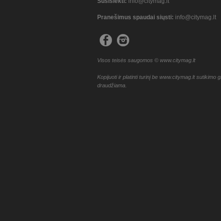
Susisiekti:
info@citymag.lt
Pranešimus spaudai siųsti:
info@citymag.lt
Visos teisės saugomos © www.citymag.lt
Kopijuoti ir platinti turinį be www.citymag.lt sutikimo g
draudžiama.