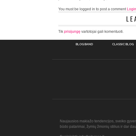
You must be logged in to post a comment
Logi
LE
Tik
prisijungę
vartotojai gali komentuoti.
BLOG BAND
CLASSIC BLOG
Naujausios makiažo tendencijos, sveiko gyve
būdo patarimai, žymių žmonių stilius ir dar da