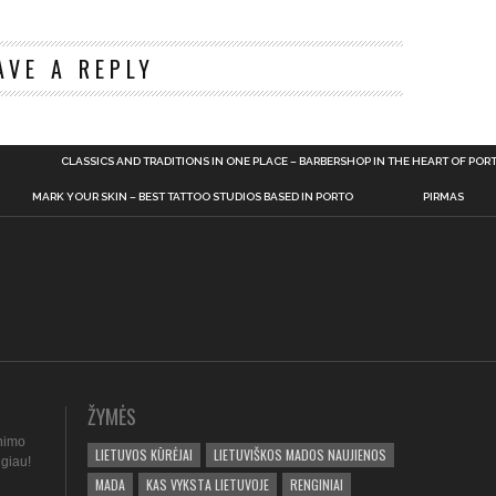
n
AVE A REPLY
CLASSICS AND TRADITIONS IN ONE PLACE – BARBERSHOP IN THE HEART OF POR
MARK YOUR SKIN – BEST TATTOO STUDIOS BASED IN PORTO
PIRMAS
ŽYMĖS
nimo
LIETUVOS KŪRĖJAI
LIETUVIŠKOS MADOS NAUJIENOS
ugiau!
MADA
KAS VYKSTA LIETUVOJE
RENGINIAI