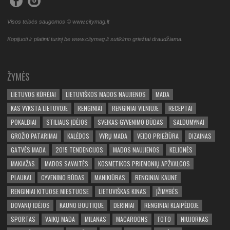
Visos teisės saugomos © www.citymag.lt
Kopijuoti ir platinti turinį be www.citymag.lt sutikimo griežtai draudžiama.
ŽYMĖS
LIETUVOS KŪRĖJAI
LIETUVIŠKOS MADOS NAUJIENOS
MADA
KAS VYKSTA LIETUVOJE
RENGINIAI
RENGINIAI VILNIUJE
RECEPTAI
POKALBIAI
STILIAUS ĮDĖJOS
SVEIKAS GYVENIMO BŪDAS
SALDUMYNAI
GROŽIO PATARIMAI
KALĖDOS
VYRŲ MADA
VEIDO PRIEŽIŪRA
DIZAINAS
GATVĖS MADA
2015 TENDENCIJOS
MADOS NAUJIENOS
KELIONĖS
MAKIAŽAS
MADOS SAVAITĖS
KOSMETIKOS PRIEMONIŲ APŽVALGOS
PLAUKAI
GYVENIMO BŪDAS
MANIKIŪRAS
RENGINIAI KAUNE
RENGINIAI KITUOSE MIESTUOSE
LIETUVIŠKAS KINAS
ĮŽIMYBĖS
DOVANŲ IDĖJOS
KAUNO BOUTIQUE
DERINIAI
RENGINIAI KLAIPĖDOJE
SPORTAS
VAIKŲ MADA
MILANAS
MACAROONS
FOTO
NIUJORKAS