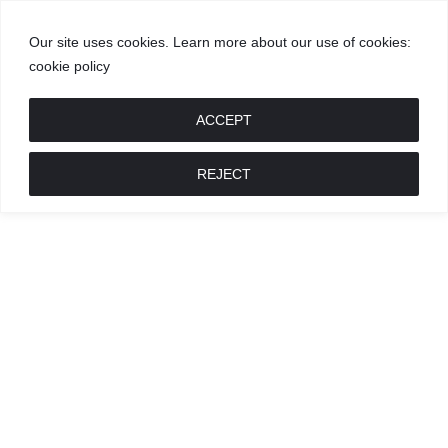
Our site uses cookies. Learn more about our use of cookies:
cookie policy
GROŽIS
MADA
RECEPTAI
POKALBIAI
RENGINIAI
LIETUVIŠKA
MADA
ACCEPT
REJECT