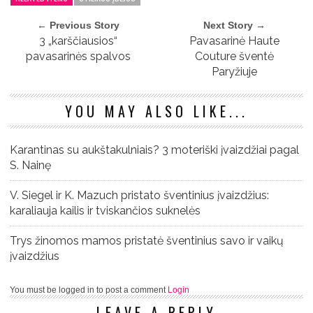
← Previous Story
Next Story →
3 „karščiausios“
Pavasarinė Haute
pavasarinės spalvos
Couture šventė
Paryžiuje
YOU MAY ALSO LIKE...
Karantinas su aukštakulniais? 3 moteriški įvaizdžiai pagal
S. Nainę
V. Siegel ir K. Mazuch pristato šventinius įvaizdžius:
karaliauja kailis ir tviskančios suknelės
Trys žinomos mamos pristatė šventinius savo ir vaikų
įvaizdžius
You must be logged in to post a comment
Login
LEAVE A REPLY