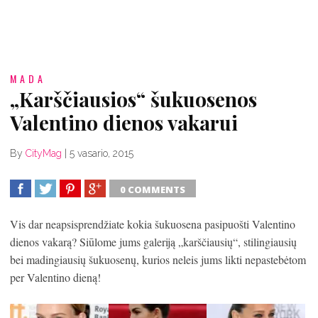
MADA
„Karščiausios“ šukuosenos
Valentino dienos vakarui
By
CityMag
|
5 vasario, 2015
0 COMMENTS
SHARE
TWEET
SHARE
SHARE
Vis dar neapsisprendžiate kokia šukuosena pasipuošti Valentino
dienos vakarą? Siūlome jums galeriją „karščiausių“, stilingiausių
bei madingiausių šukuosenų, kurios neleis jums likti nepastebėtom
per Valentino dieną!