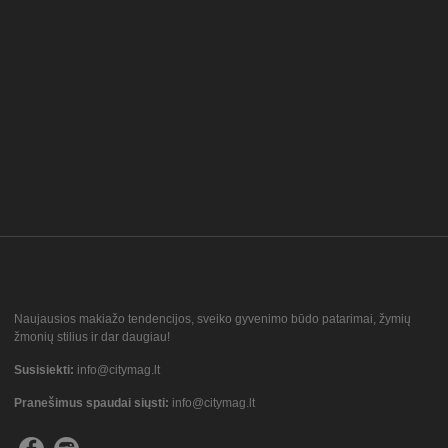
Naujausios makiažo tendencijos, sveiko gyvenimo būdo patarimai, žymių
žmonių stilius ir dar daugiau!
Susisiekti:
info@citymag.lt
Pranešimus spaudai siųsti:
info@citymag.lt