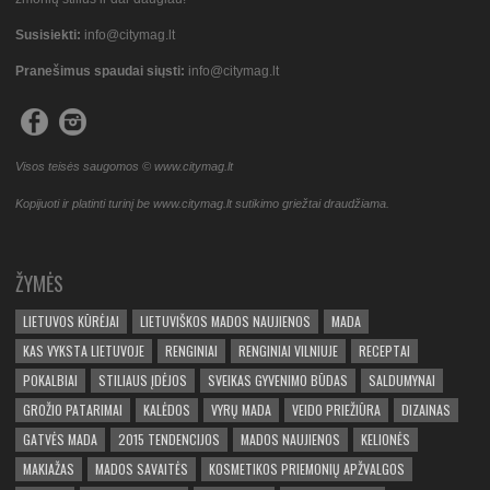
Susisiekti:
info@citymag.lt
Pranešimus spaudai siųsti:
info@citymag.lt
Visos teisės saugomos © www.citymag.lt
Kopijuoti ir platinti turinį be www.citymag.lt sutikimo griežtai draudžiama.
ŽYMĖS
LIETUVOS KŪRĖJAI
LIETUVIŠKOS MADOS NAUJIENOS
MADA
KAS VYKSTA LIETUVOJE
RENGINIAI
RENGINIAI VILNIUJE
RECEPTAI
POKALBIAI
STILIAUS ĮDĖJOS
SVEIKAS GYVENIMO BŪDAS
SALDUMYNAI
GROŽIO PATARIMAI
KALĖDOS
VYRŲ MADA
VEIDO PRIEŽIŪRA
DIZAINAS
GATVĖS MADA
2015 TENDENCIJOS
MADOS NAUJIENOS
KELIONĖS
MAKIAŽAS
MADOS SAVAITĖS
KOSMETIKOS PRIEMONIŲ APŽVALGOS