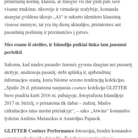
primetamų normų, klausia, ar žmogus vis dar girdi pats save
visame triukšme, tikrovėje ir virtualioje realybėje, komanda
atsargiai gvildena tikrojo „Aš“ ir sukurto identiteto klausimą
visuose mumyse, tai yra šių dienų aktualijos, pristatomos ant
pasaulinių podiumų ir pereinančios į gatves.
Mes esame iš ateities, ir Islandija puikiai tinka tam jausmui
perteikti
Sakoma, kad mados pasaulio žmonės gyvena daugiau nei pusmetį
ateityje, analizuoja pasaulį, stebi aplinką ir, apibendrinę
informacijos srautą, kuria būsimo sezono tendencijų kolekcijas.
„Spalio 26 d. pristatoma naujausia
couture
kolekcija GLITTER
buvo pradėta kurti 2016 m. pabaigoje, fotografuota Islandijoje
2017 m. birželį, o pristatoma tik dabar – rudenį. Mados
cirkuliacijos ratas nuolat priešakyje“, – sako „Atwins“ komandos
lyderiai Andrius Mašauskas ir Anatolijus Pajanok.
GLITTER Couture Performance
,
fotosesijai
bendru komandos