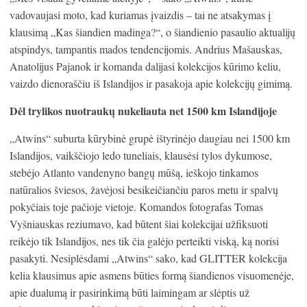
vadovaujasi moto, kad kuriamas įvaizdis – tai ne atsakymas į
klausimą „Kas šiandien madinga?“, o šiandienio pasaulio aktualijų
atspindys, tampantis mados tendencijomis. Andrius Mašauskas,
Anatolijus Pajanok ir komanda dalijasi kolekcijos kūrimo keliu,
vaizdo dienoraščiu iš Islandijos ir pasakoja apie kolekcijų gimimą.
Dėl trylikos nuotraukų nukeliauta net 1500 km Islandijoje
„Atwins“ suburta kūrybinė grupė ištyrinėjo daugiau nei 1500 km
Islandijos, vaikščiojo ledo tuneliais, klausėsi tylos dykumose,
stebėjo Atlanto vandenyno bangų mūšą, ieškojo tinkamos
natūralios šviesos, žavėjosi besikeičiančiu paros metu ir spalvų
pokyčiais toje pačioje vietoje. Komandos fotografas Tomas
Vyšniauskas reziumavo, kad būtent šiai kolekcijai užfiksuoti
reikėjo tik Islandijos, nes tik čia galėjo perteikti viską, ką norisi
pasakyti. Nesiplėsdami „Atwins“ sako, kad GLITTER kolekcija
kelia klausimus apie asmens būties formą šiandienos visuomenėje,
apie dualumą ir pasirinkimą būti laimingam ar slėptis už