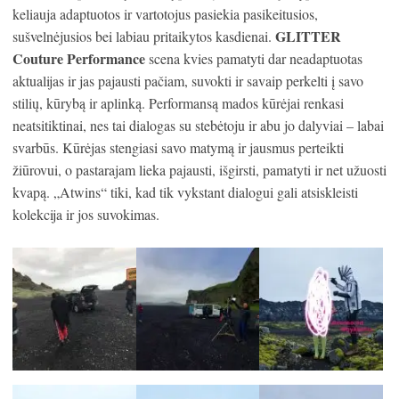
keliauja adaptuotos ir vartotojus pasiekia pasikeitusios,
GLITTER
sušvelnėjusios bei labiau pritaikytos kasdienai.
Couture Performance
scena kvies pamatyti dar neadaptuotas
aktualijas ir jas pajausti pačiam, suvokti ir savaip perkelti į savo
stilių, kūrybą ir aplinką. Performansą mados kūrėjai renkasi
neatsitiktinai, nes tai dialogas su stebėtoju ir abu jo dalyviai – labai
svarbūs. Kūrėjas stengiasi savo matymą ir jausmus perteikti
žiūrovui, o pastarajam lieka pajausti, išgirsti, pamatyti ir net užuosti
kvapą. „Atwins“ tiki, kad tik vykstant dialogui gali atsiskleisti
kolekcija ir jos suvokimas.