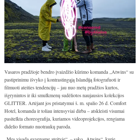
Vasaros pradžioje bendro įvaizdžio kūrimo komanda „Atwins“ su
pastiprinimu išvyko į kontrastingąją Islandiją fotografuoti ir
filmuoti ateities tendencijų – jau nuo metų pradžios kurtos,
išgrynintos ir iki smulkmenų sudėliotos naujausios kolekcijos
GLITTER. Artėjant jos pristatymui š. m. spalio 26 d. Comfort
Hotel, komanda ir toliau intensyviai dirba – atskleisti visumai
pasitelkta choreografija, kuriamos videoprojekcijos, rengiama
didelio formato nuotraukų paroda.
„Mes visada gyvename ateityje“, – sako „Atwins“, kurie