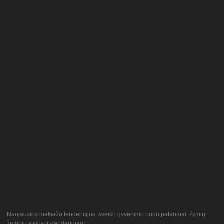
Naujausios makiažo tendencijos, sveiko gyvenimo būdo patarimai, žymių
žmonių stilius ir dar daugiau!