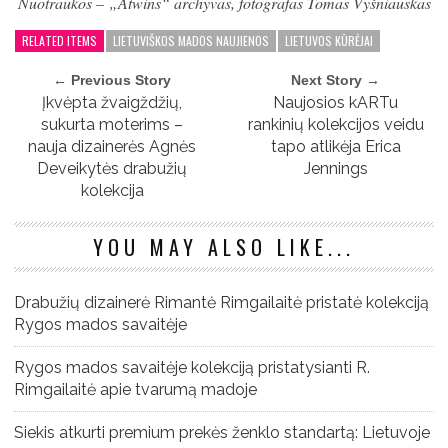
Nuotraukos – „Atwins“ archyvas, fotografas Tomas Vyšniauskas
RELATED ITEMS
LIETUVIŠKOS MADOS NAUJIENOS
LIETUVOS KŪRĖJAI
← Previous Story
Next Story →
Įkvėpta žvaigždžių,
Naujosios kARTu
sukurta moterims –
rankinių kolekcijos veidu
nauja dizainerės Agnės
tapo atlikėja Erica
Deveikytės drabužių
Jennings
kolekcija
YOU MAY ALSO LIKE...
Drabužių dizainerė Rimantė Rimgailaitė pristatė kolekciją
Rygos mados savaitėje
Rygos mados savaitėje kolekciją pristatysianti R.
Rimgailaitė apie tvarumą madoje
Siekis atkurti premium prekės ženklo standartą: Lietuvoje