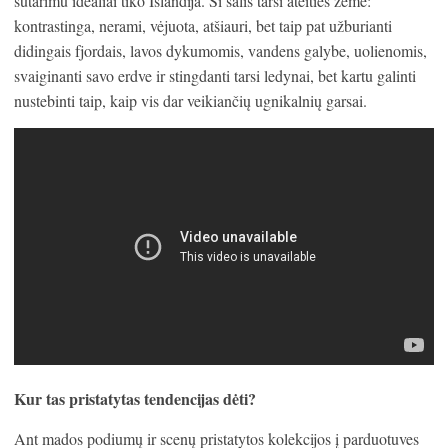
sutarimu idealiai tiko Islandija. Ši šalis tarsi ateities žemė:
kontrastinga, nerami, vėjuota, atšiauri, bet taip pat užburianti
didingais fjordais, lavos dykumomis, vandens galybe, uolienomis,
svaiginanti savo erdve ir stingdanti tarsi ledynai, bet kartu galinti
nustebinti taip, kaip vis dar veikiančių ugnikalnių garsai.
Kur tas pristatytas tendencijas dėti?
Ant mados podiumų ir scenų pristatytos kolekcijos į parduotuves