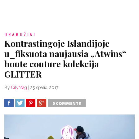
DRABUŽIAI
Kontrastingoje Islandijoje
u_fiksuota naujausia „Atwins“
houte couture kolekcija
GLITTER
By
CityMag
|
25 spalio, 2017
0 COMMENTS
SHARE
TWEET
SHARE
SHARE