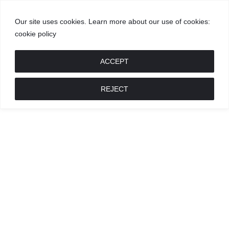
Our site uses cookies. Learn more about our use of cookies:
cookie policy
GROŽIS
MADA
RECEPTAI
POKALBIAI
RENGINIAI
LIETUVIŠKA
MADA
ACCEPT
REJECT