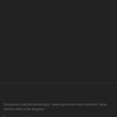
Naujausios makiažo tendencijos, sveiko gyvenimo būdo patarimai, žymių
žmonių stilius ir dar daugiau!