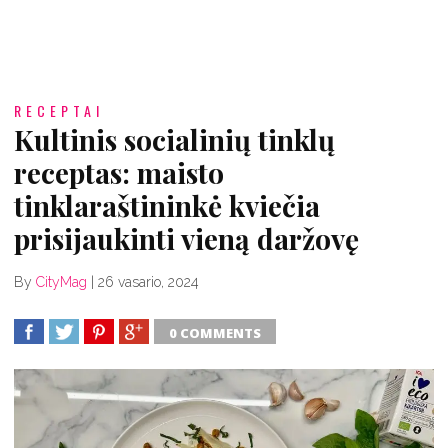
RECEPTAI
Kultinis socialinių tinklų
receptas: maisto
tinklaraštininkė kviečia
prisijaukinti vieną daržovę
By
CityMag
|
26 vasario, 2024
0 COMMENTS
SHARE
TWEET
SHARE
SHARE