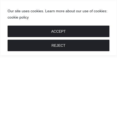
Our site uses cookies. Learn more about our use of cookies:
cookie policy
GROŽIS
MADA
RECEPTAI
POKALBIAI
RENGINIAI
LIETUVIŠKA
MADA
ACCEPT
REJECT