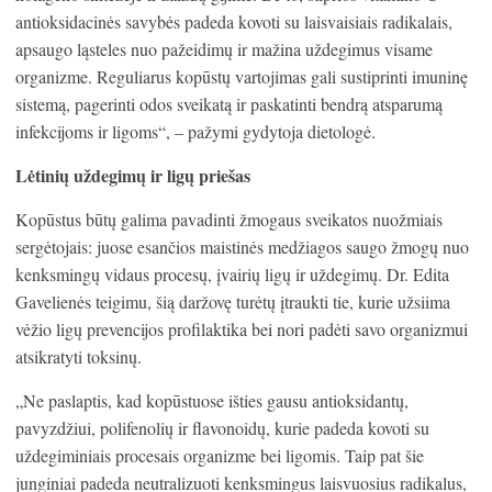
antioksidacinės savybės padeda kovoti su laisvaisiais radikalais,
apsaugo ląsteles nuo pažeidimų ir mažina uždegimus visame
organizme. Reguliarus kopūstų vartojimas gali sustiprinti imuninę
sistemą, pagerinti odos sveikatą ir paskatinti bendrą atsparumą
infekcijoms ir ligoms“, – pažymi gydytoja dietologė.
Lėtinių uždegimų ir ligų priešas
Kopūstus būtų galima pavadinti žmogaus sveikatos nuožmiais
sergėtojais: juose esančios maistinės medžiagos saugo žmogų nuo
kenksmingų vidaus procesų, įvairių ligų ir uždegimų. Dr. Edita
Gavelienės teigimu, šią daržovę turėtų įtraukti tie, kurie užsiima
vėžio ligų prevencijos profilaktika bei nori padėti savo organizmui
atsikratyti toksinų.
„Ne paslaptis, kad kopūstuose išties gausu antioksidantų,
pavyzdžiui, polifenolių ir flavonoidų, kurie padeda kovoti su
uždegiminiais procesais organizme bei ligomis. Taip pat šie
junginiai padeda neutralizuoti kenksmingus laisvuosius radikalus,