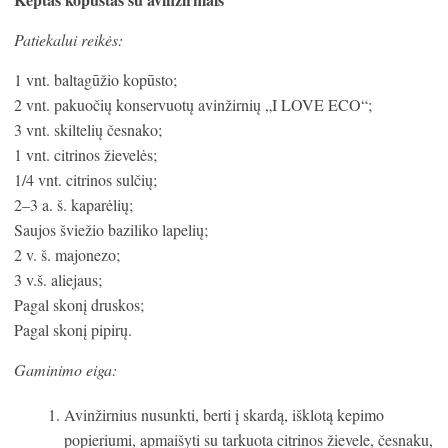
Patiekalui reikės:
1 vnt. baltagūžio kopūsto;
2 vnt. pakuočių konservuotų avinžirnių „I LOVE ECO“;
3 vnt. skiltelių česnako;
1 vnt. citrinos žievelės;
1/4 vnt. citrinos sulčių;
2–3 a. š. kaparėlių;
Saujos šviežio baziliko lapelių;
2 v. š. majonezo;
3 v.š. aliejaus;
Pagal skonį druskos;
Pagal skonį pipirų.
Gaminimo eiga:
Avinžirnius nusunkti, berti į skardą, išklotą kepimo
popieriumi, apmaišyti su tarkuota citrinos žievele, česnaku,