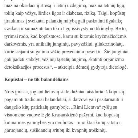
mažina oksidacinį stresą ir lėtinį uždegimą, mažina lėtinių ligų,
tokių kaip vėžys, širdies ligos ir diabetas, riziką. Taigi, kopūstų
įtraukimas į sveikatai palankią mitybą gali paskatinti ilgalaikę
sveikatą ir sumažinti tam tikrų ligų išsivystymo tikimybę. Be to,
tyrimai rodo, kad kopūstuose, kartu su kitomis kryžmažiedėmis
daržovėmis, yra unikalių junginių, pavyzdžiui, gliukozinolatų,
kurie siejami su galimu vėžio prevenciniu poveikiu. Šie junginiai
gali padėti stabdyti vėžinių ląstelių augimą, skatinti organizmo
detoksikacijos procesus“, – atkreipia dėmesį gydytoja dietologė.
Kopūstai – ne tik balandėliams
Nors įprasta, jog ant lietuvių stalo dažniau atsiduria iš kopūstų
pagaminti tradiciniai balandėliai, ši daržovė gali pasitarnauti ir
daugelio kitų patiekalų gamyboje. „Rimi Lietuva“ ryšių su
visuomene vadovė Eglė Krasauskienė pažymi, kad kopūstų
kulinarinės galimybės yra neribotos – nuo klasikinių salotų ir
garuojančių, sušildančių sriubų iki kvapnių troškinių.