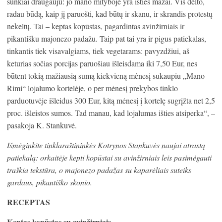
sunkiai draugauju: jo mano mityboje yra išties mažai. Vis dėlto,
radau būdą, kaip jį paruošti, kad būtų ir skanu, ir skrandis protestų
nekeltų. Tai – keptas kopūstas, pagardintas avinžirniais ir
pikantišku majonezo padažu. Taip pat tai yra ir pigus patiekalas,
tinkantis tiek visavalgiams, tiek vegetarams: pavyzdžiui, aš
keturias sočias porcijas paruošiau išleisdama iki 7,50 Eur, nes
būtent tokią mažiausią sumą kiekvieną mėnesį sukaupiu „Mano
Rimi“ lojalumo kortelėje, o per mėnesį prekybos tinklo
parduotuvėje išleidus 300 Eur, kitą mėnesį į kortelę sugrįžta net 2,5
proc. išleistos sumos. Tad manau, kad lojalumas išties atsiperka“, –
pasakoja K. Stankuvė.
Išmėginkite tinklaraštininkės Kotrynos Stankuvės naujai atrastą
patiekalą: orkaitėje kepti kopūstai su avinžirniais leis pasimėgauti
traškia tekstūra, o majonezo padažas su kaparėliais suteiks
gardaus, pikantiško skonio.
RECEPTAS
Keptas kopūstas su avinžirniais