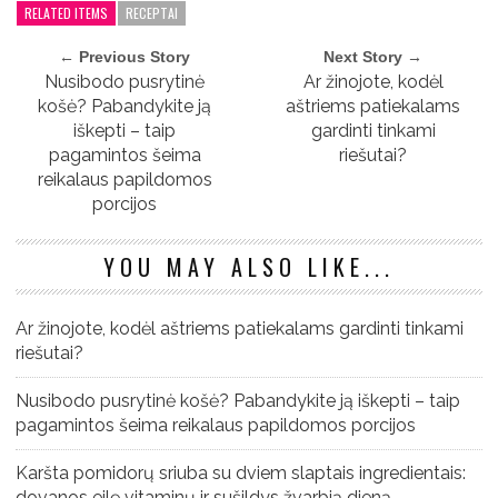
RELATED ITEMS
RECEPTAI
← Previous Story
Next Story →
Nusibodo pusrytinė
Ar žinojote, kodėl
košė? Pabandykite ją
aštriems patiekalams
iškepti – taip
gardinti tinkami
pagamintos šeima
riešutai?
reikalaus papildomos
porcijos
YOU MAY ALSO LIKE...
Ar žinojote, kodėl aštriems patiekalams gardinti tinkami
riešutai?
Nusibodo pusrytinė košė? Pabandykite ją iškepti – taip
pagamintos šeima reikalaus papildomos porcijos
Karšta pomidorų sriuba su dviem slaptais ingredientais:
dovanos eilę vitaminų ir sušildys žvarbią dieną