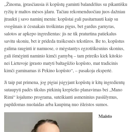
„Žinoma, įprasčiausia iš kopūstų gaminti balandėlius su pikantišku
ryžių ir maltos mėsos įdaru. Tačiau rekomenduočiau juos dažniau
įtraukti į savo naminį meniu: kopūstai gali pasitarnauti kaip su
svogūnais ir česnakais troškintas pigus, bet gardus garnyras,
salotos ar apkepo ingredientas: jis ne tik praturtina patiekalus
savitu skoniu, bet ir prideda traškesnės tekstūros. Be to, kopūstus
galima rauginti ir namuose, o mėgstantys egzotiškesnius skonius,
gali išmėginti naminio kimči gamybą – tam prireiks kiek kitokio
nei Lietuvoje įprasto matyti baltagūžio kopūsto, mat tradicinis
kimči gaminamas iš Pekino kopūsto“, – pasakoja ekspertė.
Ji taip pat primena, jog pigiai įsigyjant kopūstų ir kitų ingredientų
sutaupyti padės tikslus pirkinių krepšelio planavimas bei „Mano
Rimi“ lojalumo programa, suteikianti asmeninius pasiūlymus,
papildomas nuolaidas arba kaupimą nuo išleistos sumos.
Maisto