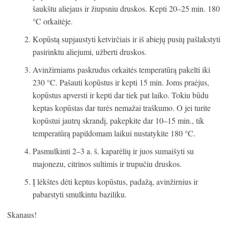
šaukštu aliejaus ir žiupsniu druskos. Kepti 20–25 min. 180
°C orkaitėje.
Kopūstą supjaustyti ketvirčiais ir iš abiejų pusių pašlakstyti
pasirinktu aliejumi, užberti druskos.
Avinžirniams paskrudus orkaitės temperatūrą pakelti iki
230 °C. Pašauti kopūstus ir kepti 15 min. Joms praėjus,
kopūstus apversti ir kepti dar tiek pat laiko. Tokiu būdu
keptas kopūstas dar turės nemažai traškumo. O jei turite
kopūstui jautrų skrandį, pakepkite dar 10–15 min., tik
temperatūrą papildomam laikui nustatykite 180 °C.
Pasmulkinti 2–3 a. š. kaparėlių ir juos sumaišyti su
majonezu, citrinos sultimis ir trupučiu druskos.
Į lėkštes dėti keptus kopūstus, padažą, avinžirnius ir
pabarstyti smulkintu baziliku.
Skanaus!