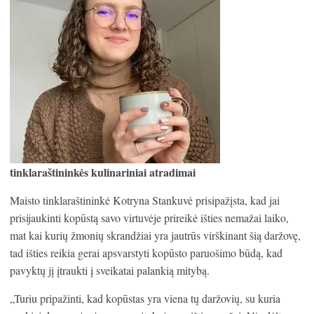
tinklaraštininkės kulinariniai atradimai
Maisto tinklaraštininkė Kotryna Stankuvė prisipažįsta, kad jai
prisijaukinti kopūstą savo virtuvėje prireikė išties nemažai laiko,
mat kai kurių žmonių skrandžiai yra jautrūs virškinant šią daržovę,
tad išties reikia gerai apsvarstyti kopūsto paruošimo būdą, kad
pavyktų jį įtraukti į sveikatai palankią mitybą.
„Turiu pripažinti, kad kopūstas yra viena tų daržovių, su kuria