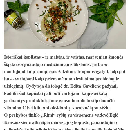
Istoriškai kopūstas – ir maistas, ir vaistas, mat seniau žmonės
šią daržovę naudojo medicininiams tikslams: jie buvo
naudojami kaip kompresas žaizdoms ir opoms gydyti, taip pat
buvo vartojami kaip priemonė nuo virškinimo problemų ir
uždegimų. Gydytoja dietologė dr. E
dita
Gavelienė pažymi,
kad iki šiol kopūstai gali būti vartojami kaip sveikatą
gerinantys produktai
: j
ame gausu imuniteto stiprinančio
vitamino C bei kitų antioksidantų, kovojančių su vėžiu.
O
prekybos tinklo
„Rimi“ ryšių su visuomene vadovė Eglė
Krasauskienė
atkreipia dėmesį, jog kopūstų panaudojimo
galimybės kulinarijoje išties plačios: jie tinka ne tik balandėlių,