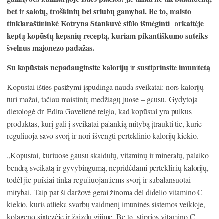
bet ir salotų, troškinių bei sriubų gamybai. Be to, maisto
tinklaraštininkė Kotryna Stankuvė siūlo išmėginti orkaitėje
keptų kopūstų kepsnių receptą, kuriam pikantiškumo suteiks
švelnus majonezo padažas.
Su kopūstais nepadauginsite kalorijų ir sustiprinsite imunitetą
Kopūstai išties pasižymi įspūdinga nauda sveikatai: nors kalorijų
turi mažai, tačiau maistinių medžiagų juose – gausu. Gydytoja
dietologė dr. Edita Gavelienė teigia, kad kopūstai yra puikus
produktas, kurį gali į sveikatai palankią mitybą įtraukti tie, kurie
reguliuoja savo svorį ir nori išvengti perteklinio kalorijų kiekio.
„Kopūstai, kuriuose gausu skaidulų, vitaminų ir mineralų, palaiko
bendrą sveikatą ir gyvybingumą, nepridėdami perteklinių kalorijų,
todėl jie puikiai tinka reguliuojantiems svorį ir subalansuotai
mitybai. Taip pat ši daržovė gerai žinoma dėl didelio vitamino C
kiekio, kuris atlieka svarbų vaidmenį imuninės sistemos veikloje,
kolageno sintezėje ir žaizdų gijime. Be to, stiprios vitamino C