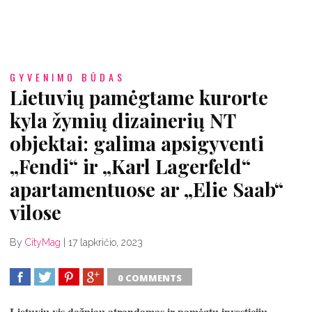
GYVENIMO BŪDAS
Lietuvių pamėgtame kurorte
kyla žymių dizainerių NT
objektai: galima apsigyventi
„Fendi“ ir „Karl Lagerfeld“
apartamentuose ar „Elie Saab“
vilose
By
CityMag
|
17 lapkričio, 2023
0 COMMENTS
SHARE
TWEET
SHARE
SHARE
Lietuvių vis dažniau atrandamas ir pamėgtu investicijų