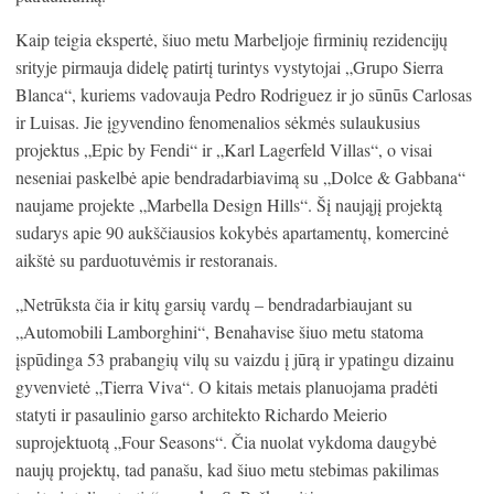
Kaip teigia ekspertė, šiuo metu Marbeljoje firminių rezidencijų
srityje pirmauja didelę patirtį turintys vystytojai „Grupo Sierra
Blanca“, kuriems vadovauja Pedro Rodriguez ir jo sūnūs Carlosas
ir Luisas. Jie įgyvendino fenomenalios sėkmės sulaukusius
projektus „Epic by Fendi“ ir „Karl Lagerfeld Villas“, o visai
neseniai paskelbė apie bendradarbiavimą su „Dolce & Gabbana“
naujame projekte „Marbella Design Hills“. Šį naująjį projektą
sudarys apie 90 aukščiausios kokybės apartamentų, komercinė
aikštė su parduotuvėmis ir restoranais.
„Netrūksta čia ir kitų garsių vardų – bendradarbiaujant su
„Automobili Lamborghini“, Benahavise šiuo metu statoma
įspūdinga 53 prabangių vilų su vaizdu į jūrą ir ypatingu dizainu
gyvenvietė „Tierra Viva“. O kitais metais planuojama pradėti
statyti ir pasaulinio garso architekto Richardo Meierio
suprojektuotą „Four Seasons“. Čia nuolat vykdoma daugybė
naujų projektų, tad panašu, kad šiuo metu stebimas pakilimas