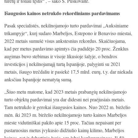
turėtų ir toliau tęstis“ , – sako S. Puškovaitė.
Išaugusios kainos netrukdo rekordiniams pardavimams
Pasak specialistės, nekilnojamojo turto pardavimai „Auksiniame
trikampyje“, kurį sudaro Marbeljos, Estepono ir Benaviso miestai,
2022 metais sumušė visus ankstesnius rekordus. Skaičiuojama,
kad per metus pardavimo apimtys čia padidėjo 20 proc. Ženklus
augimas buvo stebimas ir visoje likusioje šalyje, o bendros
investicijos į nekilnojamąjį turtą Ispanijoje, palyginti su 2021
metais, išaugo trečdaliu ir pasiekė 17,5 mlrd. eurų, t.y. dar niekada
anksčiau Ispanijoje nematytą sumą.
„Šiuo metu matome, kad 2023 metais prabangių nekilnojamojo
turto objektų pardavimai yra dar didesni nei praėjusiais metais.
Tam netrukdo ir gerokai išaugusios kainos. Nuo 2022 m. birželio
mėn. iki 2023 m. birželio nekilnojamojo turto kainos Marbeljos
mieste vidutiniškai pakilo apie 15 proc. Tačiau nepaisant per
pastaruosius metus įvykusio didžiulio kainų kilimo, Marbeljos
kainos, net ir dabartinio lygio, yra labai konkurencingos. Iš 50