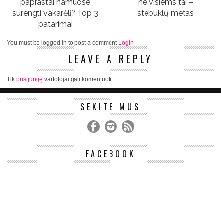
paprastai namuose
ne visiems tai –
surengti vakarėlį? Top 3
stebuklų metas
patarimai
You must be logged in to post a comment
Login
LEAVE A REPLY
Tik
prisijungę
vartotojai gali komentuoti.
SEKITE MUS
FACEBOOK