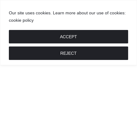
Our site uses cookies. Learn more about our use of cookies:
cookie policy
GROŽIS
MADA
RECEPTAI
POKALBIAI
RENGINIAI
LIETUVIŠKA
MADA
ACCEPT
REJECT