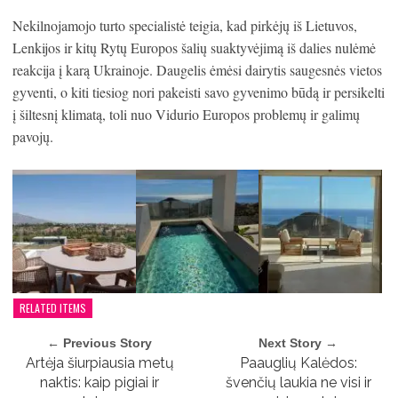
Nekilnojamojo turto specialistė teigia, kad pirkėjų iš Lietuvos,
Lenkijos ir kitų Rytų Europos šalių suaktyvėjimą iš dalies nulėmė
reakcija į karą Ukrainoje. Daugelis ėmėsi dairytis saugesnės vietos
gyventi, o kiti tiesiog nori pakeisti savo gyvenimo būdą ir persikelti
į šiltesnį klimatą, toli nuo Vidurio Europos problemų ir galimų
pavojų.
RELATED ITEMS
← Previous Story
Next Story →
Artėja šiurpiausia metų
Paauglių Kalėdos:
naktis: kaip pigiai ir
švenčių laukia ne visi ir