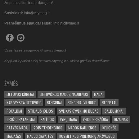
žmonių stilius ir dar daugiau!
Susisiekti:
info@citymag.lt
Pranešimus spaudai siųsti:
info@citymag.lt
Visos teisės saugomos © www.citymag.lt
Kopijuoti ir platinti turinį be www.citymag.lt sutikimo griežtai draudžiama.
ŽYMĖS
LIETUVOS KŪRĖJAI
LIETUVIŠKOS MADOS NAUJIENOS
MADA
KAS VYKSTA LIETUVOJE
RENGINIAI
RENGINIAI VILNIUJE
RECEPTAI
POKALBIAI
STILIAUS ĮDĖJOS
SVEIKAS GYVENIMO BŪDAS
SALDUMYNAI
GROŽIO PATARIMAI
KALĖDOS
VYRŲ MADA
VEIDO PRIEŽIŪRA
DIZAINAS
GATVĖS MADA
2015 TENDENCIJOS
MADOS NAUJIENOS
KELIONĖS
MAKIAŽAS
MADOS SAVAITĖS
KOSMETIKOS PRIEMONIŲ APŽVALGOS