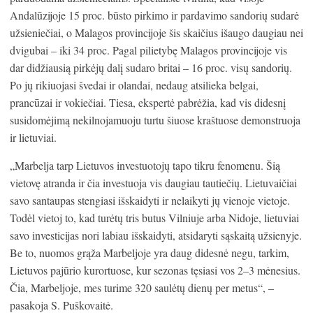
Andalūzijoje 15 proc. būsto pirkimo ir pardavimo sandorių sudarė
užsieniečiai, o Malagos provincijoje šis skaičius išaugo daugiau nei
dvigubai – iki 34 proc. Pagal pilietybę Malagos provincijoje vis
dar didžiausią pirkėjų dalį sudaro britai – 16 proc. visų sandorių.
Po jų rikiuojasi švedai ir olandai, nedaug atsilieka belgai,
prancūzai ir vokiečiai. Tiesa, ekspertė pabrėžia, kad vis didesnį
susidomėjimą nekilnojamuoju turtu šiuose kraštuose demonstruoja
ir lietuviai.
„Marbelja tarp Lietuvos investuotojų tapo tikru fenomenu. Šią
vietovę atranda ir čia investuoja vis daugiau tautiečių. Lietuvaičiai
savo santaupas stengiasi išskaidyti ir nelaikyti jų vienoje vietoje.
Todėl vietoj to, kad turėtų tris butus Vilniuje arba Nidoje, lietuviai
savo investicijas nori labiau išskaidyti, atsidaryti sąskaitą užsienyje.
Be to, nuomos grąža Marbeljoje yra daug didesnė negu, tarkim,
Lietuvos pajūrio kurortuose, kur sezonas tęsiasi vos 2–3 mėnesius.
Čia, Marbeljoje, mes turime 320 saulėtų dienų per metus“, –
pasakoja S. Puškovaitė.