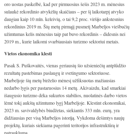
oro uostas paskelbė, kad per pirmuosius šešis 2023 m. mėnesius
sulaukė rekordinio atvykėlių skaičiaus – per šį laikotarpį atvyko
daugiau kaip 10 mln. keleivių, o tai 9,2 proc. viršijo ankstesnius
rekordinius 2019 m. Šių metų pirmąjį pusmetį Marbeljos viešbučių
užimtumas kelis mėnesius taip pat buvo rekordinis – didesnis nei
2019 m., kurie laikomi svarbiausiais turizmo sektoriui metais.
Vietos ekonomika klesti
Pasak S. Puškovaitės, vienas geriausių šio užsieniečių antplūdžio
rezultatų pastebimas paslaugų ir svetingumo sektoriuose.
Marbeljoje šių metų birželio mėnesį užfiksuotas mažiausias
nedarbo lygis per pastaruosius 14 metų. Akivaizdu, kad smarkiai
išaugusio turizmo dėka sukurtos stabilios, nuolatinės darbo vietos
lėmė tokį aukštą užimtumo lygį Marbeljoje. Klestint ekonomikai,
2023 m. savivaldybės biudžetas, siekiantis 333 mln. eurų, yra
didžiausias per visą Marbeljos istoriją. Vykdoma dešimtys naujų
projektų, kuriais siekiama pagerinti teritorijos infrastruktūrą ir
patrauklumą.