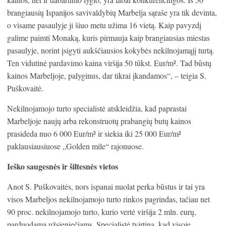
brangiausių Ispanijos savivaldybių Marbelja sąraše yra tik devinta,
o visame pasaulyje ji šiuo metu užima 16 vietą. Kaip pavyzdį
galime paimti Monaką, kuris pirmauja kaip brangiausias miestas
pasaulyje, norint įsigyti aukščiausios kokybės nekilnojamąjį turtą.
Ten vidutinė pardavimo kaina viršija 50 tūkst. Eur/m². Tad būstų
kainos Marbeljoje, palyginus, dar tikrai įkandamos“, – teigia S.
Puškovaitė.
Nekilnojamojo turto specialistė atskleidžia, kad paprastai
Marbeljoje naujų arba rekonstruotų prabangių butų kainos
prasideda nuo 6 000 Eur/m² ir siekia iki 25 000 Eur/m²
paklausiausiuose „Golden mile“ rajonuose.
Ieško saugesnės ir šiltesnės vietos
Anot S. Puškovaitės, nors ispanai nuolat perka būstus ir tai yra
visos Marbeljos nekilnojamojo turto rinkos pagrindas, tačiau net
90 proc. nekilnojamojo turto, kurio vertė viršija 2 mln. eurų,
parduodama užsieniečiams. Specialistė tvirtina, kad visoje