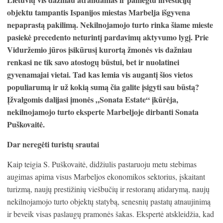
objektu tampantis Ispanijos miestas Marbelja išgyvena
nepaprastą pakilimą. Nekilnojamojo turto rinka šiame mieste
pasiekė precedento neturintį pardavimų aktyvumo lygį. Prie
Viduržemio jūros įsikūrusį kurortą žmonės vis dažniau
renkasi ne tik savo atostogų būstui, bet ir nuolatinei
gyvenamajai vietai. Tad kas lemia vis augantį šios vietos
populiarumą ir už kokią sumą čia galite įsigyti sau būstą?
Įžvalgomis dalijasi įmonės „Sonata Estate“ įkūrėja,
nekilnojamojo turto eksperte Marbeljoje dirbanti Sonata
Puškovaitė.
Dar neregėti turistų srautai
Kaip teigia S. Puškovaitė, didžiulis pastaruoju metu stebimas
augimas apima visus Marbeljos ekonomikos sektorius, įskaitant
turizmą, naujų prestižinių viešbučių ir restoranų atidarymą, naujų
nekilnojamojo turto objektų statybą, senesnių pastatų atnaujinimą
ir beveik visas paslaugų pramonės šakas. Ekspertė atskleidžia, kad