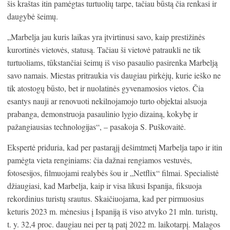
šis kraštas itin pamėgtas turtuolių tarpe, tačiau būstą čia renkasi ir
daugybė šeimų.
„Marbelja jau kuris laikas yra įtvirtinusi savo, kaip prestižinės
kurortinės vietovės, statusą. Tačiau ši vietovė patraukli ne tik
turtuoliams, tūkstančiai šeimų iš viso pasaulio pasirenka Marbelją
savo namais. Miestas pritraukia vis daugiau pirkėjų, kurie ieško ne
tik atostogų būsto, bet ir nuolatinės gyvenamosios vietos. Čia
esantys nauji ar renovuoti nekilnojamojo turto objektai alsuoja
prabanga, demonstruoja pasaulinio lygio dizainą, kokybę ir
pažangiausias technologijas“, – pasakoja S. Puškovaitė.
Ekspertė priduria, kad per pastarąjį dešimtmetį Marbelja tapo ir itin
pamėgta vieta renginiams: čia dažnai rengiamos vestuvės,
fotosesijos, filmuojami realybės šou ir „Netflix“ filmai. Specialistė
džiaugiasi, kad Marbelja, kaip ir visa likusi Ispanija, fiksuoja
rekordinius turistų srautus. Skaičiuojama, kad per pirmuosius
keturis 2023 m. mėnesius į Ispaniją iš viso atvyko 21 mln. turistų,
t. y. 32,4 proc. daugiau nei per tą patį 2022 m. laikotarpį. Malagos