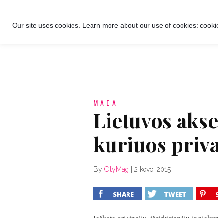
GROŽIS
MADA
RECEPTA
Our site uses cookies. Learn more about our use of cookies: cookie
MADA
Lietuvos aks
kuriuos priva
By
CityMag
|
2 kovo, 2015
SHARE
TWEET
Ieškote originalių, išsiskiriančių ir niek