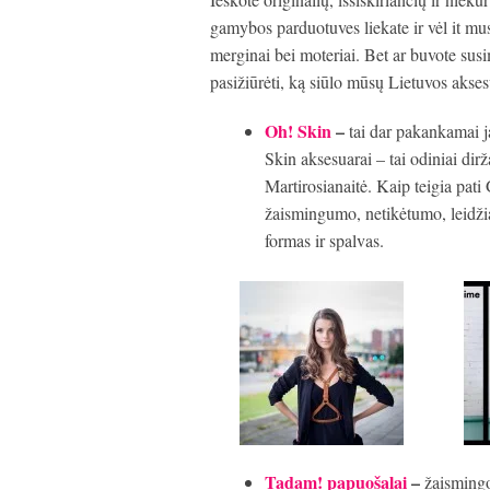
gamybos parduotuves liekate ir vėl it mu
merginai bei moteriai. Bet ar buvote susim
pasižiūrėti, ką siūlo mūsų Lietuvos akses
Oh! Skin
–
tai dar pakankamai j
Skin aksesuarai – tai odiniai dir
Martirosianaitė. Kaip teigia pati
žaismingumo, netikėtumo, leidžia 
formas ir spalvas.
Tadam!
papuošalai
–
žaismingo