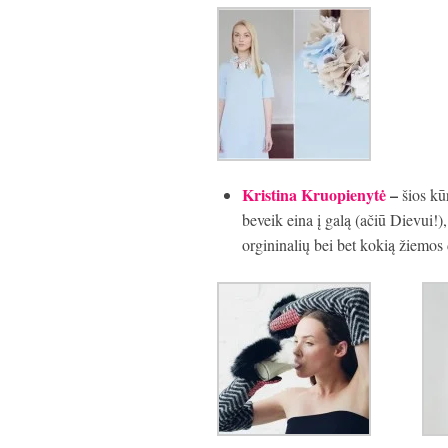
Kristina
Kruopienytė
–
šios kūr
beveik eina į galą (ačiū Dievui!
orgininalių bei bet kokią žiemos 