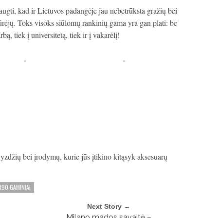
augti, kad ir Lietuvos padangėje jau nebetrūksta gražių bei
kūrėjų. Toks visoks siūlomų rankinių gama yra gan plati: be
bą, tiek į universitetą, tiek ir į vakarėlį!
džių bei įrodymų, kurie jūs įtikino kitąsyk aksesuarų
BO GAMINIAI
Next Story →
Milano mados savaitė –