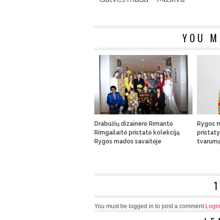
YOU M
Drabužių dizainerė Rimantė
Rygos m
Rimgailaitė pristatė kolekciją
pristaty
Rygos mados savaitėje
tvarum
You must be logged in to post a comment
Logi