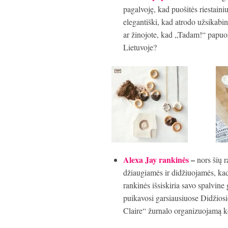
pagalvoję, kad puošitės riestaini
elegantiški, kad atrodo užsikabi
ar žinojote, kad „Tadam!“ papuo
Lietuvoje?
Alexa Jay rankinės
–
nors šių 
džiaugiamės ir didžiuojamės, kad
rankinės išsiskiria savo spalvine
puikavosi garsiausiuose Didžiosio
Claire“ žurnalo organizuojamą 