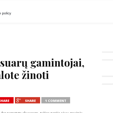
I
POKALBIAI
RENGINIAI
LIETUVIŠKA MADA
 policy
esuarų gamintojai,
lote žinoti
SHARE
SHARE
1 COMMENT
ur dar nematytų aksesuarų, tačiau perėję visas masinės