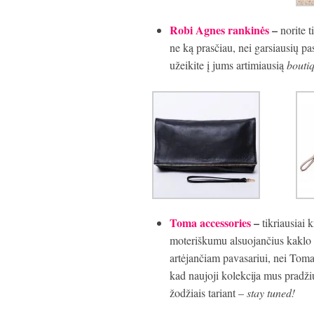
Robi Agnes ran
kinės
–
norite t
ne ką prasčiau, nei garsiausių p
užeikite į jums artimiausią
bouti
Toma accessories
–
tikriausiai
moteriškumu alsuojančius kaklo 
artėjančiam pavasariui, nei Toma
kad naujoji kolekcija mus pradžiu
žodžiais tariant –
stay tuned
!