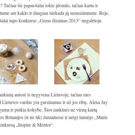
u? Tačiau šie papuošalai tokie įdomūs, tačiau kartu ir
ntume ant kaklo ir daugiau niekada jų nenusiimtume. Beje,
šalai tapo konkurso „Geras dizainas 2013“ nugalėtoju
rankinių autorė ir negyvena Lietuvoje, tačiau mes
 Lietuvos vardas yra garsinamas ir už jos ribų. Alexa Jay
 gama ir puikia kokybe. Šios rankinės ne vieną kartą
s Britanijos (ir ne tik) žurnaluose ir netgi laimėjo „Marie
konkursą „Inspire & Mentor“.