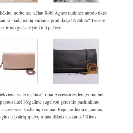
ikėkite, norite ne, tačiau Robi Agnes rankinės atrodo tikrai
asaulio madų namų kūriama produkcija! Netikite? Tiesiog
que
ir tuo galėsite įsitikinti pačios!
 kiekviena esate mačiusi Toma Accessories lengvumu bei
papuošalus! Negalime sugalvoti geresnio pasirinkimo
 accessories žiedlapių vėriniai. Beje, girdėjome gandus,
gins ir įvairių spalvų romantiškais auskarais! Kitais