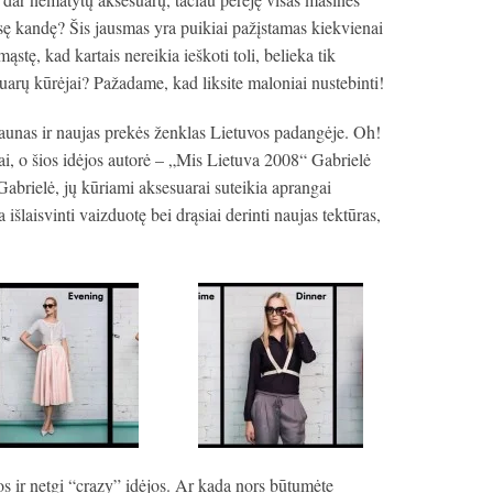
sę kandę? Šis jausmas yra puikiai pažįstamas kiekvienai
ąstę, kad kartais nereikia ieškoti toli, belieka tik
uarų kūrėjai? Pažadame, kad liksite maloniai nustebinti!
aunas ir naujas prekės ženklas Lietuvos padangėje. Oh!
žai, o šios idėjos autorė – „Mis Lietuva 2008“ Gabrielė
 Gabrielė, jų kūriami aksesuarai suteikia aprangai
išlaisvinti vaizduotę bei drąsiai derinti naujas tektūras,
s ir netgi “crazy” idėjos. Ar kada nors būtumėte