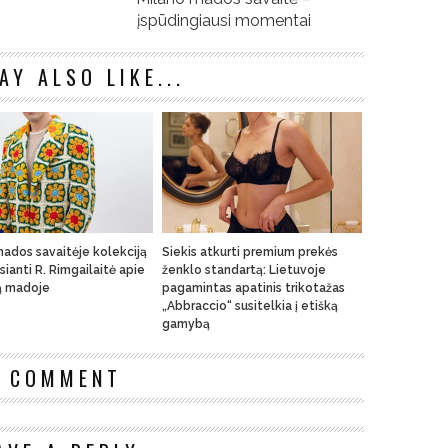
įspūdingiausi momentai
AY ALSO LIKE...
ados savaitėje kolekciją
Siekis atkurti premium prekės
sianti R. Rimgailaitė apie
ženklo standartą: Lietuvoje
ą madoje
pagamintas apatinis trikotažas
„Abbraccio“ susitelkia į etišką
gamybą
1 COMMENT
n