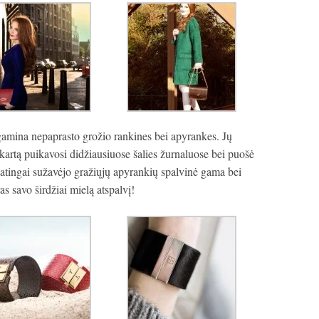
amina nepaprasto grožio rankines bei apyrankes. Jų
kartą puikavosi didžiausiuose šalies žurnaluose bei puošė
atingai sužavėjo gražiųjų apyrankių spalvinė gama bei
as savo širdžiai mielą atspalvį!