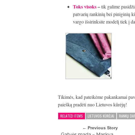
Toks visoks
–
tik galime pasidži
patvarių rankinių bei piniginių 
vargo išsirinksite modelį tiek į dar
Tikimės, kad pateikėme pakankamai pavyz
paiešką pradėti nuo Lietuvos kūrėjų!
RELATED ITEMS
LIETUVOS KŪRĖJAI
RANKŲ DAR
← Previous Story
Gatvės mada – Maskva