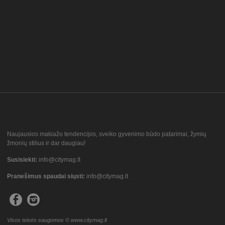
Naujausios makiažo tendencijos, sveiko gyvenimo būdo patarimai, žymių
žmonių stilius ir dar daugiau!
Susisiekti:
info@citymag.lt
Pranešimus spaudai siųsti:
info@citymag.lt
Visos teisės saugomos © www.citymag.lt