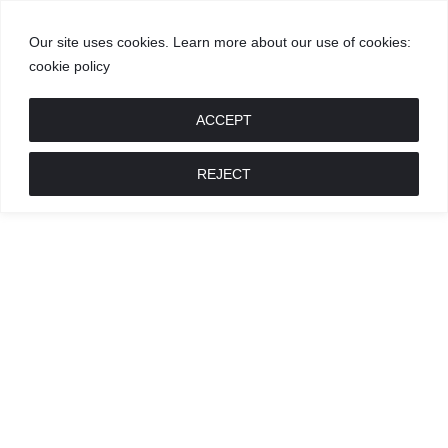
Our site uses cookies. Learn more about our use of cookies:
cookie policy
GROŽIS
MADA
RECEPTAI
POKALBIAI
RENGINIAI
LIETUVIŠKA
MADA
ACCEPT
REJECT