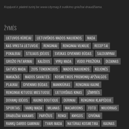
Kopijuoti ir platinti turinį be www.citymag.lt sutikimo griežtai draudžiama.
ŽYMĖS
LIETUVOS KŪRĖJAI
LIETUVIŠKOS MADOS NAUJIENOS
MADA
KAS VYKSTA LIETUVOJE
RENGINIAI
RENGINIAI VILNIUJE
RECEPTAI
POKALBIAI
STILIAUS ĮDĖJOS
SVEIKAS GYVENIMO BŪDAS
SALDUMYNAI
GROŽIO PATARIMAI
KALĖDOS
VYRŲ MADA
VEIDO PRIEŽIŪRA
DIZAINAS
GATVĖS MADA
2015 TENDENCIJOS
MADOS NAUJIENOS
KELIONĖS
MAKIAŽAS
MADOS SAVAITĖS
KOSMETIKOS PRIEMONIŲ APŽVALGOS
PLAUKAI
GYVENIMO BŪDAS
MANIKIŪRAS
RENGINIAI KAUNE
RENGINIAI KITUOSE MIESTUOSE
LIETUVIŠKAS KINAS
ĮŽIMYBĖS
DOVANŲ IDĖJOS
KAUNO BOUTIQUE
DERINIAI
RENGINIAI KLAIPĖDOJE
SPORTAS
VAIKŲ MADA
MILANAS
MACAROONS
FOTO
NIUJORKAS
DRABUŽIAI VAIKAMS
PARYŽIUS
RENGI
KNYGOS
GYVŪNAI
RANKŲ DARBO GAMINIAI
TVARI MADA
NATŪRALI KOSMETIKA
KAUNAS