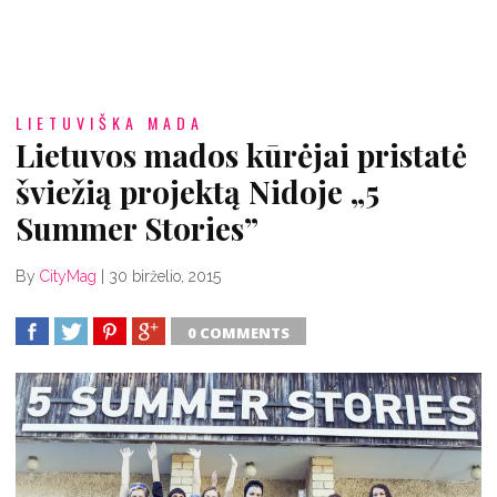
LIETUVIŠKA MADA
Lietuvos mados kūrėjai pristatė
šviežią projektą Nidoje „5
Summer Stories”
By
CityMag
|
30 birželio, 2015
0 COMMENTS
SHARE
TWEET
SHARE
SHARE