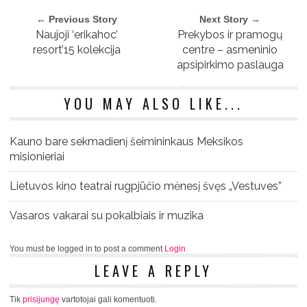
← Previous Story
Next Story →
Naujoji ‘erikahoc’
Prekybos ir pramogų
resort’15 kolekcija
centre – asmeninio
apsipirkimo paslauga
YOU MAY ALSO LIKE...
Kauno bare sekmadienį šeimininkaus Meksikos
misionieriai
Lietuvos kino teatrai rugpjūčio mėnesį švęs „Vestuves”
Vasaros vakarai su pokalbiais ir muzika
You must be logged in to post a comment
Login
LEAVE A REPLY
Tik
prisijungę
vartotojai gali komentuoti.