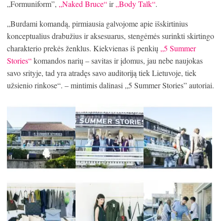
„Formuniform”,
„Naked Bruce“
ir
„Body Talk“
.
„Burdami komandą, pirmiausia galvojome apie išskirtinius
konceptualius drabužius ir aksesuarus, stengėmės surinkti skirtingo
charakterio prekės ženklus. Kiekvienas iš penkių
„5 Summer
Stories“
komandos narių – savitas ir įdomus, jau nebe naujokas
savo srityje, tad yra atradęs savo auditoriją tiek Lietuvoje, tiek
užsienio rinkose“. – mintimis dalinasi „5 Summer Stories” autoriai.