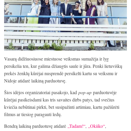
Vasarą didžiuosiuose miestuose veiksmas sumažėja ir lyg
persikelia ten, kur galima džiaugtis saule ir jūra. Penki lietuviškų
prekės ženklų kūrėjai nusprendė persikelti kartu su veiksmu ir
Nidoje atidarė laikiną parduotuvę.
Šios idėjos organizatoriai pasakojo, kad
pop-up
parduotuvėje
kūrėjai pasikeisdami kas tris savaites dirbs patys, tad svečius
kviečia nebūtinai pirkti, bet susipažinti artimiau, kartu pažiūrėti
filmus ar tiesiog paragauti ledų.
Bendrą laikiną parduotuvę atidarė
„Tadam!“
,
„Okiiko“
,