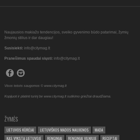
Naujausios makiažo tendencijos, sveiko gyvenimo būdo patarimai, žymių
žmonių stilius ir dar daugiau!
Susisiekti:
info@citymag.lt
Pranešimus spaudai siųsti:
info@citymag.lt
Visos teisės saugomos © www.citymag.lt
Kopijuoti ir platinti turinį be www.citymag.lt sutikimo griežtai draudžiama.
ŽYMĖS
LIETUVOS KŪRĖJAI
LIETUVIŠKOS MADOS NAUJIENOS
MADA
KAS VYKSTA LIETUVOJE
RENGINIAI
RENGINIAI VILNIUJE
RECEPTAI