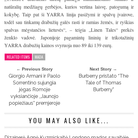
natūralių medžiagų gerbėjos, kurios vertina laisvę, patogumą ir
kokybę. Taip pat ši YARRA linija pasižymi ir spalvų įvairove,
todėl sau tinkamų drabužių galės rasti ir ramias žemės, ir ryškias
spalvas mėgstančios lietuvės“, – teigia „Linen Tales“ prekės
ženklo vadovė. Japonijoje pagamintų lininių ir trikotažinių
YARRA drabužių kainos svyruoja nuo 89 iki 139 eurų.
RELATED ITEMS
MADA
← Previous Story
Next Story →
Giorgio Armani ir Paolo
Burberry pristato “The
Sorrentino sujungia
Tale of Thomas
jėgas Romoje
Burberry”
vyksiančioje ,,Jaunojo
popiežiaus” premjeroje
YOU MAY ALSO LIKE...
Dizainerė Agnė Kuzmickaitė Londono mados savaitėje