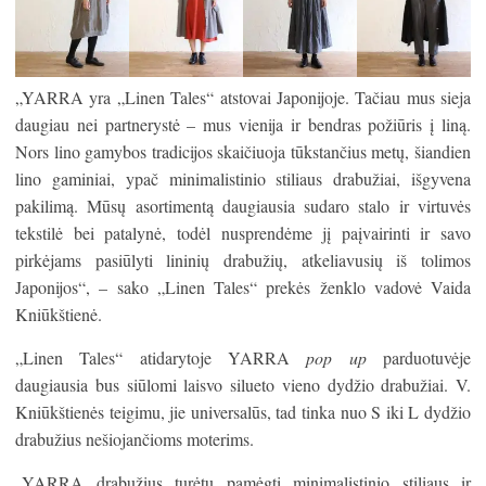
„YARRA yra „Linen Tales“ atstovai Japonijoje. Tačiau mus sieja
daugiau nei partnerystė – mus vienija ir bendras požiūris į liną.
Nors lino gamybos tradicijos skaičiuoja tūkstančius metų, šiandien
lino gaminiai, ypač minimalistinio stiliaus drabužiai, išgyvena
pakilimą. Mūsų asortimentą daugiausia sudaro stalo ir virtuvės
tekstilė bei patalynė, todėl nusprendėme jį paįvairinti ir savo
pirkėjams pasiūlyti lininių drabužių, atkeliavusių iš tolimos
Japonijos“, – sako „Linen Tales“ prekės ženklo vadovė Vaida
Kniūkštienė.
„Linen Tales“ atidarytoje YARRA
pop up
parduotuvėje
daugiausia bus siūlomi laisvo silueto vieno dydžio drabužiai. V.
Kniūkštienės teigimu, jie universalūs, tad tinka nuo S iki L dydžio
drabužius nešiojančioms moterims.
„YARRA drabužius turėtų pamėgti minimalistinio stiliaus ir