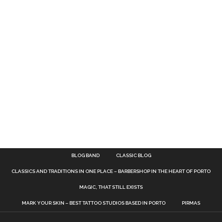
BLOG BAND
CLASSIC BLOG
CLASSICS AND TRADITIONS IN ONE PLACE – BARBERSHOP IN THE HEART OF PORTO
MAGIC, THAT STILL EXISTS
MARK YOUR SKIN – BEST TATTOO STUDIOS BASED IN PORTO
PIRMAS