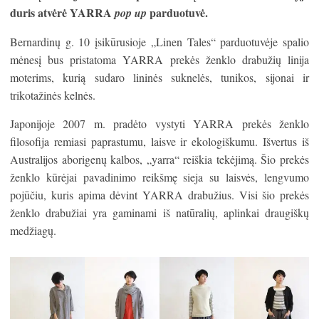
duris atv
ė
r
ė
YARRA
parduotuv
ė
.
pop up
Bernardinų g. 10 įsikūrusioje „Linen Tales“ parduotuvėje spalio
mėnesį bus pristatoma YARRA prekės ženklo drabužių linija
moterims, kurią sudaro lininės suknelės, tunikos, sijonai ir
trikotažinės kelnės.
Japonijoje 2007 m. pradėto vystyti YARRA prekės ženklo
filosofija remiasi paprastumu, laisve ir ekologiškumu. Išvertus iš
Australijos aborigenų kalbos, „yarra“ reiškia tekėjimą. Šio prekės
ženklo kūrėjai pavadinimo reikšmę sieja su laisvės, lengvumo
pojūčiu, kuris apima dėvint YARRA drabužius. Visi šio prekės
ženklo drabužiai yra gaminami iš natūralių, aplinkai draugiškų
medžiagų.