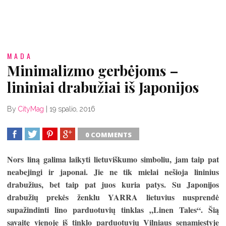
MADA
Minimalizmo gerbėjoms –
lininiai drabužiai iš Japonijos
By
CityMag
|
19 spalio, 2016
0 COMMENTS
SHARE
TWEET
SHARE
SHARE
Nors lin
ą
galima laikyti lietuvi
š
kumo simboliu, jam taip pat
neabejingi ir japonai. Jie ne tik mielai ne
š
ioja lininius
drabu
ž
ius, bet taip pat juos kuria patys. Su Japonijos
drabu
ž
i
ų
prek
ė
s
ž
enklu YARRA lietuvius nusprend
ė
supa
ž
indinti lino parduotuvi
ų
tinklas
„
Linen Tales
“
.
Š
i
ą
savait
ę
vienoje i
š
tinklo parduotuvi
ų
Vilniaus senamiestyje