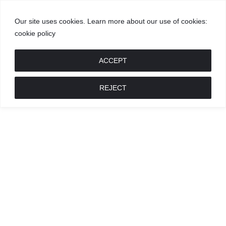
Our site uses cookies. Learn more about our use of cookies:
cookie policy
GROŽIS
MADA
RECEPTAI
POKALBIAI
RENGINIAI
LIETUVIŠKA
MADA
ACCEPT
REJECT