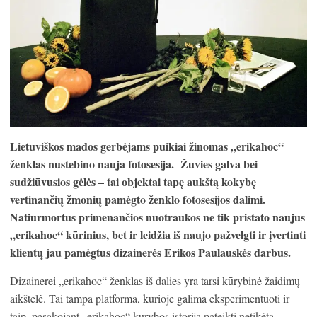
Lietuviškos mados gerbėjams puikiai žinomas „erikahoc“
ženklas nustebino nauja fotosesija. Žuvies galva bei
sudžiūvusios gėlės – tai objektai tapę aukštą kokybę
vertinančių žmonių pamėgto ženklo fotosesijos dalimi.
Natiurmortus primenančios nuotraukos ne tik pristato naujus
„erikahoc“ kūrinius, bet ir leidžia iš naujo pažvelgti ir įvertinti
klientų jau pamėgtus dizainerės Erikos Paulauskės darbus.
Dizainerei „erikahoc“ ženklas iš dalies yra tarsi kūrybinė žaidimų
aikštelė. Tai tampa platforma, kurioje galima eksperimentuoti ir
taip, pasakojant „erikahoc“ kūrybos istoriją pateikti netikėtą