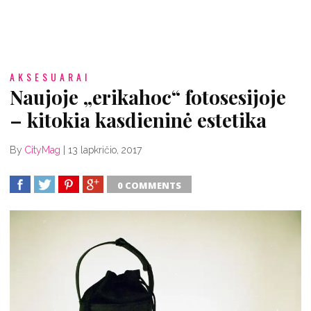
AKSESUARAI
Naujoje „erikahoc“ fotosesijoje
– kitokia kasdieninė estetika
By
CityMag
|
13 lapkričio, 2017
0 COMMENTS
SHARE
TWEET
SHARE
SHARE