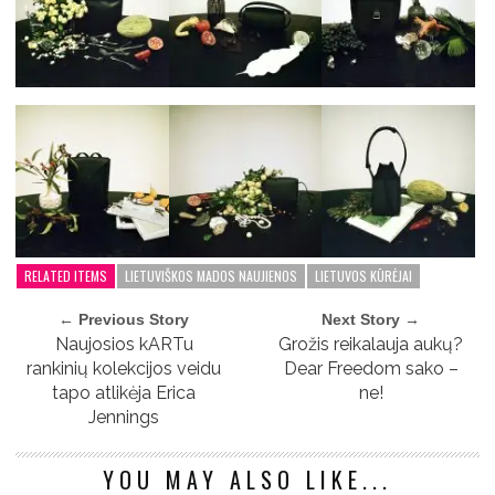
RELATED ITEMS
LIETUVIŠKOS MADOS NAUJIENOS
LIETUVOS KŪRĖJAI
← Previous Story
Next Story →
Naujosios kARTu
Grožis reikalauja aukų?
rankinių kolekcijos veidu
Dear Freedom sako –
tapo atlikėja Erica
ne!
Jennings
YOU MAY ALSO LIKE...