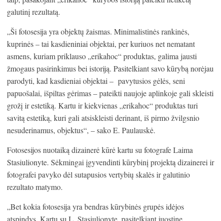
galutinį rezultatą.
„Ši fotosesija yra objektų žaismas. Minimalistinės rankinės,
kuprinės – tai kasdieniniai objektai, per kuriuos net nematant
asmens, kuriam priklauso „erikahoc“ produktas, galima jausti
žmogaus pasirinkimus bei istoriją. Pasitelkiant savo kūrybą norėjau
parodyti, kad kasdieniai objektai – pavytusios gėlės, seni
papuošalai, išpiltas gėrimas – pateikti naujoje aplinkoje gali skleisti
grožį ir estetiką. Kartu ir kiekvienas „erikahoc“ produktas turi
savitą estetiką, kuri gali atsiskleisti derinant, iš pirmo žvilgsnio
nesuderinamus, objektus“, – sako E. Paulauskė.
Fotosesijos nuotaiką dizainerė kūrė kartu su fotografe Laima
Stasiulionyte. Sėkmingai įgyvendinti kūrybinį projektą dizainerei ir
fotografei pavyko dėl sutapusios vertybių skalės ir galutinio
rezultato matymo.
„Bet kokia fotosesija yra bendras kūrybinės grupės idėjos
atspindys. Kartu su L. Stasiulionyte, pasitelkiant juostinę