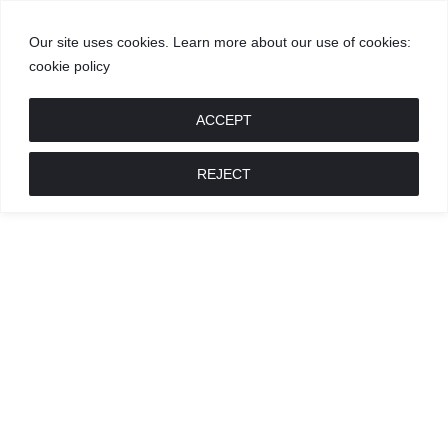
Our site uses cookies. Learn more about our use of cookies:
cookie policy
GROŽIS
MADA
RECEPTAI
POKALBIAI
RENGINIAI
LIETUVIŠKA
MADA
ACCEPT
REJECT