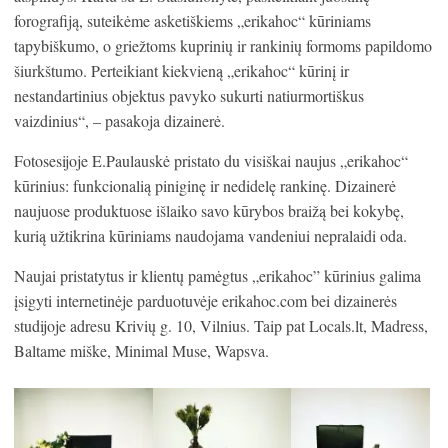
forografiją, suteikėme asketiškiems „erikahoc“ kūriniams
tapybiškumo, o griežtoms kuprinių ir rankinių formoms papildomo
šiurkštumo. Perteikiant kiekvieną „erikahoc“ kūrinį ir
nestandartinius objektus pavyko sukurti natiurmortiškus
vaizdinius“, – pasakoja dizainerė.
Fotosesijoje E.Paulauskė pristato du visiškai naujus „erikahoc“
kūrinius: funkcionalią piniginę ir nedidelę rankinę. Dizainerė
naujuose produktuose išlaiko savo kūrybos braižą bei kokybę,
kurią užtikrina kūriniams naudojama vandeniui nepralaidi oda.
Naujai pristatytus ir klientų pamėgtus „erikahoc” kūrinius galima
įsigyti internetinėje parduotuvėje erikahoc.com bei dizainerės
studijoje adresu Krivių g. 10, Vilnius. Taip pat Locals.lt, Madress,
Baltame miške, Minimal Muse, Wapsva.