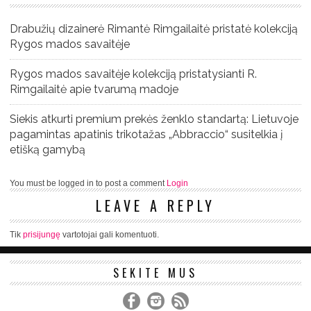
Drabužių dizainerė Rimantė Rimgailaitė pristatė kolekciją
Rygos mados savaitėje
Rygos mados savaitėje kolekciją pristatysianti R.
Rimgailaitė apie tvarumą madoje
Siekis atkurti premium prekės ženklo standartą: Lietuvoje
pagamintas apatinis trikotažas „Abbraccio“ susitelkia į
etišką gamybą
You must be logged in to post a comment
Login
LEAVE A REPLY
Tik
prisijungę
vartotojai gali komentuoti.
SEKITE MUS