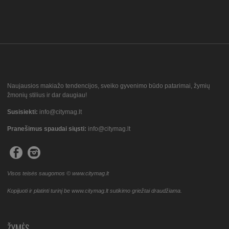
Naujausios makiažo tendencijos, sveiko gyvenimo būdo patarimai, žymių
žmonių stilius ir dar daugiau!
Susisiekti:
info@citymag.lt
Pranešimus spaudai siųsti:
info@citymag.lt
Visos teisės saugomos © www.citymag.lt
Kopijuoti ir platinti turinį be www.citymag.lt sutikimo griežtai draudžiama.
ŽYMĖS