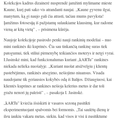
Kolekcijos kadrus dizainerė nusprendė įamžinti mylimame mieste
Kaune, kurį pati sako vis atrandanti naujai. „Kaune gyvenu ilgai,
manytum, ką gi naujo gali čia atrasti, tačiau mums pavyksta!
Įamžinus fotosesiją iš pažįstamų sulaukiame klausimų, kur radome
vieną ar kitą vietą” , – prisimena kūrėja.
Naujoje kolekcijoje pasirodo penki nauji rankinių modeliai – nuo
mini rankinės iki kuprinės. Čia sau tinkančią rankinę suras tiek
patogumui, tiek stiliui pirmenybę teikiančios moterys ir netgi vyrai.
I.Jasinskė mini, kad funkcionalumas kuriant „kARTu” rankines
niekada nelieka nuošalyje. „Kuriant nuolat atsižvelgiu į klientų
pastebėjimus, rankinės atsegimo, nešiojimo niuansus. Visada
naudojame tik geriausios kokybės odą iš Italijos. Džiaugiuosi, kai
klientės kuprines ar rankines nešioja kelerius metus ir dar toli
gražu nenori jų paleisti” , – pasakoja I. Jasinskė.
„kARTu” kviečia išsiskirti ir vasaros sezoną pasitikti
eksperimentuojant spalvomis bei formomis. „Tai saulėtų dienų ir
ilgų jaukių vakarų metas, siekiu, kad visos ir visi jį pasitiktume