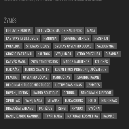
ŽYMĖS
LIETUVOS KŪRĖJAI
LIETUVIŠKOS MADOS NAUJIENOS
MADA
KAS VYKSTA LIETUVOJE
RENGINIAI
RENGINIAI VILNIUJE
RECEPTAI
POKALBIAI
STILIAUS ĮDĖJOS
SVEIKAS GYVENIMO BŪDAS
SALDUMYNAI
GROŽIO PATARIMAI
KALĖDOS
VYRŲ MADA
VEIDO PRIEŽIŪRA
DIZAINAS
GATVĖS MADA
2015 TENDENCIJOS
MADOS NAUJIENOS
KELIONĖS
MAKIAŽAS
MADOS SAVAITĖS
KOSMETIKOS PRIEMONIŲ APŽVALGOS
PLAUKAI
GYVENIMO BŪDAS
MANIKIŪRAS
RENGINIAI KAUNE
RENGINIAI KITUOSE MIESTUOSE
LIETUVIŠKAS KINAS
ĮŽIMYBĖS
DOVANŲ IDĖJOS
KAUNO BOUTIQUE
DERINIAI
RENGINIAI KLAIPĖDOJE
SPORTAS
VAIKŲ MADA
MILANAS
MACAROONS
FOTO
NIUJORKAS
DRABUŽIAI VAIKAMS
PARYŽIUS
RENGI
KNYGOS
GYVŪNAI
RANKŲ DARBO GAMINIAI
TVARI MADA
NATŪRALI KOSMETIKA
KAUNAS