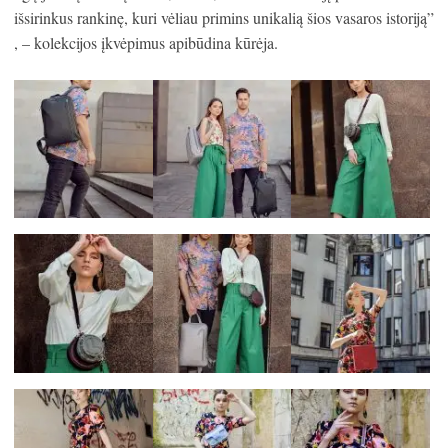
išsirinkus rankinę, kuri vėliau primins unikalią šios vasaros istoriją”
, – kolekcijos įkvėpimus apibūdina kūrėja.