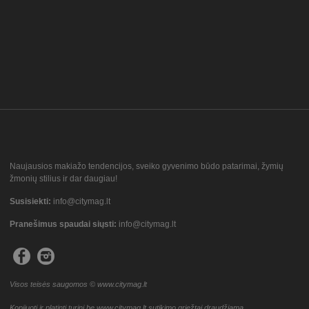
Naujausios makiažo tendencijos, sveiko gyvenimo būdo patarimai, žymių
žmonių stilius ir dar daugiau!
Susisiekti:
info@citymag.lt
Pranešimus spaudai siųsti:
info@citymag.lt
Visos teisės saugomos © www.citymag.lt
Kopijuoti ir platinti turinį be www.citymag.lt sutikimo griežtai draudžiama.