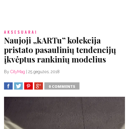
AKSESUARAI
Naujoji „kARTu” kolekcija
pristato pasaulinių tendencijų
įkvėptus rankinių modelius
By
CityMag
|
25 gegužės, 2018
0 COMMENTS
SHARE
TWEET
SHARE
SHARE