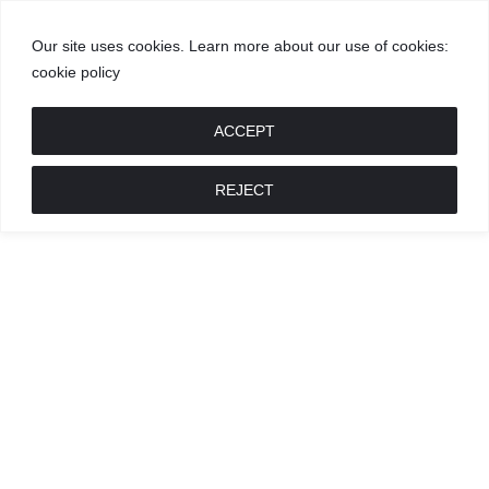
Our site uses cookies. Learn more about our use of cookies:
cookie policy
GROŽIS
MADA
RECEPTAI
POKALBIAI
RENGINIAI
LIETUVIŠKA
MADA
ACCEPT
REJECT