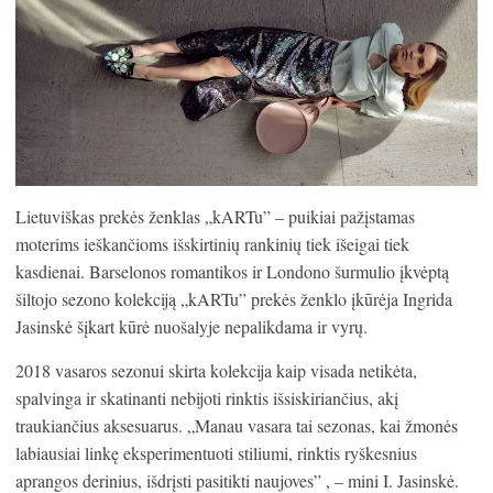
Lietuviškas prekės ženklas „kARTu” – puikiai pažįstamas
moterims ieškančioms išskirtinių rankinių tiek išeigai tiek
kasdienai. Barselonos romantikos ir Londono šurmulio įkvėptą
šiltojo sezono kolekciją „kARTu” prekės ženklo įkūrėja Ingrida
Jasinskė šįkart kūrė nuošalyje nepalikdama ir vyrų.
2018 vasaros sezonui skirta kolekcija kaip visada netikėta,
spalvinga ir skatinanti nebijoti rinktis išsiskiriančius, akį
traukiančius aksesuarus. „Manau vasara tai sezonas, kai žmonės
labiausiai linkę eksperimentuoti stiliumi, rinktis ryškesnius
aprangos derinius, išdrįsti pasitikti naujoves” , – mini I. Jasinskė.