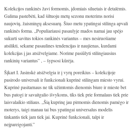
Kolekcijos rankinės žavi formomis, įdomiais siluetais ir detalėmis.
Galima pastebėti, kad šiltuoju metų sezonu moterims norisi
naujovių, žaismingų aksesuarų. Šiuo metu ypatingai stilinga apvali
rankinės forma. „Populiariausi pasaulyje mados namai jau spėjo
sukurti savitus tokios rankinės variantus – mes nesiruošiame
atsilikti, sekame pasaulines tendencijas ir naujienas, kurdami
kolekcijas į jas atsižvelgiame. Norime pasiūlyti stilingiausius
rankinių variantus” , – šypsosi kūrėja.
Šįkart I. Jasinskė atsižvelgia ir į vyrų poreikius – kolekcijoje
pasirodo universali ir funkcionali kuprinė stilingam miesto vyrui.
Kuprinė pasitarnaus ne tik užimtomis dienomis biure ir mieste bet
bus patogi ir savaitgalio išvykoms, tiks tiek prie formalaus tiek prie
laisvalaikio stiliaus. „Šią kuprinę jau pirmomis dienomis pamėgo ir
moterys, taigi manau tai bus ypatingai universalus modelis
tinkantis tiek jam tiek jai. Kuprinė funkcionali, talpi ir
neįpareigojanti.”