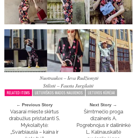
Nuotraukos – Ieva Rudžionytė
Stilistė – Fausta Jurgilaitė
RELATED ITEMS
LIETUVIŠKOS MADOS NAUJIENOS
LIETUVOS KŪRĖJAI
← Previous Story
Next Story →
Vasarai mieste skirtus
Šimtmečio proga
drabužius pristatanti S.
dizaineris A.
Mykolaitytė:
Pogrebnojus ir dailininkė
„Svarbiausia – kaina ir
L. Kalinauskaitė