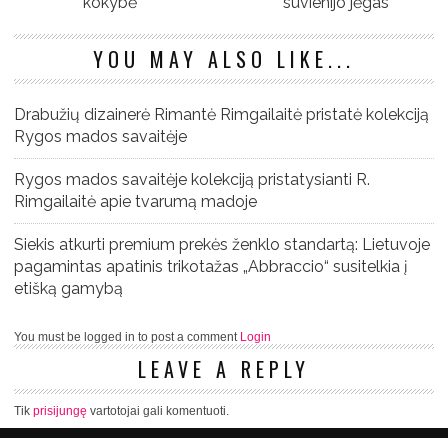
kokybė”
suvienijo jėgas
YOU MAY ALSO LIKE...
Drabužių dizainerė Rimantė Rimgailaitė pristatė kolekciją
Rygos mados savaitėje
Rygos mados savaitėje kolekciją pristatysianti R.
Rimgailaitė apie tvarumą madoje
Siekis atkurti premium prekės ženklo standartą: Lietuvoje
pagamintas apatinis trikotažas „Abbraccio“ susitelkia į
etišką gamybą
You must be logged in to post a comment
Login
LEAVE A REPLY
Tik
prisijungę
vartotojai gali komentuoti.