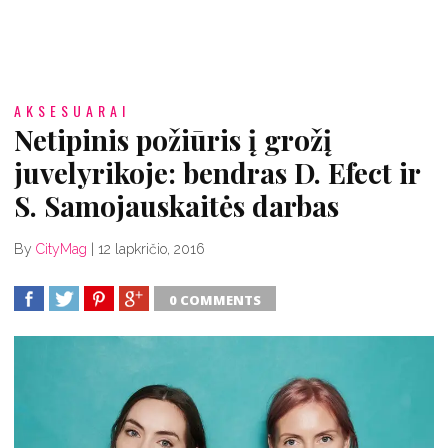
AKSESUARAI
Netipinis požiūris į grožį
juvelyrikoje: bendras D. Efect ir
S. Samojauskaitės darbas
By
CityMag
|
12 lapkričio, 2016
0 COMMENTS
SHARE
TWEET
SHARE
SHARE