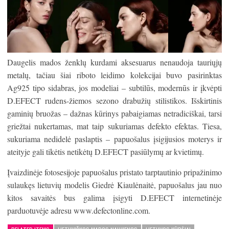
Daugelis mados ženklų kurdami aksesuarus nenaudoja tauriųjų
metalų, tačiau šiai riboto leidimo kolekcijai buvo pasirinktas
Ag925 tipo sidabras, jos modeliai – subtilūs, modernūs ir įkvėpti
D.EFECT rudens-žiemos sezono drabužių stilistikos. Išskirtinis
gaminių bruožas – dažnas kūrinys pabaigiamas netradiciškai, tarsi
griežtai nukertamas, mat taip sukuriamas defekto efektas. Tiesa,
sukuriama nedidelė paslaptis – papuošalus įsigijusios moterys ir
ateityje gali tikėtis netikėtų D.EFECT pasiūlymų ar kvietimų.
Įvaizdinėje fotosesijoje papuošalus pristato tarptautinio pripažinimo
sulaukęs lietuvių modelis Giedrė Kiaulėnaitė, papuošalus jau nuo
kitos savaitės bus galima įsigyti D.EFECT internetinėje
parduotuvėje adresu www.defectonline.com.