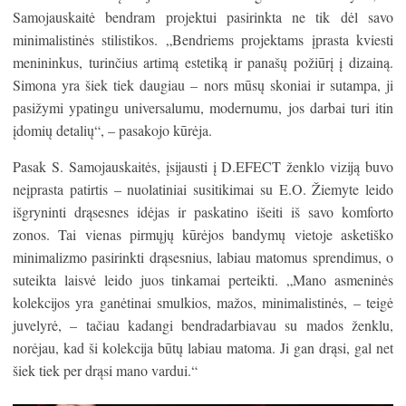
Samojauskaitė bendram projektui pasirinkta ne tik dėl savo
minimalistinės stilistikos. „Bendriems projektams įprasta kviesti
menininkus, turinčius artimą estetiką ir panašų požiūrį į dizainą.
Simona yra šiek tiek daugiau – nors mūsų skoniai ir sutampa, ji
pasižymi ypatingu universalumu, modernumu, jos darbai turi itin
įdomių detalių“, – pasakojo kūrėja.
Pasak S. Samojauskaitės, įsijausti į D.EFECT ženklo viziją buvo
neįprasta patirtis – nuolatiniai susitikimai su E.O. Žiemyte leido
išgryninti drąsesnes idėjas ir paskatino išeiti iš savo komforto
zonos. Tai vienas pirmųjų kūrėjos bandymų vietoje asketiško
minimalizmo pasirinkti drąsesnius, labiau matomus sprendimus, o
suteikta laisvė leido juos tinkamai perteikti. „Mano asmeninės
kolekcijos yra ganėtinai smulkios, mažos, minimalistinės, – teigė
juvelyrė, – tačiau kadangi bendradarbiavau su mados ženklu,
norėjau, kad ši kolekcija būtų labiau matoma. Ji gan drąsi, gal net
šiek tiek per drąsi mano vardui.“