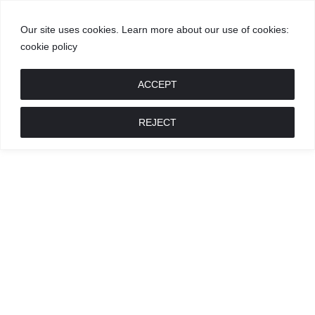
Our site uses cookies. Learn more about our use of cookies:
cookie policy
GROŽIS
MADA
RECEPTAI
POKALBIAI
RENGINIAI
LIETUVIŠKA
MADA
ACCEPT
REJECT