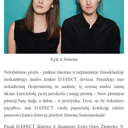
Eglė ir Simona
Netobulumo grožis – puikiai žinomas ir tarptautinėje žiniasklaidoje
nuskambėjęs mados ženklo D.EFECT devizas. Prasidėjęs nuo
netradicinių eksperimentų su audiniu, šį sezoną mados namų
tikslas kurti kitokį grožį persikelia į naują plotmę – buvo pristatyta
pirmoji batų linija, o dabar – ir juvelyrika. Tiesa, ne be išskirtinės
pagalbos, mat D.EFECT vardu papuošalų kolekciją sukūrė
jaunosios kartos lietuvių juvelyrė Simona Samojauskaitė.
Pasak D.EFECT įkūrėjos ir dizainerės Eglės Onos Žiemytės, S.