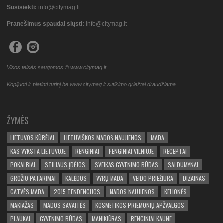
Susisiekti:
info@citymag.lt
Pranešimus spaudai siųsti:
info@citymag.lt
Visos teisės saugomos © www.citymag.lt
Kopijuoti ir platinti turinį be www.citymag.lt sutikimo griežtai draudžiama.
ŽYMĖS
LIETUVOS KŪRĖJAI
LIETUVIŠKOS MADOS NAUJIENOS
MADA
KAS VYKSTA LIETUVOJE
RENGINIAI
RENGINIAI VILNIUJE
RECEPTAI
POKALBIAI
STILIAUS ĮDĖJOS
SVEIKAS GYVENIMO BŪDAS
SALDUMYNAI
GROŽIO PATARIMAI
KALĖDOS
VYRŲ MADA
VEIDO PRIEŽIŪRA
DIZAINAS
GATVĖS MADA
2015 TENDENCIJOS
MADOS NAUJIENOS
KELIONĖS
MAKIAŽAS
MADOS SAVAITĖS
KOSMETIKOS PRIEMONIŲ APŽVALGOS
PLAUKAI
GYVENIMO BŪDAS
MANIKIŪRAS
RENGINIAI KAUNE