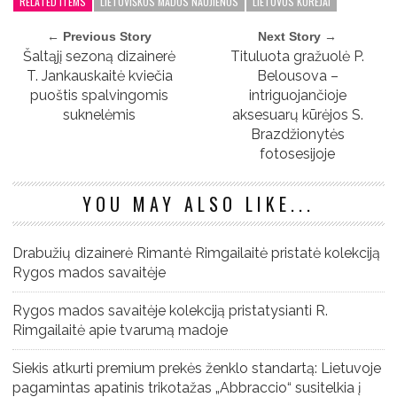
RELATED ITEMS
LIETUVIŠKOS MADOS NAUJIENOS
LIETUVOS KŪRĖJAI
← Previous Story
Next Story →
Šaltąjį sezoną dizainerė
Tituluota gražuolė P.
T. Jankauskaitė kviečia
Belousova –
puoštis spalvingomis
intriguojančioje
suknelėmis
aksesuarų kūrėjos S.
Brazdžionytės
fotosesijoje
YOU MAY ALSO LIKE...
Drabužių dizainerė Rimantė Rimgailaitė pristatė kolekciją
Rygos mados savaitėje
Rygos mados savaitėje kolekciją pristatysianti R.
Rimgailaitė apie tvarumą madoje
Siekis atkurti premium prekės ženklo standartą: Lietuvoje
pagamintas apatinis trikotažas „Abbraccio“ susitelkia į