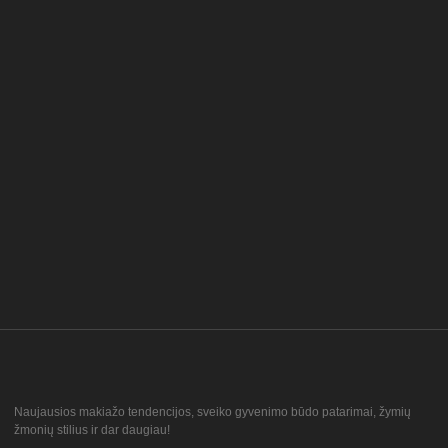
Naujausios makiažo tendencijos, sveiko gyvenimo būdo patarimai, žymių
žmonių stilius ir dar daugiau!