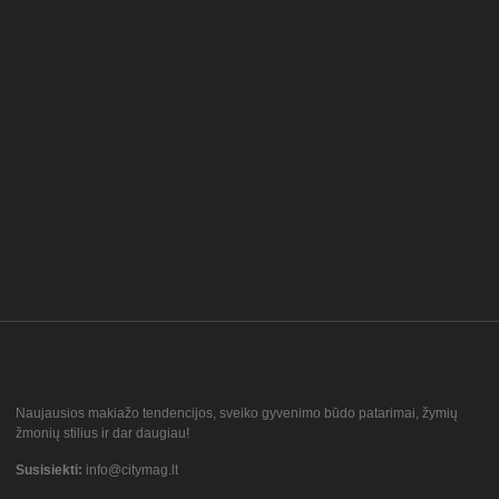
Naujausios makiažo tendencijos, sveiko gyvenimo būdo patarimai, žymių
žmonių stilius ir dar daugiau!
Susisiekti:
info@citymag.lt