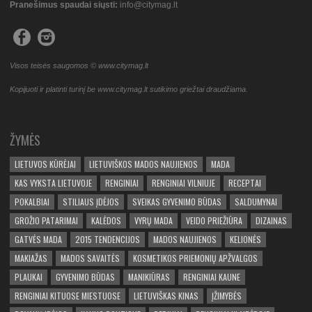
Pranešimus spaudai siųsti:
info@citymag.lt
Visos teisės saugomos © www.citymag.lt
Kopijuoti ir platinti turinį be www.citymag.lt sutikimo griežtai draudžiama.
ŽYMĖS
LIETUVOS KŪRĖJAI
LIETUVIŠKOS MADOS NAUJIENOS
MADA
KAS VYKSTA LIETUVOJE
RENGINIAI
RENGINIAI VILNIUJE
RECEPTAI
POKALBIAI
STILIAUS ĮDĖJOS
SVEIKAS GYVENIMO BŪDAS
SALDUMYNAI
GROŽIO PATARIMAI
KALĖDOS
VYRŲ MADA
VEIDO PRIEŽIŪRA
DIZAINAS
GATVĖS MADA
2015 TENDENCIJOS
MADOS NAUJIENOS
KELIONĖS
MAKIAŽAS
MADOS SAVAITĖS
KOSMETIKOS PRIEMONIŲ APŽVALGOS
PLAUKAI
GYVENIMO BŪDAS
MANIKIŪRAS
RENGINIAI KAUNE
RENGINIAI KITUOSE MIESTUOSE
LIETUVIŠKAS KINAS
ĮŽIMYBĖS