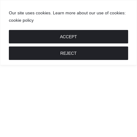
Our site uses cookies. Learn more about our use of cookies:
cookie policy
GROŽIS
MADA
RECEPTAI
POKALBIAI
RENGINIAI
LIETUVIŠKA
MADA
ACCEPT
REJECT