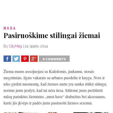
MADA
Pasiruoškime stilingai žiemai
By
CityMag
|
24 spalio, 2014
0 COMMENTS
SHARE
TWEET
SHARE
SHARE
Žiema mums asocijuojasi su Kalėdomis, jaukumu, storais
megztiniais, ilgais vakarais su arbatos puodeliu ir knyga. Nors ir
teko girdėti nuomonių, kad žiemos metu yra sunku išlikti stilingu,
norime jums įrodyti, kad tai nėra tiesa. Siūlome jums peržiūrėti
mūsų parinktus žieminius „must have“ drabužius bei aksesuarus,
kurie jūs įkvėps ir padės jums pasiruošti žiemos sezonui.