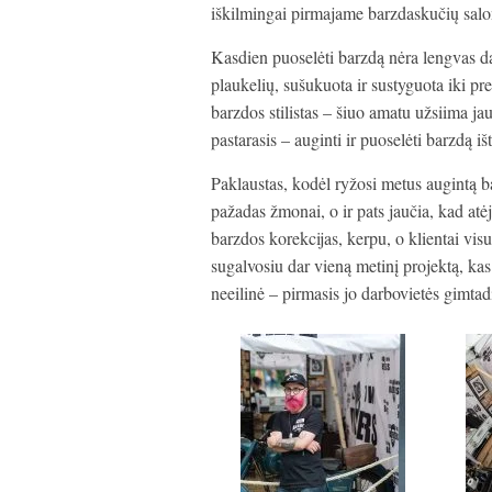
iškilmingai pirmajame barzdaskučių salo
Kasdien puoselėti barzdą nėra lengvas darb
plaukelių, sušukuota ir sustyguota iki p
barzdos stilistas – šiuo amatu užsiima jau
pastarasis – auginti ir puoselėti barzdą iš
Paklaustas, kodėl ryžosi metus augintą ba
pažadas žmonai, o ir pats jaučia, kad atė
barzdos korekcijas, kerpu, o klientai visu
sugalvosiu dar vieną metinį projektą, ka
neeilinė – pirmasis jo darbovietės gimtadie