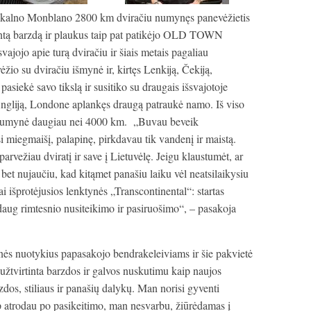
o kalno Monblano 2800 km dviračiu numynęs panevėžietis
intą barzdą ir plaukus taip pat patikėjo OLD TOWN
ojo apie turą dviračiu ir šiais metais pagaliau
žio su dviračiu išmynė ir, kirtęs Lenkiją, Čekiją,
asiekė savo tikslą ir susitiko su draugais išsvajotoje
r Angliją, Londone aplankęs draugą patraukė namo. Iš viso
s numynė daugiau nei 4000 km. „Buvau beveik
i miegmaišį, palapinę, pirkdavau tik vandenį ir maistą.
rvežiau dviratį ir save į Lietuvėlę. Jeigu klaustumėt, ar
 bet nujaučiu, kad kitąmet panašiu laiku vėl neatsilaikysiu
bai išprotėjusios lenktynės „Transcontinental“: startas
a daug rimtesnio nusiteikimo ir pasiruošimo“, – pasakoja
ės nuotykius papasakojo bendrakeleiviams ir šie pakvietė
 užtvirtinta barzdos ir galvos nuskutimu kaip naujos
dos, stiliaus ir panašių dalykų. Man norisi gyventi
p atrodau po pasikeitimo, man nesvarbu, žiūrėdamas į