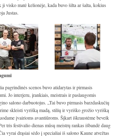
 ji visko matė kelionėje, kada buvo šilta ar šalta, kokius
ja Justas.
angumi
 pagrindinės scenos buvo atidarytas ir pirmasis
i. Jo interjeru, įrankiais, meistrais ir paslaugomis
ugino salono darbuotojus. „Tai buvo pirmasis barzdaskučių
me skleisti vyrišką madą, stilių ir vyriško grožio vyrišką
iduodame įvairioms avantiūroms. Šįkart iškraustėme beveik
 Per tris festivalio dienas mūsų meistrų rankas išbandė daug
 Čia vyrai drąsiai sėdo į specialiai iš salono Kaune atvežtas