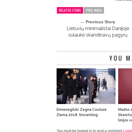
RELATED ITEMS
VYRŲ MADA
← Previous Story
Lietuvių minimalistai Danijoje
sulaukė skandinavų pagyrų
YOU M
Ermenegildo Zegna Couture
Mados ž
Žiema 2018: Snowriting
Skersto
linijos 
You must be logged in to post a comment
Logi