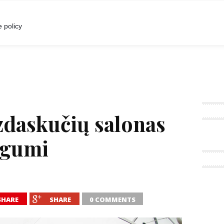
I
POKALBIAI
RENGINIAI
LIETUVIŠKA MADA
 policy
zdaskučių salonas
ngumi
SHARE
SHARE
0 COMMENTS