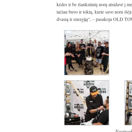
kėdes ir be išankstinių norų atsidavė į me
tačiau buvo ir tokių, kurie savo noru išėj
dvasią ir energiją“, – pasakoja OLD
Nuotrauk