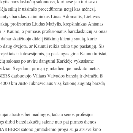
kytis barzdaskučių salonuose, kuriuose jau turi savo
lėja stilių ir užsirašo procedūroms netgi kas mėnesį.
jantys barzdas: dainininkas Linas Adomaitis, Lietuvos
aktą, profesorius Liudas Mažylis, krepšininkas Antanas
isi iš Kauno, o pirmasis profesionalus barzdaskučių salonas
 dabar skaičiuoja didelį ištikimų klientų srautą, kurie
o daug dvejota, ar Kaunui reikia tokio tipo paslaugų. Šis
jektais ir fotosesijomis, jų paslaugas giria Kauno turistai,
učių salonas po atviru dangumi Karklėje vykusiame
aizdžiai. Švęsdami pirmąjį gimtadienį jie nuskuto metus
S darbuotojo Viliaus Vaivados barzdą ir dviračiu iš
io 4000 km Justo Juknevičiaus visą kelionę augintą barzdą
 naujai atrastos bei madingos, tačiau senos profesijos
jęs dirbti barzdaskučių salone nuo pat pirmos dienos
RBERS salono gimtadienio proga su ja atsisveikino