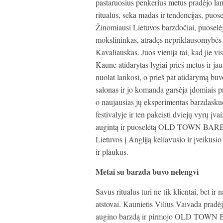
pastaruosius penkerius metus pradėjo lan
ritualus, seka madas ir tendencijas, puose
Žinomiausi Lietuvos barzdočiai, puoselė
mokslininkas, atradęs nepriklausomybės 
Kavaliauskas. Juos vienija tai, kad jie v
Kaune atidarytas lygiai prieš metus ir jau
nuolat lankosi, o prieš pat atidarymą buv
salonas ir jo komanda garsėja įdomiais pro
o naujausias jų eksperimentas barzdask
festivalyje ir ten pakeisti dviejų vyrų įv
augintą ir puoselėtą OLD TOWN BARBER
Lietuvos į Angliją keliavusio ir įveikus
ir plaukus.
Metai su barzda buvo nelengvi
Savus ritualus turi ne tik klientai, bet ir
atstovai. Kaunietis Vilius Vaivada pradė
augino barzdą ir pirmojo OLD TOWN BA