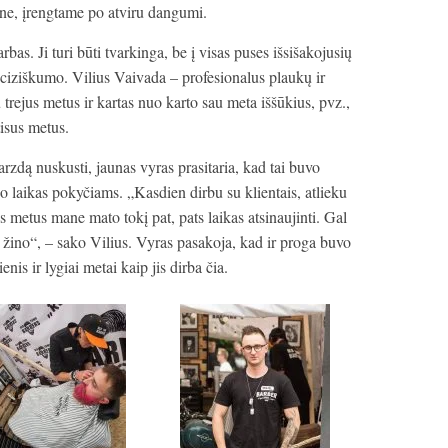
ne, įrengtame po atviru dangumi.
as. Ji turi būti tvarkinga, be į visas puses išsišakojusių
reciziškumo. Vilius Vaivada – profesionalus plaukų ir
 trejus metus ir kartas nuo karto sau meta iššūkius, pvz.,
tisus metus.
rzdą nuskusti, jaunas vyras prasitaria, kad tai buvo
jo laikas pokyčiams. „Kasdien dirbu su klientais, atlieku
s metus mane mato tokį pat, pats laikas atsinaujinti. Gal
s žino“, – sako Vilius. Vyras pasakoja, kad ir proga buvo
nis ir lygiai metai kaip jis dirba čia.