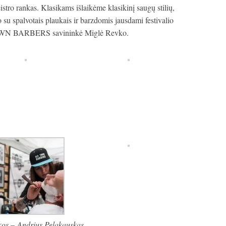
istro rankas. Klasikams išlaikėme klasikinį saugų stilių,
o su spalvotais plaukais ir barzdomis jausdami festivalio
 TOWN BARBERS savininkė Miglė Revko.
os – Andrius Pelakauskas