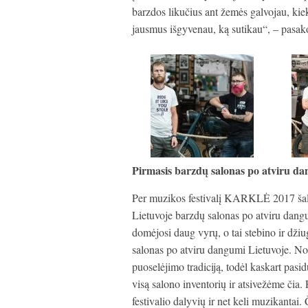
barzdos likučius ant žemės galvojau, kiek
jausmus išgyvenau, ką sutikau“, – pasako
Pirmasis barzdų salonas po atviru d
Per muzikos festivalį KARKLĖ 2017 šalia
Lietuvoje barzdų salonas po atviru dangum
domėjosi daug vyrų, o tai stebino ir dži
salonas po atviru dangumi Lietuvoje. Nori
puoselėjimo tradiciją, todėl kaskart pas
visą salono inventorių ir atsivežėme čia.
festivalio dalyvių ir net keli muzikantai.