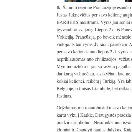
Iki Šamoni regione Prancūzijoje esanči
Justas Juknevičius per savo kelionę aug
BARBERS meistrams. Vyras jau seniai svaj
įgyvendino svajonę. Liepos 2 d. iš Panevė
Vokietiją, Prancūziją, po beveik mėnesio p
vietoje. Iš ten vyras dviračiu pasiekė i
per savo keliones nuo liepos 2 d. vyra
nepriklausomas nuo civilizacijos, vežiaus
Mynimo užteko ir jau su vežėjų pagalba pa
dar kartą važiuočiau, atsakyčiau, kad ne,
kokiai kelionei, reikėtų į Turkiją. Yra la
Belgijoje, o finišas Istambule, bet reiki
Justinas.
Grįždamas mikroautobusiuku savo kelion
kartu vykti į Karklę. Draugystės pradžia
pradžios simboliu. „Nesureikšminu išvaiz
įdomiai ir išbandyti naujus dalykus. Kai