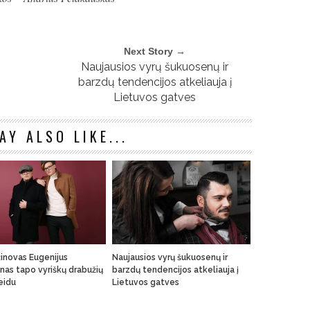
Next Story →
Naujausios vyrų šukuosenų ir
barzdų tendencijos atkeliauja į
Lietuvos gatves
AY ALSO LIKE...
inovas Eugenijus
Naujausios vyrų šukuosenų ir
nas tapo vyriškų drabužių
barzdų tendencijos atkeliauja į
veidu
Lietuvos gatves
n