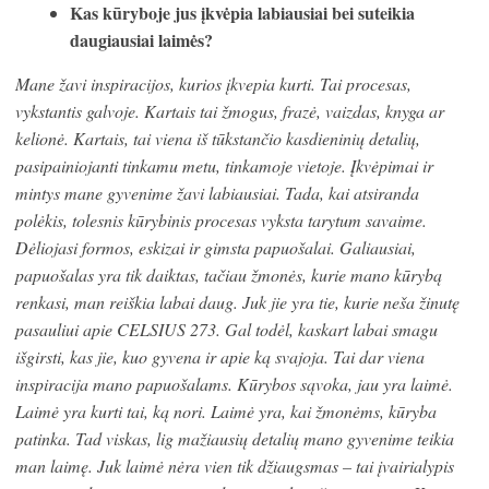
Kas kūryboje jus įkvėpia labiausiai bei suteikia
daugiausiai laim
ės
?
Mane žavi inspiracijos, kurios įkvepia kurti. Tai procesas,
vykstantis galvoje. Kartais tai žmogus, frazė, vaizdas, knyga ar
kelionė. Kartais, tai viena iš tūkstančio kasdieninių detalių,
pasipainiojanti tinkamu metu, tinkamoje vietoje. Įkvėpimai ir
mintys mane gyvenime žavi labiausiai. Tada, kai atsiranda
polėkis, tolesnis kūrybinis procesas vyksta tarytum savaime.
Dėliojasi formos, eskizai ir gimsta papuošalai. Galiausiai,
papuošalas yra tik daiktas, tačiau žmonės, kurie mano kūrybą
renkasi, man reiškia labai daug. Juk jie yra tie, kurie neša žinutę
pasauliui apie CELSIUS 273. Gal todėl, kaskart labai smagu
išgirsti, kas jie, kuo gyvena ir apie ką svajoja. Tai dar viena
inspiracija mano papuošalams. Kūrybos sąvoka, jau yra laimė.
Laimė yra kurti tai, ką nori. Laimė yra, kai žmonėms, kūryba
patinka. Tad viskas, lig mažiausių detalių mano gyvenime teikia
man laimę. Juk laimė nėra vien tik džiaugsmas – tai įvairialypis