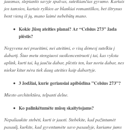
jausmas, slepiantis savyje spalvas, suteikiančias gyvumo. Kartais
jos tamsios, kartais ryškios ar blankiai romantiškos, bet ištrynus
bent vieną iš jų, mano laimė nebebūtų mano.
Kokie Jūsų ateities planai? Ar “Celsius 273” žada
plėstis?
Negyvenu nei praeitimi, nei ateitimi, o visą dėmesį sutelkiu į
dabartį. Šiuo metu stengiuosi susikoncentruoti į tai, kas vyksta
aplink, kurti tai, ką jaučiu dabar, plėstis ten, kur noriu dabar, nes
niekur kitur nėra tiek daug ateities kaip dabartyje.
3 žodžiai, kurie geriausiai apibūdina ”Celsius 273”?
Miesto architektūra, telpanti delne.
Ko palinkėtumėte mūsų skaitytojams?
Nepaliaukite stebėti, kurti ir jausti. Stebėkite, kad pažintumėt
pasaulį, kurkite, kad gyventumėte savo pasaulyje, kuriame jums