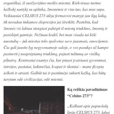
organiškai, iš susižavėjimo meilės miestui. Kiekvienas turime
kažkokį santykį su aplinka, žmonėmis ir visu tuo, kas mus supa.
Veikiausiai CELSIUS 273 idėja formavosi manyje jau ilgą laiką,
tik neradau tinkamos ekspresijos jai išreikšti. Pastebiu, kad
žmonės vis labiau stengiasi pabėgti iš miestų triukšmo, žmonių ir
pasislėpti gamtoje. Nežinau kodėl, bet man visada tai kėlė
nuostabą – juk miestas toks spalvotas savo jausmais, emocijomis.
Čia gali jaustis lyg negyvenamoje saloje, o vos pasukęs už kampo
pasinerti į neaprėpiamą triukšmą, pajusti tuštumą ar visišką
pilnatvę. Kontrastai esantys čia, kur pinasi įvairiausi gyvenimai,
istorijos, pastatai, laikmečiai, kvapai ir skoniai – mane įkvepia
ieškoti ir atrasti. Galbūt tai ir pastūmėjo sukurti kažką, kas būtų
tarytum odė civilizacijai, odė miestui.
Ką reiškia pavadinimas
“Celsius 273”?
„Kalbant apie papuošalų
liniją CELSIUS 273, labai