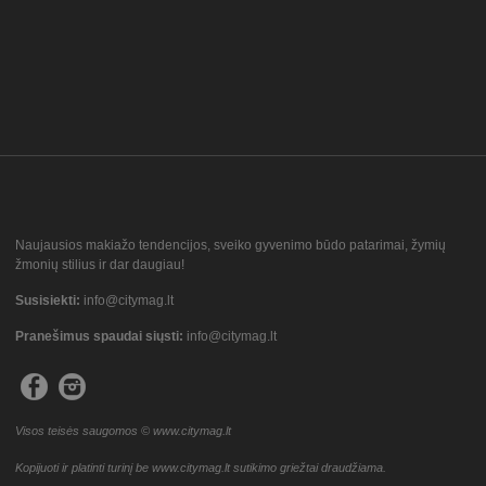
Naujausios makiažo tendencijos, sveiko gyvenimo būdo patarimai, žymių
žmonių stilius ir dar daugiau!
Susisiekti:
info@citymag.lt
Pranešimus spaudai siųsti:
info@citymag.lt
Visos teisės saugomos © www.citymag.lt
Kopijuoti ir platinti turinį be www.citymag.lt sutikimo griežtai draudžiama.