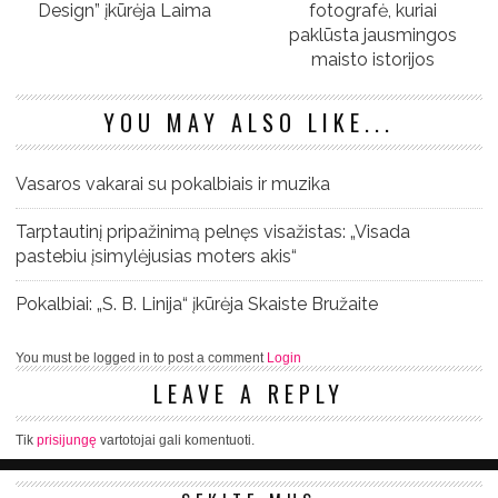
Design” įkūrėja Laima
fotografė, kuriai
paklūsta jausmingos
maisto istorijos
YOU MAY ALSO LIKE...
Vasaros vakarai su pokalbiais ir muzika
Tarptautinį pripažinimą pelnęs visažistas: „Visada
pastebiu įsimylėjusias moters akis“
Pokalbiai: „S. B. Linija“ įkūrėja Skaiste Bružaite
You must be logged in to post a comment
Login
LEAVE A REPLY
Tik
prisijungę
vartotojai gali komentuoti.