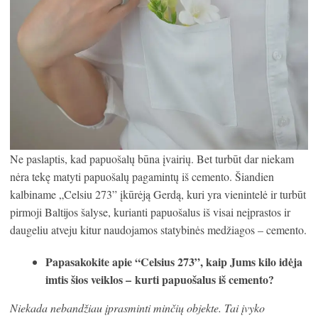
Ne paslaptis, kad papuošalų būna įvairių. Bet turbūt dar niekam
nėra tekę matyti papuošalų pagamintų iš cemento. Šiandien
kalbiname „Celsiu 273” įkūrėją Gerdą, kuri yra vienintelė ir turbūt
pirmoji Baltijos šalyse, kurianti papuošalus iš visai neįprastos ir
daugeliu atveju kitur naudojamos statybinės medžiagos – cemento.
Papasakokite apie “Celsius 273”, kaip Jums kilo idėja
imtis šios veiklos –
kurti papuošalus iš cemento?
Niekada nebandžiau įprasminti minčių objekte. Tai įvyko