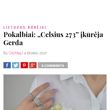
LIETUVOS KŪRĖJAI
Pokalbiai: „Celsius 273” įkūrėja
Gerda
By
CityMag
|
4 birželio, 2017
0 COMMENTS
SHARE
TWEET
SHARE
SHARE