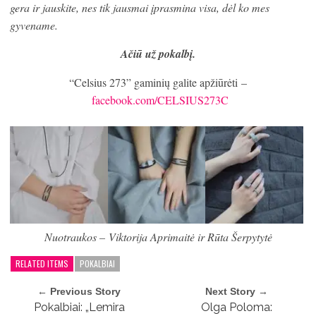
gera ir jauskite, nes tik jausmai įprasmina visa, dėl ko mes
gyvename.
Ačiū už pokalbį.
“Celsius 273” gaminių galite apžiūrėti –
facebook.com/CELSIUS273C
Nuotraukos – Viktorija Aprimaitė ir Rūta Šerpytytė
RELATED ITEMS
POKALBIAI
← Previous Story
Next Story →
Pokalbiai: „Lemira
Olga Poloma: