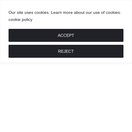
Our site uses cookies. Learn more about our use of cookies:
cookie policy
GROŽIS
MADA
RECEPTAI
POKALBIAI
RENGINIAI
LIETUVIŠKA
MADA
ACCEPT
REJECT