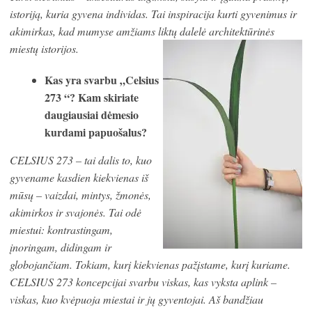
istoriją, kuria gyvena individas. Tai inspiracija kurti gyvenimus ir
akimirkas, kad mumyse amžiams liktų dalelė architektūrinės
miestų istorijos.
Kas yra svarbu „Celsius
273 “? Kam skiriate
daugiausiai dėmesio
kurdami papuošalus?
CELSIUS 273 – tai dalis to, kuo
gyvename kasdien kiekvienas iš
mūsų – vaizdai, mintys, žmonės,
akimirkos ir svajonės. Tai odė
miestui: kontrastingam,
įnoringam, didingam ir
globojančiam. Tokiam, kurį kiekvienas pažįstame, kurį kuriame.
CELSIUS 273 koncepcijai svarbu viskas, kas vyksta aplink –
viskas, kuo kvėpuoja miestai ir jų gyventojai. Aš bandžiau