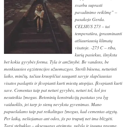
svarbu suprasti
pavadinimo reikšmę” –
pasakojo Gerda.
CELSIUS 273 – tai
temperatūra, įprasminanti
atšiauriausią klimatą
visatoje. -273 C – riba,
kurią pasiekus, išnyksta
bet kokia gyvybės forma. Tyla ir amžinybė. Be vandens, be
menkiausios egzistencijos užuomazgos. Sterili būsena, neturinti
laiko, minčių, tačiau kruopščiai sauganti savyje slapčiausias
visatos paslaptis ir įkvepianti kurti miestų utopijas. Įkvepianti kurti
save. Cementas taip pat neturi gyvybės, neturi tol, kol jos
nesuteikia žmogus. Betoninių konstrukcijų pastatas yra lyg
vaiduoklis, jei tarp jo sienų nevyksta gyvenimas. Mano
papuošalams taip pat reikalingas žmogus, kad cementas atgytų.
Per laiką, nešiojamas ant odos, jis po truputį net ima blizgėti.
Tarsi stebuklas – aksesuaras atgimsta, sušyla ir įgauna prasmę,