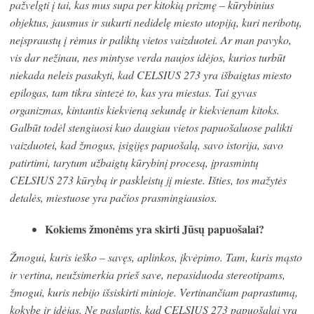
pažvelgti į tai, kas mus supa per kitokią prizmę – kūrybinius
objektus, jausmus ir sukurti nedidelę miesto utopiją, kuri neribotų,
neįspraustų į rėmus ir paliktų vietos vaizduotei. Ar man pavyko,
vis dar nežinau, nes mintyse verda naujos idėjos, kurios turbūt
niekada neleis pasakyti, kad CELSIUS 273 yra išbaigtas miesto
epilogas, tam tikra sintezė to, kas yra miestas. Tai gyvas
organizmas, kintantis kiekvieną sekundę ir kiekvienam kitoks.
Galbūt todėl stengiuosi kuo daugiau vietos papuošaluose palikti
vaizduotei, kad žmogus, įsigijęs papuošalą, savo istorija, savo
patirtimi, tarytum užbaigtų kūrybinį procesą, įprasmintų
CELSIUS 273 kūrybą ir paskleistų jį mieste. Išties, tos mažytės
detalės, miestuose yra pačios prasmingiausios.
Kokiems žmonėms yra skirti Jūsų papuošalai?
Žmogui, kuris ieško – savęs, aplinkos, įkvėpimo. Tam, kuris mąsto
ir vertina, neužsimerkia prieš save, nepasiduoda stereotipams,
žmogui, kuris nebijo išsiskirti minioje. Vertinančiam paprastumą,
kokybę ir idėjas. Ne paslaptis, kad CELSIUS 273 papuošalai yra