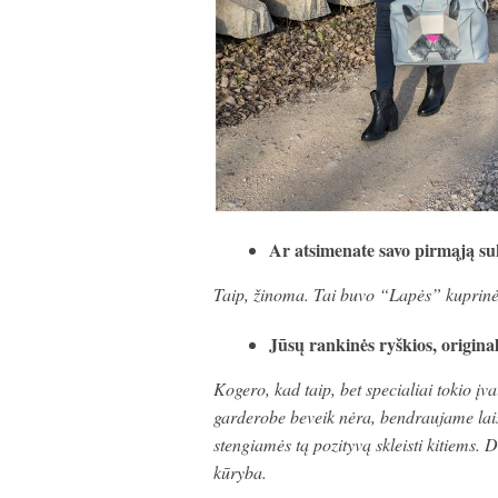
Ar atsimenate savo pirmąją s
Taip, žinoma. Tai buvo “Lapės” kuprinė. 
Jūsų rankinės ryškios, original
Kogero, kad taip, bet specialiai tokio į
garderobe beveik nėra, bendraujame la
stengiamės tą pozityvą skleisti kitiems. 
kūryba.