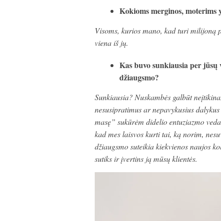
Kokioms merginos, moterims y
Visoms, kurios mano, kad turi milijoną p
viena iš jų.
Kas buvo sunkiausia per jūsų v
džiaugsmo?
Sunkiausia? Nuskambės galbūt neįtikina
nesusipratimus ar nepavykusius dalykus
masę” sukūrėm didelio entuziazmo vedamos
kad mes laisvos kurti tai, ką norim, nes
džiaugsmo suteikia kiekvienos naujos kol
sutiks ir įvertins ją mūsų klientės.