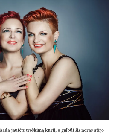
da jautėte troškimą kurti, o galbūt šis noras atėjo