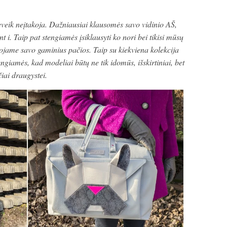
veik neįtakoja. Dažniausiai klausomės savo vidinio AŠ,
nt i. Taip pat stengiamės įsiklausyti ko nori bei tikisi mūsų
šiojame savo gaminius pačios. Taip su kiekviena kolekcija
ngiamės, kad modeliai būtų ne tik idomūs, išskirtiniai, bet
čiai draugystei.