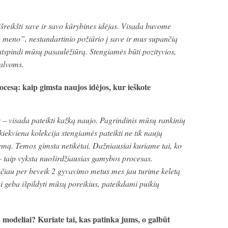
šreikšti save ir savo kūrybines idėjas. Visada buvome
 meno”, nestandartinio požiūrio į save ir mus supančią
 atspindi mūsų pasaulėžiūrą. Stengiamės būti pozityvios,
palvoms.
cesą: kaip gimsta naujos idėjos, kur ieškote
s – visada pateikti kažką naujo. Pagrindinis mūsų rankinių
kiekviena kolekcija stengiamės pateikti ne tik naujų
 temą. Temos gimsta netikėtai. Dažniausiai kuriame tai, ko
– taip vyksta nuoširdžiausias gamybos procesas.
čiau per beveik 2 gyvavimo metus mes jau turime keletą
ai geba išpildyti mūsų poreikius, pateikdami puikių
 modeliai? Kuriate tai, kas patinka jums, o galbūt