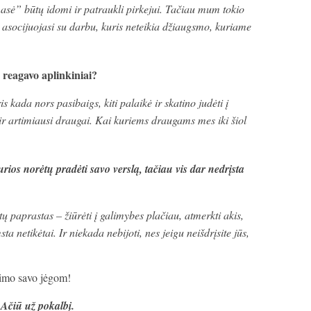
asė” būtų idomi ir patraukli pirkejui. Tačiau mum tokio
asocijuojasi su darbu, kuris neteikia džiaugsmo, kuriame
ą reagavo aplinkiniai?
s kada nors pasibaigs, kiti palaikė ir skatino judėti į
 ir artimiausi draugai. Kai kuriems draugams mes iki šiol
os norėtų pradėti savo verslą, tačiau vis dar nedrįsta
tų paprastas – žiūrėti į galimybes plačiau, atmerkti akis,
sta netikėtai. Ir niekada nebijoti, nes jeigu neišdrįsite jūs,
jimo savo jėgom!
Ačiū už pokalbį.