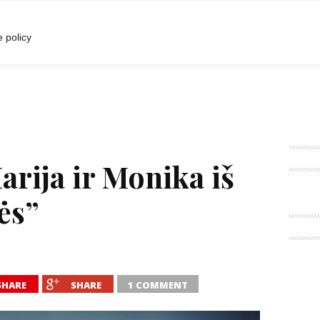
I
POKALBIAI
RENGINIAI
LIETUVIŠKA MADA
 policy
arija ir Monika iš
ės”
SHARE
SHARE
1 COMMENT