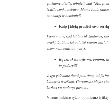
galėtume plėstis, tobulėti, kad “Marga m
žodžio sunku nebuvo. Mums žodis sunku 
tu neaugi ir netobulėji.
Kaip į idėją pradėti savo versl
Vieni manė, kad tai bus tik žaidimas, kuri
priekį. Labiausiai palaikė šeimos nariai
esam neprastas pavyzdys.
Ką pasakytumėte merginoms, kuri
to padaryti?
Jeigu galėtume duoti patarimą, tai jis bu
klausytis ir ieškoti. Geriausios idėjos gim
kažkas tai padarys pirmiau.
Visoms linkime ryžto, optimizmo ir tikė