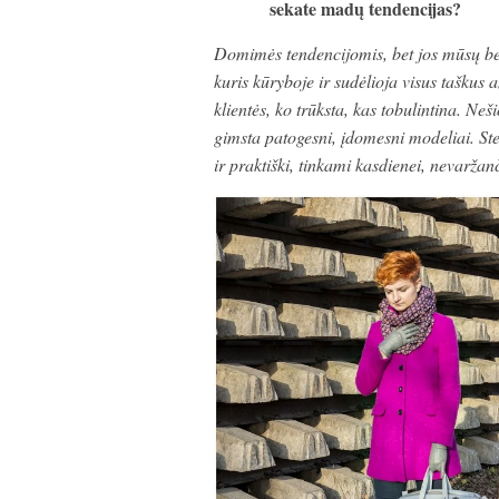
sekate madų tendencijas?
Domimės tendencijomis, bet jos mūsų be
kuris kūryboje ir sudėlioja visus taškus a
klientės, ko trūksta, kas tobulintina. Ne
gimsta patogesni, įdomesni modeliai. Ste
ir praktiški, tinkami kasdienei, nevaržan