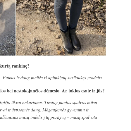
ukurtą rankinę?
Puikus ir daug meilės iš aplinkinių susilaukęs modelis.
ios bei nestokojančios dėmesio. Ar tokios esate ir jūs?
vaizdžio tikrai nekuriame. Tiesiog juodos spalvos mūsų
isvai ir šypsomės daug. Mėgaujamės gyvenimu ir
Didžiausias mūsų indėlis į tą pozityvą – mūsų spalvota