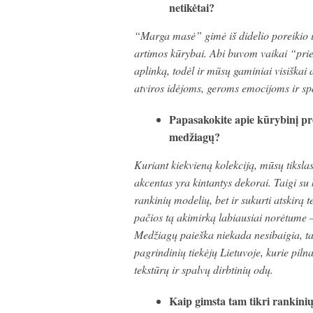
netikėtai?
“Marga masė” gimė iš didelio poreikio i
artimos kūrybai. Abi buvom vaikai “prie
aplinką, todėl ir mūsų gaminiai visiškai
atviros idėjoms, geroms emocijoms ir s
Papasakokite apie kūrybinį pro
medžiagų?
Kuriant kiekvieną kolekciją, mūsų tiksla
akcentas yra kintantys dekorai. Taigi su 
rankinių modelių, bet ir sukurti atskirą
pačios tą akimirką labiausiai norėtume 
Medžiagų paieška niekada nesibaigia, ta
pagrindinių tiekėjų Lietuvoje, kurie piln
tekstūrų ir spalvų dirbtinių odų.
Kaip gimsta tam tikri rankinių