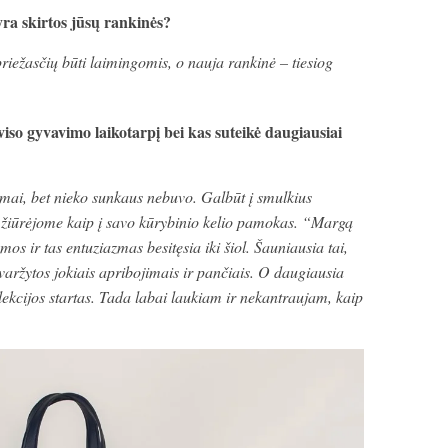
ra skirtos jūsų rankinės?
riežasčių būti laimingomis, o nauja rankinė – tiesiog
iso gyvavimo laikotarpį bei kas suteikė daugiausiai
mai, bet nieko sunkaus nebuvo. Galbūt į smulkius
 žiūrėjome kaip į savo kūrybinio kelio pamokas. “Margą
 ir tas entuziazmas besitęsia iki šiol. Šauniausia tai,
uvaržytos jokiais apribojimais ir pančiais. O daugiausia
ekcijos startas. Tada labai laukiam ir nekantraujam, kaip