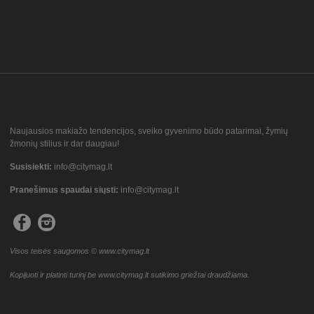
Naujausios makiažo tendencijos, sveiko gyvenimo būdo patarimai, žymių
žmonių stilius ir dar daugiau!
Susisiekti:
info@citymag.lt
Pranešimus spaudai siųsti:
info@citymag.lt
Visos teisės saugomos © www.citymag.lt
Kopijuoti ir platinti turinį be www.citymag.lt sutikimo griežtai draudžiama.