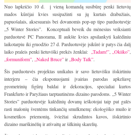
Nuo lapkričio 10 d. į vieną komandą susibūrę penki lietuvių
mados kūrėjai kvies susipažinti su jų kurtais drabužiais,
papuošalais, aksesuarais bei dovanomis pop-up tipo parduotuvėje
„5 Winter Stories”. Konceptuali beveik du mėnesius veiksianti
parduotuvė PC Panorama, II aukšte kvies apsilankyti kalėdiniu
laikotarpiu iki gruodžio 27 d. Parduotuvėje įsikūrė ir patys čia dalį
laiko praleis penki lietuviški prekės ženklai:
„Tadam!”
,
„Okiiko”
,
„formuniform”
,
„Naked Bruce”
ir
„Body Talk”
.
Šis parduotuvės projektas unikalus ir savo lietuvišku išskirtiniu
interjeru – čia eksponuojami įvairias parodas apkeliavę
geometrinių figūrų baldai ir dekoracijos, specialiai kurtos
Frankfurto ir Paryžiaus tarptautinėms dizaino parodoms. „5 Winter
Stories” parduotuvėje kalėdinių dovanų ieškotojai taip pat galės
rasti malonių šventėms tinkančių smulkmenų: ekologiško muilo ir
kosmetikos priemonių, šviežiai skrudintos kavos, išskirtinio
dizaino marškinėlių ir atšvaitų ar šilkinių skarelių.