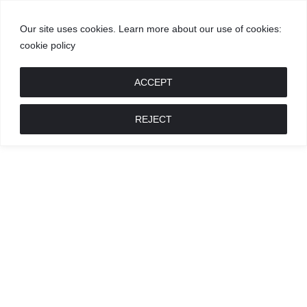
Our site uses cookies. Learn more about our use of cookies:
cookie policy
GROŽIS
MADA
RECEPTAI
POKALBIAI
RENGINIAI
LIETUVIŠKA
MADA
ACCEPT
REJECT