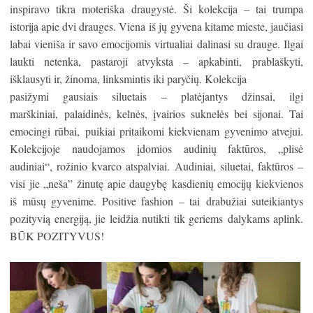
inspiravo tikra moteriška draugystė. Ši kolekcija – tai trumpa
istorija apie dvi drauges. Viena iš jų gyvena kitame mieste, jaučiasi
labai vieniša ir savo emocijomis virtualiai dalinasi su drauge. Ilgai
laukti netenka, pastaroji atvyksta – apkabinti, prablaškyti,
išklausyti ir, žinoma, linksmintis iki paryčių. Kolekcija
pasižymi gausiais siluetais – platėjantys džinsai, ilgi
marškiniai, palaidinės, kelnės, įvairios suknelės bei sijonai. Tai
emocingi rūbai, puikiai pritaikomi kiekvienam gyvenimo atvejui.
Kolekcijoje naudojamos įdomios audinių faktūros, „plisė
audiniai“, rožinio kvarco atspalviai. Audiniai, siluetai, faktūros –
visi jie „neša” žinutę apie daugybę kasdienių emocijų kiekvienos
iš mūsų gyvenime. Positive fashion – tai drabužiai suteikiantys
pozityvią energiją, jie leidžia nutikti tik geriems dalykams aplink.
BŪK POZITYVUS!