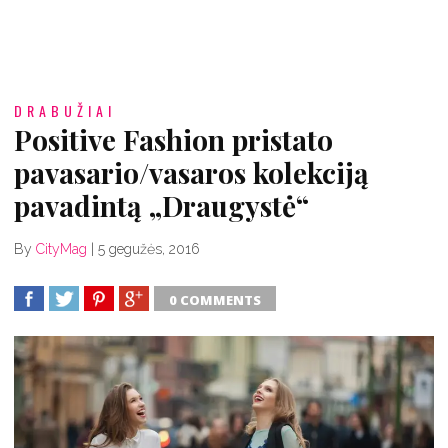
DRABUŽIAI
Positive Fashion pristato
pavasario/vasaros kolekciją
pavadintą „Draugystė“
By
CityMag
|
5 gegužės, 2016
0 COMMENTS
SHARE
TWEET
SHARE
SHARE