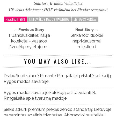
Stilistas : Evaldas Valantiejus
Už vietas dėkojame : HOF viešbučiui bei Rhodos restoranui
RELATED ITEMS
LIETUVIŠKOS MADOS NAUJIENOS
LIETUVOS KŪRĖJAI
← Previous Story
Next Story →
T. Jankauskaitės nauja
„erikahoc” duoklė
kolekcija – vasaros
nepriklausomai
švenčių mylėtojoms
miestietei
YOU MAY ALSO LIKE...
Drabužių dizainerė Rimantė Rimgailaitė pristatė kolekciją
Rygos mados savaitėje
Rygos mados savaitėje kolekciją pristatysianti R.
Rimgailaitė apie tvarumą madoje
Siekis atkurti premium prekės ženklo standartą: Lietuvoje
pagamintas apatinis trikotažas „Abbraccio“ susitelkia į