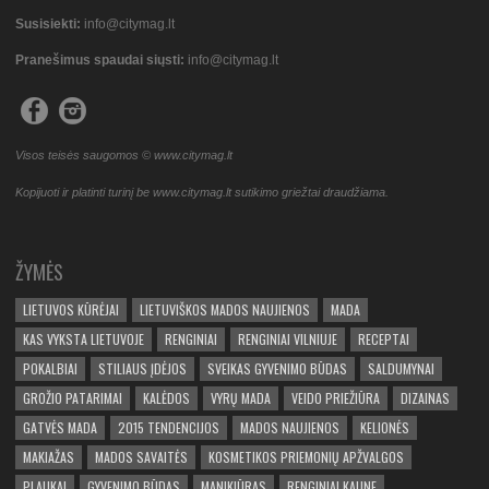
Susisiekti:
info@citymag.lt
Pranešimus spaudai siųsti:
info@citymag.lt
Visos teisės saugomos © www.citymag.lt
Kopijuoti ir platinti turinį be www.citymag.lt sutikimo griežtai draudžiama.
ŽYMĖS
LIETUVOS KŪRĖJAI
LIETUVIŠKOS MADOS NAUJIENOS
MADA
KAS VYKSTA LIETUVOJE
RENGINIAI
RENGINIAI VILNIUJE
RECEPTAI
POKALBIAI
STILIAUS ĮDĖJOS
SVEIKAS GYVENIMO BŪDAS
SALDUMYNAI
GROŽIO PATARIMAI
KALĖDOS
VYRŲ MADA
VEIDO PRIEŽIŪRA
DIZAINAS
GATVĖS MADA
2015 TENDENCIJOS
MADOS NAUJIENOS
KELIONĖS
MAKIAŽAS
MADOS SAVAITĖS
KOSMETIKOS PRIEMONIŲ APŽVALGOS
PLAUKAI
GYVENIMO BŪDAS
MANIKIŪRAS
RENGINIAI KAUNE