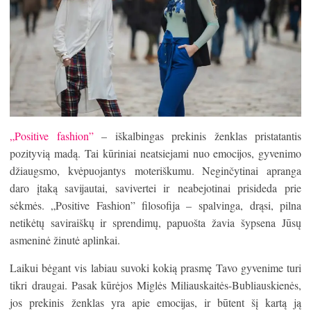
„Positive fashion”
– iškalbingas prekinis ženklas pristatantis
pozityvią madą. Tai kūriniai neatsiejami nuo emocijos, gyvenimo
džiaugsmo, kvėpuojantys moteriškumu. Neginčytinai apranga
daro įtaką savijautai, savivertei ir neabejotinai prisideda prie
sėkmės. „Positive Fashion” filosofija – spalvinga, drąsi, pilna
netikėtų saviraiškų ir sprendimų, papuošta žavia šypsena Jūsų
asmeninė žinutė aplinkai.
Laikui bėgant vis labiau suvoki kokią prasmę Tavo gyvenime turi
tikri draugai. Pasak kūrėjos Miglės Miliauskaitės-Bubliauskienės,
jos prekinis ženklas yra apie emocijas, ir būtent šį kartą ją