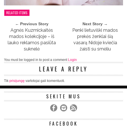
RELATED ITEMS
← Previous Story
Next Story →
Agnės Kuzmickaitės
Penki lietuviški mados
mados kolekcijoje – iš
prekės ženklai šią
lauko reklamos pasiūta
vasarą Nidoje kviečia
suknelė
žaisti su smėliu
You must be logged in to post a comment
Login
LEAVE A REPLY
Tik
prisijungę
vartotojai gali komentuoti.
SEKITE MUS
FACEBOOK