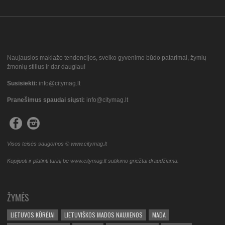
Naujausios makiažo tendencijos, sveiko gyvenimo būdo patarimai, žymių
žmonių stilius ir dar daugiau!
Susisiekti:
info@citymag.lt
Pranešimus spaudai siųsti:
info@citymag.lt
Visos teisės saugomos © www.citymag.lt
Kopijuoti ir platinti turinį be www.citymag.lt sutikimo griežtai draudžiama.
ŽYMĖS
LIETUVOS KŪRĖJAI
LIETUVIŠKOS MADOS NAUJIENOS
MADA