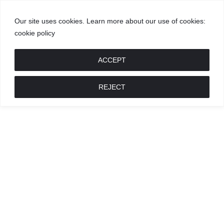
Our site uses cookies. Learn more about our use of cookies:
cookie policy
GROŽIS
MADA
RECEPTAI
POKALBIAI
RENGINIAI
LIETUVIŠKA
MADA
ACCEPT
REJECT