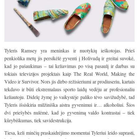
Tyleris Ramsey yra meninkas ir nuotykių ieškotojas. Prieš
penkiolika metų jis persikėlė gyventi į Holivudą ir greitai suvokė,
kad jo pašaukimas – tai keliavimas po visą pasaulį ir darbas su
tokiais televizijos projektais kaip The Real World, Making the
Video ir Survivor. Nors jis dirbo režisieriumi ar prodiuseriu, kartais
tekdavo ir būti ekstremalaus sporto laidų vedėju ar profesionaliu
keliautoju. Didelę žymę jo vaikystėje paliko tėvo savižudybė, tad
Tyleris išsiskiria milžiniška aistra gyvenimui ir… alkoholiui. Šios
dvi priešybės nulėmė, kad jo gyvenimą valdo kontrastai – tiek
kūrybiškumas, tiek savidestrukcija.
Tiesa, keli minčių praskaidrėjimo momentai Tyleriui leido suprasti,