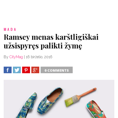
MADA
Ramsey menas karštligiškai
užsispyręs palikti žymę
By
CityMag
|
16 birželio, 2016
0 COMMENTS
SHARE
TWEET
SHARE
SHARE