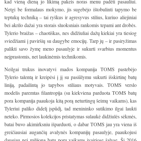
kad vieną dieną jo likimą pakeis noras menu padėti pasauliui.
Netgi be formalaus mokymo, jis sugebėjo ištobulinti tapymo be
teptukų techniką – tai ryškus ir agresyvus stilius, kuriuo aliejiniai
bei akrilo dažai yra storais sluoksniais rankomis tepami ant drobės.
Tylerio braižas – chaotiškas, nes didžiuliai dažų kiekiai yra tiesiog
sviedžiami į paviršių su daugybe emocijų. Tarp jų – ir pasiryžimas
palikti savo žymę meno pasaulyje ir sukurti svarbius momentus
neįprastomis, net laukinėmis technikomis.
Neilgai trukus inovatyvi mados kompanija TOMS pastebėjo
Tylerio talentą ir kreipėsi į jį su pasiūlymu sukurti išskirtinę batų
liniją, padailintą jo tapybos stiliaus motyvais. TOMS verslo
modelis paremtas filantropija (su kiekviena parduota TOMS batų
pora kompanija paaukoja kitą porą neturtingų šeimų vaikams), kas
Tyleriui paliko didelį įspūdį, tad menininko sutikimo ilgai laukti
neteko. Pirmosios kolekcijos pristatymas sulaukė didžiulės sėkmės,
batai buvo akimirksniu išparduoti, o dabar TOMS jau yra viena iš
greičiausiai augančių avalynės kompanijų pasaulyje, paaukojusi
daugiau nei milijoną batų porų vaikams įvairiose šalyse. Šį 2016