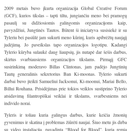
2009 metais buvo įkurta organizacija Global Creative Forum
(GCF), kurios tikslas – tapti tiltu, jungiančiu meno bei pramogų
pasaulį su didžiosiomis galingomis organizacijoms kaip,
pavyzdžiui, Jungtinės Tautos. Būtent ši iniciatyva susisiekė ir su
Tyleriu bei pasiūlė jam sukurti meno kūrinį, kuris apibrėžtų naująjį
judėjimą. Jo paveikslas tapo organizacijos logotipu. Kadangi
Tylerio kūryba sulaukė daug liaupsių, jis nutapė dar šešis darbus,
skirtus svarbiausiems organizacijos tikslams. Pirmąjį GFC
susirinkimą moderavo Billas Clintonas, jam padėjo Jungtinių
Tautų generalinis sekretorius Ban Ki-moonas. Tylerio sukurti
darbai buvo įteikti Samueliui Jacksonui, Ki-moonui, Mariai Bello,
Billui Rouhana. Prisidėjimas prie tokios veiklos sustiprino Tylerio
atsidavimą filantropiškai veiklai ir tikslams, svarbesniems nei
individo norai.
Tyleris ir toliau kuria galingus darbus, kurie keičia žmonių
gyvenimus ir skatina į problemas žiūrėti naujai. Šiuo metu jis dirba
su video instaliacija, pavadinta “Blood for Blood”, kurią remia