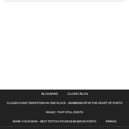
BLOG BAND
CLASSIC BLOG
CLASSICS AND TRADITIONS IN ONE PLACE – BARBERSHOP IN THE HEART OF PORTO
MAGIC, THAT STILL EXISTS
MARK YOUR SKIN – BEST TATTOO STUDIOS BASED IN PORTO
PIRMAS