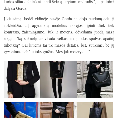
kurios siūta delninė atspindi šviesą tarytum veidrodis’’, – patirtimi
dalijasi Gerda.
Į klausimą, kodėl vidinėje pusėje Gerda naudojo raudoną odą, ji
atskleidžia: ,,Į apyrankių modelius norėjosi įpinti šiek tiek
kontrasto, žaismingumo. Juk ir moteris, dėvėdama juodą mažą
elegantišką suknelę, ar visada velkasi tik juodos spalvos apatinį
trikotažą? Gal kitiems tai tik mažos detalės, bet, sutikime, be jų
gyvenimas nebūtų toks gražus. Mes juk moterys…’’