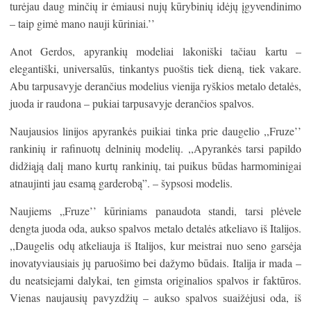
turėjau daug minčių ir ėmiausi nujų kūrybinių idėjų įgyvendinimo
– taip gimė mano nauji kūriniai.’’
Anot Gerdos, apyrankių modeliai lakoniški tačiau kartu –
elegantiški, universalūs, tinkantys puoštis tiek dieną, tiek vakare.
Abu tarpusavyje derančius modelius vienija ryškios metalo detalės,
juoda ir raudona – pukiai tarpusavyje derančios spalvos.
Naujausios linijos apyrankės puikiai tinka prie daugelio ,,Fruze’’
rankinių ir rafinuotų delninių modelių. ,,Apyrankės tarsi papildo
didžiąją dalį mano kurtų rankinių, tai puikus būdas harmominigai
atnaujinti jau esamą garderobą”. – šypsosi modelis.
Naujiems „Fruze’’ kūriniams panaudota standi, tarsi plėvele
dengta juoda oda, aukso spalvos metalo detalės atkeliavo iš Italijos.
,,Daugelis odų atkeliauja iš Italijos, kur meistrai nuo seno garsėja
inovatyviausiais jų paruošimo bei dažymo būdais. Italija ir mada –
du neatsiejami dalykai, ten gimsta originalios spalvos ir faktūros.
Vienas naujausių pavyzdžių – aukso spalvos suaižėjusi oda, iš