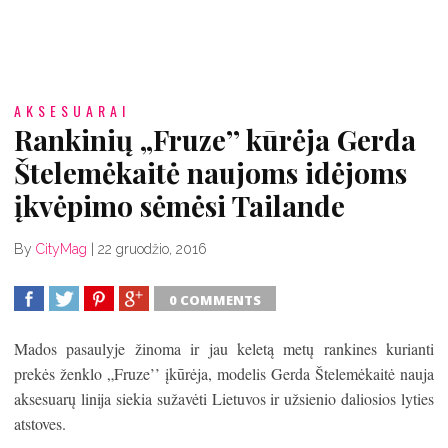
AKSESUARAI
Rankinių „Fruze’’ kūrėja Gerda
Štelemėkaitė naujoms idėjoms
įkvėpimo sėmėsi Tailande
By
CityMag
|
22 gruodžio, 2016
0 COMMENTS
SHARE
TWEET
SHARE
SHARE
Mados pasaulyje žinoma ir jau keletą metų rankines kurianti
prekės ženklo „Fruze’’ įkūrėja, modelis Gerda Štelemėkaitė nauja
aksesuarų linija siekia sužavėti Lietuvos ir užsienio daliosios lyties
atstoves.