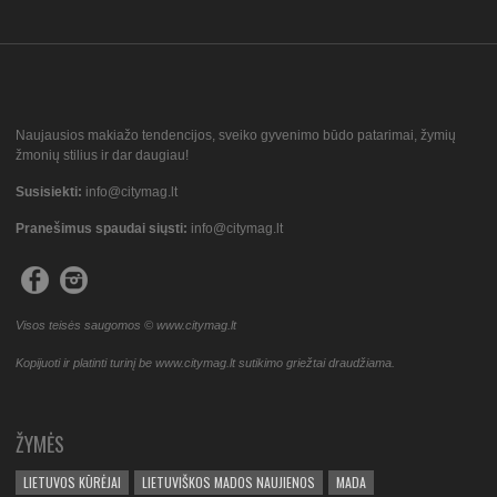
Naujausios makiažo tendencijos, sveiko gyvenimo būdo patarimai, žymių
žmonių stilius ir dar daugiau!
Susisiekti:
info@citymag.lt
Pranešimus spaudai siųsti:
info@citymag.lt
Visos teisės saugomos © www.citymag.lt
Kopijuoti ir platinti turinį be www.citymag.lt sutikimo griežtai draudžiama.
ŽYMĖS
LIETUVOS KŪRĖJAI
LIETUVIŠKOS MADOS NAUJIENOS
MADA