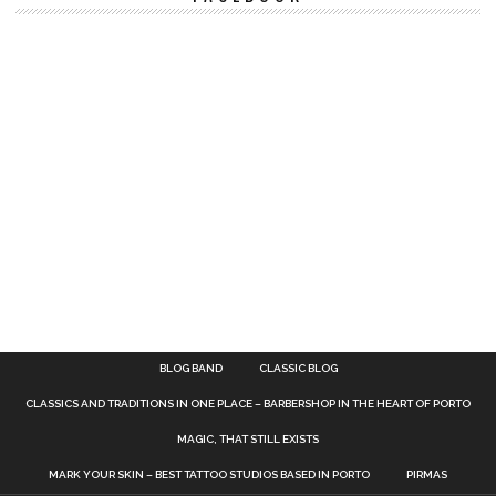
BLOG BAND
CLASSIC BLOG
CLASSICS AND TRADITIONS IN ONE PLACE – BARBERSHOP IN THE HEART OF PORTO
MAGIC, THAT STILL EXISTS
MARK YOUR SKIN – BEST TATTOO STUDIOS BASED IN PORTO
PIRMAS