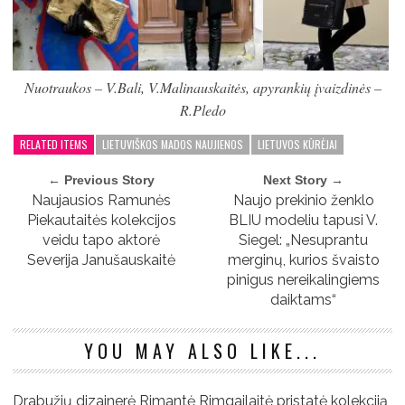
Nuotraukos – V.Bali, V.Malinauskaitės, apyrankių įvaizdinės –
R.Pledo
RELATED ITEMS
LIETUVIŠKOS MADOS NAUJIENOS
LIETUVOS KŪRĖJAI
← Previous Story
Next Story →
Naujausios Ramunės
Naujo prekinio ženklo
Piekautaitės kolekcijos
BLIU modeliu tapusi V.
veidu tapo aktorė
Siegel: „Nesuprantu
Severija Janušauskaitė
merginų, kurios švaisto
pinigus nereikalingiems
daiktams“
YOU MAY ALSO LIKE...
Drabužių dizainerė Rimantė Rimgailaitė pristatė kolekciją