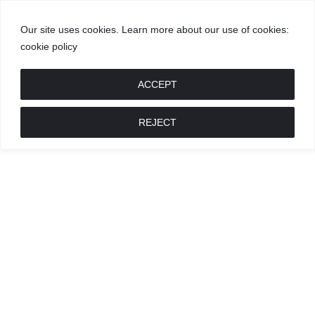
Our site uses cookies. Learn more about our use of cookies:
cookie policy
GROŽIS
MADA
RECEPTAI
POKALBIAI
RENGINIAI
LIETUVIŠKA
MADA
ACCEPT
REJECT