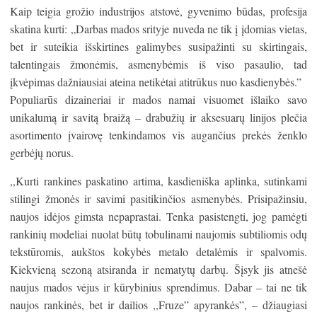
Kaip teigia grožio industrijos atstovė, gyvenimo būdas, profesija
skatina kurti: „Darbas mados srityje nuveda ne tik į įdomias vietas,
bet ir suteikia išskirtines galimybes susipažinti su skirtingais,
talentingais žmonėmis, asmenybėmis iš viso pasaulio, tad
įkvėpimas dažniausiai ateina netikėtai atitrūkus nuo kasdienybės.”
Populiarūs dizaineriai ir mados namai visuomet išlaiko savo
unikalumą ir savitą braižą – drabužių ir aksesuarų linijos plečia
asortimento įvairovę tenkindamos vis augančius prekės ženklo
gerbėjų norus.
,,Kurti rankines paskatino artima, kasdieniška aplinka, sutinkami
stilingi žmonės ir savimi pasitikinčios asmenybės. Prisipažinsiu,
naujos idėjos gimsta nepaprastai. Tenka pasistengti, jog pamėgti
rankinių modeliai nuolat būtų tobulinami naujomis subtiliomis odų
tekstūromis, aukštos kokybės metalo detalėmis ir spalvomis.
Kiekvieną sezoną atsiranda ir nematytų darbų. Šįsyk jis atnešė
naujus mados vėjus ir kūrybinius sprendimus. Dabar – tai ne tik
naujos rankinės, bet ir dailios ,,Fruze” apyrankės”, – džiaugiasi