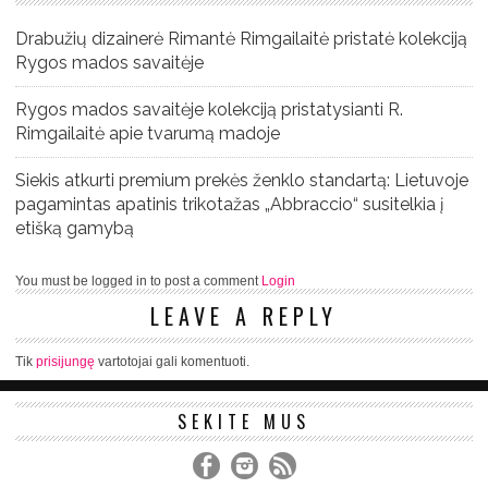
Drabužių dizainerė Rimantė Rimgailaitė pristatė kolekciją
Rygos mados savaitėje
Rygos mados savaitėje kolekciją pristatysianti R.
Rimgailaitė apie tvarumą madoje
Siekis atkurti premium prekės ženklo standartą: Lietuvoje
pagamintas apatinis trikotažas „Abbraccio“ susitelkia į
etišką gamybą
You must be logged in to post a comment
Login
LEAVE A REPLY
Tik
prisijungę
vartotojai gali komentuoti.
SEKITE MUS