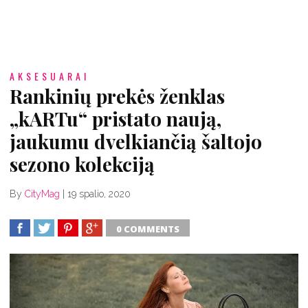
AKSESUARAI
Rankinių prekės ženklas
„kARTu“ pristato naują,
jaukumu dvelkiančią šaltojo
sezono kolekciją
By
CityMag
|
19 spalio, 2020
0 COMMENTS
SHARE
TWEET
SHARE
SHARE