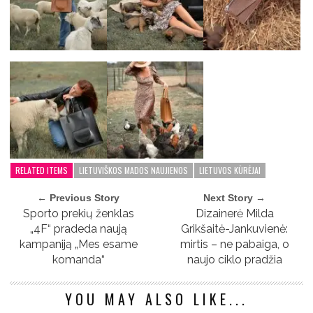
RELATED ITEMS
LIETUVIŠKOS MADOS NAUJIENOS
LIETUVOS KŪRĖJAI
← Previous Story
Next Story →
Sporto prekių ženklas
Dizainerė Milda
„4F“ pradeda naują
Grikšaitė-Jankuvienė:
kampaniją „Mes esame
mirtis – ne pabaiga, o
komanda“
naujo ciklo pradžia
YOU MAY ALSO LIKE...