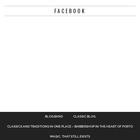
FACEBOOK
BLOG BAND
CLASSIC BLOG
CLASSICS AND TRADITIONS IN ONE PLACE – BARBERSHOP IN THE HEART OF PORTO
MAGIC, THAT STILL EXISTS