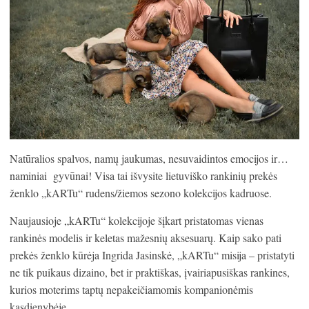
Natūralios spalvos, namų jaukumas, nesuvaidintos emocijos ir…
naminiai
gyvūnai! Visa tai išvysite lietuviško rankinių prekės
ženklo „kARTu“ rudens/žiemos sezono kolekcijos kadruose.
Naujausioje „kARTu“ kolekcijoje šįkart pristatomas vienas
rankinės modelis ir keletas mažesnių aksesuarų. Kaip sako pati
prekės ženklo kūrėja Ingrida Jasinskė, „kARTu“ misija – pristatyti
ne tik puikaus dizaino, bet ir praktiškas, įvairiapusiškas rankines,
kurios moterims taptų nepakeičiamomis kompanionėmis
kasdienybėje.