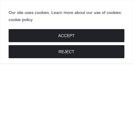
Our site uses cookies. Learn more about our use of cookies:
cookie policy
GROŽIS
MADA
RECEPTAI
POKALBIAI
RENGINIAI
LIETUVIŠKA
MADA
ACCEPT
REJECT