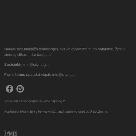
Naujausios makiažo tendencijos, sveiko gyvenimo būdo patarimai, žymių
žmonių stilius ir dar daugiau!
Susisiekti:
info@citymag.lt
Pranešimus spaudai siųsti:
info@citymag.lt
Visos teisės saugomos © www.citymag.lt
Kopijuoti ir platinti turinį be www.citymag.lt sutikimo griežtai draudžiama.
ŽYMĖS