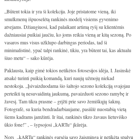
„Būtent tokia ir yra ši kolekcija. Joje pristatome vieną, iki
smulkmenų išpuoselėtą rankinės modelį visiems gyvenimo
atvejams. Džiaugiuosi, kad palaikant artimą ryšį su klientėmis
dažniausiai puikiai jaučiu, ko joms reikia vieną ar kitą sezoną. Po
vasaros mus visus užklupo darbingas periodas, tad ši
minimalistinė, ypač talpi rankinė, tikiu, yra būtent tai, kas aktualu
šiuo metu“ – sako kūrėja.
Paklausta, kaip gimė tokios netikėtos fotosesijos idėja, I. Jasinskė
atsakė turinti puikią komandą, kuri naujų užmojų niekad
nestokoja. „Įsivaizduodama šio šaltojo sezono kolekciją svajojau
perteikti tą nesuvaidintą jaukumą, pavaizduoti sezono ramybę ir
žavesį. Tam tikra prasme – grįžti prie savo žemiškųjų šaknų.
Fotografė, su kuria bendradarbiaujame, pasiūlė nuostabią vietą
šiems kadrams įamžinti. Ir štai, rankinės tikro žavaus lietuviško
ūkio fone!” , – šypsojosi „kARTu“ įkūrėja.
Nors
„kARTu“ rankinės garsėja savo žaisminga ir netikėta spalvų