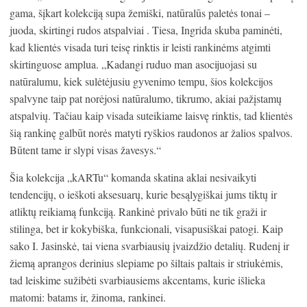
gama, šįkart kolekciją supa žemiški, natūralūs paletės tonai –
juoda, skirtingi rudos atspalviai . Tiesa, Ingrida skuba paminėti,
kad klientės visada turi teisę rinktis ir leisti rankinėms atgimti
skirtinguose amplua. „Kadangi ruduo man asocijuojasi su
natūralumu, kiek sulėtėjusiu gyvenimo tempu, šios kolekcijos
spalvyne taip pat norėjosi natūralumo, tikrumo, akiai pažįstamų
atspalvių. Tačiau kaip visada suteikiame laisvę rinktis, tad klientės
šią rankinę galbūt norės matyti ryškios raudonos ar žalios spalvos.
Būtent tame ir slypi visas žavesys.“
Šia kolekcija „kARTu“ komanda skatina aklai nesivaikyti
tendencijų, o ieškoti aksesuarų, kurie besąlygiškai jums tiktų ir
atliktų reikiamą funkciją. Rankinė privalo būti ne tik graži ir
stilinga, bet ir kokybiška, funkcionali, visapusiškai patogi. Kaip
sako I. Jasinskė, tai viena svarbiausių įvaizdžio detalių. Rudenį ir
žiemą aprangos derinius slepiame po šiltais paltais ir striukėmis,
tad leiskime sužibėti svarbiausiems akcentams, kurie išlieka
matomi: batams ir, žinoma, rankinei.