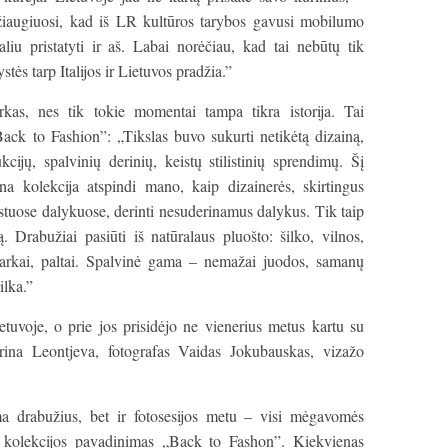
iaugiuosi, kad iš LR kultūros tarybos gavusi mobilumo
liu pristatyti ir aš. Labai norėčiau, kad tai nebūtų tik
tės tarp Italijos ir Lietuvos pradžia.”
rkas, nes tik tokie momentai tampa tikra istorija. Tai
„Back to Fashion”: „Tikslas buvo sukurti netikėtą dizainą,
ukcijų, spalvinių derinių, keistų stilistinių sprendimų. Šį
na kolekcija atspindi mano, kaip dizainerės, skirtingus
istuose dalykuose, derinti nesuderinamus dalykus. Tik taip
ą. Drabužiai pasiūti iš natūralaus pluošto: šilko, vilnos,
arkai, paltai. Spalvinė gama – nemažai juodos, samanų
ilka.”
etuvoje, o prie jos prisidėjo ne vienerius metus kartu su
Karina Leontjeva, fotografas Vaidas Jokubauskas, vizažo
a drabužius, bet ir fotosesijos metu – visi mėgavomės
ir kolekcijos pavadinimas „Back to Fashon”. Kiekvienas