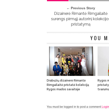
← Previous Story
Dizainerė Rimantė Rimgailaitė
surengs pirmąjį autorinį kolekcijo
pristatymą
YOU M
Drabužių dizainerė Rimantė
Rygos m
Rimgailaitė pristatė kolekciją
pristaty
Rygos mados savaitėje
tvarum
You must be logged in to post a comment
Logi