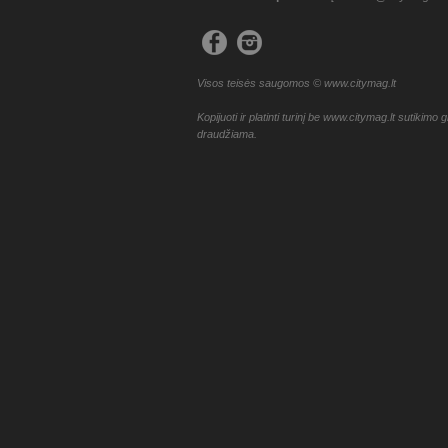
Visos teisės saugomos © www.citymag.lt
Kopijuoti ir platinti turinį be www.citymag.lt sutikimo g
draudžiama.