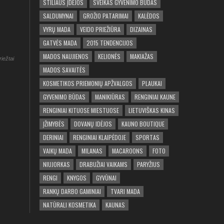
STILIAUS ĮDĖJOS
SVEIKAS GYVENIMO BŪDAS
SALDUMYNAI
GROŽIO PATARIMAI
KALĖDOS
VYRŲ MADA
VEIDO PRIEŽIŪRA
DIZAINAS
GATVĖS MADA
2015 TENDENCIJOS
MADOS NAUJIENOS
KELIONĖS
MAKIAŽAS
riežtai
MADOS SAVAITĖS
KOSMETIKOS PRIEMONIŲ APŽVALGOS
PLAUKAI
GYVENIMO BŪDAS
MANIKIŪRAS
RENGINIAI KAUNE
RENGINIAI KITUOSE MIESTUOSE
LIETUVIŠKAS KINAS
ĮŽIMYBĖS
DOVANŲ IDĖJOS
KAUNO BOUTIQUE
DERINIAI
RENGINIAI KLAIPĖDOJE
SPORTAS
VAIKŲ MADA
MILANAS
MACAROONS
FOTO
NIUJORKAS
DRABUŽIAI VAIKAMS
PARYŽIUS
RENGI
KNYGOS
GYVŪNAI
RANKŲ DARBO GAMINIAI
TVARI MADA
NATŪRALI KOSMETIKA
KAUNAS