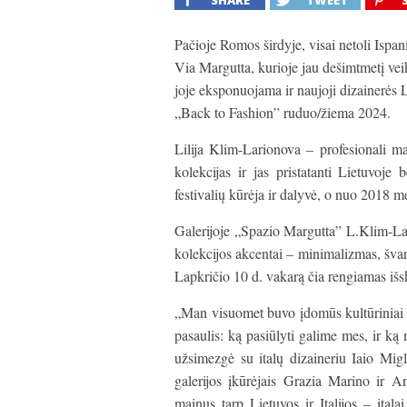
SHARE
TWEET
Pačioje Romos širdyje, visai netoli Ispani
Via Margutta, kurioje jau dešimtmetį vei
joje eksponuojama ir naujoji dizainerės
„Back to Fashion” ruduo/žiema 2024.
Lilija Klim-Larionova – profesionali m
kolekcijas ir jas pristatanti Lietuvoje 
festivalių kūrėja ir dalyvė, o nuo 2018 m
Galerijoje „Spazio Margutta” L.Klim-Lar
kolekcijos akcentai – minimalizmas, švari
Lapkričio 10 d. vakarą čia rengiamas išs
„Man visuomet buvo įdomūs kultūriniai m
pasaulis: ką pasiūlyti galime mes, ir ką
užsimezgė su italų dizaineriu Iaio Mig
galerijos įkūrėjais Grazia Marino ir A
mainus tarp Lietuvos ir Italijos – itala