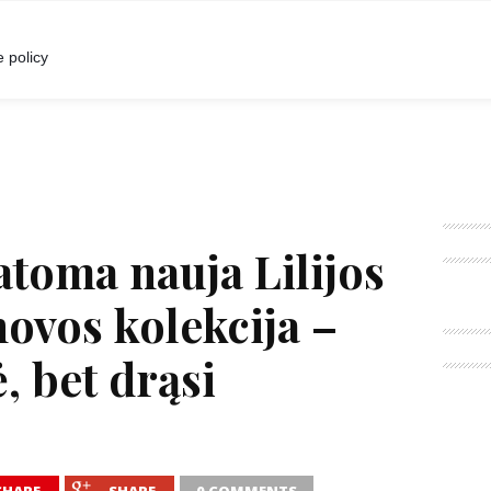
I
POKALBIAI
RENGINIAI
LIETUVIŠKA MADA
 policy
toma nauja Lilijos
ovos kolekcija –
, bet drąsi