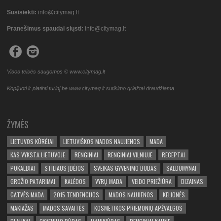
Susisiekti:
info@citymag.lt
Pranešimus spaudai siųsti:
info@citymag.lt
Visos teisės saugomos © www.citymag.lt
Kopijuoti ir platinti turinį be www.citymag.lt sutikimo griežtai draudžiama.
ŽYMĖS
LIETUVOS KŪRĖJAI
LIETUVIŠKOS MADOS NAUJIENOS
MADA
KAS VYKSTA LIETUVOJE
RENGINIAI
RENGINIAI VILNIUJE
RECEPTAI
POKALBIAI
STILIAUS ĮDĖJOS
SVEIKAS GYVENIMO BŪDAS
SALDUMYNAI
GROŽIO PATARIMAI
KALĖDOS
VYRŲ MADA
VEIDO PRIEŽIŪRA
DIZAINAS
GATVĖS MADA
2015 TENDENCIJOS
MADOS NAUJIENOS
KELIONĖS
MAKIAŽAS
MADOS SAVAITĖS
KOSMETIKOS PRIEMONIŲ APŽVALGOS