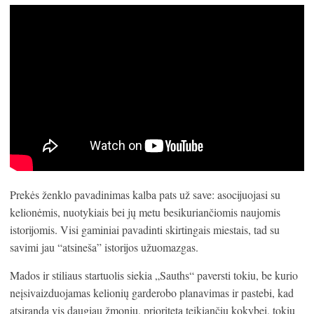
Prekės ženklo pavadinimas kalba pats už save: asocijuojasi su
kelionėmis, nuotykiais bei jų metu besikuriančiomis naujomis
istorijomis. Visi gaminiai pavadinti skirtingais miestais, tad su
savimi jau “atsineša” istorijos užuomazgas.
Mados ir stiliaus startuolis siekia „Sauths“ paversti tokiu, be kurio
neįsivaizduojamas kelionių garderobo planavimas ir pastebi, kad
atsiranda vis daugiau žmonių, prioritetą teikiančių kokybei, tokiu