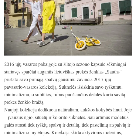
2016-ųjų vasaros pabaigoje su šiltojo sezono kapsule sėkmingai
startavęs sparčiai augantis lietuviškas prekės ženklas „Sauths“
pristato savo pirmąją spalvų gausumu žavinčią 2017-ųjų
pavasario-vasaros kolekciją. Suknelės išsiskiria savo ryškumu,
minimalizmu, o subtilios, rūbus puošiančios detalės kuria savitą
prekės ženklo braižą.
Naujoji kolekcija dedikuota natūraliam, aukštos kokybės linui. Joje
– įvairaus ilgio, siluetų ir kolorito suknelės. Sau artimus modelius
galės atrasti tiek ryškių spalvų ir detalių, tiek pastelinių atspalvių ir
minimalizmo mylėtojos. Kolekcija skirta aktyvioms moterims,