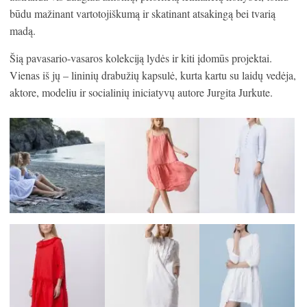
būdu mažinant vartotojiškumą ir skatinant atsakingą bei tvarią
madą.
Šią pavasario-vasaros kolekciją lydės ir kiti įdomūs projektai.
Vienas iš jų – lininių drabužių kapsulė, kurta kartu su laidų vedėja,
aktore, modeliu ir socialinių iniciatyvų autore Jurgita Jurkute.