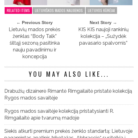
RELATED ITEMS
LIETUVIŠKOS MADOS NAUJIENOS
LIETUVOS KŪRĖJAI
← Previous Story
Next Story →
Lietuvių mados prekės
KIS KIS naujoji rankinių
ženklas “Body Talk”
kolekcija – „Sužydėk
šiltąjį sezoną pasitinka
pavasario spalvomis”
nauju pavadinimu ir
koncepcija
YOU MAY ALSO LIKE...
Drabužių dizainerė Rimantė Rimgailaitė pristatė kolekciją
Rygos mados savaitėje
Rygos mados savaitėje kolekciją pristatysianti R.
Rimgailaitė apie tvarumą madoje
Siekis atkurti premium prekės ženklo standartą: Lietuvoje
pagamintas apatinis trikotažas „Abbraccio“ susitelkia į