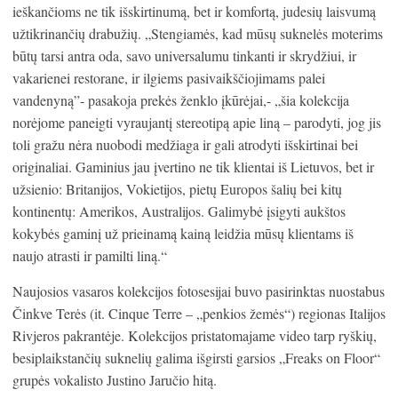
ieškančioms ne tik išskirtinumą, bet ir komfortą, judesių laisvumą
užtikrinančių drabužių. „Stengiamės, kad mūsų suknelės moterims
būtų tarsi antra oda, savo universalumu tinkanti ir skrydžiui, ir
vakarienei restorane, ir ilgiems pasivaikščiojimams palei
vandenyną”- pasakoja prekės ženklo įkūrėjai,- „šia kolekcija
norėjome paneigti vyraujantį stereotipą apie liną – parodyti, jog jis
toli gražu nėra nuobodi medžiaga ir gali atrodyti išskirtinai bei
originaliai. Gaminius jau įvertino ne tik klientai iš Lietuvos, bet ir
užsienio: Britanijos, Vokietijos, pietų Europos šalių bei kitų
kontinentų: Amerikos, Australijos. Galimybė įsigyti aukštos
kokybės gaminį už prieinamą kainą leidžia mūsų klientams iš
naujo atrasti ir pamilti liną.“
Naujosios vasaros kolekcijos fotosesijai buvo pasirinktas nuostabus
Činkve Terės (it. Cinque Terre – „penkios žemės“) regionas Italijos
Rivjeros pakrantėje. Kolekcijos pristatomajame video tarp ryškių,
besiplaikstančių suknelių galima išgirsti garsios „Freaks on Floor“
grupės vokalisto Justino Jaručio hitą.