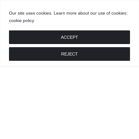
Our site uses cookies. Learn more about our use of cookies:
cookie policy
GROŽIS
MADA
RECEPTAI
POKALBIAI
RENGINIAI
LIETUVIŠKA
MADA
ACCEPT
REJECT