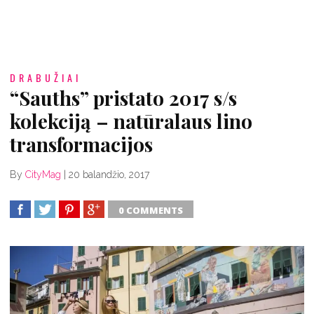
DRABUŽIAI
“Sauths” pristato 2017 s/s
kolekciją – natūralaus lino
transformacijos
By
CityMag
|
20 balandžio, 2017
0 COMMENTS
SHARE
TWEET
SHARE
SHARE