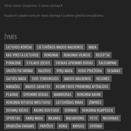
Visos teisės saugomos © www.citymag.lt
Kopijuoti ir platinti turinį be www.citymag.lt sutikimo griežtai draudžiama.
ŽYMĖS
LIETUVOS KŪRĖJAI
LIETUVIŠKOS MADOS NAUJIENOS
MADA
KAS VYKSTA LIETUVOJE
RENGINIAI
RENGINIAI VILNIUJE
RECEPTAI
POKALBIAI
STILIAUS ĮDĖJOS
SVEIKAS GYVENIMO BŪDAS
SALDUMYNAI
GROŽIO PATARIMAI
KALĖDOS
VYRŲ MADA
VEIDO PRIEŽIŪRA
DIZAINAS
GATVĖS MADA
2015 TENDENCIJOS
MADOS NAUJIENOS
KELIONĖS
MAKIAŽAS
MADOS SAVAITĖS
KOSMETIKOS PRIEMONIŲ APŽVALGOS
PLAUKAI
GYVENIMO BŪDAS
MANIKIŪRAS
RENGINIAI KAUNE
RENGINIAI KITUOSE MIESTUOSE
LIETUVIŠKAS KINAS
ĮŽIMYBĖS
DOVANŲ IDĖJOS
KAUNO BOUTIQUE
DERINIAI
RENGINIAI KLAIPĖDOJE
SPORTAS
VAIKŲ MADA
MILANAS
MACAROONS
FOTO
NIUJORKAS
DRABUŽIAI VAIKAMS
PARYŽIUS
RENGI
KNYGOS
GYVŪNAI