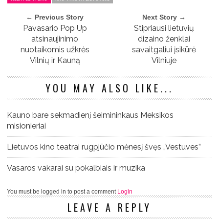
← Previous Story
Next Story →
Pavasario Pop Up
Stipriausi lietuvių
atsinaujinimo
dizaino ženklai
nuotaikomis užkrės
savaitgaliui įsikūrė
Vilnių ir Kauną
Vilniuje
YOU MAY ALSO LIKE...
Kauno bare sekmadienį šeimininkaus Meksikos
misionieriai
Lietuvos kino teatrai rugpjūčio mėnesį švęs „Vestuves”
Vasaros vakarai su pokalbiais ir muzika
You must be logged in to post a comment
Login
LEAVE A REPLY