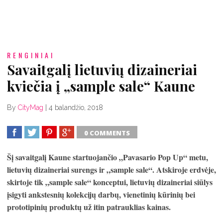
RENGINIAI
Savaitgalį lietuvių dizaineriai
kviečia į „sample sale“ Kaune
By
CityMag
|
4 balandžio, 2018
0 COMMENTS
SHARE
TWEET
SHARE
SHARE
Šį savaitgalį Kaune startuojančio „Pavasario Pop Up“ metu,
lietuvių dizaineriai surengs ir „sample sale“. Atskiroje erdvėje,
skirtoje tik „sample sale“ konceptui, lietuvių dizaineriai siūlys
įsigyti ankstesnių kolekcijų darbų, vienetinių kūrinių bei
prototipinių produktų už itin patrauklias kainas.