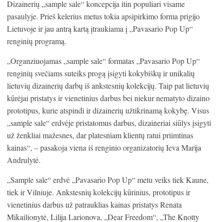
Dizainerių „sample sale“ koncepcija itin populiari visame
pasaulyje. Prieš kelerius metus tokia apsipirkimo forma prigijo
Lietuvoje ir jau antrą kartą įtraukiama į „Pavasario Pop Up“
renginių programą.
„Organziuojamas „sample sale“ formatas „Pavasario Pop Up“
renginių svečiams suteiks progą įsigyti kokybiškų ir unikalių
lietuvių dizainerių darbų iš ankstesnių kolekcijų. Taip pat lietuvių
kūrėjai pristatys ir vienetinius darbus bei niekur nematyto dizaino
prototipus, kurie atspindi ir dizainerių užtikrinamą kokybę. Visus
„sample sale“ erdvėje pristatomus darbus, dizaineriai siūlys įsigyti
už ženkliai mažesnes, dar platesniam klientų ratui priimtinas
kainas“, – pasakoja viena iš renginio organizatorių Ieva Marija
Andrulytė.
„Sample sale“ erdvė „Pavasario Pop Up“ metu veiks tiek Kaune,
tiek ir Vilniuje. Ankstesnių kolekcijų kūrinius, prototipus ir
vienetinius darbus už patrauklias kainas pristatys Renata
Mikailionytė, Lilija Larionova, „Dear Freedom“, „The Knotty