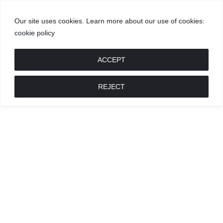
Our site uses cookies. Learn more about our use of cookies:
cookie policy
GROŽIS
MADA
RECEPTAI
POKALBIAI
RENGINIAI
LIETUVIŠKA
MADA
ACCEPT
REJECT