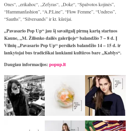
Ones“, „erikahoc“, „Zefyras“, „Doke“, “Spalvotos kojinės”,
“Harmmanfashion”, “A.P.Line”, “Flow Femme”, “Undress”,
“Sauths”, “Silversands” ir kt. kūrėjai.
„Pavasario Pop Up“ jau šį savaitgalį pirmą kartą startuos
Kaune,
„M. Žilisnko dailės galerijoje“ balandžio
7 – 8 d
. Į
Vilnių „Pavasario Pop Up“ persikels balandžio
14 – 15 d. ir
lankytoj
ai bus tradiciškai laukiami kultūros bare „Kablys“.
Daugiau informacijos:
popup.lt