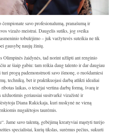
o čempionate savo profesionalumą, pranašumą ir
os vizažo meistrai. Daugelis sutiks, jog sveika
s asmeninio tobulėjimo – juk varžytuvės suteikia ne tik
bei gausybę naujų žinių.
s Olimpinės žaidynės, tad norint užlipti ant renginio
iu ar šiaip gabiu: tam reikia daug talento ir dar daugiau
 turi progą pademonstruoti savo išmonę, o ruošdamiesi
ų, technikų, bet ir praktikuojasi darbą atlikti idealiai
 ribotas laikas, o teisėjai vertina darbų formą, švarą ir
 užduotimis geriausiai susitvarkė vizažistė ir
ėstytoja Diana Rakickaja, kuri nuskynė ne vieną
enkiomis nugalėtojos taurėmis.
“. Jame savo talentą, gebėjimą kreatyviai mąstyti turėjo
srities specialistai, kurių tikslas, surėmus pečius, sukurti