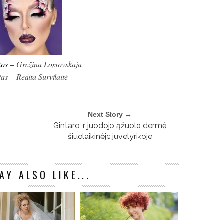
kos –
Gražina Lomovskaja
tas – Redita Survilaitė
Next Story →
Gintaro ir juodojo ąžuolo dermė
šiuolaikinėje juvelyrikoje
s
AY ALSO LIKE...