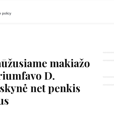
I
POKALBIAI
RENGINIAI
LIETUVIŠKA MADA
 policy
raūžusiame makiažo
riumfavo D.
uskynė net penkis
us