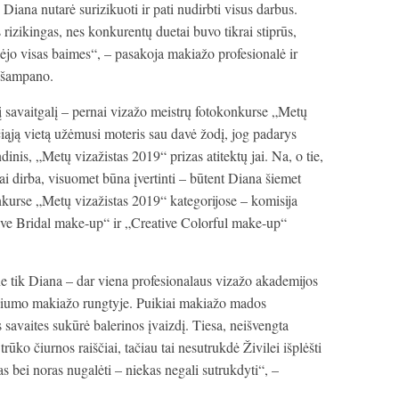
Diana nutarė surizikuoti ir pati nudirbti visus darbus.
rizikingas, nes konkurentų duetai buvo tikrai stiprūs,
lėjo visas baimes“, – pasakoja makiažo profesionalė ir
a šampano.
šį savaitgalį – pernai vizažo meistrų fotokonkurse „Metų
čiąją vietą užėmusi moteris sau davė žodį, jog padarys
ndinis, „Metų vizažistas 2019“ prizas atitektų jai. Na, o tie,
iai dirba, visuomet būna įvertinti – būtent Diana šiemet
kurse „Metų vizažistas 2019“ kategorijose – komisija
ive Bridal make-up“ ir „Creative Colorful make-up“
e tik Diana – dar viena profesionalaus vizažo akademijos
odiumo makiažo rungtyje. Puikiai makiažo mados
s savaites sukūrė balerinos įvaizdį. Tiesa, neišvengta
ūko čiurnos raiščiai, tačiau tai nesutrukdė Živilei išplėšti
s bei noras nugalėti – niekas negali sutrukdyti“, –