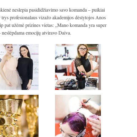
ienė neslepia pasididžiavimo savo komanda – puikiai
ar trys profesionalaus vizažo akademijos dėstytojos Anos
aip pat užėmė prizines vietas: „Mano komanda yra super
 – neslėpdama emocijų atviravo Daiva.