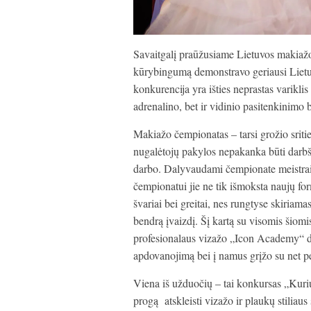
Savaitgalį praūžusiame Lietuvos makiaž
kūrybingumą demonstravo geriausi Lietuv
konkurencija yra išties neprastas varikli
adrenalino, bet ir vidinio pasitenkinimo 
Makiažo čempionatas – tarsi grožio sritie
nugalėtojų pakylos nepakanka būti darbšč
darbo. Dalyvaudami čempionate meistrai
čempionatui jie ne tik išmoksta naujų form
švariai bei greitai, nes rungtyse skiriamas
bendrą įvaizdį. Šį kartą su visomis šiomis
profesionalaus vizažo „Icon Academy“ d
apdovanojimą bei į namus grįžo su net p
Viena iš užduočių – tai konkursas „Kuriu
progą atskleisti vizažo ir plaukų stiliaus 