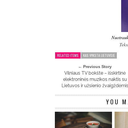
Nuotrau
Teks
RELATED ITEMS
KAS VYKSTA LIETUVOJE
← Previous Story
Vilniaus TV bokšte – išskirtinė
elektroninės muzikos naktis su
Lietuvos ir užsienio žvaigždėmi
YOU M