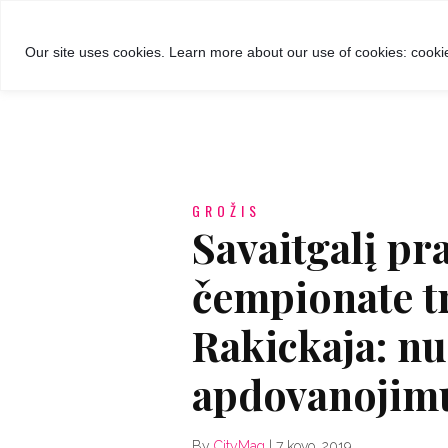
GROŽIS
MADA
RECEPTA
Our site uses cookies. Learn more about our use of cookies: cookie
GROŽIS
Savaitgalį p
čempionate t
Rakickaja: n
apdovanojim
By
CityMag
|
7 kovo, 2019