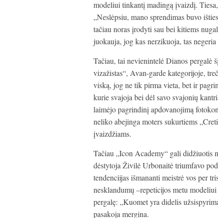
modeliui tinkantį madingą įvaizdį. Tiesa, 
„Neslėpsiu, mano sprendimas buvo išties 
tačiau noras įrodyti sau bei kitiems nuga
juokauja, jog kas nerzikuoja, tas negeri
Tačiau, tai nevienintelė Dianos pergalė 
vizažistas“, Avan-garde kategorijoje, tre
viską, jog ne tik pirma vieta, bet ir pagri
kurie svajoja bei dėl savo svajonių kantr
laimėjo pagrindinį apdovanojimą fotokon
neliko abejinga moters sukurtiems „Cret
įvaizdžiams.
Tačiau „Icon Academy“ gali didžiuotis n
dėstytoja Živilė Urbonaitė triumfavo p
tendenciijas išmananti meistrė vos per tri
nesklandumų –repeticijos metu modeliui tr
pergalę: „Kuomet yra didelis užsispyrima
pasakoja mergina.