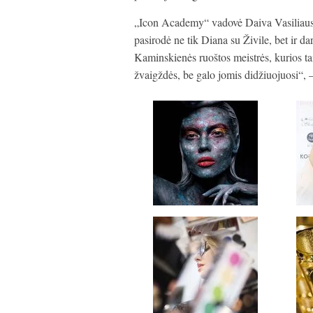
„Icon Academy“ vadovė Daiva Vasiliausk
pasirodė ne tik Diana su Živile, bet ir d
Kaminskienės ruoštos meistrės, kurios t
žvaigždės, be galo jomis didžiuojuosi“,