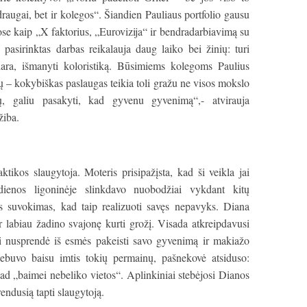
augai, bet ir kolegos“. Šiandien Pauliaus portfolio gausu
se kaip „X faktorius, „Eurovizija“ ir bendradarbiavimą su
 pasirinktas darbas reikalauja daug laiko bei žinių: turi
ara, išmanyti koloristiką. Būsimiems kolegoms Paulius
nių – kokybiškas paslaugas teikia toli gražu ne visos mokslo
ų, galiu pasakyti, kad gyvenu gyvenimą“,- atvirauja
žiba.
tikos slaugytoja. Moteris prisipažįsta, kad ši veikla jai
 dienos ligoninėje slinkdavo nuobodžiai vykdant kitų
is suvokimas, kad taip realizuoti savęs nepavyks. Diana
r labiau žadino svajonę kurti grožį. Visada atkreipdavusi
 ji nusprendė iš esmės pakeisti savo gyvenimą ir makiažo
 nebuvo baisu imtis tokių permainų, pašnekovė atsiduso:
ad „baimei nebeliko vietos“. Aplinkiniai stebėjosi Dianos
rendusią tapti slaugytoją.