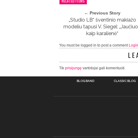
RELATED ITEMS
← Previous Story
„Studio LB“ šventinio makiažo
modeliu tapusi V. Siegel: „Jaučiuo
kaip karalienė“
You must be logged in to post a comment
Logi
LE
Tik
prisijungę
vartotojai gali komentuoti.
BLOG BAND
CLASSIC BLOG