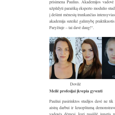
prisimena Paulius. Akademijos vadovė 
užpildyti paraišką eksperto modulio studi
į dešimt mėnesių trunkančias intensyvias
akademija suteikė galimybę praktikuotis
Paryžiuje – tai davė daug!“.
Dovilė
Meilė profesijai įkvepia gyventi
Pauliui pasirinktos studijos davė ne tik 
aistrą darbui ir kruopštumą demonstravę
vadovės dėmesį, kuri pasiūlė jungtis 