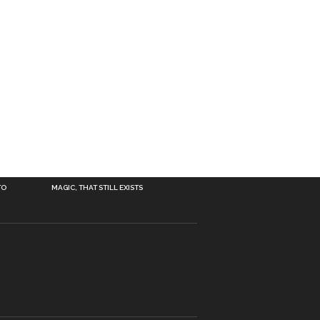
TO
MAGIC, THAT STILL EXISTS