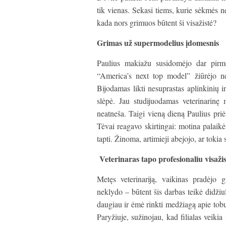
tik vienas. Sekasi tiems, kurie sėkmės n
kada nors grimuos būtent ši visažistė?
Grimas už supermodelius įdomesnis
Paulius makiažu susidomėjo dar pirmo
“America’s next top model” žiūrėjo ne
Bijodamas likti nesuprastas aplinkinių i
slėpė. Jau studijuodamas veterinarinę
neatneša. Taigi vieną dieną Paulius pri
Tėvai reagavo skirtingai: motina palaik
tapti. Žinoma, artimieji abejojo, ar tokia
Veterinaras tapo profesionaliu visaži
Metęs veterinariją, vaikinas pradėjo g
neklydo – būtent šis darbas teikė didži
daugiau ir ėmė rinkti medžiagą apie tob
Paryžiuje, sužinojau, kad filialas veikia