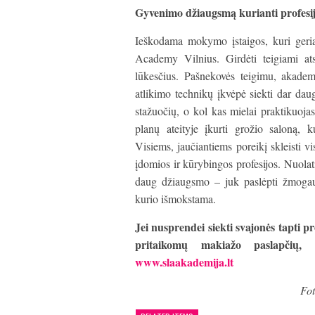
Gyvenimo džiaugsmą kurianti profesi
Ieškodama mokymo įstaigos, kuri geriau
Academy Vilnius. Girdėti teigiami at
lūkesčius. Pašnekovės teigimu, akadem
atlikimo technikų įkvėpė siekti dar d
stažuočių, o kol kas mielai praktikuoj
planų ateityje įkurti grožio saloną, k
Visiems, jaučiantiems poreikį skleisti vi
įdomios ir kūrybingos profesijos. Nuolat
daug džiaugsmo – juk paslėpti žmogaus
kurio išmokstama.
Jei nusprendei siekti svajonės tapti p
pritaikomų makiažo paslapčių
www.slaakademija.lt
Fot