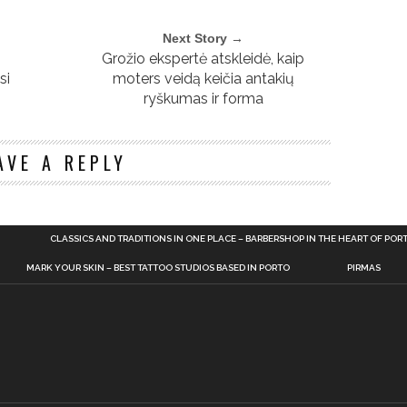
Next Story →
Grožio ekspertė atskleidė, kaip
si
moters veidą keičia antakių
ryškumas ir forma
n
AVE A REPLY
CLASSICS AND TRADITIONS IN ONE PLACE – BARBERSHOP IN THE HEART OF POR
MARK YOUR SKIN – BEST TATTOO STUDIOS BASED IN PORTO
PIRMAS