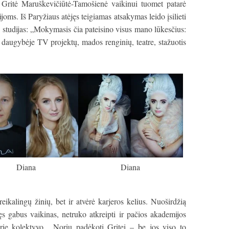
Gritė Maruškevičiūtė-Tamošienė vaikinui tuomet patarė
joms. Iš Paryžiaus atėjęs teigiamas atsakymas leido įsilieti
 studijas: „Mokymasis čia pateisino visus mano lūkesčius:
 daugybėje TV projektų, mados renginių, teatre, stažuotis
Diana
Diana
reikalingų žinių, bet ir atvėrė karjeros kelius. Nuoširdžią
s gabus vaikinas, netruko atkreipti ir pačios akademijos
prie kolektyvo. „Noriu padėkoti Gritei – be jos viso to