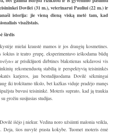
ti, bet galima išdrįsti rizikuoti ir iš gyvenimo pasiimti
sininkei Dovilei (31 m.), veterinarui Pauliui (22 m.) ir
anaši istorija: jie vieną dieną viską metė tam, kad
onaliais visažistais.
ė širdis
kystėje mielai kraustė mamos ir jos draugių kosmetines.
šokius ir teatro grupę, eksperimentavo ieškodama būdų
trėlytes
ar prisiklijuoti dirbtines blakstienas sekdavosi vis
inkinių rekomenduotą stabilią ir perspektyvią teisininkės
okatės karjeros, jau bestudijuodama Dovilė sėkmingai
daug iki trokštamo tikslo, bet kažkas viduje pradėjo manęs
sipažįsta buvusi teisininkė. Moteris suprato, kad ją traukia
 su grožiu susijusias studijas.
Dovilė išėjo į niekur. Vedina noro užsiimti malonia veikla,
as. Deja, šios nuvylė prasta kokybe. Tuomet moteris ėmė