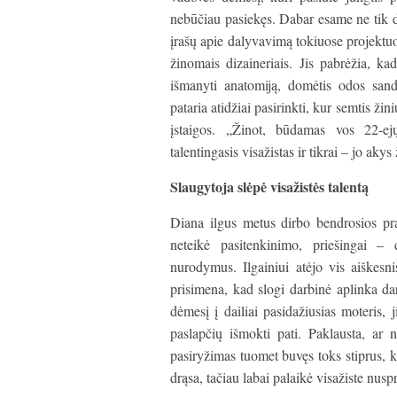
nebūčiau pasiekęs. Dabar esame ne tik dr
įrašų apie dalyvavimą tokiuose projektuo
žinomais dizaineriais. Jis pabrėžia, kad
išmanyti anatomiją, domėtis odos sand
pataria atidžiai pasirinkti, kur semtis ži
įstaigos. „Žinot, būdamas vos 22-ej
talentingasis visažistas ir tikrai – jo akys 
Slaugytoja slėpė visažistės talentą
Diana ilgus metus dirbo bendrosios prak
neteikė pasitenkinimo, priešingai –
nurodymus. Ilgainiui atėjo vis aiškesn
prisimena, kad slogi darbinė aplinka da
dėmesį į dailiai pasidažiusias moteris,
paslapčių išmokti pati. Paklausta, ar
pasiryžimas tuomet buvęs toks stiprus, k
drąsa, tačiau labai palaikė visažiste nusp