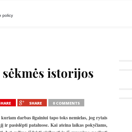
I
POKALBIAI
RENGINIAI
LIETUVIŠKA MADA
 policy
sėkmės istorijos
SHARE
SHARE
0 COMMENTS
 kuriam darbas ilgainiui tapo toks nemielas, jog rytais
ųjį ir pasislėpti pataluose. Kai ateina laikas pokyčiams,