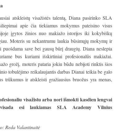
ja
siai atskleistų visažistės talentą, Diana pasirinko SLA
siliepimai apie čia tiekiamus mokymus pateisino visus
ijoje įgytos žinios nuo makiažo istorijos iki kokybiškų
augiau. Moteris su nekantrumu laukia būsimųjų mokymų ir
asi puošdama save bei gausų būrį draugių. Diana neslepia
uriame bus kuriami išskirtiniai profesionalūs makiažai.
sažo grožį, moteris pataria jokiu būdu nebijoti rinktis šios
inio tobulėjimo reikalaujantis darbas Dianai teikia be galo
 trūkumus ir atskleisti gražiausius bruožus yra menas,
rofesionaliu visažistu arba nori išmokti kasdien lengvai
, visada esi laukiamas SLA Academy Vilnius
o: Reda Valantinaitė