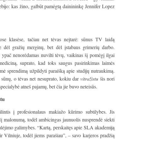
ebijo: kas žino, galbūt pamėgtą dainininkę Jennifer Lopez
se klasėse, tačiau net tėvas neįtarė: sūnus TV laidą
 dėl gražių merginų, bet dėl įstabaus grimerių darbo.
r ypač nenorėdamas nuvilti tėvų, vaikinas šį pomėgį ilgai
 mediciną, suprato, kad toks saugus pasirinkimas laimės
ėmė sprendimą užpildyti paraišką apie studijų nutraukimą.
ė sūnų, o tėvas net nesuprato, kokiu dar
vitražistu
šis nori
 specialybė atneš pajamų, bet čia jie buvo neteisūs.
stu
ilintis į profesionalaus makiažo kūrimo subtilybes. Jis
ulį malonumą, todėl ambicingas jaunuolis nusprendė siekti
ulėjimo galimybes. “Kartą, perskaitęs apie SLA akademiją
 ir Vilniuje, todėl jiems parašiau”, – savo karjeros pradžią