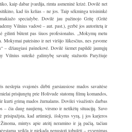
iko, kaip dabar įvardija, rimta asmeninė krizė. Dovilė net
sitikino, kad šis kelias – ne jos. Taip sėkminga teisininkė
 makiažo specialybe. Dovilė jau pažinojo Gritę (Gritė
my Vilnius vadovė – aut. past.), gerbė jos autoritetą ir
dė gilinti būtent pas šiuos profesionalus. „Mokymų metu
a. Mokymai pateisino ir net viršijo lūkesčius, nes gavome
ės“ – džiaugiasi pašnekovė. Dovilė šiemet papildė jaunųjų
 Vilnius suteikė galimybę savaitę stažuotis Paryžiuje
is neslepia svajonės dirbti garsiausiose mados savaitėse
 mielai prisijungtų prie Holivude statomų filmų komandos,
ą ir kurti grimą mados žurnalams. Dovilei visažistės darbas
s – čia daug naujienų, virsmo ir netikėtų situacijų. Savo
 prisipažįsta, kad artimieji, išskyrus vyrą, į jos karjeros
 Žinoma, mintys apie ateitį neramino ir ją pačią, tačiau
mėgstama veikla ir niekada nenustoti tobulėti – gyvenimas