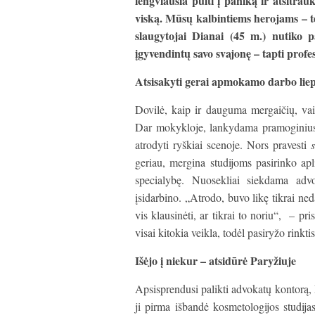
lengviausia pulti į paniką ir atsitrauk
viską. Mūsų kalbintiems herojams – tei
slaugytojai Dianai (45 m.) nutiko p
įgyvendintų savo svajonę – tapti profesi
Atsisakyti gerai apmokamo darbo liep
Dovilė, kaip ir dauguma mergaičių, vai
Dar mokykloje, lankydama pramoginius 
atrodyti ryškiai scenoje. Nors pravesti
s
geriau, mergina studijoms pasirinko apl
specialybę. Nuosekliai siekdama adv
įsidarbino. „Atrodo, buvo likę tikrai ne
vis klausinėti, ar tikrai to noriu“, – pri
visai kitokia veikla, todėl pasiryžo rinktis
Išėjo į niekur – atsidūrė Paryžiuje
Apsisprendusi palikti advokatų kontorą, 
ji pirma išbandė kosmetologijos studij