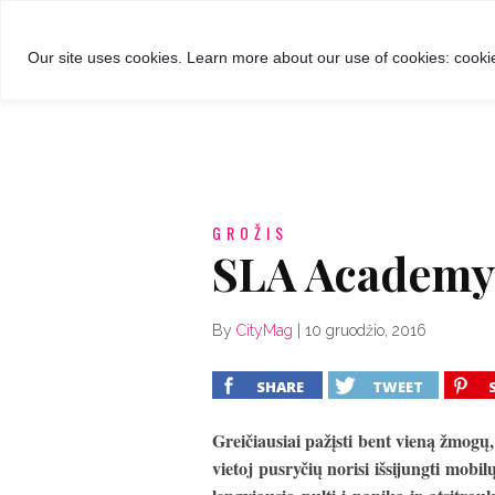
GROŽIS
MADA
RECEPTA
Our site uses cookies. Learn more about our use of cookies: cookie
GROŽIS
SLA Academy 
By
CityMag
|
10 gruodžio, 2016
SHARE
TWEET
Greičiausiai pažįsti bent vieną žmogų,
vietoj pusryčių norisi išsijungti mobil