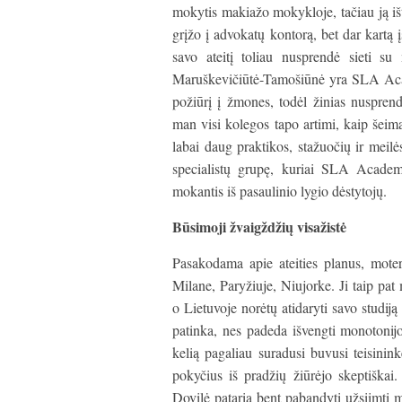
mokytis makiažo mokykloje, tačiau ją išt
grįžo į advokatų kontorą, bet dar kartą į
savo ateitį toliau nusprendė sieti su
Maruškevičiūtė-Tamošiūnė yra SLA Acade
požiūrį į žmones, todėl žinias nuspren
man visi kolegos tapo artimi, kaip šeim
labai daug praktikos, stažuočių ir meil
specialistų grupę, kuriai SLA Academy
mokantis iš pasaulinio lygio dėstytojų.
Būsimoji žvaigždžių visažistė
Pasakodama apie ateities planus, moter
Milane, Paryžiuje, Niujorke. Ji taip pat
o Lietuvoje norėtų atidaryti savo studij
patinka, nes padeda išvengti monotonijo
kelią pagaliau suradusi buvusi teisininkė
pokyčius iš pradžių žiūrėjo skeptiškai.
Dovilė pataria bent pabandyti užsiimti 