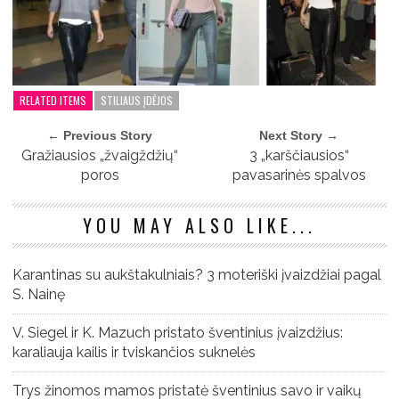
RELATED ITEMS
STILIAUS ĮDĖJOS
← Previous Story
Next Story →
Gražiausios „žvaigždžių“
3 „karščiausios“
poros
pavasarinės spalvos
YOU MAY ALSO LIKE...
Karantinas su aukštakulniais? 3 moteriški įvaizdžiai pagal
S. Nainę
V. Siegel ir K. Mazuch pristato šventinius įvaizdžius:
karaliauja kailis ir tviskančios suknelės
Trys žinomos mamos pristatė šventinius savo ir vaikų