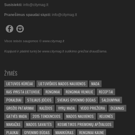
Susisiekti:
info@citymag.lt
Pranešimus spaudai siųsti:
info@citymag.lt
Visos teisės saugomos © www.citymag.lt
Kopijuoti ir platinti turinį be www.citymag.lt sutikimo griežtai draudžiama.
ŽYMĖS
LIETUVOS KŪRĖJAI
LIETUVIŠKOS MADOS NAUJIENOS
MADA
KAS VYKSTA LIETUVOJE
RENGINIAI
RENGINIAI VILNIUJE
RECEPTAI
POKALBIAI
STILIAUS ĮDĖJOS
SVEIKAS GYVENIMO BŪDAS
SALDUMYNAI
GROŽIO PATARIMAI
KALĖDOS
VYRŲ MADA
VEIDO PRIEŽIŪRA
DIZAINAS
GATVĖS MADA
2015 TENDENCIJOS
MADOS NAUJIENOS
KELIONĖS
MAKIAŽAS
MADOS SAVAITĖS
KOSMETIKOS PRIEMONIŲ APŽVALGOS
PLAUKAI
GYVENIMO BŪDAS
MANIKIŪRAS
RENGINIAI KAUNE