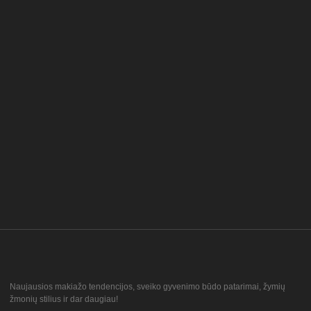
Naujausios makiažo tendencijos, sveiko gyvenimo būdo patarimai, žymių
žmonių stilius ir dar daugiau!