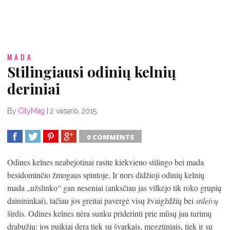
MADA
Stilingiausi odinių kelnių
deriniai
By
CityMag
|
2 vasario, 2015
0 COMMENTS
SHARE
TWEET
SHARE
SHARE
Odines kelnes neabejotinai rasite kiekvieno stilingo bei mada
besidominčio žmogaus spintoje. Ir nors didžioji odinių kelnių
mada „užslinko“ gan neseniai (anksčiau jas vilkėjo tik roko grupių
dainininkai), tačiau jos greitai pavergė visų žvaigždžių bei
stileivų
širdis. Odines kelnes nėra sunku priderinti prie mūsų jau turimų
drabužių: jos puikiai dera tiek su švarkais, megztiniais, tiek ir su