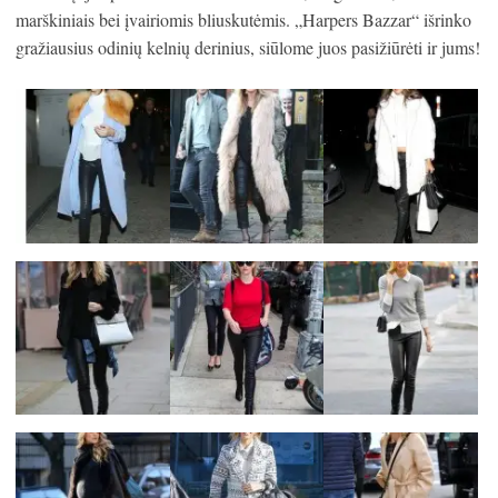
marškiniais bei įvairiomis bliuskutėmis. „Harpers Bazzar“ išrinko
gražiausius odinių kelnių derinius, siūlome juos pasižiūrėti ir jums!