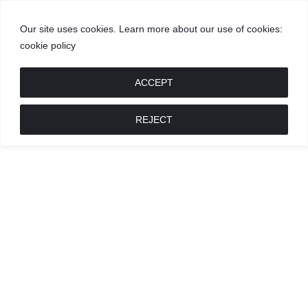
Our site uses cookies. Learn more about our use of cookies:
cookie policy
GROŽIS
MADA
RECEPTAI
POKALBIAI
RENGINIAI
LIETUVIŠKA
MADA
ACCEPT
REJECT