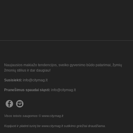
Naujausios makiažo tendencijos, sveiko gyvenimo būdo patarimai, žymių
žmonių stilius ir dar daugiau!
Susisiekti:
info@citymag.lt
Pranešimus spaudai siųsti:
info@citymag.lt
Visos teisės saugomos © www.citymag.lt
Kopijuoti ir platinti turinį be www.citymag.lt sutikimo griežtai draudžiama.