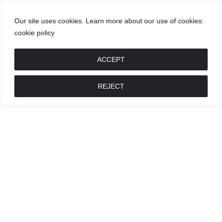
Our site uses cookies. Learn more about our use of cookies:
cookie policy
GROŽIS
MADA
RECEPTAI
POKALBIAI
RENGINIAI
LIETUVIŠKA
MADA
ACCEPT
REJECT