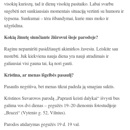
visokių kuriozų, tad ir dienų visokių pasitaiko. Labai svarbu
sugebėti net sunkiausiais momentais situaciją vertinti su humoru ir
šypsena. Sunkumai – tėra išbandymai, kurie mus moko ir
užgrūdina.
Kokią žinutę siunčiante žiūrovui šioje parodoje?
Raginu nepamiršti pasidžiaugti akimirkos žavesiu. Leiskite sau
nustebti. Juk kiekviena nauja diena yra nauji atradimais ir
galiausiai visi gauna tai, ką nori gauti.
Kristina, ar menas išgelbės pasaulį?
Pasaulis negriūva, bet menas tikrai padeda ją smagiau suktis.
Kristinos Suvarovos parodą „Paprasti keisti dalykai“ išvysti bus
galima vos dvi dienas – gegužės 19–20 dienomis fotostudijoje
„Brazzi“ (Vytenio g. 52, Vilnius).
Parodos atidarymas gegužės 19 d. 19 val.