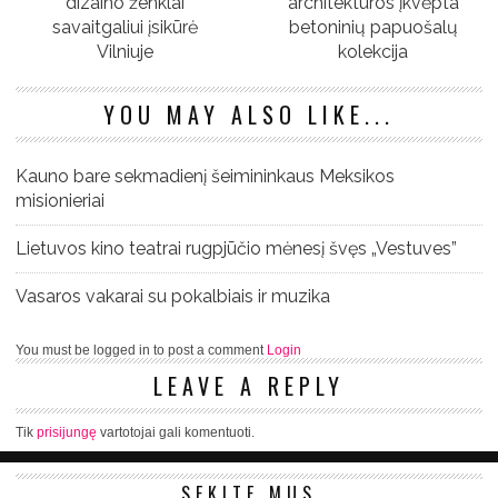
dizaino ženklai
architektūros įkvėpta
savaitgaliui įsikūrė
betoninių papuošalų
Vilniuje
kolekcija
YOU MAY ALSO LIKE...
Kauno bare sekmadienį šeimininkaus Meksikos
misionieriai
Lietuvos kino teatrai rugpjūčio mėnesį švęs „Vestuves”
Vasaros vakarai su pokalbiais ir muzika
You must be logged in to post a comment
Login
LEAVE A REPLY
Tik
prisijungę
vartotojai gali komentuoti.
SEKITE MUS