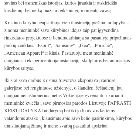
savitas bei asmeniškas istorijas, kurios įtraukia ir atskleidžia
kasdienių, bet ne ką mažiau reikšmingų momentų žavesį.
Kristinos kūryba neapsiriboja vien iliustracijų piešimu ar tapyba –
žinoma menininkė savo kūrybines idėjas taip pat įgyvendina
rinkodaros projektuose ir bendradarbiauja su pasaulyje pripažintais
prekių ženklais: „Esprit“, „Samsung“, „Ikea“, „Porsche“,
„American Apparel“ ir kitais. Pastaruoju metu menininkė
daugiausiai eksperimentuoja instaliacijų, skulptūros bei animacijos
kūrybos srityse.
Iki šiol savo darbus Kristina Suvorova eksponavo įvairiose
galerijose bei renginiuose užsienyje, o šiandien, šeštadienį, jau
daugiau nei aštuonerius metus Vokietijoje gyvenanti ir kurianti
menininkė kviečia į savo pirmosios parodos Lietuvoje PAPRASTI
KEISTI DALYKAI atidarymą bei iki jo likus vos kelioms
valandoms atsako į klausimus apie savo kelio pasirinkimą, kūrybos
transliuojamą žinutę ir meno svarbą pasauliui apskritai.