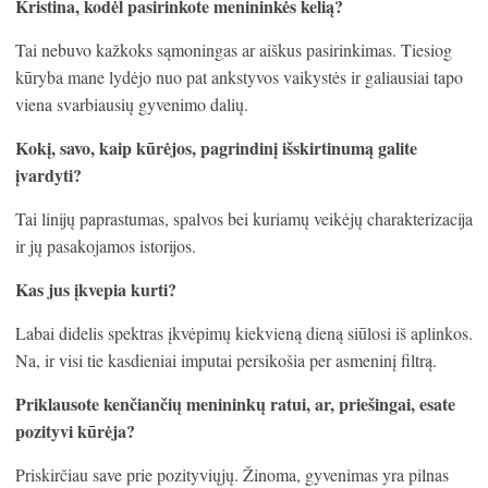
Kristina, kodėl pasirinkote menininkės kelią?
Tai nebuvo kažkoks sąmoningas ar aiškus pasirinkimas. Tiesiog
kūryba mane lydėjo nuo pat ankstyvos vaikystės ir galiausiai tapo
viena svarbiausių gyvenimo dalių.
Kokį, savo, kaip kūrėjos, pagrindinį išskirtinumą galite
įvardyti?
Tai linijų paprastumas, spalvos bei kuriamų veikėjų charakterizacija
ir jų pasakojamos istorijos.
Kas jus įkvepia kurti?
Labai didelis spektras įkvėpimų kiekvieną dieną siūlosi iš aplinkos.
Na, ir visi tie kasdieniai imputai persikošia per asmeninį filtrą.
Priklausote kenčiančių menininkų ratui, ar, priešingai, esate
pozityvi kūrėja?
Priskirčiau save prie pozityviųjų. Žinoma, gyvenimas yra pilnas