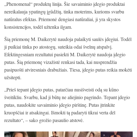
„Phenomenal“ produktų linija. Šie savaiminio įdegio produktai
nereikalauja ypatingų įgūdžių, tinka moterims, kurioms svarbu
natūralus efektas. Priemonė dengiasi natūraliai, ji yra skystos
konsistencijos, todėl užtenka ilgam.
Šią priemonę M. Daikerytė naudoja palaikyti saulės įdegiui. Todėl
ji puikiai tinka po atostogų, suteikia odai švelnų atspalvį.
Efektingesniam rezultatui pasiekti M. Daikerytė naudoja įdegio
putas. Šią priemonę vizažistė renkasi tada, kai nusprendžia
pasipuošti atviresniais drabužiais. Tiesa, įdegio putas reikia mokėti
užsitepti.
„Prieš tepant įdegio putas, patarčiau nusišveisti odą su kūno
šveitikliu. Svarbu, kad ji būtų ne aliejinio pagrindo. Tepant įdegio
putas, naudokite savaiminio įdegio pirštinę. Putas įtrinkite
kruopščiai ir atsakingai. Išmokti tą padaryti tikrai verta dėl
rezultato“, – sako grožio pasaulio atstovė.