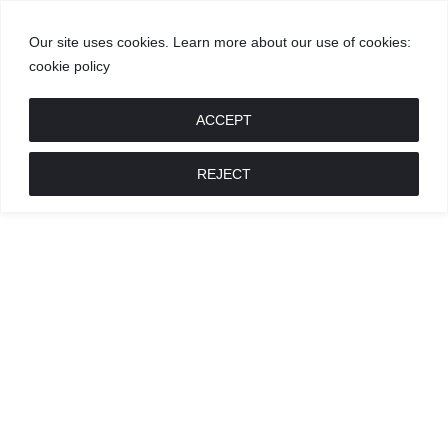
Our site uses cookies. Learn more about our use of cookies:
cookie policy
GROŽIS
MADA
RECEPTAI
POKALBIAI
RENGINIAI
LIETUVIŠKA
MADA
ACCEPT
REJECT