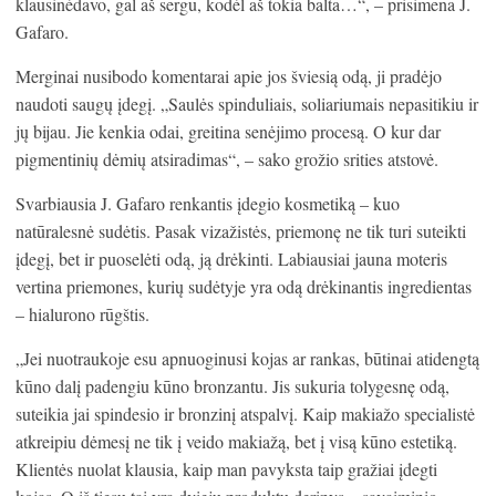
klausinėdavo, gal aš sergu, kodėl aš tokia balta…“, – prisimena J.
Gafaro.
Merginai nusibodo komentarai apie jos šviesią odą, ji pradėjo
naudoti saugų įdegį. „Saulės spinduliais, soliariumais nepasitikiu ir
jų bijau. Jie kenkia odai, greitina senėjimo procesą. O kur dar
pigmentinių dėmių atsiradimas“, – sako grožio srities atstovė.
Svarbiausia J. Gafaro renkantis įdegio kosmetiką – kuo
natūralesnė sudėtis. Pasak vizažistės, priemonę ne tik turi suteikti
įdegį, bet ir puoselėti odą, ją drėkinti. Labiausiai jauna moteris
vertina priemones, kurių sudėtyje yra odą drėkinantis ingredientas
– hialurono rūgštis.
„Jei nuotraukoje esu apnuoginusi kojas ar rankas, būtinai atidengtą
kūno dalį padengiu kūno bronzantu. Jis sukuria tolygesnę odą,
suteikia jai spindesio ir bronzinį atspalvį. Kaip makiažo specialistė
atkreipiu dėmesį ne tik į veido makiažą, bet į visą kūno estetiką.
Klientės nuolat klausia, kaip man pavyksta taip gražiai įdegti