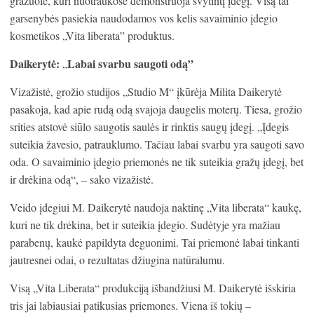
gražuolė, kuri nuotraukose demonstruoja švytintį įdegį. Visą tai
garsenybės pasiekia naudodamos vos kelis savaiminio įdegio
kosmetikos „Vita liberata” produktus.
Daikerytė:
Labai svarbu saugoti odą”
„
Vizažistė, grožio studijos „Studio M“ įkūrėja Milita Daikerytė
pasakoja, kad apie rudą odą svajoja daugelis moterų. Tiesa, grožio
srities atstovė siūlo saugotis saulės ir rinktis saugų įdegį. „Įdegis
suteikia žavesio, patrauklumo. Tačiau labai svarbu yra saugoti savo
oda. O savaiminio įdegio priemonės ne tik suteikia gražų įdegį, bet
ir drėkina odą“, – sako vizažistė.
Veido įdegiui M. Daikerytė naudoja naktinę „Vita liberata“ kaukę,
kuri ne tik drėkina, bet ir suteikia įdegio. Sudėtyje yra mažiau
parabenų, kaukė papildyta deguonimi. Tai priemonė labai tinkanti
jautresnei odai, o rezultatas džiugina natūralumu.
Visą „Vita Liberata“ produkciją išbandžiusi M. Daikerytė išskiria
tris jai labiausiai patikusias priemones. Viena iš tokių –