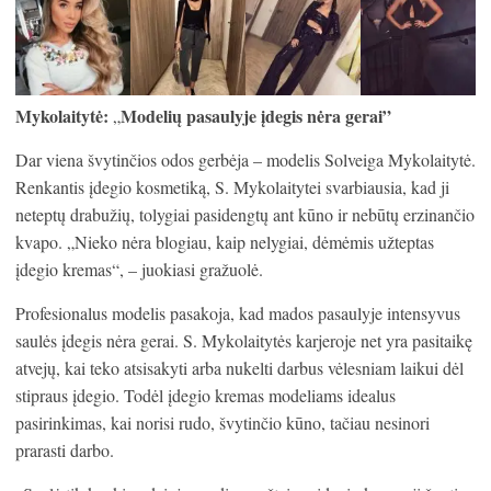
Mykolaitytė:
Modelių pasaulyje įdegis nėra gerai”
„
Dar viena švytinčios odos gerbėja – modelis Solveiga Mykolaitytė.
Renkantis įdegio kosmetiką, S. Mykolaitytei svarbiausia, kad ji
neteptų drabužių, tolygiai pasidengtų ant kūno ir nebūtų erzinančio
kvapo. „Nieko nėra blogiau, kaip nelygiai, dėmėmis užteptas
įdegio kremas“, – juokiasi gražuolė.
Profesionalus modelis pasakoja, kad mados pasaulyje intensyvus
saulės įdegis nėra gerai. S. Mykolaitytės karjeroje net yra pasitaikę
atvejų, kai teko atsisakyti arba nukelti darbus vėlesniam laikui dėl
stipraus įdegio. Todėl įdegio kremas modeliams idealus
pasirinkimas, kai norisi rudo, švytinčio kūno, tačiau nesinori
prarasti darbo.