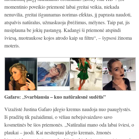
momentinio poveikio priemonė labai greitai veikia, niekada
nenuvilia, greitai išgaunamas norimas efektas, jį paprasta naudoti,
atspalvis natūralus, užmaskuoja įbrėžimus, mėlynes. Taip pat, jis
nusiplauna be jokių pastangų. Kadangi ši priemonė atspindi
šviesą, nuotraukose kojos atrodo kaip su filtru“, – šypsosi žinoma
moteris.
Gafaro:
Svarbiausia – kuo natūralesnė sudėtis”
„
Vizažistė Justina Gafaro įdegio kremus naudoja nuo paauglystės.
Iš pradžių tik pažaidimui, o vėliau nebeįsivaizdavo savo
kosmetinės be šios priemonės. „Natūraliai mano oda labai šviesi, o
plaukai – juodi. Kai nesitepiau įdegio kremais, žmonės