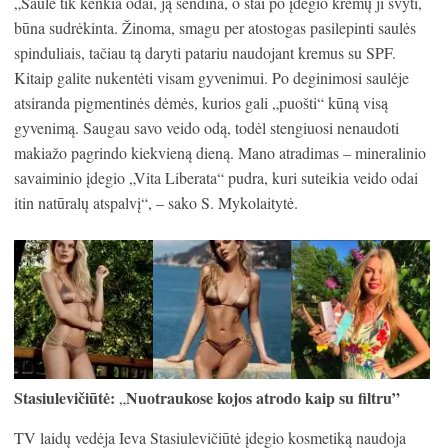
„Saulė tik kenkia odai, ją sendina, o štai po įdegio kremų ji švyti,
būna sudrėkinta. Žinoma, smagu per atostogas pasilepinti saulės
spinduliais, tačiau tą daryti patariu naudojant kremus su SPF.
Kitaip galite nukentėti visam gyvenimui. Po deginimosi saulėje
atsiranda pigmentinės dėmės, kurios gali „puošti“ kūną visą
gyvenimą. Saugau savo veido odą, todėl stengiuosi nenaudoti
makiažo pagrindo kiekvieną dieną. Mano atradimas – mineralinio
savaiminio įdegio „Vita Liberata“ pudra, kuri suteikia veido odai
itin natūralų atspalvį“, – sako S. Mykolaitytė.
Stasiulevičiūtė:
Nuotraukose kojos atrodo kaip su filtru”
„
TV laidų vedėja Ieva Stasiulevičiūtė įdegio kosmetiką naudoja