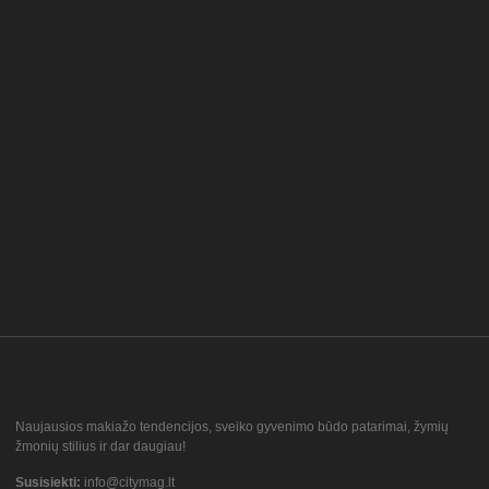
Naujausios makiažo tendencijos, sveiko gyvenimo būdo patarimai, žymių
žmonių stilius ir dar daugiau!
Susisiekti:
info@citymag.lt