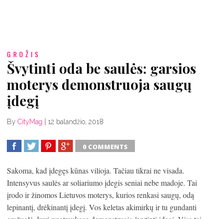
GROŽIS
Švytinti oda be saulės: garsios
moterys demonstruoja saugų
įdegį
By
CityMag
|
12 balandžio, 2018
0 COMMENTS
SHARE
TWEET
SHARE
SHARE
Sakoma, kad įdegęs kūnas vilioja. Tačiau tikrai ne visada.
Intensyvus saulės ar soliariumo įdegis seniai nebe madoje. Tai
įrodo ir žinomos Lietuvos moterys, kurios renkasi saugų, odą
lepinantį, drėkinantį įdegį. Vos keletas akimirkų ir tu gundanti