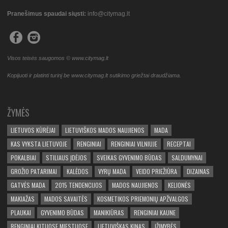
Pranešimus spaudai siųsti:
info@citymag.lt
Visos teisės saugomos © www.citymag.lt
Kopijuoti ir platinti turinį be www.citymag.lt sutikimo griežtai draudžiama.
ŽYMĖS
LIETUVOS KŪRĖJAI
LIETUVIŠKOS MADOS NAUJIENOS
MADA
KAS VYKSTA LIETUVOJE
RENGINIAI
RENGINIAI VILNIUJE
RECEPTAI
POKALBIAI
STILIAUS ĮDĖJOS
SVEIKAS GYVENIMO BŪDAS
SALDUMYNAI
GROŽIO PATARIMAI
KALĖDOS
VYRŲ MADA
VEIDO PRIEŽIŪRA
DIZAINAS
GATVĖS MADA
2015 TENDENCIJOS
MADOS NAUJIENOS
KELIONĖS
MAKIAŽAS
MADOS SAVAITĖS
KOSMETIKOS PRIEMONIŲ APŽVALGOS
PLAUKAI
GYVENIMO BŪDAS
MANIKIŪRAS
RENGINIAI KAUNE
RENGINIAI KITUOSE MIESTUOSE
LIETUVIŠKAS KINAS
ĮŽIMYBĖS