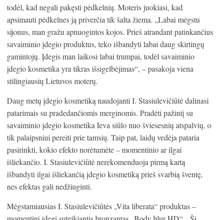
todėl, kad negali pakęsti pėdkelnių. Moteris juokiasi, kad
apsimauti pėdkelnes ją priverčia tik šalta žiema. „Labai mėgstu
sijonus, man gražu apnuogintos kojos. Prieš atrandant patinkančius
savaiminio įdegio produktus, teko išbandyti labai daug skirtingų
gamintojų. Įdegis man laikosi labai trumpai, todėl savaiminio
įdegio kosmetika yra tikras išsigelbėjimas“, – pasakoja viena
stilingiausių Lietuvos moterų.
Daug metų įdegio kosmetiką naudojanti I. Stasiulevičiūtė dalinasi
patarimais su pradedančiomis merginomis. Pradėti pažintį su
savaiminio įdegio kosmetika Ieva siūlo nuo šviesesnių atspalvių, o
tik palaipsniui pereiti prie tamsių. Taip pat, laidų vedėja pataria
pasirinkti, kokio efekto norėtumėte – momentinio ar ilgai
išliekančio. I. Stasiulevičiūtė nerekomenduoja pirmą kartą
išbandyti ilgai išliekančią įdegio kosmetiką prieš svarbią šventę,
nes efektas gali nedžiuginti.
Mėgstamiausias I. Stasiulevičiūtės „Vita liberata“ produktas –
momentinį įdegį suteikiantis bronzantas „Body blur HD“. „Ši