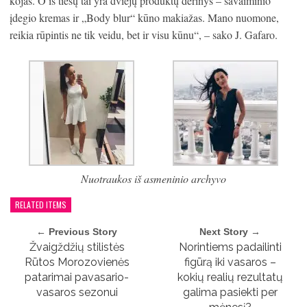
kojas. O iš tiesų tai yra dviejų produktų derinys – savaiminio
įdegio kremas ir „Body blur“ kūno makiažas. Mano nuomone,
reikia rūpintis ne tik veidu, bet ir visu kūnu“, – sako J. Gafaro.
Nuotraukos iš asmeninio archyvo
RELATED ITEMS
← Previous Story
Next Story →
Žvaigždžių stilistės
Norintiems padailinti
Rūtos Morozovienės
figūrą iki vasaros –
patarimai pavasario-
kokių realių rezultatų
vasaros sezonui
galima pasiekti per