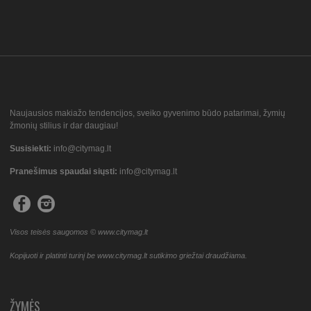
Naujausios makiažo tendencijos, sveiko gyvenimo būdo patarimai, žymių
žmonių stilius ir dar daugiau!
Susisiekti:
info@citymag.lt
Pranešimus spaudai siųsti:
info@citymag.lt
Visos teisės saugomos © www.citymag.lt
Kopijuoti ir platinti turinį be www.citymag.lt sutikimo griežtai draudžiama.
ŽYMĖS