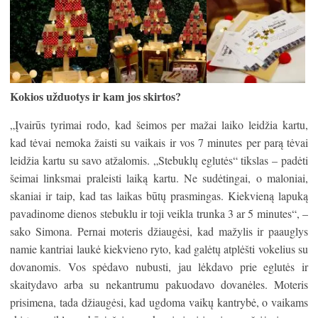
Kokios užduotys ir kam jos skirtos?
„Įvairūs tyrimai rodo, kad šeimos per mažai laiko leidžia kartu,
kad tėvai nemoka žaisti su vaikais ir vos 7 minutes per parą tėvai
leidžia kartu su savo atžalomis. „Stebuklų eglutės“ tikslas – padėti
šeimai linksmai praleisti laiką kartu. Ne sudėtingai, o maloniai,
skaniai ir taip, kad tas laikas būtų prasmingas. Kiekvieną lapuką
pavadinome dienos stebuklu ir toji veikla trunka 3 ar 5 minutes“, –
sako Simona. Pernai moteris džiaugėsi, kad mažylis ir paauglys
namie kantriai laukė kiekvieno ryto, kad galėtų atplėšti vokelius su
dovanomis. Vos spėdavo nubusti, jau lėkdavo prie eglutės ir
skaitydavo arba su nekantrumu pakuodavo dovanėles. Moteris
prisimena, tada džiaugėsi, kad ugdoma vaikų kantrybė, o vaikams