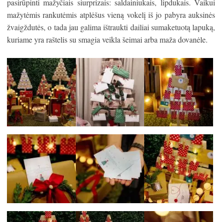
pasirūpinti mažyčiais siurprizais: saldainiukais, lipdukais. Vaikui
mažytėmis rankutėmis atplėšus vieną vokelį iš jo pabyra auksinės
žvaigždutės, o tada jau galima ištraukti dailiai sumaketuotą lapuką,
kuriame yra raštelis su smagia veikla šeimai arba maža dovanėle.