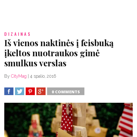
DIZAINAS
Iš vienos naktinės į feisbuką
įkeltos nuotraukos gimė
smulkus verslas
By
CityMag
|
4 spalio, 2016
0 COMMENTS
SHARE
TWEET
SHARE
SHARE