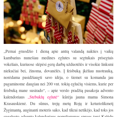
„Pernai gruodžio 1 dieną apie antrą valandą nakties į vaikų
kambarius nunešiau medines eglutes su segtukais prisegtais
vokeliais, kuriuose slėpėsi gerų darbų užduotėlės ir visokie linksmi
niekučiai bei, žinoma, dovanėlės. Į feisbuką įkėliau nuotrauką,
norėdama pasidžiaugti savo idėja, o šiemet su komanda jau
pagaminome daugiau nei 200 vnt. tokių eglučių visiems, kurie per
feisbuką mane susirado“, – apie verslo pradžią pasakoja advento
kalendoriaus
„Stebuklų eglutė“
kūrėja jauna mama Simona
Krasauskienė. Du sūnus, trejų metų Rojų ir keturiolikmetį
Žygimantą, auginanti moteris sako, kad tikrai netikėjo, kad toks jos
sugalvoto advento kalendoriaus populiarumas sprogs tarsi Kalėdų