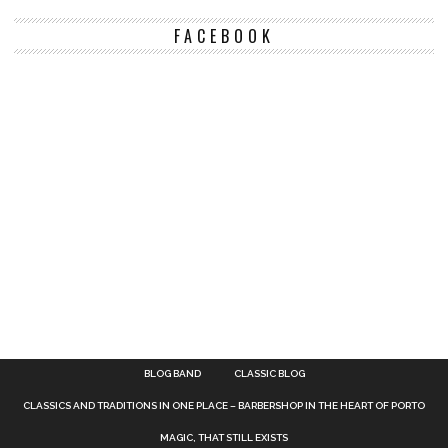
FACEBOOK
BLOG BAND
CLASSIC BLOG
CLASSICS AND TRADITIONS IN ONE PLACE – BARBERSHOP IN THE HEART OF PORTO
MAGIC, THAT STILL EXISTS