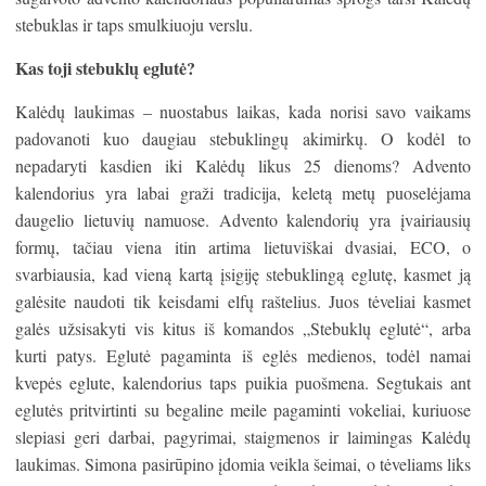
stebuklas ir taps smulkiuoju verslu.
Kas toji stebuklų eglutė?
Kalėdų laukimas – nuostabus laikas, kada norisi savo vaikams
padovanoti kuo daugiau stebuklingų akimirkų. O kodėl to
nepadaryti kasdien iki Kalėdų likus 25 dienoms? Advento
kalendorius yra labai graži tradicija, keletą metų puoselėjama
daugelio lietuvių namuose. Advento kalendorių yra įvairiausių
formų, tačiau viena itin artima lietuviškai dvasiai, ECO, o
svarbiausia, kad vieną kartą įsigiję stebuklingą eglutę, kasmet ją
galėsite naudoti tik keisdami elfų raštelius. Juos tėveliai kasmet
galės užsisakyti vis kitus iš komandos „Stebuklų eglutė“, arba
kurti patys. Eglutė pagaminta iš eglės medienos, todėl namai
kvepės eglute, kalendorius taps puikia puošmena. Segtukais ant
eglutės pritvirtinti su begaline meile pagaminti vokeliai, kuriuose
slepiasi geri darbai, pagyrimai, staigmenos ir laimingas Kalėdų
laukimas. Simona pasirūpino įdomia veikla šeimai, o tėveliams liks