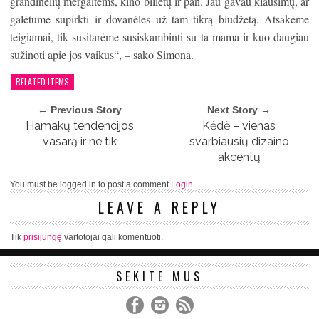
grandinėlių mergaitėms, kino bilietų ir pan. Jau gavau klausimų, ar
galėtume supirkti ir dovanėles už tam tikrą biudžetą. Atsakėme
teigiamai, tik susitarėme susiskambinti su ta mama ir kuo daugiau
sužinoti apie jos vaikus“, – sako Simona.
RELATED ITEMS
← Previous Story
Next Story →
Hamakų tendencijos
Kėdė – vienas
vasarą ir ne tik
svarbiausių dizaino
akcentų
You must be logged in to post a comment
Login
LEAVE A REPLY
Tik
prisijungę
vartotojai gali komentuoti.
SEKITE MUS