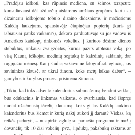
„Pradėjau ieškoti, kas rūpinsis mediena, su šeimos terapeute
konsultavausi dėl užduočių atskiroms amžiaus grupėms, kartu su
dizaineriu ieškojome tobulo dizaino didesniems ir mažiesiems
Kalėdų laukėjams, spaustuvėje čiupinėjau popierių (kuris gi
labiausiai patiks vaikams?), dekoro parduotuvėje su jos vadove iš
Amerikos katalogų rinkomės vokelius, į kuriuos dėsime dienos
stebuklus, rinkausi žvaigždeles, kurios pažirs atplėšus voką, po
visą Kauną ieškojau medinių segtukų ir kalėdinių saldainių dar
rugpjūčio mėnesį. Kai į studiją važiavome fotografuoti eglučių, jos
savininkas klausė, ar tikrai žinom, koks metų laikas dabar“, –
gamybos ir kūrybos procesą prisimena Simona.
„Tikiu, kad toks advento kalendorius suburs šeimą bendrai veiklai,
bus edukacinis ir linksmas vaikams, o svarbiausia, kad išspręs
nuolat užsiėmusių tėvelių klausimą: koks gi tas Kalėdų laukimo
kalendorius bus šiemet ir kurią naktį aukoti jį darant? Viskas, ką
reikės padaryti, – nusipirkti eglutę su paruošta programa ir mažų
dovanėlių tik 10-čiai vokelių, pvz., lipdukų, pakabukų raktams ar