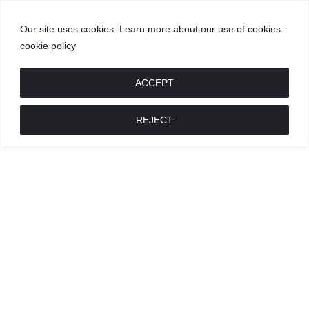
Our site uses cookies. Learn more about our use of cookies:
cookie policy
GROŽIS
MADA
RECEPTAI
POKALBIAI
RENGINIAI
LIETUVIŠKA
MADA
ACCEPT
REJECT