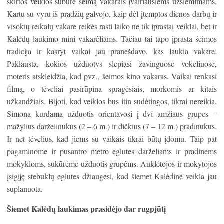
skirtos veiklos subūrė šeimą vakarais įvairiausiems užsiėmimams.
Kartu su vyru iš pradžių galvojo, kaip dėl įtemptos dienos darbų ir
visokių reikalų vakare reikės rasti laiko ne tik įprastai veiklai, bet ir
Kalėdų laukimo mini vakarėliams. Tačiau tai tapo įprasta šeimos
tradicija ir kasryt vaikai jau pranešdavo, kas laukia vakare.
Paklausta, kokios užduotys slepiasi žavinguose vokeliuose,
moteris atskleidžia, kad pvz., šeimos kino vakaras. Vaikai renkasi
filmą, o tėveliai pasirūpina spragėsiais, morkomis ar kitais
užkandžiais. Bijoti, kad veiklos bus itin sudėtingos, tikrai nereikia.
Simona kurdama užduotis orientavosi į dvi amžiaus grupes –
mažylius darželinukus (2 – 6 m.) ir dičkius (7 – 12 m.) pradinukus.
Ir net tėvelius, kad jiems su vaikais tikrai būtų įdomu. Taip pat
pagaminome ir pusantro metro eglutes darželiams ir pradinėms
mokykloms, sukūrėme užduotis grupėms. Auklėtojos ir mokytojos
įsigiję stebuklų eglutes džiaugėsi, kad šiemet Kalėdinė veikla jau
suplanuota.
Šiemet Kalėdų laukimas prasidėjo dar rugpjūtį