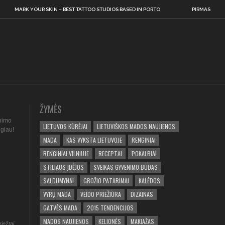
MARK YOUR SKIN – BEST TATTOO STUDIOS BASED IN PORTO
PIRMAS
ŽYMĖS
nimo
LIETUVOS KŪRĖJAI
LIETUVIŠKOS MADOS NAUJIENOS
ugiau!
MADA
KAS VYKSTA LIETUVOJE
RENGINIAI
RENGINIAI VILNIUJE
RECEPTAI
POKALBIAI
STILIAUS ĮDĖJOS
SVEIKAS GYVENIMO BŪDAS
SALDUMYNAI
GROŽIO PATARIMAI
KALĖDOS
VYRŲ MADA
VEIDO PRIEŽIŪRA
DIZAINAS
GATVĖS MADA
2015 TENDENCIJOS
MADOS NAUJIENOS
KELIONĖS
MAKIAŽAS
riežtai