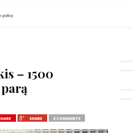
I
POKALBIAI
RENGINIAI
LIETUVIŠKA MADA
 policy
kis – 1500
 parą
SHARE
SHARE
0 COMMENTS