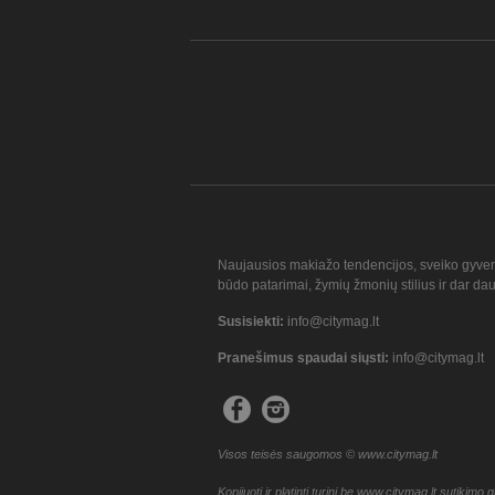
Naujausios makiažo tendencijos, sveiko gyve
būdo patarimai, žymių žmonių stilius ir dar da
Susisiekti:
info@citymag.lt
Pranešimus spaudai siųsti:
info@citymag.lt
Visos teisės saugomos © www.citymag.lt
Kopijuoti ir platinti turinį be www.citymag.lt sutikimo g