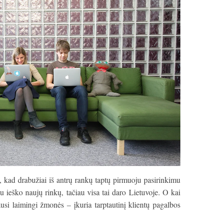
ri, kad drabužiai iš antrų rankų taptų pirmuoju pasirinkimu
liau ieško naujų rinkų, tačiau visa tai daro Lietuvoje. O kai
ausi laimingi žmonės – įkuria tarptautinį klientų pagalbos