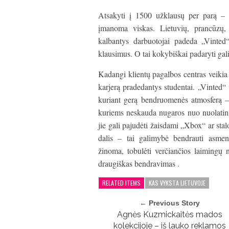
Atsakyti į 1500 užklausų per parą – 
įmanoma viskas. Lietuvių, prancūzų, v
kalbantys darbuotojai padeda „Vinted“ 
klausimus. O tai kokybiškai padaryti gali
Kadangi klientų pagalbos centras veikia 
karjerą pradedantys studentai. „Vinted“ v
kuriant gerą bendruomenės atmosferą –
kuriems neskauda nugaros nuo nuolatini
jie gali pajudėti žaisdami „Xbox“ ar stalo
dalis – tai galimybė bendrauti asmen
žinoma, tobulėti verčiančios laimingų n
draugiškas bendravimas .
RELATED ITEMS
KAS VYKSTA LIETUVOJE
← Previous Story
Agnės Kuzmickaitės mados
kolekcijoje – iš lauko reklamos