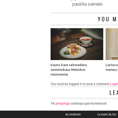
pasiūta suknelė
YOU M
Kauno bare sekmadienį
Lietuvos
šeimininkaus Meksikos
mėnesį 
misionieriai
You must be logged in to post a comment
Logi
LE
Tik
prisijungę
vartotojai gali komentuoti.
BLOG BAND
CLASSIC BLOG