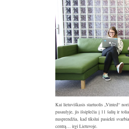
Kai lietuviškasis startuolis „Vinted“ no
pasaulyje, jis išsiplečia į 11 šalių ir to
nusprendžia, kad tikslui pasiekti svarbi
centrą… irgi Lietuvoje.