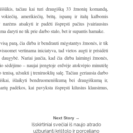
iššūkis, tačiau kai turi draugišką 33 žmonių komandą,
okiečių, amerikiečių, britų, ispanų ir italų kalbomis
narėms atsakyti ir padėti išspręsti pačius įvairiausius
ma daryti ne tik prie darbo stalo, bet ir supantis hamake.
visą parą, čia dirba ir bendrauti mėgstantys žmonės, ir tik
isuomet vertinama iniciatyva, tad vietos augti ir prisidėti
 daugybė. Nariai jaučia, kad čia dirba laimingi žmonės,
o sėdėjimo – naujai įrengtoje erdvėje atokvėpio minutėlę
 tenisą, užsukti į treniruoklių salę. Tačiau geriausia darbo
iškai, išlaikyti bendruomeniškumą bei draugiškumą ir,
arių padėkos, kai pavyksta išspręsti kilusius klausimus,
Next Story →
Išskirtiniai svečiai iš naujo atrado
užburiantį krištolo ir porceliano