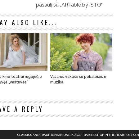
pasaulį su „ARTable by ISTO“
AY ALSO LIKE...
 kino teatrai rugpjūčio
Vasaros vakarai su pokalbiais ir
švęs „Vestuves”
muzika
n
AVE A REPLY
CLASSICS AND TRADITIONS IN ONE PLACE – BARBERSHOP IN THE HEART OF POR