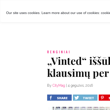
GROŽIS
MADA
RECEPTA
Our site uses cookies. Learn more about our use of cookies: cookie
RENGINIAI
„Vinted“ iššū
klausimų per
By
CityMag
|
4 gegužės, 2016
SHARE
TWEET